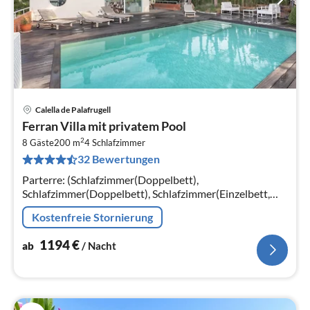
Calella de Palafrugell
Pre
Ferran Villa mit privatem Pool
ab
2
1
8 Gäste
200 m
4
Schlafzimmer
32 Bewertungen
pr
Na
Parterre: (Schlafzimmer(Doppelbett),
Schlafzimmer(Doppelbett), Schlafzimmer(Einzelbett,
Einzelbett), Schlafzimmer mit Badezimmer(Doppelbett,
Kostenfreie Stornierung
Dusche), Internet) In der 1.
1194
€
ab
/ Nacht