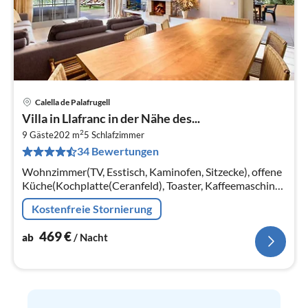
Calella de Palafrugell
Pre
Villa in Llafranc in der Nähe des...
ab
2
4
9 Gäste
202 m
5
Schlafzimmer
34 Bewertungen
pr
Na
Wohnzimmer(TV, Esstisch, Kaminofen, Sitzecke), offene
Küche(Kochplatte(Ceranfeld), Toaster, Kaffeemaschine,
Backofen, Mikrowelle, Spülmaschine,
Kostenfreie Stornierung
Kühl-/Gefrierkombination, )
469
€
ab
/ Nacht