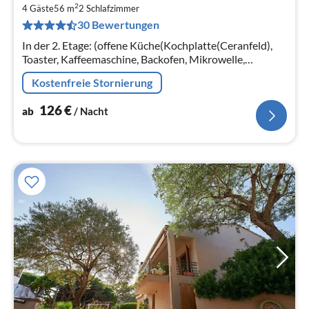
2
1
4 Gäste
56 m
2
Schlafzimmer
30 Bewertungen
pr
Na
In der 2. Etage: (offene Küche(Kochplatte(Ceranfeld),
Toaster, Kaffeemaschine, Backofen, Mikrowelle,
Kühlschrank, Tiefkühlschrank, ), Wohn/Esszimmer(TV,
Kostenfreie Stornierung
Esstisch, Sitzecke)
126
€
ab
/ Nacht