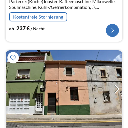
Parterre: (Küche(Toaster, Kaffeemaschine, Mikrowelle,
Spülmaschine, Kühl-/Gefrierkombination, , ),
Wohn/Esszimmer(TV, Esstisch, Kaminofen, Sitzecke,
Kostenfreie Stornierung
Alarmanlage)
237
€
ab
/ Nacht