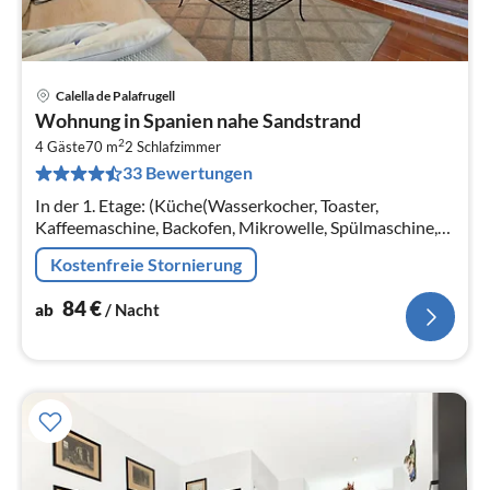
Calella de Palafrugell
Pre
Wohnung in Spanien nahe Sandstrand
ab
2
8
4 Gäste
70 m
2
Schlafzimmer
33 Bewertungen
pr
Na
In der 1. Etage: (Küche(Wasserkocher, Toaster,
Kaffeemaschine, Backofen, Mikrowelle, Spülmaschine,
Kühlschrank, Tiefkühlschrank, ), Wohn/Esszimmer(TV,
Kostenfreie Stornierung
Esstisch, Sitzecke)
84
€
ab
/ Nacht