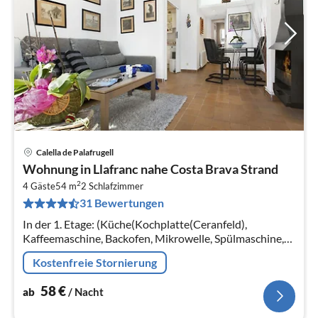
Calella de Palafrugell
Pre
Wohnung in Llafranc nahe Costa Brava Strand
ab
2
5
4 Gäste
54 m
2
Schlafzimmer
31 Bewertungen
pr
Na
In der 1. Etage: (Küche(Kochplatte(Ceranfeld),
Kaffeemaschine, Backofen, Mikrowelle, Spülmaschine,
Kühlschrank, Tiefkühlschrank, )
Kostenfreie Stornierung
58
€
ab
/ Nacht