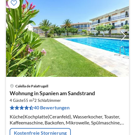
Calella de Palafrugell
Pre
Wohnung in Spanien am Sandstrand
ab
2
6
4 Gäste
55 m
2
Schlafzimmer
40 Bewertungen
pr
Na
Küche(Kochplatte(Ceranfeld), Wasserkocher, Toaster,
Kaffeemaschine, Backofen, Mikrowelle, Spülmaschine,
Kühlschrank, Tiefkühlschrank, ),
Kostenfreie Stornierung
Wohn/Esszimmer(Schlafcouch 1 Pers.