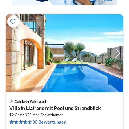
Calella de Palafrugell
Pre
Villa in Llafranc mit Pool und Strandblick
ab
2
2
12 Gäste
325 m
6
Schlafzimmer
36 Bewertungen
pr
Na