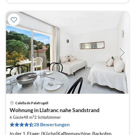
Calella de Palafrugell
Pre
Wohnung in Llafranc nahe Sandstrand
ab
2
4
6 Gäste
48 m
2
Schlafzimmer
28 Bewertungen
pr
Na
In der 1. Etage: (Küche(Kaffeemaschine, Backofen,