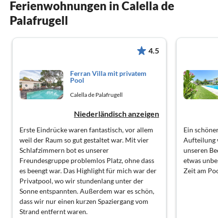
Ferienwohnungen in Calella de
Palafrugell
4.5
Ferran Villa mit privatem
Pool
Calella de Palafrugell
Niederländisch anzeigen
Erste Eindrücke waren fantastisch, vor allem
Ein schöner
weil der Raum so gut gestaltet war. Mit vier
Aufteilung 
Schlafzimmern bot es unserer
unseren Be
Freundesgruppe problemlos Platz, ohne dass
etwas unbe
es beengt war. Das Highlight für mich war der
Zeit am Po
Privatpool, wo wir stundenlang unter der
Sonne entspannten. Außerdem war es schön,
dass wir nur einen kurzen Spaziergang vom
Strand entfernt waren.