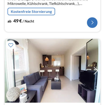
Mikrowelle, Kühlschrank, Tiefkühlschrank, , ),
Wohn/Esszimmer(Doppelschlafcouch, TV, Esstisch)
Kostenfreie Stornierung
49
€
ab
/ Nacht