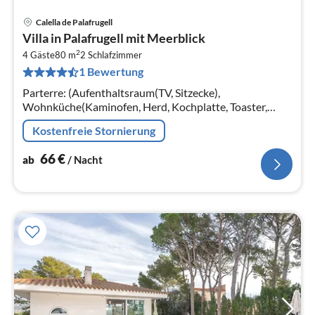
Calella de Palafrugell
Pre
Villa in Palafrugell mit Meerblick
ab
2
6
4 Gäste
80 m
2
Schlafzimmer
1 Bewertung
pr
Na
Parterre: (Aufenthaltsraum(TV, Sitzecke),
Wohnküche(Kaminofen, Herd, Kochplatte, Toaster,
Kaffeemaschine, Backofen, Mikrowelle, Spülmaschine,
Kostenfreie Stornierung
Kühlschrank)
66
€
ab
/ Nacht