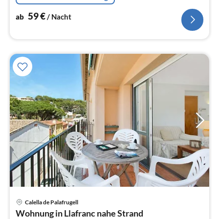
59
€
ab
/ Nacht
Calella de Palafrugell
Pre
Wohnung in Llafranc nahe Strand
ab