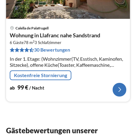
Calella de Palafrugell
Pre
Wohnung in Llafranc nahe Sandstrand
ab
2
1
6 Gäste
78 m
3
Schlafzimmer
30 Bewertungen
pr
Na
In der 1. Etage: (Wohnzimmer(TV, Esstisch, Kaminofen,
Sitzecke), offene Küche(Toaster, Kaffeemaschine,
Backofen, Mikrowelle, Spülmaschine, Kühlschrank,
Kostenfreie Stornierung
Tiefkühlschrank, )
99
€
ab
/ Nacht
Gästebewertungen unserer