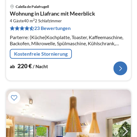
Calella de Palafrugell
Pre
Wohnung in Llafranc mit Meerblick
ab
2
2
4 Gäste
40 m
2
Schlafzimmer
23 Bewertungen
pr
Na
Parterre: (Küche(Kochplatte, Toaster, Kaffeemaschine,
Backofen, Mikrowelle, Spülmaschine, Kühlschrank,
Tiefkühlschrank, ), Wohn/Esszimmer(TV, Esstisch,
Kostenfreie Stornierung
Sitzecke)
220
€
ab
/ Nacht