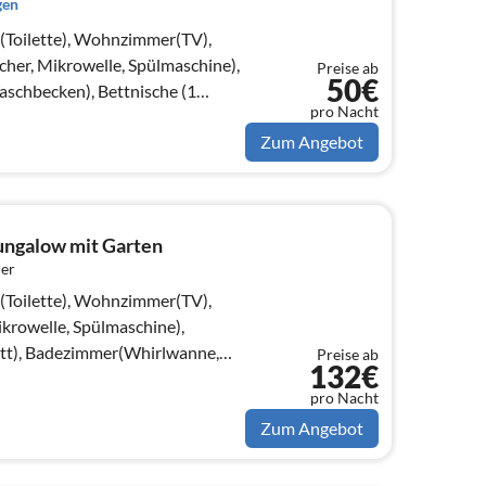
gen
e(Toilette), Wohnzimmer(TV),
her, Mikrowelle, Spülmaschine),
Preise ab
50€
chbecken), Bettnische (1
pro Nacht
Zum Angebot
ungalow mit Garten
er
e(Toilette), Wohnzimmer(TV),
rowelle, Spülmaschine),
tt), Badezimmer(Whirlwanne,
Preise ab
132€
Dusche, Waschbecken)) In der 1.
pro Nacht
Zum Angebot