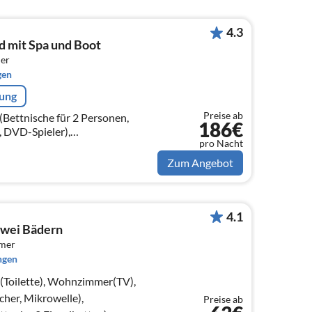
4.3
d mit Spa und Boot
er
gen
rung
Preise ab
Bettnische für 2 Personen,
186€
, DVD-Spieler),
pro Nacht
Zum Angebot
4.1
zwei Bädern
mmer
ngen
e(Toilette), Wohnzimmer(TV),
her, Mikrowelle),
Preise ab