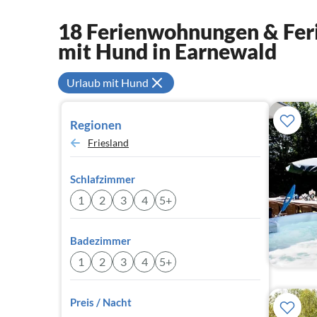
18 Ferienwohnungen & Feri
mit Hund in Earnewald
Urlaub mit Hund
Regionen
Friesland
Schlafzimmer
1
2
3
4
5+
Badezimmer
1
2
3
4
5+
Preis / Nacht