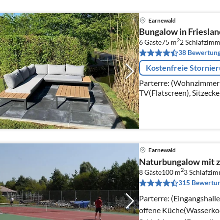
Earnewald
Bungalow in Frieslan
2
6 Gäste
75 m
2
Schlafzimm
38 Bewertun
Kostenfreie Stornie
Parterre: (Wohnzimmer(
TV(Flatscreen), Sitzecke
Esszimmer(Esstisch)
Earnewald
Naturbungalow mit 
2
8 Gäste
100 m
3
Schlafzi
315 Bewertu
Parterre: (Eingangshall
offene Küche(Wasserkoc