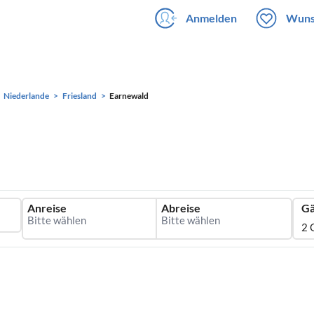
Anmelden
Wuns
Niederlande
Friesland
Earnewald
Anreise
Abreise
Gä
2 