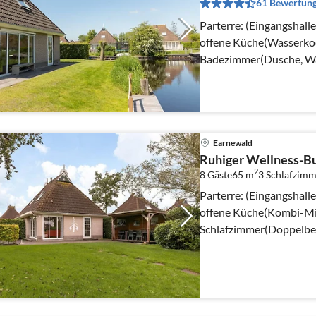
61 Bewertun
Parterre: (Eingangshall
offene Küche(Wasserkoc
Badezimmer(Dusche, Was
Pers.)) In der 1.
Earnewald
Ruhiger Wellness-B
2
8 Gäste
65 m
3
Schlafzimm
Parterre: (Eingangshall
offene Küche(Kombi-Mik
Schlafzimmer(Doppelbe