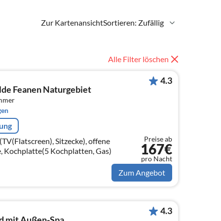
Zur Kartenansicht
Sortieren: Zufällig
Alle Filter löschen
4.3
lde Feanen Naturgebiet
immer
gen
rung
Preise ab
V(Flatscreen), Sitzecke), offene
167€
e, Kochplatte(5 Kochplatten, Gas)
pro Nacht
Zum Angebot
4.3
nd mit Außen-Spa