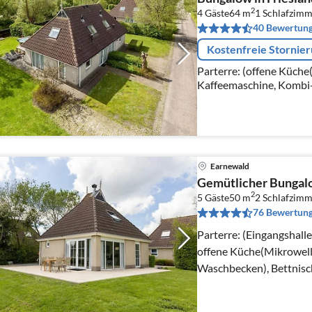
2
4 Gäste
64 m
1
Schlafzimm
40 Bewertun
Kostenfreie Stornie
Parterre: (offene Küche
Kaffeemaschine, Kombi-
Zitruspresse, Stabmixe
für 2 Personen, TV(smar
Earnewald
Gemütlicher Bungalo
2
5 Gäste
50 m
2
Schlafzimm
76 Bewertun
Parterre: (Eingangshall
offene Küche(Mikrowell