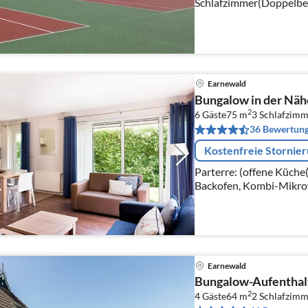
Schlafzimmer(Doppelbett
Badezimmer(Dusche, W
Earnewald
Bungalow in der Nähe
2
6 Gäste
75 m
3
Schlafzimm
36 Bewertun
Kostenfreie Stornie
Parterre: (offene Küche
Backofen, Kombi-Mikrow
Zitruspresse, Stabmixer)
Wohn/Esszimmer(TV(Flats
DVD-Spieler)
Earnewald
Bungalow-Aufenthal
2
4 Gäste
64 m
2
Schlafzimm