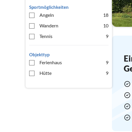
Sportmöglichkeiten
Angeln
18
Wandern
10
Tennis
9
Objekttyp
Ei
Ferienhaus
9
G
Hütte
9