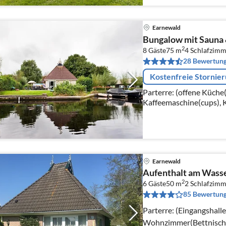
Earnewald
Bungalow mit Sauna 
2
8 Gäste
75 m
4
Schlafzimm
28 Bewertun
Kostenfreie Stornie
Parterre: (offene Küche
Kaffeemaschine(cups), K
Kombi-Mikrowelle, Spül
Stabmixer)
Earnewald
Aufenthalt am Wasse
2
6 Gäste
50 m
2
Schlafzimm
85 Bewertun
Parterre: (Eingangshalle(
Wohnzimmer(Bettnische 