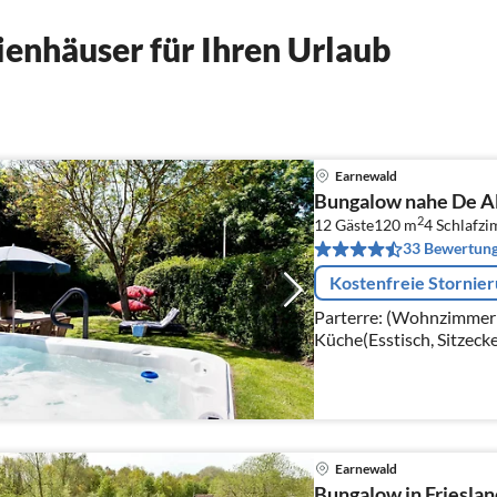
enhäuser für Ihren Urlaub
Earnewald
Bungalow nahe De A
2
12 Gäste
120 m
4
Schlafz
33 Bewertun
Kostenfreie Stornie
Parterre: (Wohnzimmer(T
Küche(Esstisch, Sitzeck
Earnewald
Bungalow in Friesla