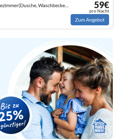
59€
dezimmer(Dusche, Waschbecken),
pro Nacht
Bettnische für 2 Personen) In der 1.
Zum Angebot