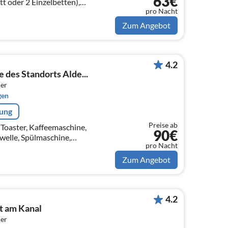
63€
 oder 2 Einzelbetten),
pro Nacht
aschbecken))
Zum Angebot
4.2
 des Standorts Alde...
er
gen
rung
Preise ab
(Toaster, Kaffeemaschine,
90€
elle, Spülmaschine,
pro Nacht
,
creen), Esstisch, Sitzecke,
Zum Angebot
4.2
t am Kanal
er