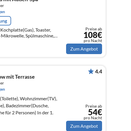
er
gen
rung
Preise ab
(Kochplatte(Gas), Toaster,
108€
Mikrowelle, Spülmaschine,
pro Nacht
r), Wohn/Esszimmer(Bettnische
t TV)
Zum Angebot
4.4
w mit Terrasse
er
gen
e(Toilette), Wohnzimmer(TV),
e), Badezimmer(Dusche,
Preise ab
54€
Waschbecken), Bettnische für 2 Personen) In der 1.
pro Nacht
Zum Angebot