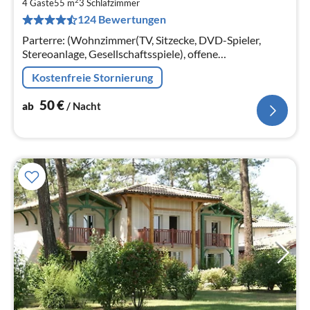
2
5
4 Gäste
55 m
3
Schlafzimmer
124 Bewertungen
pr
Na
Parterre: (Wohnzimmer(TV, Sitzecke, DVD-Spieler,
Stereoanlage, Gesellschaftsspiele), offene
Küche(Esstisch, Wasserkocher, Toaster,
Kostenfreie Stornierung
Kochherd(Ceranfeld)
50
€
ab
/ Nacht