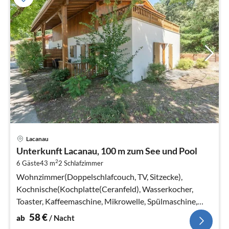
Pre
Lacanau
ab
Unterkunft Lacanau, 100 m zum See und Pool
5
2
6 Gäste
43 m
2
Schlafzimmer
pr
Na
Wohnzimmer(Doppelschlafcouch, TV, Sitzecke),
Kochnische(Kochplatte(Ceranfeld), Wasserkocher,
Toaster, Kaffeemaschine, Mikrowelle, Spülmaschine,
Kühlschrank)
58
€
ab
/ Nacht