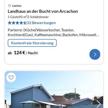
Lanton
Pre
Landhaus an der Bucht von Arcachon
ab
2
1
5 Gäste
90 m
2
Schlafzimmer
22 Bewertungen
pr
Na
Parterre: (Küche(Wasserkocher, Toaster,
Kochherd(Gas), Kaffeemaschine, Backofen, Mikrowelle,
Kühlschrank), Wohn/Esszimmer(Doppelschlafcouch,
Kostenfreie Stornierung
TV)
124
€
ab
/ Nacht