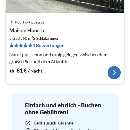
Hourtin-Piqueyrot
Pre
Maison Hourtin
ab
8
2
5 Gäste
60 m
2
Schlafzimmer
pr
4 Bewertungen
Na
Natur pur, schön und ruhig gelegen zwischen dem
großen See und dem Atlantik.
81
€
ab
/ Nacht
Einfach und ehrlich - Buchen
ohne Gebühren!
Geld-zurück-Garantie