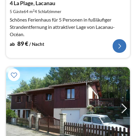
8
4 La Plage, Lacanau
pr
2
5 Gäste
64 m
4
Schlafzimmer
Na
Schönes Ferienhaus für 5 Personen in fußläufiger
Strandentfernung in attraktiver Lage von Lacanau-
Océan.
89
€
ab
/ Nacht