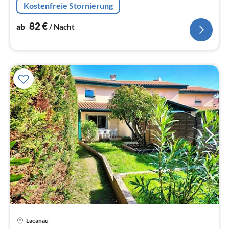
Kostenfreie Stornierung
82
€
ab
/ Nacht
Pre
Lacanau
ab