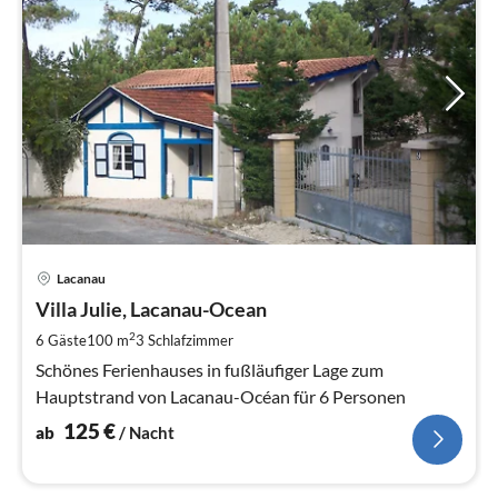
Pre
Lacanau
ab
1
Villa Julie, Lacanau-Ocean
pr
2
6 Gäste
100 m
3
Schlafzimmer
Na
Schönes Ferienhauses in fußläufiger Lage zum
Hauptstrand von Lacanau-Océan für 6 Personen
125
€
ab
/ Nacht