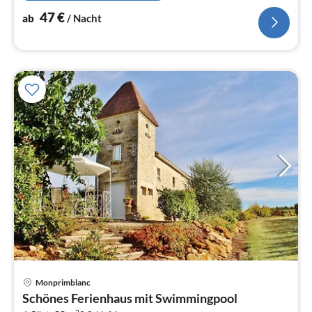
47
€
ab
/ Nacht
Monprimblanc
Pre
Schönes Ferienhaus mit Swimmingpool
ab