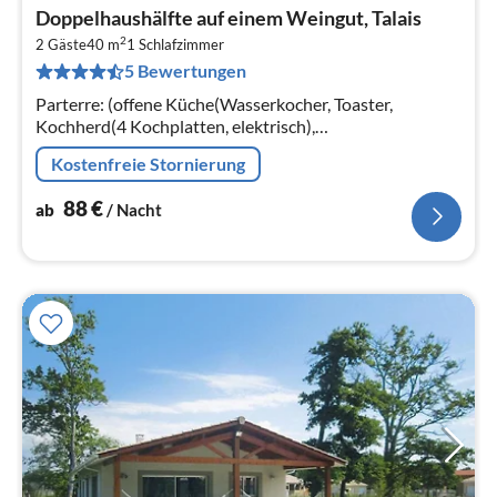
Pre
Doppelhaushälfte auf einem Weingut, Talais
ab
2
8
2 Gäste
40 m
1
Schlafzimmer
5 Bewertungen
pr
Na
Parterre: (offene Küche(Wasserkocher, Toaster,
Kochherd(4 Kochplatten, elektrisch),
Kaffeemaschine(Filter), Backofen, Mikrowelle,
Kostenfreie Stornierung
Spülmaschine, Kühlschrank, Tiefkühlschrank)
88
€
ab
/ Nacht