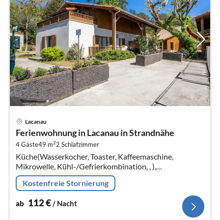
Pre
Lacanau
ab
Ferienwohnung in Lacanau in Strandnähe
1
2
4 Gäste
49 m
2
Schlafzimmer
pr
Küche(Wasserkocher, Toaster, Kaffeemaschine,
Na
Mikrowelle, Kühl-/Gefrierkombination, , ),
Wohn/Esszimmer(Schlafcouch 1 Pers., TV, Esstisch,
Kostenfreie Stornierung
Sitzecke), Schlafzimmer(Doppelbett)
112
€
ab
/ Nacht