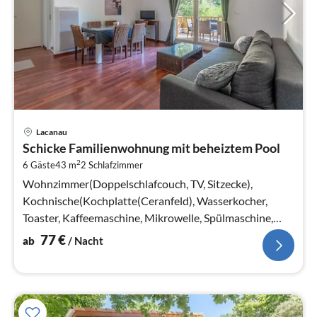
Pre
Lacanau
ab
Schicke Familienwohnung mit beheiztem Pool
7
2
6 Gäste
43 m
2
Schlafzimmer
pr
Na
Wohnzimmer(Doppelschlafcouch, TV, Sitzecke),
Kochnische(Kochplatte(Ceranfeld), Wasserkocher,
Toaster, Kaffeemaschine, Mikrowelle, Spülmaschine,
Kühlschrank)
77
€
ab
/ Nacht