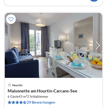
Hourtin
Pre
Maisonette am Hourtin-Carcans-See
ab
2
4
6 Gäste
43 m
2
Schlafzimmer
29 Bewertungen
pr