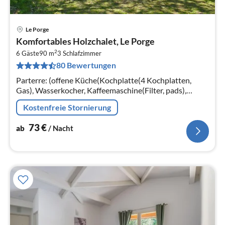
Le Porge
Pre
Komfortables Holzchalet, Le Porge
ab
2
7
6 Gäste
90 m
3
Schlafzimmer
80 Bewertungen
pr
Na
Parterre: (offene Küche(Kochplatte(4 Kochplatten,
Gas), Wasserkocher, Kaffeemaschine(Filter, pads),
Backofen, Grill, Mikrowelle, Kühlschrank,
Kostenfreie Stornierung
Tiefkühlschrank)
73
€
ab
/ Nacht