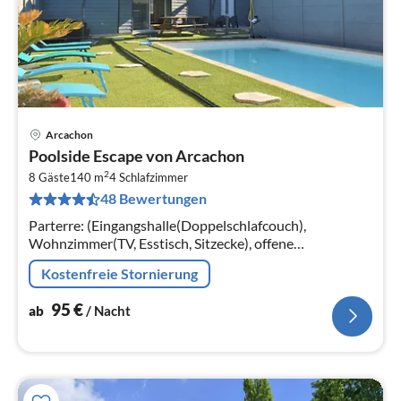
Arcachon
Pre
Poolside Escape von Arcachon
ab
2
9
8 Gäste
140 m
4
Schlafzimmer
48 Bewertungen
pr
Na
Parterre: (Eingangshalle(Doppelschlafcouch),
Wohnzimmer(TV, Esstisch, Sitzecke), offene
Küche(Kochplatte, Wasserkocher, Toaster,
Kostenfreie Stornierung
Dunstabzugshaube, Kaffeemaschine,
Espressomaschine,...
95
€
ab
/ Nacht