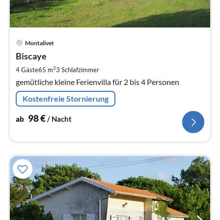
Pre
Montalivet
ab
9
Biscaye
pr
2
4 Gäste
65 m
3
Schlafzimmer
Na
gemütliche kleine Ferienvilla für 2 bis 4 Personen
Kostenfreie Stornierung
98
€
ab
/ Nacht