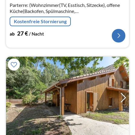
Parterre: (Wohnzimmer(TV, Esstisch, Sitzecke), offene
Küche(Backofen, Spülmaschine,
Kühl-/Gefrierkombination),
Kostenfreie Stornierung
Schlafzimmer(Doppelbett(160 x 200 cm))
27
€
ab
/ Nacht