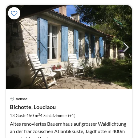
Pre
Vensac
ab
1
Bichotte, Louclaou
pr
2
13 Gäste
150 m
4
Schlafzimmer (+1)
Na
Altes renoviertes Bauernhaus auf grosser Waldlichtung
an der französischen Atlantikküste, Jagdhütte in 400m