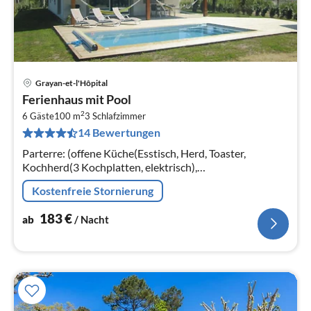
Grayan-et-l'Hôpital
Pre
Ferienhaus mit Pool
ab
2
1
6 Gäste
100 m
3
Schlafzimmer
14 Bewertungen
pr
Na
Parterre: (offene Küche(Esstisch, Herd, Toaster,
Kochherd(3 Kochplatten, elektrisch),
Kaffeemaschine(Espresso, Filter)
Kostenfreie Stornierung
183
€
ab
/ Nacht