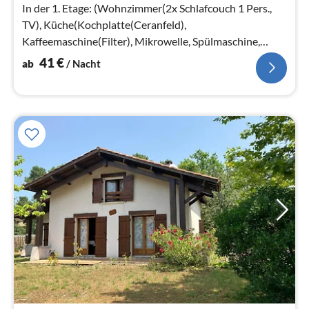
Na
In der 1. Etage: (Wohnzimmer(2x Schlafcouch 1 Pers.,
TV), Küche(Kochplatte(Ceranfeld),
Kaffeemaschine(Filter), Mikrowelle, Spülmaschine,
Kühlschrank)
41
€
ab
/ Nacht