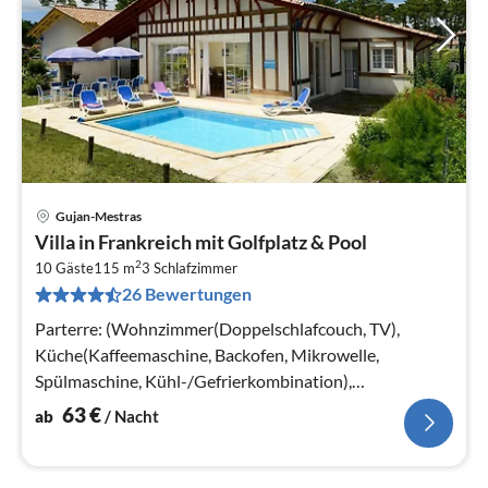
Gujan-Mestras
Pre
Villa in Frankreich mit Golfplatz & Pool
ab
2
6
10 Gäste
115 m
3
Schlafzimmer
26 Bewertungen
pr
Na
Parterre: (Wohnzimmer(Doppelschlafcouch, TV),
Küche(Kaffeemaschine, Backofen, Mikrowelle,
Spülmaschine, Kühl-/Gefrierkombination),
Schlafzimmer(Doppelbett oder 2 Einzelbetten)
63
€
ab
/ Nacht