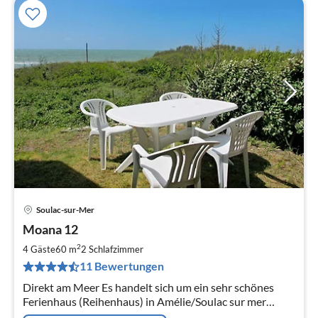
Soulac-sur-Mer
Pre
Moana 12
ab
8
2
4 Gäste
60 m
2
Schlafzimmer
pr
11 Bewertungen
Na
Direkt am Meer Es handelt sich um ein sehr schönes
Ferienhaus (Reihenhaus) in Amélie/Soulac sur mer
direkt am Atlantik mit Meersicht.