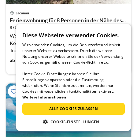
Pre
Lacanau
ab
Ferienwohnung für 8 Personen in der Nähe des...
7
2
8 Gäste
49 m
3
Schlafzimmer
pr
Diese Webseite verwendet Cookies.
Na
Wohnzimmer(Doppelschlafcouch, TV, Sitzecke),
Kochnische(Kochplatte(Ceranfeld), Wasserkocher,
Wir verwenden Cookies, um die Benutzerfreundlichkeit
Toaster, Kaffeemaschine, Mikrowelle, Spülmaschine,
unserer Website zu verbessern. Durch die weitere
Nutzung unserer Webseite stimmen Sie der Verwendung
Kühlschrank)
78
€
ab
/ Nacht
von Cookies gemäß unserer Cookie-Richtlinie zu.
Unter Cookie-Einstellungen können Sie Ihre
Einstellungen anpassen oder die Zustimmung
widerrufen. Wenn Sie nicht zustimmen, werden nur
Cookies mit wesentlichen Funktionalitäten aktiviert.
Weitere Informationen
ALLE COOKIES ZULASSEN
COOKIE-EINSTELLUNGEN