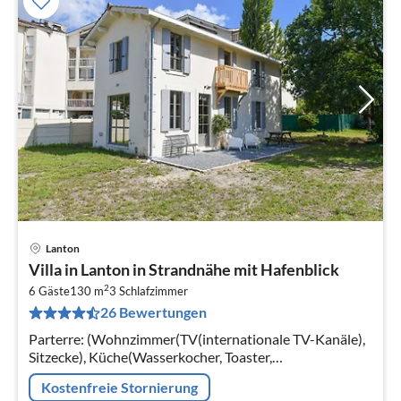
Lanton
Pre
Villa in Lanton in Strandnähe mit Hafenblick
ab
2
4
6 Gäste
130 m
3
Schlafzimmer
26 Bewertungen
pr
Na
Parterre: (Wohnzimmer(TV(internationale TV-Kanäle),
Sitzecke), Küche(Wasserkocher, Toaster,
Kochherd(Induktion), Backofen, Mikrowelle,
Kostenfreie Stornierung
Spülmaschine, Kühl-/Gefrierkombination)