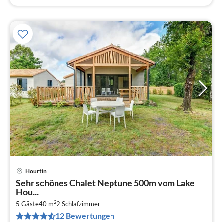
Hourtin
Pre
Sehr schönes Chalet Neptune 500m vom Lake
ab
Hou...
2
2
5 Gäste
40 m
2
Schlafzimmer
pr
12 Bewertungen
Na