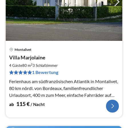
Montalivet
Pre
Villa Marjolaine
ab
1
2
4 Gäste
80 m
3
Schlafzimmer
pr
1 Bewertung
Na
Ferienhaus am südfranzösischen Atlantik in Montalivet,
80 km nördl. von Bordeaux, familienfreundlicher
Urlaubsort, 400 m zum Meer, einfache Fahrräder auf
Anfrage.
115
€
ab
/ Nacht