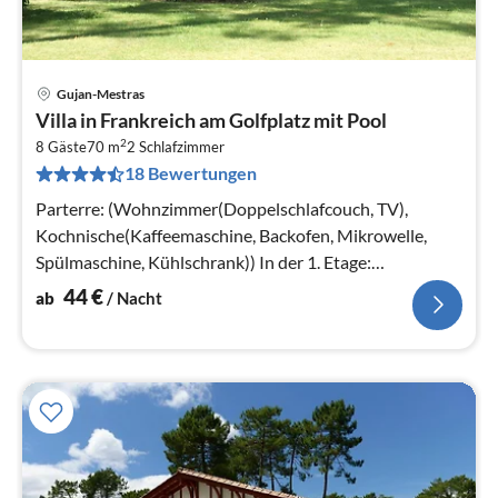
Gujan-Mestras
Pre
Villa in Frankreich am Golfplatz mit Pool
ab
2
4
8 Gäste
70 m
2
Schlafzimmer
18 Bewertungen
pr
Na
Parterre: (Wohnzimmer(Doppelschlafcouch, TV),
Kochnische(Kaffeemaschine, Backofen, Mikrowelle,
Spülmaschine, Kühlschrank)) In der 1. Etage:
(Schlafzimmer(2x Einzelbett)
44
€
ab
/ Nacht