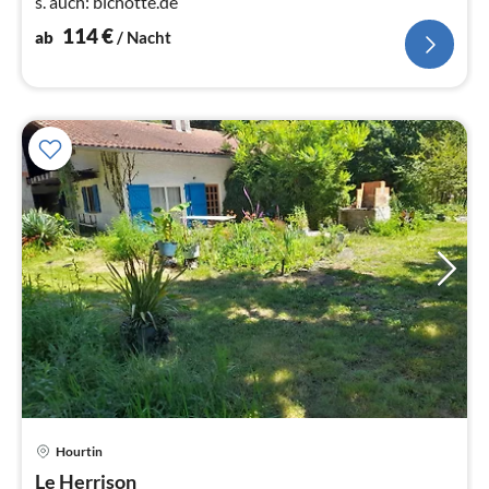
s. auch: bichotte.de
114
€
ab
/ Nacht
Pre
Hourtin
ab
1
Le Herrison