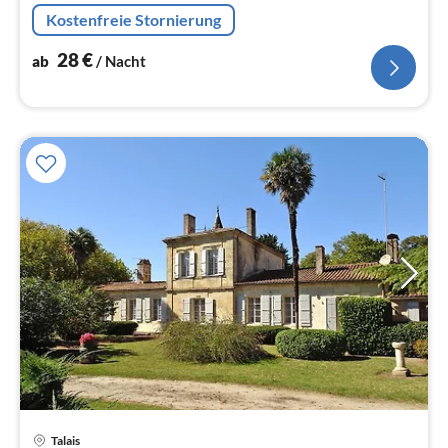
Kühl-/Gefrierkombination),
Kostenfreie Stornierung
Schlafzimmer(Doppelbett(160 x 200 cm))
28
€
ab
/ Nacht
Talais