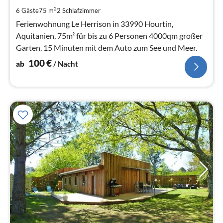
pr
2
6 Gäste
75 m
2
Schlafzimmer
Na
Ferienwohnung Le Herrison in 33990 Hourtin,
Aquitanien, 75m² für bis zu 6 Personen 4000qm großer
Garten. 15 Minuten mit dem Auto zum See und Meer.
100
€
ab
/ Nacht