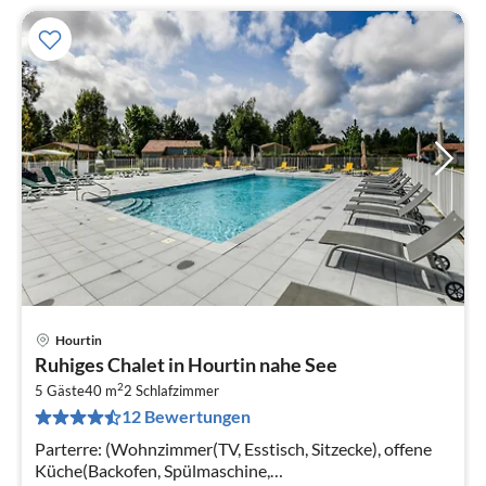
Hourtin
Pre
Ruhiges Chalet in Hourtin nahe See
ab
2
2
5 Gäste
40 m
2
Schlafzimmer
12 Bewertungen
pr
Na
Parterre: (Wohnzimmer(TV, Esstisch, Sitzecke), offene
Küche(Backofen, Spülmaschine,