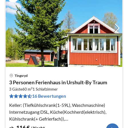
Tingsryd
Pre
3 Personen Ferienhaus in Urshult-By Traum
ab
2
1
3 Gäste
60 m
1
Schlafzimmer
16 Bewertungen
pr
Na
Keller: (Tiefkühlschrank(1-59L), Waschmaschine)
Internetzugang DSL, Küche(Kochherd(elektrisch),
Kühlschrank(+ Gefrierfach)),
Wohn-/Schlafzimmer(Einzelbett, Herd(Holz))
116
€
ab
/ Nacht