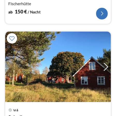
Fischerhütte
150
€
ab
/ Nacht
Vrå
Pre