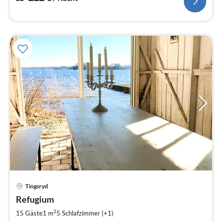
Pre
Tingsryd
ab
1
Refugium
pr
2
15 Gäste
1 m
5
Schlafzimmer (+1)
Na