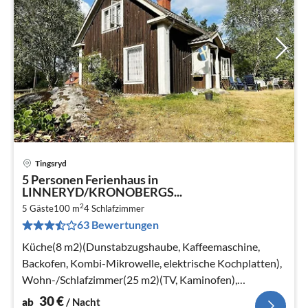
Tingsryd
Pre
5 Personen Ferienhaus in
ab
LINNERYD/KRONOBERGS...
3
2
5 Gäste
100 m
4
Schlafzimmer
pr
63 Bewertungen
Na
Küche(8 m2)(Dunstabzugshaube, Kaffeemaschine,
Backofen, Kombi-Mikrowelle, elektrische Kochplatten),
Wohn-/Schlafzimmer(25 m2)(TV, Kaminofen),
Schlafzimmer(25 m2)(2x Einzelbett)
30
€
ab
/ Nacht