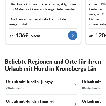
Die Hunde können im Garten ausgiebig toben.
rudern, Pil
Ein Motorboot kann auch angemietet werden.
faulenzen….
vergisst ☺️
Das Haus ist sauber & sehr komfortabel
Danke für d
eingerichtet.
schnuckeli
Umgebung
136€
120
Der Besitzer ist auch sehr nett.
ab
Nacht
ab
Beliebte Regionen und Orte für ihren
Urlaub mit Hund in Kronobergs Län
Urlaub mit Hund in Ljungby
Urlaub mit Hu
7 Unterkünfte
8 Unterkünfte
Urlaub mit Hund in Tingsryd
Urlaub mit Hu