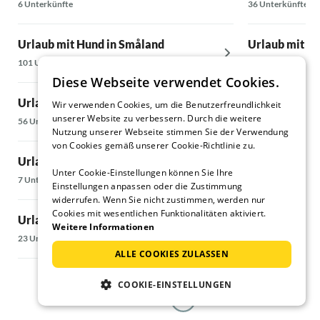
6 Unterkünfte
36 Unterkünfte
Urlaub mit Hund in Småland
Urlaub mit Hu
101 Unterkünfte
9 Unterkünfte
Diese Webseite verwendet Cookies.
Urlaub mit Hund in Blekinge län
Urlaub mit H
Wir verwenden Cookies, um die Benutzerfreundlichkeit
unserer Website zu verbessern. Durch die weitere
56 Unterkünfte
82 Unterkünfte
Nutzung unserer Webseite stimmen Sie der Verwendung
von Cookies gemäß unserer Cookie-Richtlinie zu.
Urlaub mit Hund in Hultsfred
Urlaub mit H
Unter Cookie-Einstellungen können Sie Ihre
7 Unterkünfte
13 Unterkünfte
Einstellungen anpassen oder die Zustimmung
widerrufen. Wenn Sie nicht zustimmen, werden nur
Cookies mit wesentlichen Funktionalitäten aktiviert.
Urlaub mit Hund in Skåne
Urlaub mit H
Weitere Informationen
23 Unterkünfte
34 Unterkünfte
ALLE COOKIES ZULASSEN
COOKIE-EINSTELLUNGEN