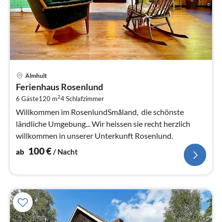
Pre
Älmhult
ab
Ferienhaus Rosenlund
1
2
6 Gäste
120 m
4
Schlafzimmer
pr
Na
Willkommen im RosenlundSmåland, die schönste
ländliche Umgebung... Wir heissen sie recht herzlich
willkommen in unserer Unterkunft Rosenlund.
100
€
ab
/ Nacht