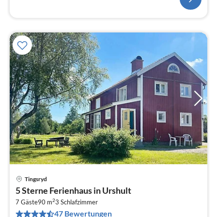
Tingsryd
Pre
5 Sterne Ferienhaus in Urshult
ab
2
1
7 Gäste
90 m
3
Schlafzimmer
47 Bewertungen
pr