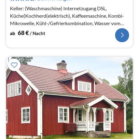
Na
Keller: (Waschmaschine) Internetzugang DSL,
Küche(Kochherd(elektrisch), Kaffeemaschine, Kombi-
Mikrowelle, Kühl-/Gefrierkombination, Wasser vom
Brunnen)
68
€
ab
/ Nacht