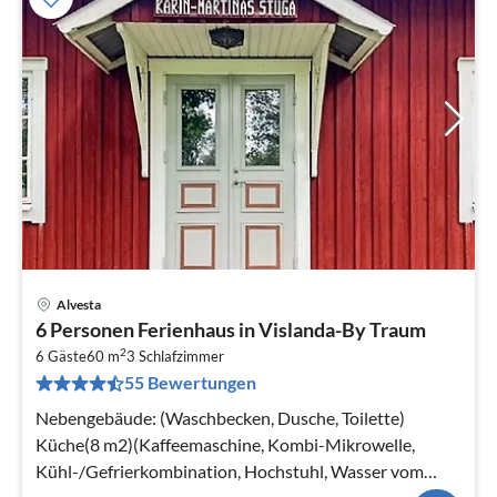
Alvesta
Pre
6 Personen Ferienhaus in Vislanda-By Traum
ab
2
7
6 Gäste
60 m
3
Schlafzimmer
55 Bewertungen
pr
Na
Nebengebäude: (Waschbecken, Dusche, Toilette)
Küche(8 m2)(Kaffeemaschine, Kombi-Mikrowelle,
Kühl-/Gefrierkombination, Hochstuhl, Wasser vom