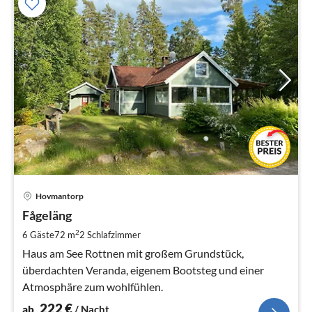
Pre
Hovmantorp
ab
2
Fågeläng
pr
2
6 Gäste
72 m
2
Schlafzimmer
Na
Haus am See Rottnen mit großem Grundstück,
überdachten Veranda, eigenem Bootsteg und einer
Atmosphäre zum wohlfühlen.
222
€
ab
/ Nacht