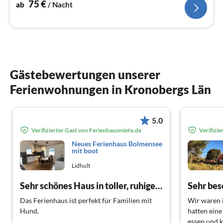
Brunnen, elektrische Kochplatten)
75
€
ab
/ Nacht
Gästebewertungen unserer
Ferienwohnungen in Kronobergs Län
5.0
Verifizierter Gast von Ferienhausmiete.de
Verifizi
Neues Ferienhaus Bolmensee
mit boot
Lidhult
Sehr schönes Haus in toller, ruhiger Lage
Sehr bes
Das Ferienhaus ist perfekt für Familien mit
Wir waren 
Hund.
hatten eine
essen und k