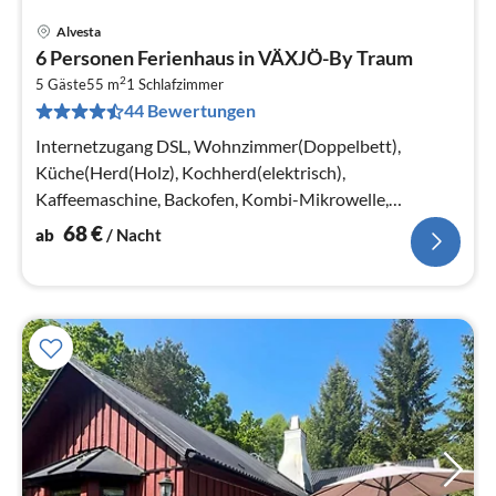
Alvesta
Pre
6 Personen Ferienhaus in VÄXJÖ-By Traum
ab
2
6
5 Gäste
55 m
1
Schlafzimmer
44 Bewertungen
pr
Na
Internetzugang DSL, Wohnzimmer(Doppelbett),
Küche(Herd(Holz), Kochherd(elektrisch),
Kaffeemaschine, Backofen, Kombi-Mikrowelle,
Kühlschrank(+ Gefrierfach), Tiefkühlschrank(1-59L))
68
€
ab
/ Nacht