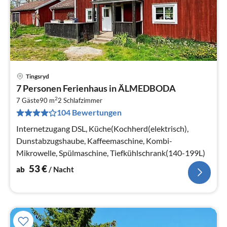
Tingsryd
Pre
7 Personen Ferienhaus in ÄLMEDBODA
ab
2
5
7 Gäste
90 m
2
Schlafzimmer
104 Bewertungen
pr
Na
Internetzugang DSL, Küche(Kochherd(elektrisch),
Dunstabzugshaube, Kaffeemaschine, Kombi-
Mikrowelle, Spülmaschine, Tiefkühlschrank(140-199L)
53
€
ab
/ Nacht