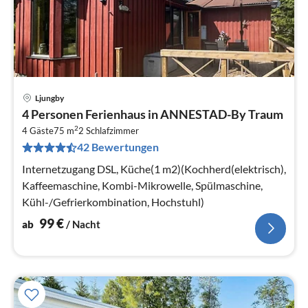
Ljungby
Pre
4 Personen Ferienhaus in ANNESTAD-By Traum
ab
2
9
4 Gäste
75 m
2
Schlafzimmer
42 Bewertungen
pr
Na
Internetzugang DSL, Küche(1 m2)(Kochherd(elektrisch),
Kaffeemaschine, Kombi-Mikrowelle, Spülmaschine,
Kühl-/Gefrierkombination, Hochstuhl)
99
€
ab
/ Nacht