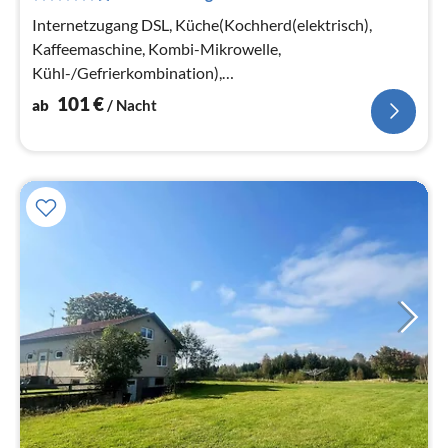
Na
Internetzugang DSL, Küche(Kochherd(elektrisch),
Kaffeemaschine, Kombi-Mikrowelle,
Kühl-/Gefrierkombination),
Wohn-/Schlafzimmer(Einzelklappbett , TV(schwedische
101
€
ab
/ Nacht
Fernsehsender))