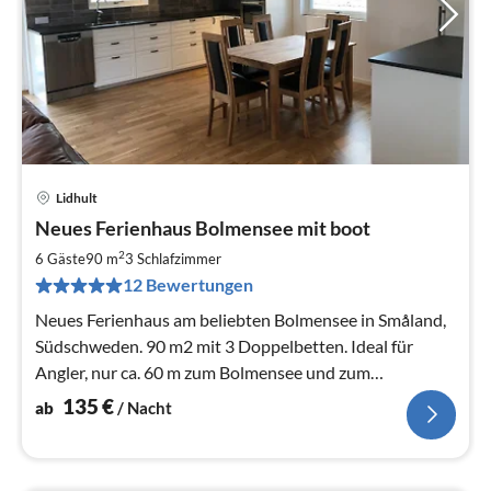
Lidhult
Pre
Neues Ferienhaus Bolmensee mit boot
ab
1
2
6 Gäste
90 m
3
Schlafzimmer
pr
12 Bewertungen
Na
Neues Ferienhaus am beliebten Bolmensee in Småland,
Südschweden. 90 m2 mit 3 Doppelbetten. Ideal für
Angler, nur ca. 60 m zum Bolmensee und zum
Bootsplatz.
135
€
ab
/ Nacht