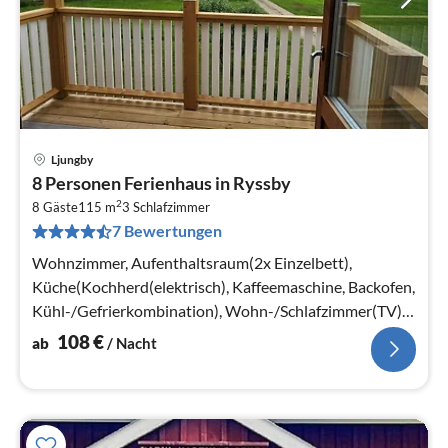
Ljungby
Pre
8 Personen Ferienhaus in Ryssby
ab
2
1
8 Gäste
115 m
3
Schlafzimmer
7 Bewertungen
pr
Na
Wohnzimmer, Aufenthaltsraum(2x Einzelbett),
Küche(Kochherd(elektrisch), Kaffeemaschine, Backofen,
Kühl-/Gefrierkombination), Wohn-/Schlafzimmer(TV),
Schlafzimmer(2x Etagenbett)
108
€
ab
/ Nacht