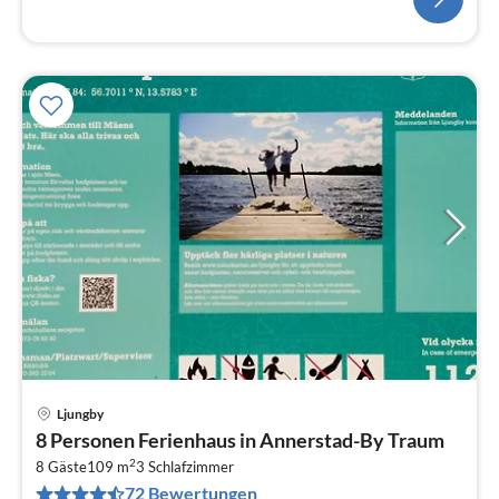
Ljungby
Pre
8 Personen Ferienhaus in Annerstad-By Traum
ab
2
6
8 Gäste
109 m
3
Schlafzimmer
72 Bewertungen
pr