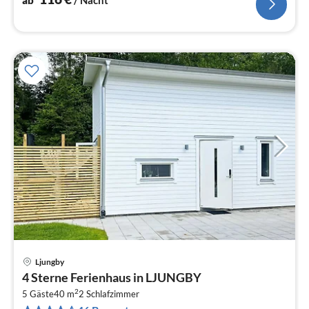
Ljungby
Pre
4 Sterne Ferienhaus in LJUNGBY
ab
2
7
5 Gäste
40 m
2
Schlafzimmer