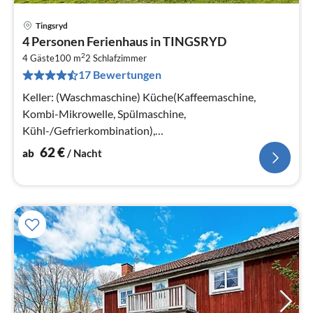
Tingsryd
Pre
4 Personen Ferienhaus in TINGSRYD
ab
2
6
4 Gäste
100 m
2
Schlafzimmer
17 Bewertungen
pr
Na
Keller: (Waschmaschine) Küche(Kaffeemaschine,
Kombi-Mikrowelle, Spülmaschine,
Kühl-/Gefrierkombination),
Wohn-/Schlafzimmer(TV(Deutsch Fernsehsender),
62
€
ab
/ Nacht
Kaminofen)