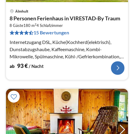
Älmhult
Pre
8 Personen Ferienhaus in VIRESTAD-By Traum
ab
2
9
8 Gäste
180 m
4
Schlafzimmer
15 Bewertungen
pr
Na
Internetzugang DSL, Küche(Kochherd(elektrisch),
Dunstabzugshaube, Kaffeemaschine, Kombi-
Mikrowelle, Spülmaschine, Kühl-/Gefrierkombination,
Hochstuhl, Wasser vom Brunnen)
93
€
ab
/ Nacht