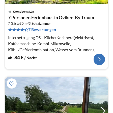
Kronobergs Län
Pre
7 Personen Ferienhaus in Oviken-By Traum
ab
2
8
7 Gäste
80 m
3
Schlafzimmer
7 Bewertungen
pr
Na
Internetzugang DSL, Küche(Kochherd(elektrisch),
Kaffeemaschine, Kombi-Mikrowelle,
Kühl-/Gefrierkombination, Wasser vom Brunnen),
Wohn-/Schlafzimmer(TV, Herd(Holz), Chromecast)
84
€
ab
/ Nacht