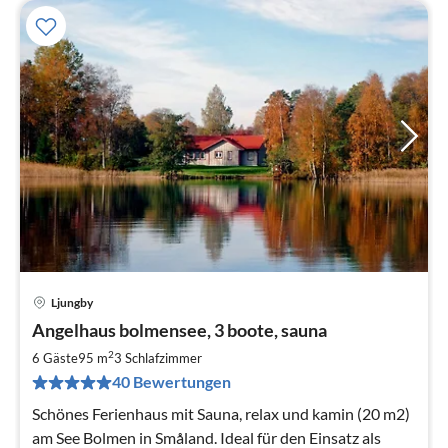
Ljungby
Pre
Angelhaus bolmensee, 3 boote, sauna
ab
1
2
6 Gäste
95 m
3
Schlafzimmer
pr
40 Bewertungen
Na
Schönes Ferienhaus mit Sauna, relax und kamin (20 m2)
am See Bolmen in Småland. Ideal für den Einsatz als