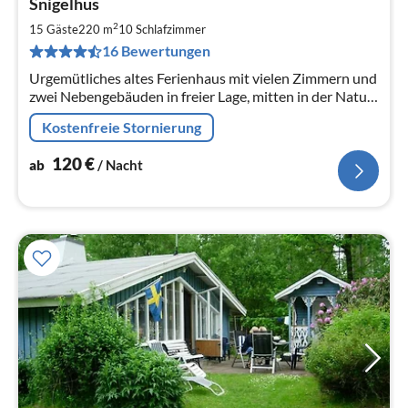
Snigelhus
ab
1
2
15 Gäste
220 m
10
Schlafzimmer
pr
16 Bewertungen
Na
Urgemütliches altes Ferienhaus mit vielen Zimmern und
zwei Nebengebäuden in freier Lage, mitten in der Natur,
sehr ruhig, viele Rückzugsmöglichkeiten, Fluss-, See-
Kostenfreie Stornierung
und Meernähe
120
€
ab
/ Nacht