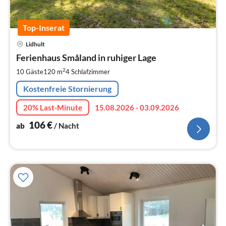
Top-Inserat
Pre
Lidhult
ab
1
Ferienhaus Småland in ruhiger Lage
pr
2
10 Gäste
120 m
4
Schlafzimmer
Na
Kostenfreie Stornierung
20% Last-Minute
15.08.2026 - 03.09.2026
106
€
ab
/ Nacht