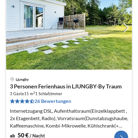
Ljungby
Pre
3 Personen Ferienhaus in LJUNGBY-By Traum
ab
2
5
3 Gäste
15 m
1
Schlafzimmer
26 Bewertungen
pr
Na
Internetzugang DSL, Aufenthaltsraum(Einzelklappbett ,
2x Etagenbett, Radio), Vorratsraum(Dunstabzugshaube,
Kaffeemaschine, Kombi-Mikrowelle, Kühlschrank(+
Gefrierfach)
50
€
ab
/ Nacht