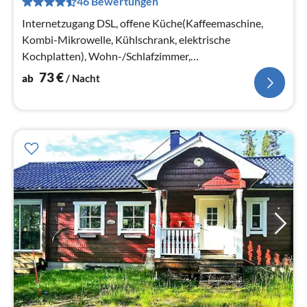
46 Bewertungen
pr
Na
Internetzugang DSL, offene Küche(Kaffeemaschine,
Kombi-Mikrowelle, Kühlschrank, elektrische
Kochplatten), Wohn-/Schlafzimmer,
Schlafzimmer(Doppelbett)
73
€
ab
/ Nacht