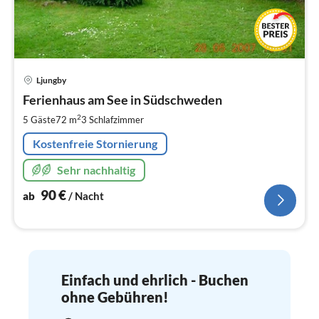
Pre
Ljungby
ab
9
Ferienhaus am See in Südschweden
pr
2
5 Gäste
72 m
3
Schlafzimmer
Na
Kostenfreie Stornierung
Sehr nachhaltig
90
€
ab
/ Nacht
Einfach und ehrlich - Buchen
ohne Gebühren!