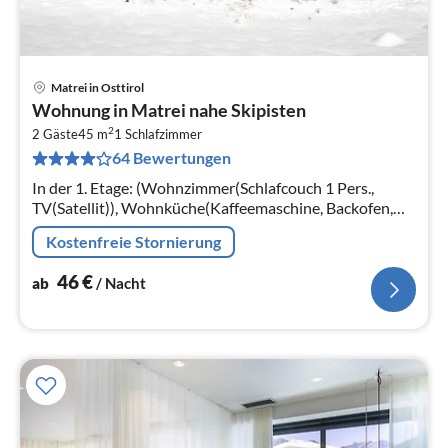
Matrei in Osttirol
Pre
Wohnung in Matrei nahe Skipisten
ab
2
4
2 Gäste
45 m
1
Schlafzimmer
64 Bewertungen
pr
Na
In der 1. Etage: (Wohnzimmer(Schlafcouch 1 Pers.,
TV(Satellit)), Wohnküche(Kaffeemaschine, Backofen,
Spülmaschine, Kühl-/Gefrierkombination),
Kostenfreie Stornierung
Schlafzimmer(Doppelbett)
46
€
ab
/ Nacht