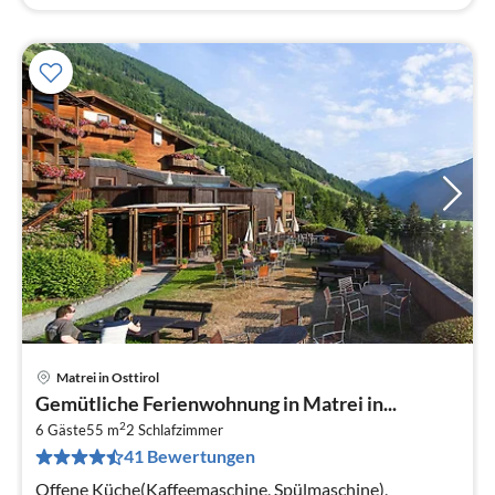
Matrei in Osttirol
Pre
Gemütliche Ferienwohnung in Matrei in...
ab
2
9
6 Gäste
55 m
2
Schlafzimmer
41 Bewertungen
pr
Na
Offene Küche(Kaffeemaschine, Spülmaschine),