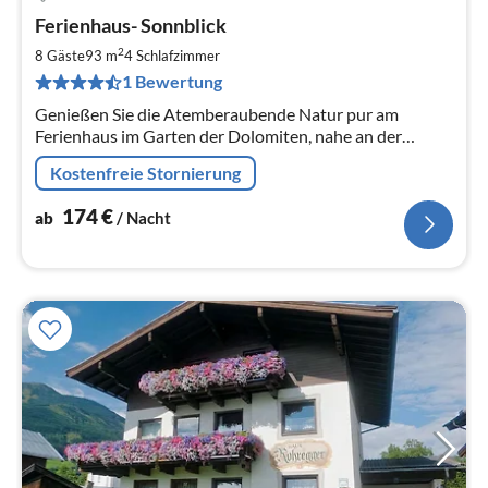
Pre
Ferienhaus- Sonnblick
ab
1
2
8 Gäste
93 m
4
Schlafzimmer
pr
1 Bewertung
Na
Genießen Sie die Atemberaubende Natur pur am
Ferienhaus im Garten der Dolomiten, nahe an der
italienischen Staatsgrenze. Ein echtes Paradies für
Kostenfreie Stornierung
Ruhesuchende und Kinder!
174
€
ab
/ Nacht