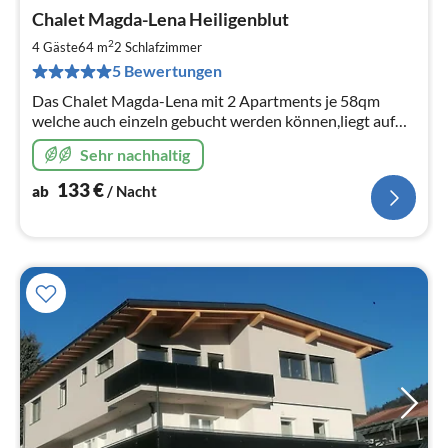
Pre
Chalet Magda-Lena Heiligenblut
ab
1
2
4 Gäste
64 m
2
Schlafzimmer
pr
5 Bewertungen
Na
Das Chalet Magda-Lena mit 2 Apartments je 58qm
welche auch einzeln gebucht werden können,liegt auf
1600 m Höhe in herrlicher Panoramalage mit
Sehr nachhaltig
wunderbaren Blick auf den Großglockner
133
€
ab
/ Nacht