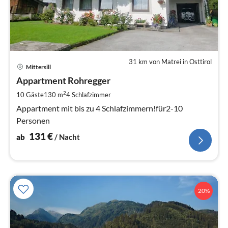
31 km von Matrei in Osttirol
Pre
Mittersill
ab
1
Appartment Rohregger
pr
2
10 Gäste
130 m
4
Schlafzimmer
Na
Appartment mit bis zu 4 Schlafzimmern!für2-10
Personen
131
€
ab
/ Nacht
20%