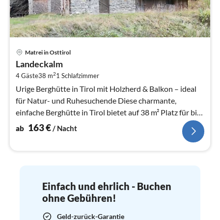
Pre
Matrei in Osttirol
ab
Landeckalm
1
2
4 Gäste
38 m
1
Schlafzimmer
pr
Na
Urige Berghütte in Tirol mit Holzherd & Balkon – ideal
für Natur- und Ruhesuchende Diese charmante,
einfache Berghütte in Tirol bietet auf 38 m² Platz für bis
zu 4 Personen und is...
163
€
ab
/ Nacht
Einfach und ehrlich - Buchen
ohne Gebühren!
Geld-zurück-Garantie