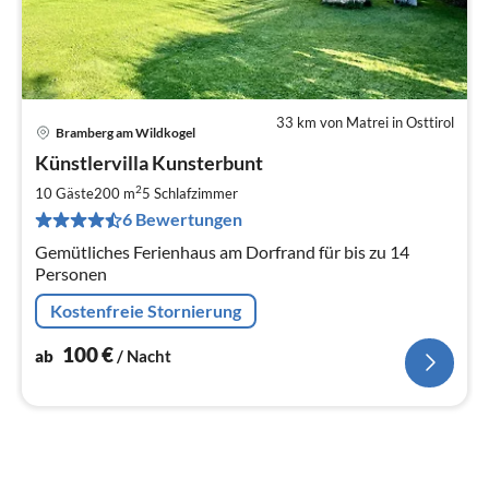
33 km von Matrei in Osttirol
Bramberg am Wildkogel
Pre
Künstlervilla Kunsterbunt
ab
1
2
10 Gäste
200 m
5
Schlafzimmer
pr
6 Bewertungen
Na
Gemütliches Ferienhaus am Dorfrand für bis zu 14
Personen
Kostenfreie Stornierung
100
€
ab
/ Nacht