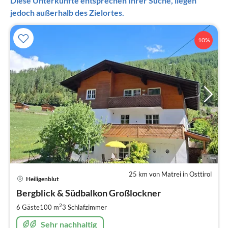
Diese Unterkünfte entsprechen Ihrer Suche, liegen
jedoch außerhalb des Zielortes.
10%
25 km von Matrei in Osttirol
Pre
Heiligenblut
ab
9
Bergblick & Südbalkon Großlockner
pr
2
6 Gäste
100 m
3
Schlafzimmer
Na
Sehr nachhaltig