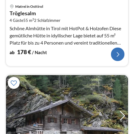
Pre
Matrei in Osttirol
ab
Tröglesalm
1
2
4 Gäste
55 m
2
Schlafzimmer
pr
Na
Schöne Almhütte in Tirol mit HotPot & Holzofen Diese
gemütliche Hütte in idyllischer Lage bietet auf 55 m²
Platz für bis zu 4 Personen und vereint traditionellen
Hüttencharme mit ...
178
€
ab
/ Nacht