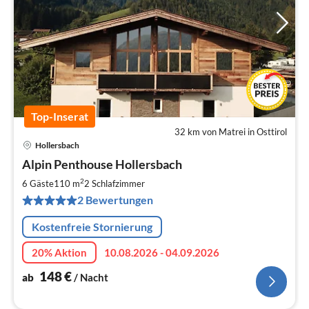
Top-Inserat
32 km von Matrei in Osttirol
Hollersbach
Pre
Alpin Penthouse Hollersbach
ab
1
2
6 Gäste
110 m
2
Schlafzimmer
pr
2 Bewertungen
Na
Kostenfreie Stornierung
20% Aktion
10.08.2026 - 04.09.2026
148
€
ab
/ Nacht