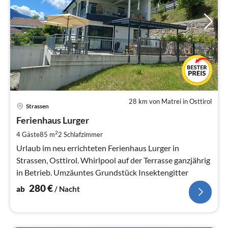
28 km von Matrei in Osttirol
Pre
Strassen
ab
2
Ferienhaus Lurger
pr
2
4 Gäste
85 m
2
Schlafzimmer
Na
Urlaub im neu errichteten Ferienhaus Lurger in
Strassen, Osttirol. Whirlpool auf der Terrasse ganzjährig
in Betrieb. Umzäuntes Grundstück Insektengitter
280
€
ab
/ Nacht