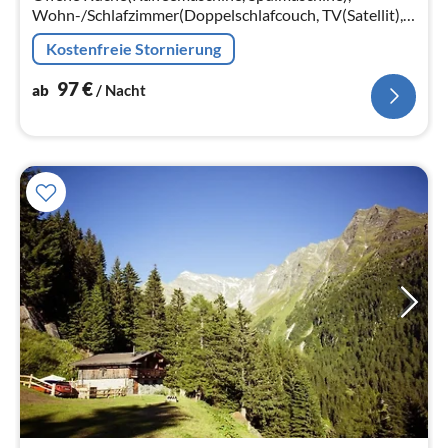
Wohn-/Schlafzimmer(Doppelschlafcouch, TV(Satellit),
Radio), Schlafzimmer(Doppelbett),
Kostenfreie Stornierung
Schlafzimmer(Etagenbett)
97
€
ab
/ Nacht