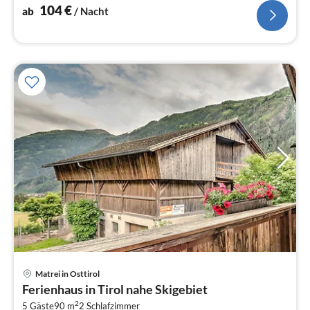
104
€
ab
/ Nacht
Matrei in Osttirol
Pre
Ferienhaus in Tirol nahe Skigebiet
ab
2
5 Gäste
90 m
2
Schlafzimmer