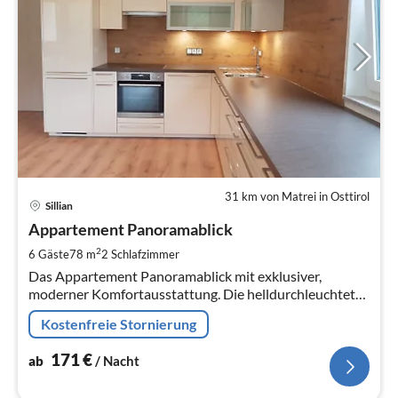
31 km von Matrei in Osttirol
Pre
Sillian
ab
1
Appartement Panoramablick
pr
2
6 Gäste
78 m
2
Schlafzimmer
Na
Das Appartement Panoramablick mit exklusiver,
moderner Komfortausstattung. Die helldurchleuchtete
Wohnküche bietet einen Ausgang auf die Loggia
Kostenfreie Stornierung
171
€
ab
/ Nacht