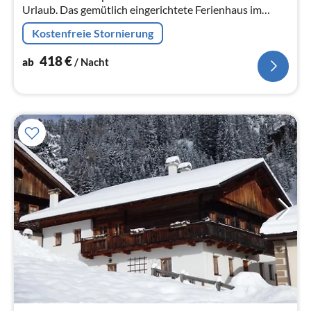
Urlaub. Das gemütlich eingerichtete Ferienhaus im
Almhüttenstil ist der ideale Rückzugsort nach einem
Kostenfreie Stornierung
schönen Urlaubstag.
418
€
ab
/ Nacht