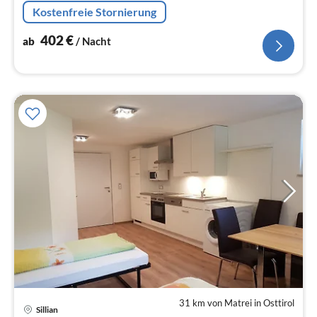
Kostenfreie Stornierung
402
€
ab
/ Nacht
31 km von Matrei in Osttirol
Pre
Sillian