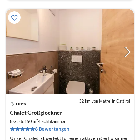
32 km von Matrei in Osttirol
Fusch
Pre
Chalet Großglockner
ab
4
2
8 Gäste
150 m
4
Schlafzimmer
pr
8 Bewertungen
Na
Unser Chalet ist perfekt für einen aktiven & erholsamen