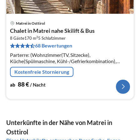
Matrei in Osttirol
Pre
Chalet in Matrei nahe Skilift & Bus
ab
2
8
8 Gäste
170 m
5
Schlafzimmer
68 Bewertungen
pr
Na
Parterre: (Wohnzimmer(TV, Sitzecke),
Küche(Spülmaschine, Kühl-/Gefrierkombination),
Wohnküche(Kaffeemaschine, Backofen, Mikrowelle,
Kostenfreie Stornierung
Spülmaschine), Badezimmer(Dusche(Kabine)
88
€
ab
/ Nacht
Unterkünfte in der Nähe von Matrei in
Osttirol