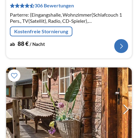
8
306 Bewertungen
pr
Na
Parterre: (Eingangshalle, Wohnzimmer(Schlafcouch 1
Pers., TV(Satellit), Radio, CD-Spieler),
Wohnküche(Radio, Wasserkocher, Kaffeemaschine,
Kostenfreie Stornierung
Backofen, Mikrowelle, Spülmaschine)
88
€
ab
/ Nacht