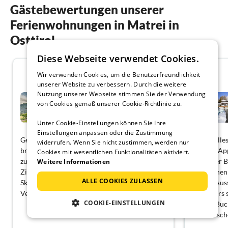
Gästebewertungen unserer
Ferienwohnungen in Matrei in
Osttirol
Diese Webseite verwendet Cookies.
4.5
Wir verwenden Cookies, um die Benutzerfreundlichkeit
unserer Website zu verbessern. Durch die weitere
Nutzung unserer Webseite stimmen Sie der Verwendung
Ferienhaus in Tirol nahe
Skigebiet
von Cookies gemäß unserer Cookie-Richtlinie zu.
Matrei in Osttirol
Unter Cookie-Einstellungen können Sie Ihre
Einstellungen anpassen oder die Zustimmung
Gemütliches Haus, es war alles da, was wir
Es war alle
widerrufen. Wenn Sie nicht zustimmen, werden nur
brauchten. Die Kids hatten draußen viel Platz
war das Ap
Cookies mit wesentlichen Funktionalitäten aktiviert.
zum Toben. Die direkten Nachbarn sind
es bei der
Weitere Informationen
Ziegen, Pferde, Hühner und Laufenten. Die
8 Personen 
ALLE COOKIES ZULASSEN
Skigebiete sind gut erreichbar und der
unsere Auss
Vermieter ist sehr sehr nett!
besonders s
COOKIE-EINSTELLUNGEN
bei der Buc
einfach sch