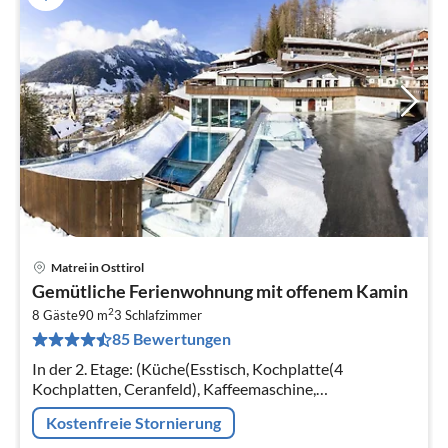
Matrei in Osttirol
Pre
Gemütliche Ferienwohnung mit offenem Kamin
ab
2
1
8 Gäste
90 m
3
Schlafzimmer
85 Bewertungen
pr
Na
In der 2. Etage: (Küche(Esstisch, Kochplatte(4
Kochplatten, Ceranfeld), Kaffeemaschine,
Spülmaschine), Wohn/Esszimmer(Doppelschlafcouch,
Kostenfreie Stornierung
TV(Satellit), Radio)