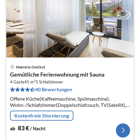
Matrei in Osttirol
Pre
Gemütliche Ferienwohnung mit Sauna
ab
2
8
4 Gäste
45 m
1
Schlafzimmer
40 Bewertungen
pr
Na
Offene Küche(Kaffeemaschine, Spülmaschine),
Wohn-/Schlafzimmer(Doppelschlafcouch, TV(Satellit),
Radio), Schlafzimmer(Doppelbett),
Kostenfreie Stornierung
Badezimmer(Dusche, Sauna)
83
€
ab
/ Nacht