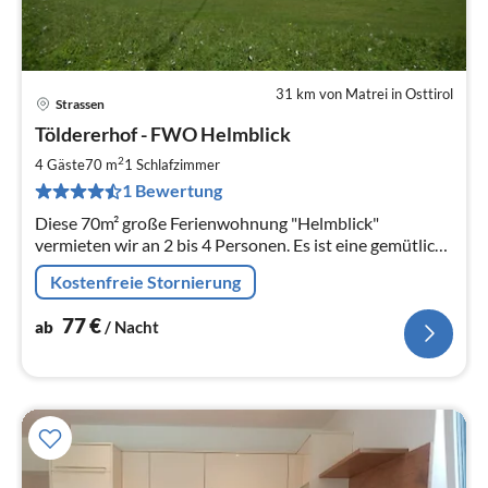
31 km von Matrei in Osttirol
Strassen
Pre
Töldererhof - FWO Helmblick
ab
7
2
4 Gäste
70 m
1
Schlafzimmer
pr
1 Bewertung
Na
Diese 70m² große Ferienwohnung "Helmblick"
vermieten wir an 2 bis 4 Personen. Es ist eine gemütliche
Wohnung mit schönem Ausblick auf die umliegenenden
Kostenfreie Stornierung
Berge.
77
€
ab
/ Nacht