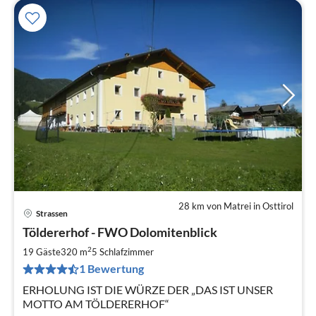
28 km von Matrei in Osttirol
Strassen
Pre
Töldererhof - FWO Dolomitenblick
ab
4
2
19 Gäste
320 m
5
Schlafzimmer
pr
1 Bewertung
Na
ERHOLUNG IST DIE WÜRZE DER „DAS IST UNSER
MOTTO AM TÖLDERERHOF“