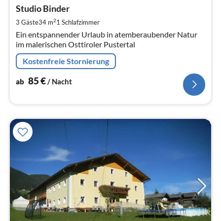
ab
8
Studio Binder
pr
2
3 Gäste
34 m
1
Schlafzimmer
Na
Ein entspannender Urlaub in atemberaubender Natur
im malerischen Osttiroler Pustertal
Kostenfreie Stornierung
85
€
ab
/ Nacht