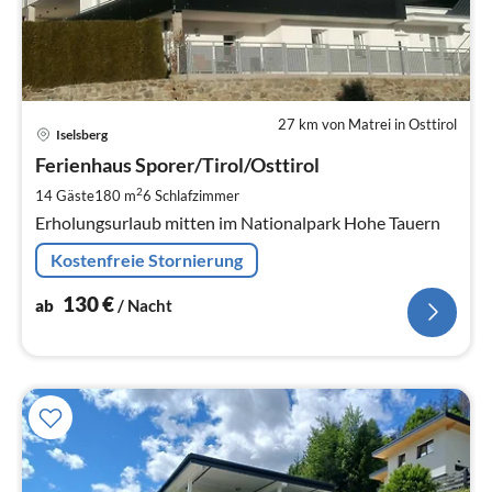
27 km von Matrei in Osttirol
Pre
Iselsberg
ab
1
Ferienhaus Sporer/Tirol/Osttirol
pr
2
14 Gäste
180 m
6
Schlafzimmer
Na
Erholungsurlaub mitten im Nationalpark Hohe Tauern
Kostenfreie Stornierung
130
€
ab
/ Nacht