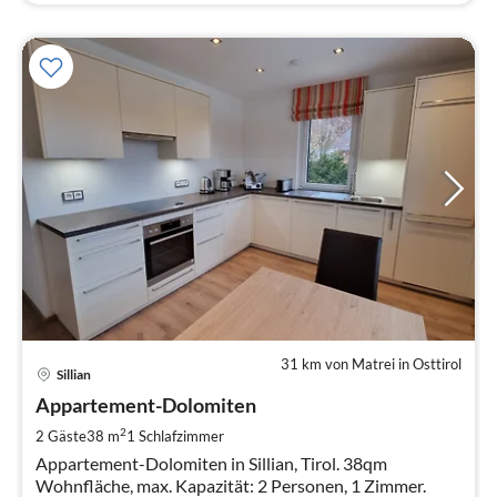
31 km von Matrei in Osttirol
Pre
Sillian
ab
1
Appartement-Dolomiten
pr
2
2 Gäste
38 m
1
Schlafzimmer
Na
Appartement-Dolomiten in Sillian, Tirol. 38qm
Wohnfläche, max. Kapazität: 2 Personen, 1 Zimmer.