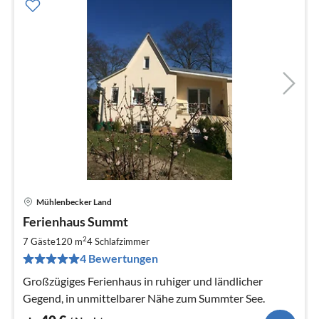
Mühlenbecker Land
Pre
Ferienhaus Summt
ab
4
2
7 Gäste
120 m
4
Schlafzimmer
pr
4 Bewertungen
Na
Großzügiges Ferienhaus in ruhiger und ländlicher
Gegend, in unmittelbarer Nähe zum Summter See.