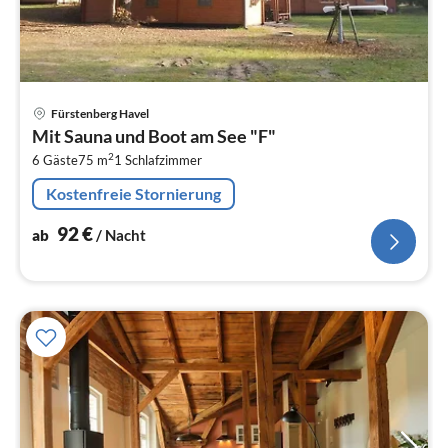
Pre
Fürstenberg Havel
ab
Mit Sauna und Boot am See "F"
9
2
6 Gäste
75 m
1
Schlafzimmer
pr
Na
Kostenfreie Stornierung
92
€
ab
/ Nacht