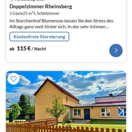
ab
Doppelzimmer Rheinsberg
1
2
3 Gäste
25 m
1
Schlafzimmer
pr
Im Storchenhof Blumenow lassen Sie den Stress des
Na
Alltags ganz weit hinter sich. In der sehr intimen
privaten Atmosphäre mitten in der Natur, dem grossen
Kostenfreie Stornierung
Park mit angrenzendem...
115
€
ab
/ Nacht