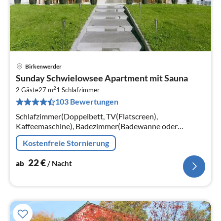
Birkenwerder
Pre
Sunday Schwielowsee Apartment mit Sauna
ab
2
2
2 Gäste
27 m
1
Schlafzimmer
103 Bewertungen
pr
Na
Schlafzimmer(Doppelbett, TV(Flatscreen),
Kaffeemaschine), Badezimmer(Badewanne oder
Dusche, Waschbecken, Toilette, Föhn, , )
Kostenfreie Stornierung
22
€
ab
/ Nacht