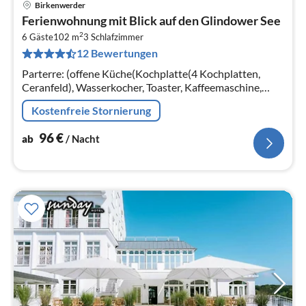
Birkenwerder
Pre
Ferienwohnung mit Blick auf den Glindower See
ab
2
9
6 Gäste
102 m
3
Schlafzimmer
12 Bewertungen
pr
Na
Parterre: (offene Küche(Kochplatte(4 Kochplatten,
Ceranfeld), Wasserkocher, Toaster, Kaffeemaschine,
Backofen, Spülmaschine, Kühl-/Gefrierkombination),
Kostenfreie Stornierung
Wohn/Esszimmer(TV(Satellit)
96
€
ab
/ Nacht