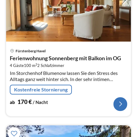
Pre
Fürstenberg Havel
ab
Ferienwohnung Sonnenberg mit Balkon im OG
1
2
4 Gäste
100 m
2
Schlafzimmer
pr
Im Storchenhof Blumenow lassen Sie den Stress des
Na
Alltags ganz weit hinter sich. In der sehr intimen
privaten Atmosphäre mitten in der Natur, dem grossen
Kostenfreie Stornierung
Park mit angrenzendem...
170
€
ab
/ Nacht