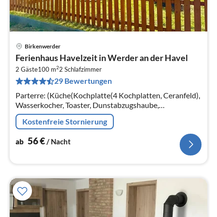
Birkenwerder
Pre
Ferienhaus Havelzeit in Werder an der Havel
ab
2
5
2 Gäste
100 m
2
Schlafzimmer
29 Bewertungen
pr
Na
Parterre: (Küche(Kochplatte(4 Kochplatten, Ceranfeld),
Wasserkocher, Toaster, Dunstabzugshaube,
Kaffeemaschine, Backofen, Mikrowelle, Spülmaschine,
Kostenfreie Stornierung
Kühlschrank, Tiefkühlschrank)
56
€
ab
/ Nacht