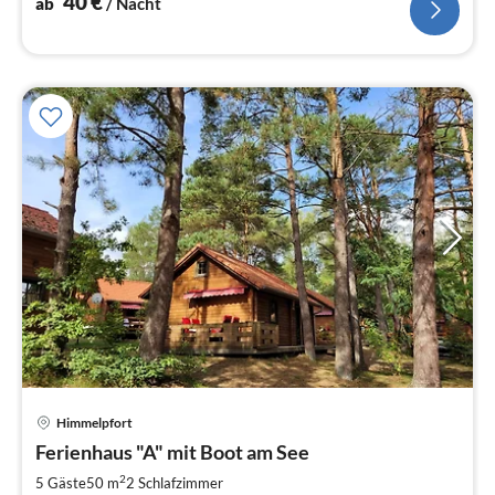
40
€
ab
/ Nacht
Pre
Himmelpfort
ab
1
Ferienhaus "A" mit Boot am See
pr
2
5 Gäste
50 m
2
Schlafzimmer