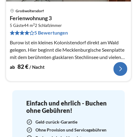
Großwoltersdorf
Pre
Ferienwohnung 3
ab
2
8
5 Gäste
44 m
2
Schlafzimmer
5 Bewertungen
pr
Na
Burow ist ein kleines Kolonistendorf direkt am Wald
gelegen. Hier beginnt die Mecklenburgische Seenplatte
mit dem berühmten glasklaren Stechlinsee und vielen
weiteren Badeseen,...
82
€
ab
/ Nacht
Einfach und ehrlich - Buchen
ohne Gebühren!
Geld-zurück-Garantie
Ohne Provision und Servicegebühren