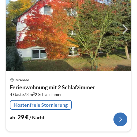
Pre
Gransee
ab
Ferienwohnung mit 2 Schlafzimmer
3
2
4 Gäste
73 m
2
Schlafzimmer
pr
Na
Kostenfreie Stornierung
29
€
ab
/ Nacht