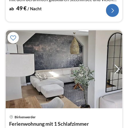
weiteren Badeseen,...
49
€
ab
/ Nacht
Pre
Birkenwerder
ab
Ferienwohnung mit 1 Schlafzimmer
1