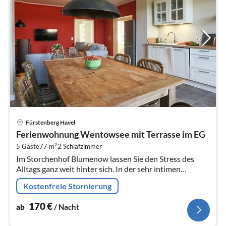
Pre
Fürstenberg Havel
ab
Ferienwohnung Wentowsee mit Terrasse im EG
1
2
5 Gäste
77 m
2
Schlafzimmer
pr
Im Storchenhof Blumenow lassen Sie den Stress des
Na
Alltags ganz weit hinter sich. In der sehr intimen
privaten Atmosphäre mitten in der Natur, dem grossen
Kostenfreie Stornierung
Park mit angrenzendem...
170
€
ab
/ Nacht