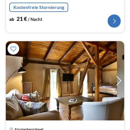
Badezimmer(Badewanne oder Dusche, Waschbecken,
Kostenfreie Stornierung
Toilette, Föhn, , )
21
€
ab
/ Nacht
Pre
Fürstenberg Havel