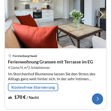
Pre
Fürstenberg Havel
ab
Ferienwohnung Gransee mit Terrasse im EG
1
2
4 Gäste
76 m
2
Schlafzimmer
pr
Im Storchenhof Blumenow lassen Sie den Stress des
Na
Alltags ganz weit hinter sich. In der sehr intimen
privaten Atmosphäre mitten in der Natur, dem grossen
Kostenfreie Stornierung
Park mit angrenzendem...
170
€
ab
/ Nacht