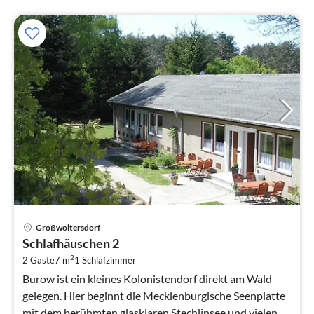
Pre
Großwoltersdorf
ab
Schlafhäuschen 2
4
2
2 Gäste
7 m
1
Schlafzimmer
pr
Na
Burow ist ein kleines Kolonistendorf direkt am Wald
gelegen. Hier beginnt die Mecklenburgische Seenplatte
mit dem berühmten glasklaren Stechlinsee und vielen