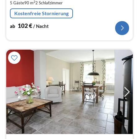
2
5 Gäste
90 m
2
Schlafzimmer
pr
Na
Kostenfreie Stornierung
102
€
ab
/ Nacht