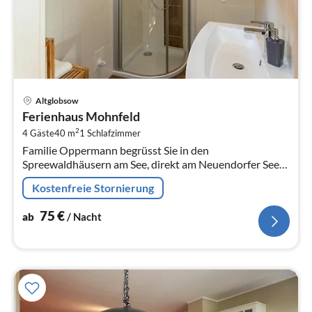
Pre
Altglobsow
ab
Ferienhaus Mohnfeld
7
2
4 Gäste
40 m
1
Schlafzimmer
pr
Familie Oppermann begrüsst Sie in den
Na
Spreewaldhäusern am See, direkt am Neuendorfer See
in Alt-Schadow im Unterspreewald.
Kostenfreie Stornierung
75
€
ab
/ Nacht