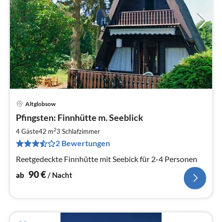
Altglobsow
Pre
Pfingsten: Finnhütte m. Seeblick
ab
9
2
4 Gäste
42 m
3
Schlafzimmer
pr
2 Bewertungen
Na
Reetgedeckte Finnhütte mit Seebick für 2-4 Personen
90
€
ab
/ Nacht