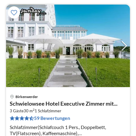
Birkenwerder
Pre
Schwielowsee Hotel Executive Zimmer mit...
ab
2
2
3 Gäste
30 m
1
Schlafzimmer
59 Bewertungen
pr
Na
Schlafzimmer(Schlafcouch 1 Pers., Doppelbett,
TV(Flatscreen), Kaffeemaschine),