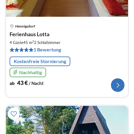
Hennigsdorf
Pre
Ferienhaus Lotta
ab
4
2
4 Gäste
45 m
2
Schlafzimmer
pr
1 Bewertung
Na
Kostenfreie Stornierung
Nachhaltig
43
€
ab
/ Nacht