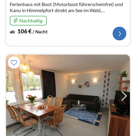
Na
Ferienhaus mit Boot (Motorboot führerscheinfrei) und
Kanu in Himmelpfort direkt am See im Wald,
Erholungsurlaub in der Mecklenburger Seenplatte auch
Nachhaltig
mit Hund
106
€
ab
/ Nacht