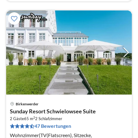
Birkenwerder
Pre
Sunday Resort Schwielowsee Suite
ab
2
3
2 Gäste
65 m
2
Schlafzimmer
47 Bewertungen
pr
Na
Wohnzimmer(TV(Flatscreen), Sitzecke,