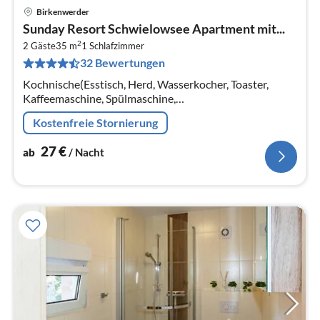
Birkenwerder
Pre
Sunday Resort Schwielowsee Apartment mit...
ab
2
2
2 Gäste
35 m
1
Schlafzimmer
32 Bewertungen
pr
Na
Kochnische(Esstisch, Herd, Wasserkocher, Toaster,
Kaffeemaschine, Spülmaschine,
Kühl-/Gefrierkombination, , ),
Kostenfreie Stornierung
Schlafzimmer(Doppelbett, TV(Flatscreen))
27
€
ab
/ Nacht