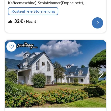
Kaffeemaschine), Schlafzimmer(Doppelbett),
Schlafzimmer(Doppelbett), Badezimmer(Badewanne
Kostenfreie Stornierung
oder Dusche, Waschbecken, Toilette, Föhn, , )
32
€
ab
/ Nacht