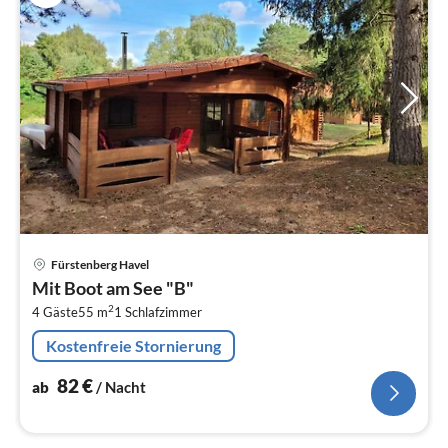
Pre
Fürstenberg Havel
ab
Mit Boot am See "B"
8
2
4 Gäste
55 m
1
Schlafzimmer
pr
Na
Kostenfreie Stornierung
82
€
ab
/ Nacht