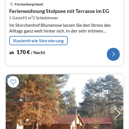
Pre
Fürstenberg Havel
ab
Ferienwohnung Stolpsee mit Terrasse im EG
1
2
5 Gäste
93 m
2
Schlafzimmer
pr
Im Storchenhof Blumenow lassen Sie den Stress des
Na
Alltags ganz weit hinter sich. In der sehr intimen
privaten Atmosphäre mitten in der Natur, dem grossen
Kostenfreie Stornierung
Park mit angrenzendem...
170
€
ab
/ Nacht