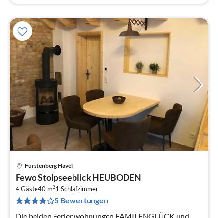
Fürstenberg Havel
Pre
Fewo Stolpseeblick HEUBODEN
ab
2
1
4 Gäste
40 m
1
Schlafzimmer
5 Bewertungen
pr
Na
Die beiden Ferienwohnungen FAMILENGLÜCK und