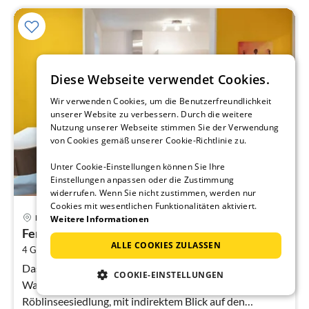
Diese Webseite verwendet Cookies.
Wir verwenden Cookies, um die Benutzerfreundlichkeit
unserer Website zu verbessern. Durch die weitere
Nutzung unserer Webseite stimmen Sie der Verwendung
von Cookies gemäß unserer Cookie-Richtlinie zu.
Unter Cookie-Einstellungen können Sie Ihre
Einstellungen anpassen oder die Zustimmung
widerrufen. Wenn Sie nicht zustimmen, werden nur
Cookies mit wesentlichen Funktionalitäten aktiviert.
Pre
Fürstenberg Havel
Weitere Informationen
ab
Ferienwohnung Waldluft
1
ALLE COOKIES ZULASSEN
2
4 Gäste
56 m
1
Schlafzimmer
pr
Na
Das wunderschöne Ferienhaus liegt in ruhiger
COOKIE-EINSTELLUNGEN
Waldrandlage von Fürstenberg/Havel in der
Röblinseesiedlung, mit indirektem Blick auf den