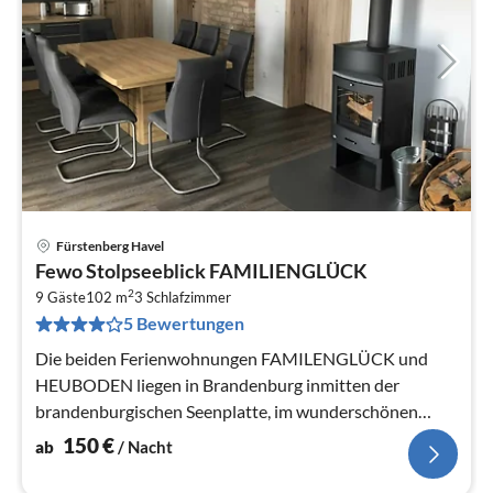
Fürstenberg Havel
Pre
Fewo Stolpseeblick FAMILIENGLÜCK
ab
2
1
9 Gäste
102 m
3
Schlafzimmer
5 Bewertungen
pr
Na
Die beiden Ferienwohnungen FAMILENGLÜCK und
HEUBODEN liegen in Brandenburg inmitten der
brandenburgischen Seenplatte, im wunderschönen
Weihnachtsort Himmelpfort.
150
€
ab
/ Nacht