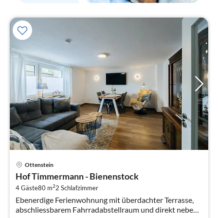
Pre
Ottenstein
ab
Hof Timmermann - Bienenstock
1
2
4 Gäste
80 m
2
Schlafzimmer
pr
Ebenerdige Ferienwohnung mit überdachter Terrasse,
Na
abschliessbarem Fahrradabstellraum und direkt neben