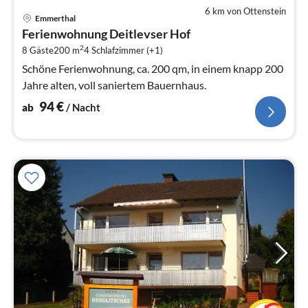
6 km von Ottenstein
Pre
Emmerthal
ab
Ferienwohnung Deitlevser Hof
9
2
8 Gäste
200 m
4
Schlafzimmer (+1)
pr
Na
Schöne Ferienwohnung, ca. 200 qm, in einem knapp 200
Jahre alten, voll saniertem Bauernhaus.
94
€
ab
/ Nacht