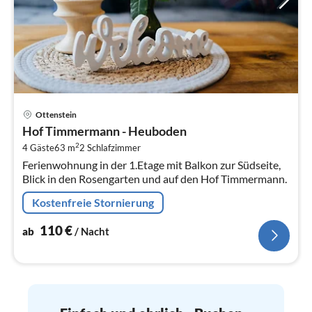
Pre
Ottenstein
ab
Hof Timmermann - Heuboden
1
2
4 Gäste
63 m
2
Schlafzimmer
pr
Ferienwohnung in der 1.Etage mit Balkon zur Südseite,
Na
Blick in den Rosengarten und auf den Hof Timmermann.
Kostenfreie Stornierung
110
€
ab
/ Nacht