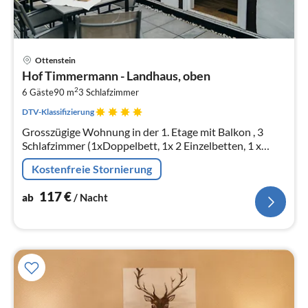
Pre
Ottenstein
ab
Hof Timmermann - Landhaus, oben
1
2
6 Gäste
90 m
3
Schlafzimmer
pr
Na
DTV-Klassifizierung
Grosszügige Wohnung in der 1. Etage mit Balkon , 3
Schlafzimmer (1xDoppelbett, 1x 2 Einzelbetten, 1 x
Boxspringbett
Kostenfreie Stornierung
117
€
ab
/ Nacht