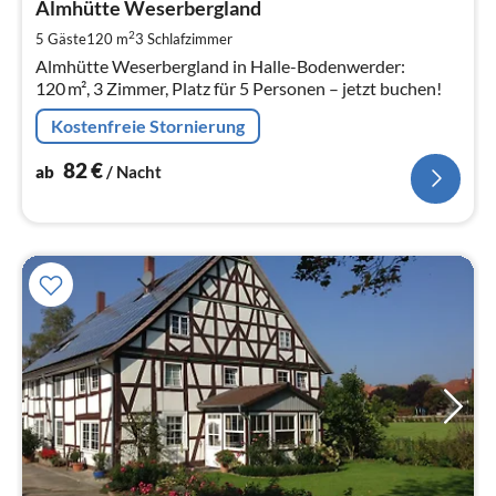
8
Almhütte Weserbergland
pr
2
5 Gäste
120 m
3
Schlafzimmer
Na
Almhütte Weserbergland in Halle-Bodenwerder:
120 m², 3 Zimmer, Platz für 5 Personen – jetzt buchen!
Kostenfreie Stornierung
82
€
ab
/ Nacht