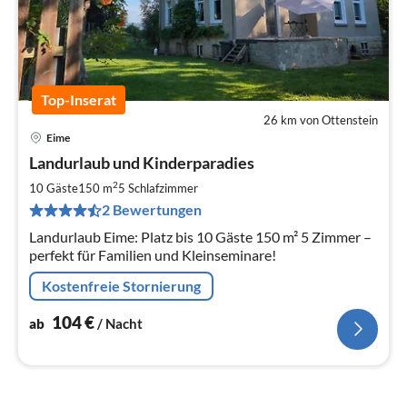
Top-Inserat
26 km von Ottenstein
Eime
Pre
Landurlaub und Kinderparadies
ab
1
2
10 Gäste
150 m
5
Schlafzimmer
pr
2 Bewertungen
Na
Landurlaub Eime: Platz bis 10 Gäste 150 m² 5 Zimmer –
perfekt für Familien und Kleinseminare!
Kostenfreie Stornierung
104
€
ab
/ Nacht