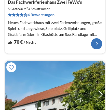
Das Fachwerkferienhaus Zwei FeWo's
ab
7
2
5 Gäste
60 m
3
Schlafzimmer
pr
4 Bewertungen
Na
Neues Fachwerkhaus mit zwei Ferienwohnungen, große
Spiel- und Liegewiese, Spielplatz, Grillplatz und
Gratisfahrrädern in Glashütte am See. Randlage mit
Blick in Wälder und Wiesen.
70
€
ab
/ Nacht