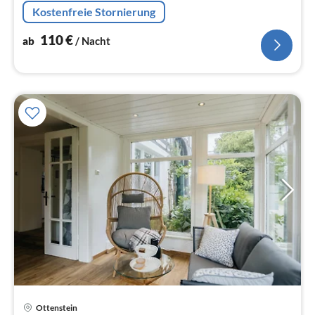
Hof Timmermann gelegen.
Kostenfreie Stornierung
110
€
ab
/ Nacht
Pre
Ottenstein