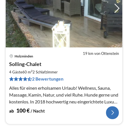
19 km von Ottenstein
Holzminden
Pre
Solling-Chalet
ab
1
2
4 Gäste
60 m
2
Schlafzimmer
pr
2 Bewertungen
Na
Alles für einen erholsamen Urlaub! Wellness, Sauna,
Massage, Kamin, Natur, und viel Ruhe. Hunde gerne und
kostenlos. In 2018 hochwertig neu eingerichtete Luxus-
Ferienwohnung.
100
€
ab
/ Nacht