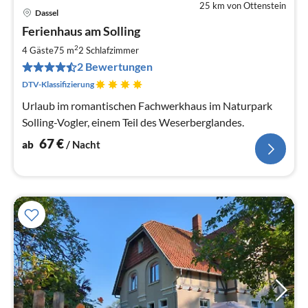
25 km von Ottenstein
Dassel
Pre
Ferienhaus am Solling
ab
6
2
4 Gäste
75 m
2
Schlafzimmer
pr
2 Bewertungen
Na
DTV-Klassifizierung
Urlaub im romantischen Fachwerkhaus im Naturpark
Solling-Vogler, einem Teil des Weserberglandes.
67
€
ab
/ Nacht