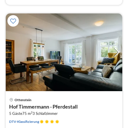
Pre
Ottenstein
ab
Hof Timmermann - Pferdestall
1
2
5 Gäste
75 m
3
Schlafzimmer
pr
Na
DTV-Klassifizierung