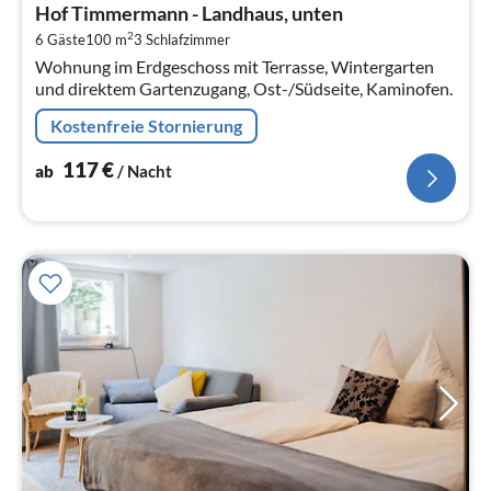
ab
Hof Timmermann - Landhaus, unten
1
2
6 Gäste
100 m
3
Schlafzimmer
pr
Wohnung im Erdgeschoss mit Terrasse, Wintergarten
Na
und direktem Gartenzugang, Ost-/Südseite, Kaminofen.
Kostenfreie Stornierung
117
€
ab
/ Nacht