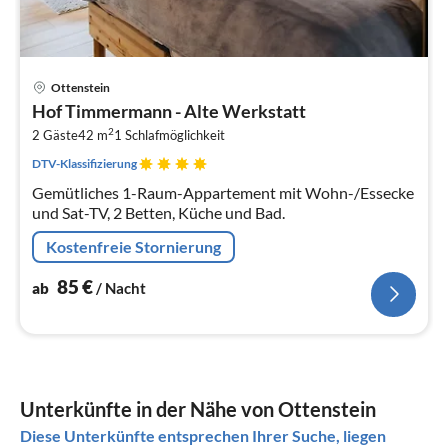
Pre
Ottenstein
ab
Hof Timmermann - Alte Werkstatt
8
2
2 Gäste
42 m
1
Schlafmöglichkeit
pr
Na
DTV-Klassifizierung
Gemütliches 1-Raum-Appartement mit Wohn-/Essecke
und Sat-TV, 2 Betten, Küche und Bad.
Kostenfreie Stornierung
85
€
ab
/ Nacht
Unterkünfte in der Nähe von Ottenstein
Diese Unterkünfte entsprechen Ihrer Suche, liegen