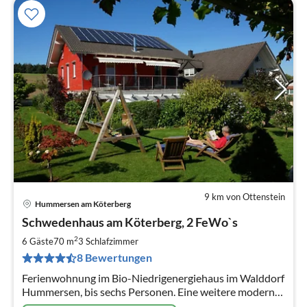
9 km von Ottenstein
Hummersen am Köterberg
Pre
Schwedenhaus am Köterberg, 2 FeWo`s
ab
6
2
6 Gäste
70 m
3
Schlafzimmer
pr
8 Bewertungen
Na
Ferienwohnung im Bio-Niedrigenergiehaus im Walddorf
Hummersen, bis sechs Personen. Eine weitere moderne
FeWo für bis zu drei Personen und barrierefrei mit