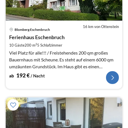
16 km von Ottenstein
Pre
Blomberg Eschenbruch
ab
1
Ferienhaus Eschenbruch
pr
2
10 Gäste
200 m
5
Schlafzimmer
Na
Viel Platz für alle!!! / Freistehendes 200 qm großes
Bauernhaus mit Scheune. Es steht auf einem 6000 qm
umzäunten Grundstück. Im Haus gibt es einen
kostenlosen WLAN-Anschluss
192
€
ab
/ Nacht