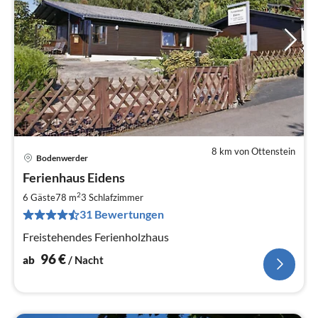
8 km von Ottenstein
Bodenwerder
Pre
Ferienhaus Eidens
ab
9
2
6 Gäste
78 m
3
Schlafzimmer
pr
31 Bewertungen
Na
Freistehendes Ferienholzhaus
96
€
ab
/ Nacht