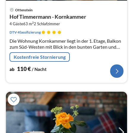
Pre
Ottenstein
ab
Hof Timmermann - Kornkammer
1
2
4 Gäste
63 m
2
Schlafzimmer
pr
Na
DTV-Klassifizierung
Die Wohnung Kornkammer liegt in der 1. Etage, Balkon
zum Süd-Westen mit Blick in den bunten Garten und
auf die Pferdewiese
Kostenfreie Stornierung
110
€
ab
/ Nacht