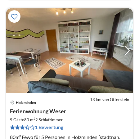
13 km von Ottenstein
Holzminden
Pre
Ferienwohnung Weser
ab
8
2
5 Gäste
80 m
2
Schlafzimmer
pr
1 Bewertung
Na
80m² Fewo für 5 Personen in Holzminden (stadtnah,