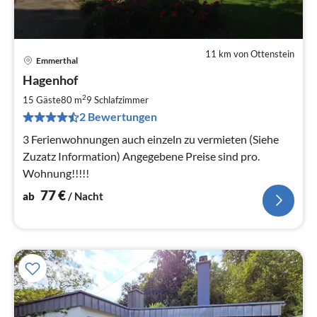
11 km von Ottenstein
Emmerthal
Pre
Hagenhof
ab
7
2
15 Gäste
80 m
9
Schlafzimmer
pr
2 Bewertungen
Na
3 Ferienwohnungen auch einzeln zu vermieten (Siehe
Zuzatz Information) Angegebene Preise sind pro.
Wohnung!!!!!
77
€
ab
/ Nacht