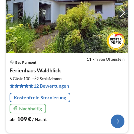
11 km von Ottenstein
Bad Pyrmont
Pre
Ferienhaus Waldblick
ab
1
2
6 Gäste
130 m
2
Schlafzimmer
pr
12 Bewertungen
Na
Kostenfreie Stornierung
Nachhaltig
109
€
ab
/ Nacht