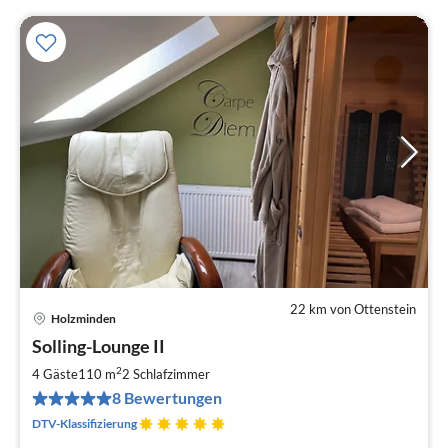
22 km von Ottenstein
Holzminden
Pre
Solling-Lounge II
ab
1
2
4 Gäste
110 m
2
Schlafzimmer
pr
8 Bewertungen
Na
DTV-Klassifizierung