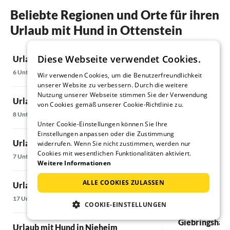
Beliebte Regionen und Orte für ihren
Urlaub mit Hund in Ottenstein
Diese Webseite verwendet Cookies.
Urlaub mit Hund in Bad Pyrmont
Urlaub mit Hu
Schwalenber
6 Unterkünfte
Wir verwenden Cookies, um die Benutzerfreundlichkeit
15 Unterkünfte
unserer Website zu verbessern. Durch die weitere
Nutzung unserer Webseite stimmen Sie der Verwendung
Urlaub mit Hund in Bodenwerder
von Cookies gemäß unserer Cookie-Richtlinie zu.
Urlaub mit Hu
8 Unterkünfte
Unter Cookie-Einstellungen können Sie Ihre
Oldendorf
Einstellungen anpassen oder die Zustimmung
6 Unterkünfte
Urlaub mit Hund in Brakel
widerrufen. Wenn Sie nicht zustimmen, werden nur
Cookies mit wesentlichen Funktionalitäten aktiviert.
7 Unterkünfte
Weitere Informationen
Urlaub mit H
30 Unterkünfte
ALLE COOKIES ZULASSEN
Urlaub mit Hund im Extertal
17 Unterkünfte
COOKIE-EINSTELLUNGEN
Urlaub mit Hu
Giebringshau
Urlaub mit Hund in Nieheim