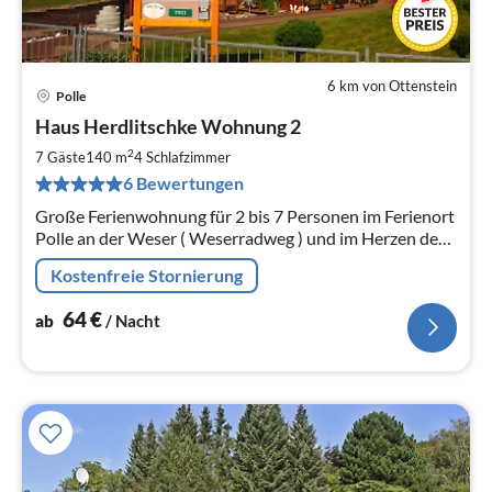
6 km von Ottenstein
Polle
Pre
Haus Herdlitschke Wohnung 2
ab
6
2
7 Gäste
140 m
4
Schlafzimmer
pr
6 Bewertungen
Na
Große Ferienwohnung für 2 bis 7 Personen im Ferienort
Polle an der Weser ( Weserradweg ) und im Herzen des
Weserberglandes mit kostenlosem WLAN
Kostenfreie Stornierung
64
€
ab
/ Nacht