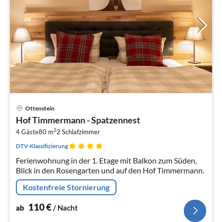
Pre
Ottenstein
ab
Hof Timmermann - Spatzennest
1
2
4 Gäste
80 m
2
Schlafzimmer
pr
Na
DTV-Klassifizierung
Ferienwohnung in der 1. Etage mit Balkon zum Süden,
Blick in den Rosengarten und auf den Hof Timmermann.
Kostenfreie Stornierung
110
€
ab
/ Nacht