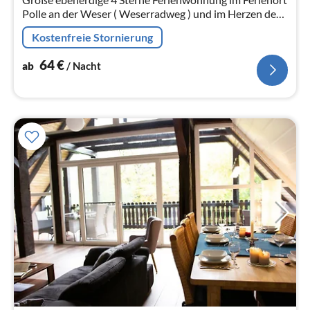
Polle an der Weser ( Weserradweg ) und im Herzen des
Weserberglandes mit kostenlosem WLAN ab 2018
Kostenfreie Stornierung
haben wir eine 2 . Wohn.
64
€
ab
/ Nacht