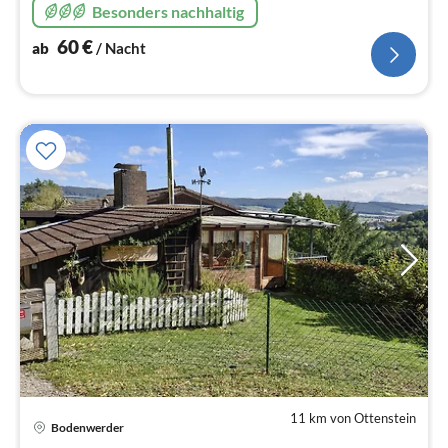
Besonders nachhaltig
Garten und Grillplatz.
60
€
ab
/ Nacht
11 km von Ottenstein
Pre
Bodenwerder
ab