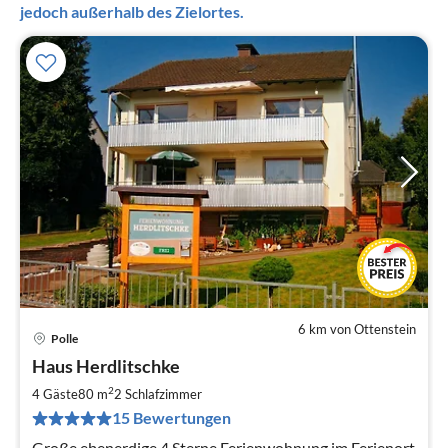
jedoch außerhalb des Zielortes.
6 km von Ottenstein
Polle
Pre
Haus Herdlitschke
ab
6
2
4 Gäste
80 m
2
Schlafzimmer
pr
15 Bewertungen
Na
Große ebenerdige 4 Sterne Ferienwohnung im Ferienort