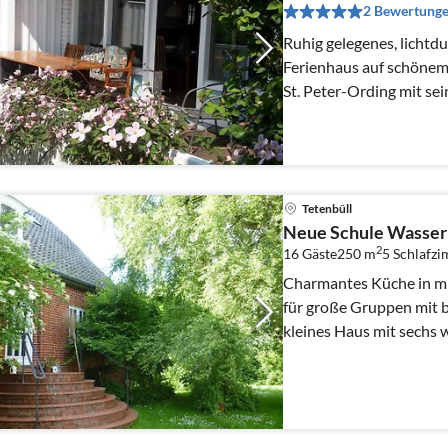
2 Bewertung
Ruhig gelegenes, lichtd
Ferienhaus auf schönem 
St. Peter-Ording mit se
der Nordsee entfernt.
Tetenbüll
Neue Schule Wasser
2
16 Gäste
250 m
5
Schlafz
Charmantes Küche in mi
für große Gruppen mit bi
kleines Haus mit sechs w