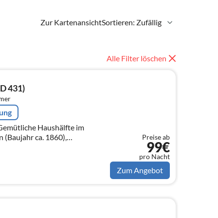
Zur Kartenansicht
Sortieren: Zufällig
Alle Filter löschen
ID 431)
mmer
rung
 (Baujahr ca. 1860),
Preise ab
99€
, mit ca. 160 m² auf 2 Ebenen
pro Nacht
Zum Angebot