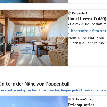
Poppenbüll
Haus Husen (ID 430)
2
7 Gäste
220 m
4
Schlafzi
Kostenfreie Stornie
Idylle. Ruhe. Natur pur. Gemütliches Ferienhaus Haus
Husen (Baujahr ca. 1860)
ca. 220 m² auf 2 Ebenen
nfte in der Nähe von Poppenbüll
erkünfte entsprechen Ihrer Suche, liegen jedoch außerhalb des
St. Peter-Ording
Deichquartier