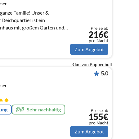
mmer
 ganze Familie! Unser &
 Deichquartier ist ein
ienhaus mit großem Garten und
Preise ab
216€
nendeich.
pro Nacht
Zum Angebot
3 km von Poppenbüll
5.0
mmer
rung
Sehr nachhaltig
Preise ab
155€
pro Nacht
Zum Angebot