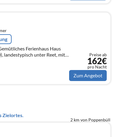
mmer
rung
, landestypisch unter Reet, mit
Preise ab
162€
 (EG, OG)
pro Nacht
Zum Angebot
 Zielortes.
2 km von Poppenbüll