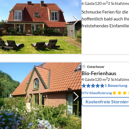
2
6 Gäste
120 m
3
Schlafzi
Schmucke Ferien für die
hoffentlich bald auch Ihr
freistehendes Einfamil
Weitblick direkt am Bin
Osterhever
Bio-Ferienhaus
2
4 Gäste
120 m
2
Schlafzi
1 Bewertung
DTV-Klassifizierung
Kostenfreie Stornie