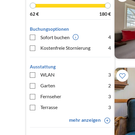
62
€
180
€
Buchungsoptionen
4
Sofort buchen
Kostenfreie Stornierung
4
Ausstattung
WLAN
3
Garten
2
Fernseher
3
Terrasse
3
mehr anzeigen