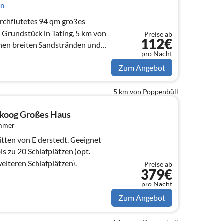
en
urchflutetes 94 qm großes
Grundstück in Tating, 5 km von
Preise ab
112€
inen breiten Sandstränden und
pro Nacht
Zum Angebot
5 km von Poppenbüll
koog Großes Haus
immer
tten von Eiderstedt. Geeignet
s zu 20 Schlafplätzen (opt.
eiteren Schlafplätzen).
Preise ab
379€
pro Nacht
Zum Angebot