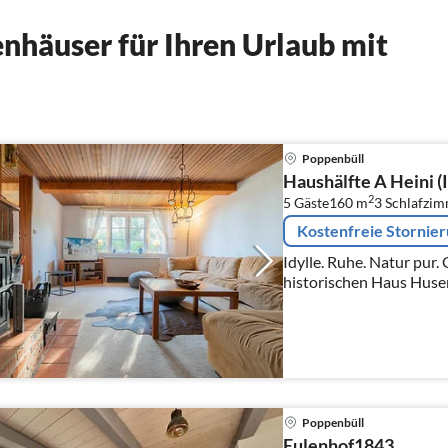
nhäuser für Ihren Urlaub mit
Poppenbüll
Haushälfte A Heini (
2
5 Gäste
160 m
3
Schlafzi
Kostenfreie Stornie
Idylle. Ruhe. Natur pur. Gemütliche Haushälfte im
historischen Haus Husen
landestypisch unter Reet
(EG, OG)
Poppenbüll
Eulenhof1843