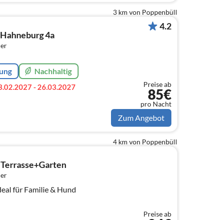
3 km von Poppenbüll
4.2
 Hahneburg 4a
er
rung
Nachhaltig
Preise ab
3.02.2027 - 26.03.2027
85€
pro Nacht
Zum Angebot
4 km von Poppenbüll
 Terrasse+Garten
er
deal für Familie & Hund
Preise ab