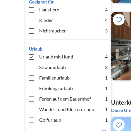
Geeignet für
Haustiere
4
Kinder
4
Nichtraucher
3
Urlaub
Urlaub mit Hund
4
Strandurlaub
3
Familienurlaub
1
Erholungsurlaub
1
Ferien auf dem Bauernhof
1
Unterkü
Wander- und Kletterurlaub
1
Diese Unt
Golfurlaub
1