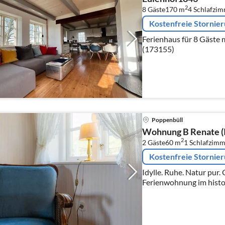
2
8 Gäste
170 m
4
Schlafzi
Kostenfreie Stornie
Ferienhaus für 8 Gäste 
(173155)
Poppenbüll
Wohnung B Renate (
2
2 Gäste
60 m
1
Schlafzimm
Kostenfreie Stornie
Idylle. Ruhe. Natur pur. Gemütliche 2-Zimmer-
Ferienwohnung im histo
1863) unter Reet mit ca.
2 Personen.