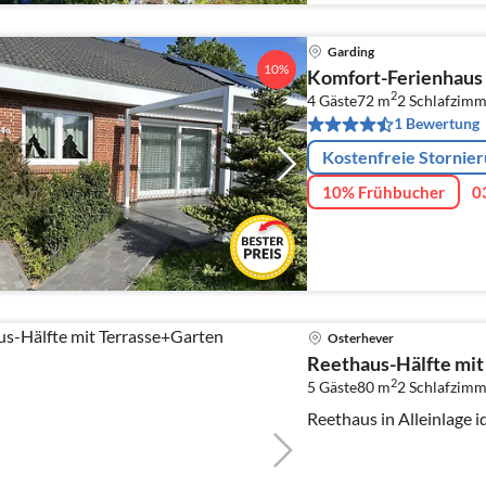
Garding
10%
Komfort-Ferienhaus
2
4 Gäste
72 m
2
Schlafzimm
1 Bewertung
Kostenfreie Stornie
10% Frühbucher
0
Osterhever
Reethaus-Hälfte mit
2
5 Gäste
80 m
2
Schlafzimm
Reethaus in Alleinlage i