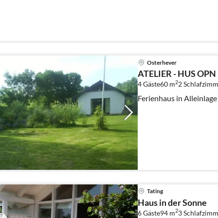
Osterhever
ATELIER - HUS OPN
2
4 Gäste
60 m
2
Schlafzimm
Ferienhaus in Alleinlage
Tating
Haus in der Sonne
2
6 Gäste
94 m
3
Schlafzimm