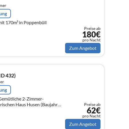
mmer
rung
mit 170m² in Poppenbüll
Preise ab
180€
pro Nacht
Zum Angebot
ID 432)
er
rung
rischen Haus Husen (Baujahr
Preise ab
62€
 60 m² auf 1 Ebene (EG) für bis zu
pro Nacht
Zum Angebot