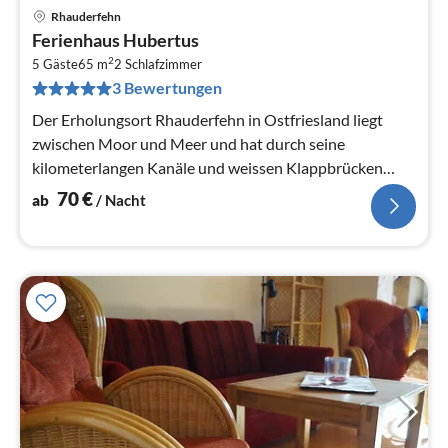
Rhauderfehn
Pre
Ferienhaus Hubertus
ab
2
7
5 Gäste
65 m
2
Schlafzimmer
3 Bewertungen
pr
Na
Der Erholungsort Rhauderfehn in Ostfriesland liegt
zwischen Moor und Meer und hat durch seine
kilometerlangen Kanäle und weissen Klappbrücken
seinen Fehn-Charakter erhalten.
70
€
ab
/ Nacht