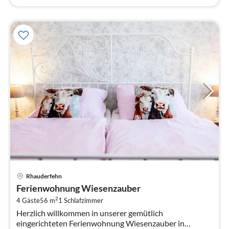
Pre
Rhauderfehn
ab
Ferienwohnung Wiesenzauber
6
2
4 Gäste
56 m
1
Schlafzimmer
pr
Herzlich willkommen in unserer gemütlich
Na
eingerichteten Ferienwohnung Wiesenzauber in