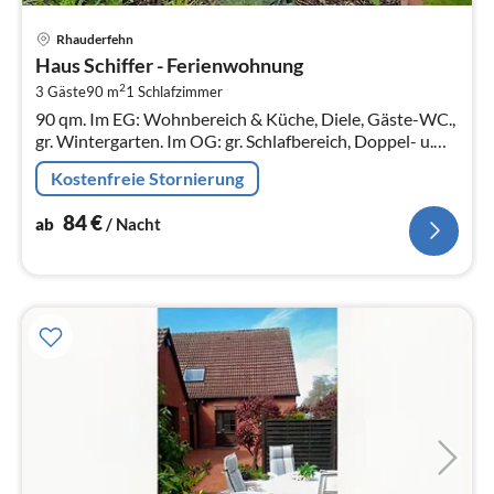
Pre
Rhauderfehn
ab
Haus Schiffer - Ferienwohnung
8
2
3 Gäste
90 m
1
Schlafzimmer
pr
90 qm. Im EG: Wohnbereich & Küche, Diele, Gäste-WC.,
Na
gr. Wintergarten. Im OG: gr. Schlafbereich, Doppel- u.
Beistellbett, Du/WC.
Kostenfreie Stornierung
84
€
ab
/ Nacht