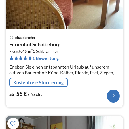
Rhauderfehn
Pre
Ferienhof Schatteburg
ab
2
5
7 Gäste
45 m
1
Schlafzimmer
1 Bewertung
pr
Na
Erleben Sie einen entspannten Urlaub auf unserem
aktiven Bauernhof: Kühe, Kälber, Pferde, Esel, Ziegen,
kleine Schweine, Hühner, Katzen und Hund freuen sich
Kostenfreie Stornierung
auf Ihren Besuch.
55
€
ab
/ Nacht