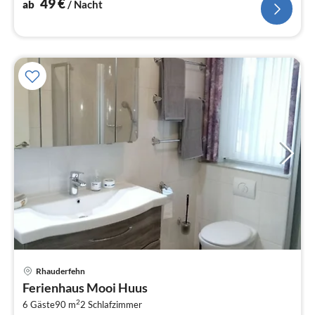
49
€
ab
/ Nacht
Pre
Rhauderfehn
ab
Ferienhaus Mooi Huus
6
2
6 Gäste
90 m
2
Schlafzimmer
pr