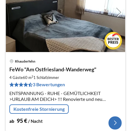
Rhauderfehn
Pre
FeWo "Am Ostfriesland-Wanderweg"
ab
9
2
4 Gäste
60 m
1
Schlafzimmer
pr
3 Bewertungen
Na
ENTSPANNUNG - RUHE - GEMÜTLICHKEIT
>URLAUB AM DEICH> !!! Renovierte und neu
eingerichtete Ferienwohnung in der Urlaubsregion
Kostenfreie Stornierung
südliches Ostfriesland !!!
95
€
ab
/ Nacht