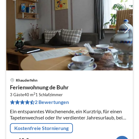
Rhauderfehn
Pre
Ferienwohnung de Buhr
ab
2
4
3 Gäste
40 m
1
Schlafzimmer
2 Bewertungen
pr
Na
Ein entspanntes Wochenende, ein Kurztrip, für einen
Tapetenwechsel oder Ihr verdienter Jahresurlaub, bei
uns im Erholungsgebiet Rhauderfehn in
Kostenfreie Stornierung
Ostfriesland steht Ihnen nichts im...