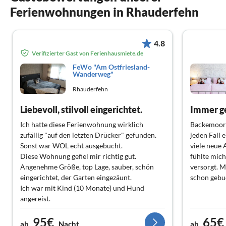
Ferienwohnungen in Rhauderfehn
4.8
Verifizierter Gast von Ferienhausmiete.de
FeWo "Am Ostfriesland-
Wanderweg"
Rhauderfehn
Liebevoll, stilvoll eingerichtet.
Immer g
Ich hatte diese Ferienwohnung wirklich
Backemoor 
zufällig "auf den letzten Drücker" gefunden.
jeden Fall 
Sonst war WOL echt ausgebucht.
viele neue
Diese Wohnung gefiel mir richtig gut.
fühlte mic
Angenehme Größe, top Lage, sauber, schön
versorgt. M
eingerichtet, der Garten eingezäunt.
schon gebu
Ich war mit Kind (10 Monate) und Hund
angereist.
Wünsche wurden uns vom Vermieter erfüllt.
95€
65€
Das einzige Manko: kein Steckdosenschutz.
ab
Nacht
ab