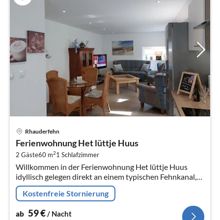
Pre
Rhauderfehn
ab
Ferienwohnung Het lüttje Huus
5
2
2 Gäste
60 m
1
Schlafzimmer
pr
Willkommen in der Ferienwohnung Het lüttje Huus 
Na
idyllisch gelegen direkt an einem typischen Fehnkanal,
dem Rajen-Kanal.
Kostenfreie Stornierung
59
€
ab
/ Nacht