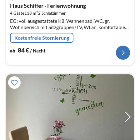
ab
Haus Schiffer - Ferienwohnung
8
2
4 Gäste
118 m
2
Schlafzimmer
pr
EG: voll ausgestattete Kü, Wannenbad, WC, gr.
Na
Wohnbereich mit Sitzgruppen/TV, WLan, komfortable
Einrichtgung OG:DZ, EZ, Ruhezi., 2.
Kostenfreie Stornierung
84
€
ab
/ Nacht