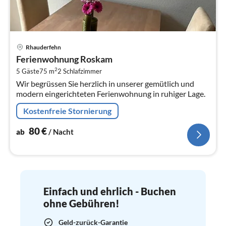
Pre
Rhauderfehn
ab
Ferienwohnung Roskam
8
2
5 Gäste
75 m
2
Schlafzimmer
pr
Wir begrüssen Sie herzlich in unserer gemütlich und
Na
modern eingerichteten Ferienwohnung in ruhiger Lage.
Kostenfreie Stornierung
80
€
ab
/ Nacht
Einfach und ehrlich - Buchen
ohne Gebühren!
Geld-zurück-Garantie