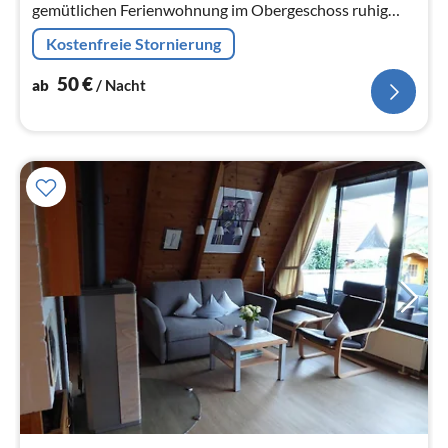
gemütlichen Ferienwohnung im Obergeschoss ruhig
gelegen und dennoch nur wenige Minuten vom
Kostenfreie Stornierung
Zentrum entfernt.
50
€
ab
/ Nacht