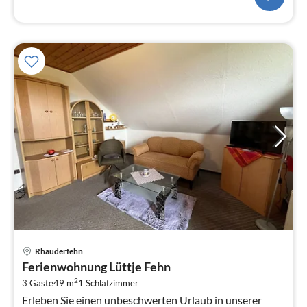
Pre
Rhauderfehn
ab
Ferienwohnung Lüttje Fehn
5
2
3 Gäste
49 m
1
Schlafzimmer
pr
Erleben Sie einen unbeschwerten Urlaub in unserer
Na