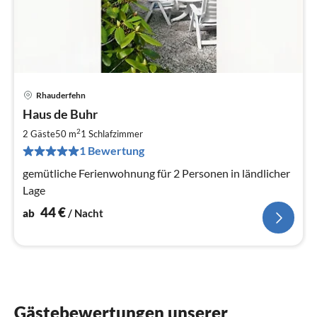
Rhauderfehn
Pre
Haus de Buhr
ab
4
2
2 Gäste
50 m
1
Schlafzimmer
pr
1 Bewertung
Na
gemütliche Ferienwohnung für 2 Personen in ländlicher
Lage
44
€
ab
/ Nacht
Gästebewertungen unserer