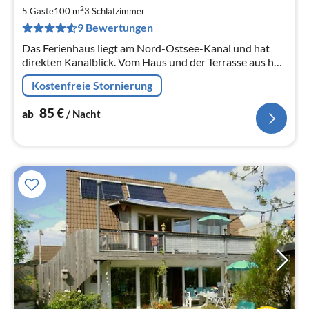
ab
2
8
5 Gäste
100 m
3
Schlafzimmer
9 Bewertungen
pr
Na
Das Ferienhaus liegt am Nord-Ostsee-Kanal und hat
direkten Kanalblick. Vom Haus und der Terrasse aus hat
man auch einen Blick auf die alte Eider, die unterhalb des
Kostenfreie Stornierung
Grundstücks in...
85
€
ab
/ Nacht