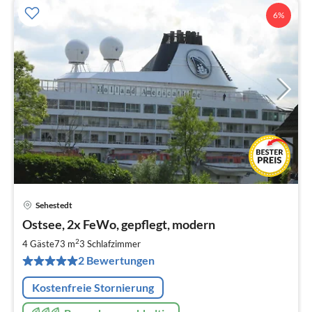
6%
Sehestedt
Pre
Ostsee, 2x FeWo, gepflegt, modern
ab
6
2
4 Gäste
73 m
3
Schlafzimmer
pr
2 Bewertungen
Na
Kostenfreie Stornierung