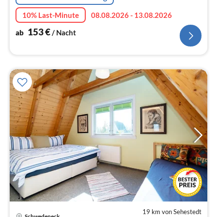
10% Last-Minute
08.08.2026 - 13.08.2026
153
€
ab
/ Nacht
19 km von Sehestedt
Pre
Schwedeneck