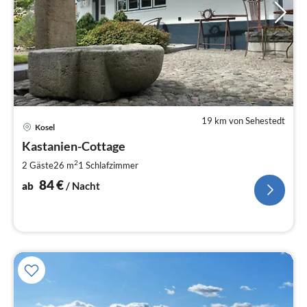
19 km von Sehestedt
Pre
Kosel
ab
8
Kastanien-Cottage
pr
2
2 Gäste
26 m
1
Schlafzimmer
Na
84
€
ab
/ Nacht