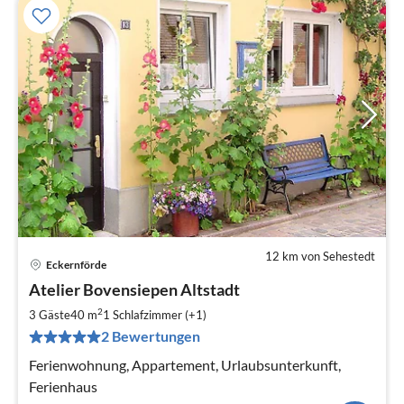
12 km von Sehestedt
Eckernförde
Pre
Atelier Bovensiepen Altstadt
ab
9
2
3 Gäste
40 m
1
Schlafzimmer (+1)
pr
2 Bewertungen
Na
Ferienwohnung, Appartement, Urlaubsunterkunft,
Ferienhaus