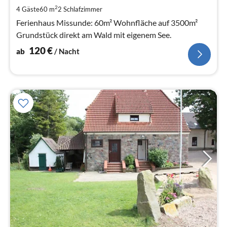
pr
2
4 Gäste
60 m
2
Schlafzimmer
Na
Ferienhaus Missunde: 60m² Wohnfläche auf 3500m²
Grundstück direkt am Wald mit eigenem See.
120
€
ab
/ Nacht