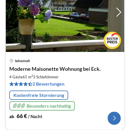
Sehestedt
Pre
Moderne Maisonette Wohnung bei Eck.
ab
6
2
4 Gäste
65 m
3
Schlafzimmer
pr
2 Bewertungen
Na
Kostenfreie Stornierung
Besonders nachhaltig
66
€
ab
/ Nacht