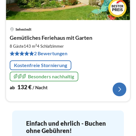
Sehestedt
Pre
Gemütliches Feriehaus mit Garten
ab
1
2
8 Gäste
143 m
4
Schlafzimmer
pr
2 Bewertungen
Na
Kostenfreie Stornierung
Besonders nachhaltig
132
€
ab
/ Nacht
Einfach und ehrlich - Buchen
ohne Gebühren!