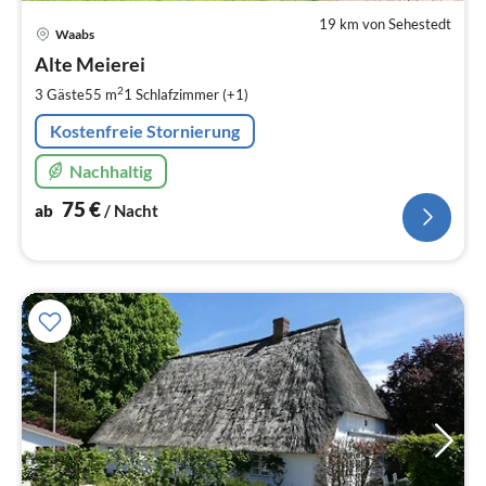
19 km von Sehestedt
Pre
Waabs
ab
7
Alte Meierei
pr
2
3 Gäste
55 m
1
Schlafzimmer (+1)
Na
Kostenfreie Stornierung
Nachhaltig
75
€
ab
/ Nacht