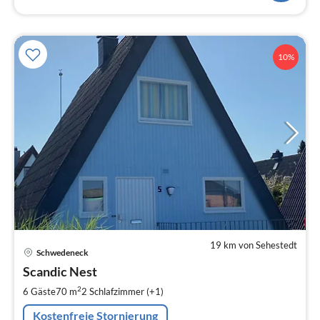
10%
19 km von Sehestedt
Pre
Schwedeneck
ab
1
Scandic Nest
pr
2
6 Gäste
70 m
2
Schlafzimmer (+1)
Na
Kostenfreie Stornierung