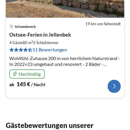
19 km von Sehestedt
Schwedeneck
Pre
Ostsee-Ferien in Jellenbek
ab
1
2
4 Gäste
80 m
2
Schlafzimmer
pr
11 Bewertungen
Na
Wohlfühl-Zuhause 200 m von herrlichem Naturstrand -
In 2022+23 umgebaut und renoviert - 2 Bäder -
Freistehendes Haus mit umfriedetem Garten - 2
Nachhaltig
Parkplätze am Haus
145
€
ab
/ Nacht
Gästebewertungen unserer