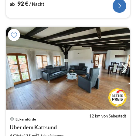
92
€
ab
/ Nacht
12 km von Sehestedt
Eckernförde
Pre
Über dem Kattsund
ab
1
2
4 Gäste
135 m
2
Schlafzimmer