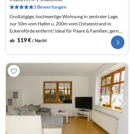
pr
3 Bewertungen
Na
Großzügige, hochwertige Wohnung in zentraler Lage,
nur 50m vom Hafen u. 200m vom Ostseestrand in
Eckernförde entfernt! Ideal für Paare & Familien, gern
auch mit Hund!
119
€
ab
/ Nacht