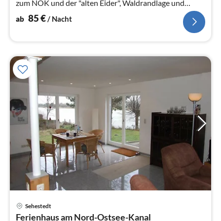
zum NOK und der "alten Eider", Waldrandlage und
Anbindung an den Ort Sehestedt.
85
€
ab
/ Nacht
Sehestedt
Pre
Ferienhaus am Nord-Ostsee-Kanal