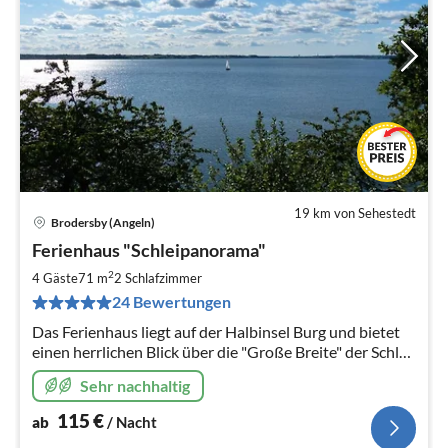
19 km von Sehestedt
Brodersby (Angeln)
Pre
Ferienhaus "Schleipanorama"
ab
1
2
4 Gäste
71 m
2
Schlafzimmer
pr
24 Bewertungen
Na
Das Ferienhaus liegt auf der Halbinsel Burg und bietet
einen herrlichen Blick über die "Große Breite" der Schlei
und die schöne Landschaft bis nach Schleswig.
Sehr nachhaltig
115
€
ab
/ Nacht