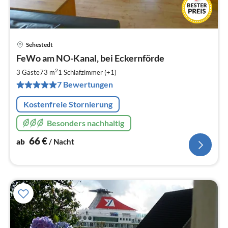
Sehestedt
Pre
FeWo am NO-Kanal, bei Eckernförde
ab
6
2
3 Gäste
73 m
1
Schlafzimmer (+1)
pr
7 Bewertungen
Na
Kostenfreie Stornierung
Besonders nachhaltig
66
€
ab
/ Nacht