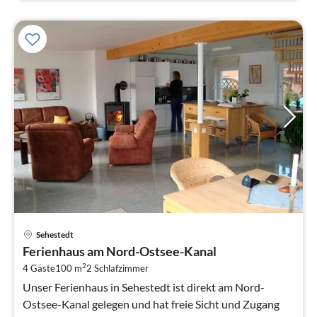
Pre
Sehestedt
ab
Ferienhaus am Nord-Ostsee-Kanal
8
2
4 Gäste
100 m
2
Schlafzimmer
pr
Na
Unser Ferienhaus in Sehestedt ist direkt am Nord-
Ostsee-Kanal gelegen und hat freie Sicht und Zugang