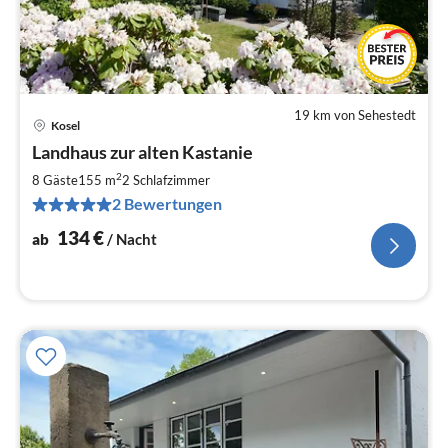
19 km von Sehestedt
Kosel
Pre
Landhaus zur alten Kastanie
ab
1
2
8 Gäste
155 m
2
Schlafzimmer
pr
2 Bewertungen
Na
134
€
ab
/ Nacht