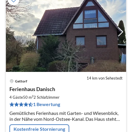
14 km von Sehestedt
Gettorf
Pre
Ferienhaus Danisch
ab
5
2
4 Gäste
50 m
2
Schlafzimmer
pr
1 Bewertung
Na
Gemütliches Ferienhaus mit Garten- und Wiesenblick,
in der Nähe vom Nord-Ostsee-Kanal. Das Haus steht
separat, hinter unserem Familienhaus, mit freiem Blick
Kostenfreie Stornierung
auf Garten und Wiese.