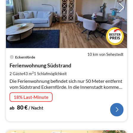
10 km von Sehestedt
Pre
Eckernförde
ab
8
Ferienwohnung Südstrand
pr
2
2 Gäste
43 m
1
Schlafmöglichkeit
Na
Die Ferienwohnung befindet sich nur 50 Meter entfernt
vom Südstrand Eckernförde. In die Innenstadt kommen
Sie entspannt mit dem Bus. Eine Anreise mit der Bahn
18% Last-Minute
ist möglich.
80
€
ab
/ Nacht