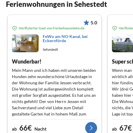
Ferienwohnungen in Sehestedt
5.0
Verifizierter Gast von Ferienhausmiete.de
Verifizi
FeWo am NO-Kanal, bei
Eckernförde
Sehestedt
Wunderbar!
Mein Mann und ich haben mit unseren beiden
Wenn man e
Hunden zehn wunderschöne Urlaubstage in
wirklich al
der Wohnung der Familie Jessen verbracht.
hier fündin
Die Wohnung ist außergewöhnlich komplett
Wir (drei 
mit großer Sorgfalt ausgestattet. Es hat uns an
haben hier
nichts gefehlt! Der von Herrn Jessen mit
Die Wohnung
Sachverstand und viel Liebe zum Detail
nichts, die
gestaltete Garten hat in hohem Maß zum
Lage ist top
Erholungswert beigetragen, zumal unsere
Hier kann m
66€
67€
Hunde sich dank der kompletten Einzäunung
lassen.
ab
Nacht
ab
frei im Garten bewegen konnten.
Vielen Dank