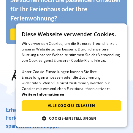
für Ihr Ferienhaus oder Ihre
Ferienwohnung?
Diese Webseite verwendet Cookies.
Jetzt auf Ferienhausmiete.de vermieten
Wir verwenden Cookies, um die Benutzerfreundlichkeit
unserer Website zu verbessern. Durch die weitere
Nutzung unserer Webseite stimmen Sie der Verwendung
von Cookies gemäß unserer Cookie-Richtlinie zu.
Reise-Inspiration frei
Unter Cookie-Einstellungen können Sie Ihre
Einstellungen anpassen oder die Zustimmung
widerrufen. Wenn Sie nicht zustimmen, werden nur
Haus
Cookies mit wesentlichen Funktionalitäten aktiviert.
Weitere Informationen
ALLE COOKIES ZULASSEN
Erhalten Sie regelmäßig Angebote für traumhafte
Ferienunterkünfte, tolle Gewinnspiele und
COOKIE-EINSTELLUNGEN
spannende Reisetipps!