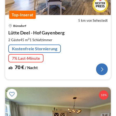
Top-Inserat
5 km von Sehestedt
Pre
Bünsdorf
ab
7
Lütte Deel - Hof Gayenberg
pr
2
2 Gäste
45 m
1
Schlafzimmer
Na
Kostenfreie Stornierung
7% Last-Minute
70
€
ab
/ Nacht
18%