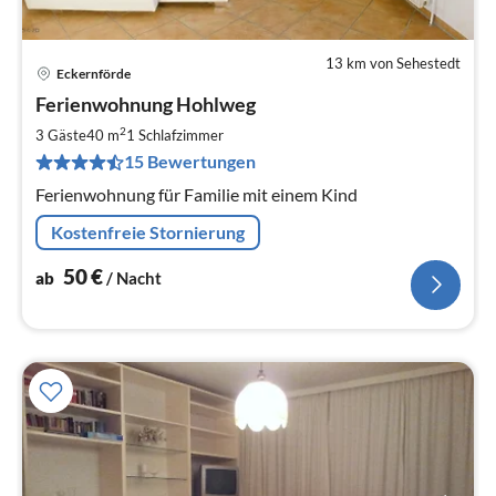
13 km von Sehestedt
Eckernförde
Pre
Ferienwohnung Hohlweg
ab
5
2
3 Gäste
40 m
1
Schlafzimmer
pr
15 Bewertungen
Na
Ferienwohnung für Familie mit einem Kind
Kostenfreie Stornierung
50
€
ab
/ Nacht