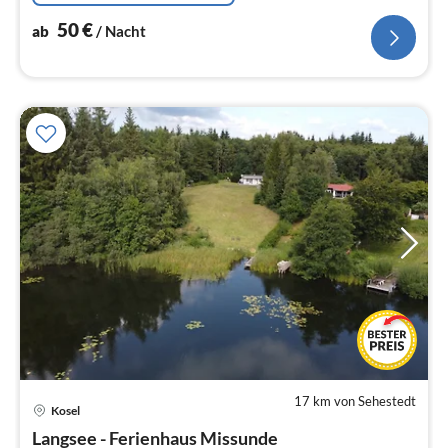
50
€
ab
/ Nacht
17 km von Sehestedt
Pre
Kosel
ab
1
Langsee - Ferienhaus Missunde