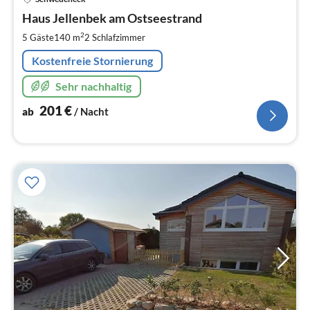
ab
2
Haus Jellenbek am Ostseestrand
pr
2
5 Gäste
140 m
2
Schlafzimmer
Na
Kostenfreie Stornierung
Sehr nachhaltig
201
€
ab
/ Nacht