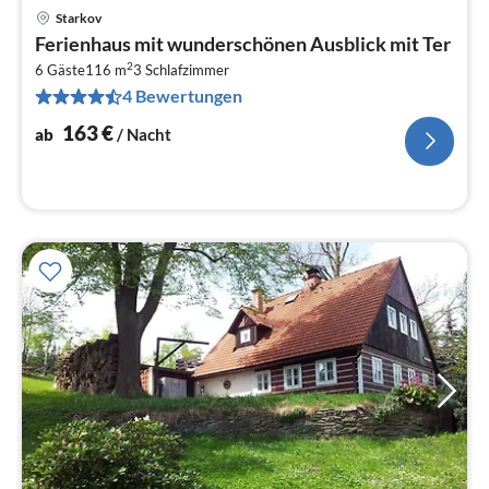
Starkov
Pre
Ferienhaus mit wunderschönen Ausblick mit Ter
ab
2
1
6 Gäste
116 m
3
Schlafzimmer
4 Bewertungen
pr
Na
163
€
ab
/ Nacht