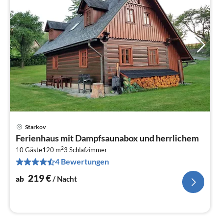
Starkov
Pre
Ferienhaus mit Dampfsaunabox und herrlichem
ab
2
2
10 Gäste
120 m
3
Schlafzimmer
4 Bewertungen
pr
Na
219
€
ab
/ Nacht