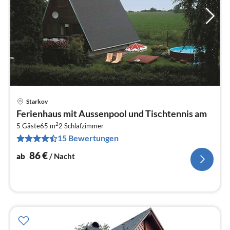
Starkov
Pre
Ferienhaus mit Aussenpool und Tischtennis am
ab
2
8
5 Gäste
65 m
2
Schlafzimmer
15 Bewertungen
pr
Na
86
€
ab
/ Nacht