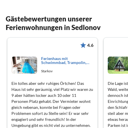
Gästebewertungen unserer
Ferienwohnungen in Sedlonov
4.6
Ferienhaus mit
Schwimmbad, Trampolin,
Minigol
Starkov
Ein tolles aber sehr ruhiges Örtchen! Das
Die Lage ist
Haus ist sehr geräumig, viel Platz wir waren zu
Wald, weit
9 aber hätten locker auch 10 oder 11
dennoch ist
Personen Platz gehabt. Der Vermieter wohnt
Einrichtung
gleich nebenan, konnte bei Fragen oder
den Schlaf
Problemen sofort zu Stelle sein! Er war sehr
steil aber 
engagiert und sehr freundlich! In der
etwas herau
Umgebung gibt es nicht viel zu unternehmen.
Parken ist 