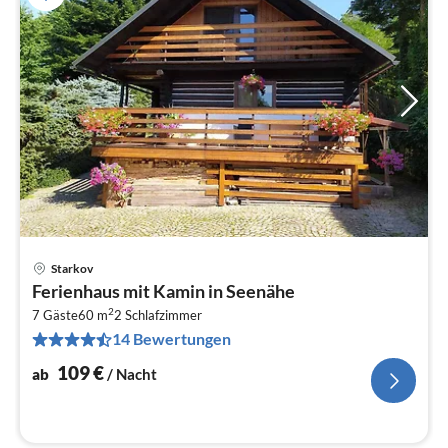
Starkov
Pre
Ferienhaus mit Kamin in Seenähe
ab
2
1
7 Gäste
60 m
2
Schlafzimmer
14 Bewertungen
pr
Na
109
€
ab
/ Nacht