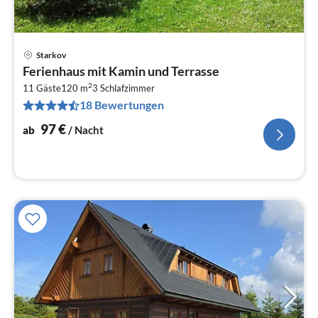
Starkov
Pre
Ferienhaus mit Kamin und Terrasse
ab
2
9
11 Gäste
120 m
3
Schlafzimmer
18 Bewertungen
pr
Na
97
€
ab
/ Nacht