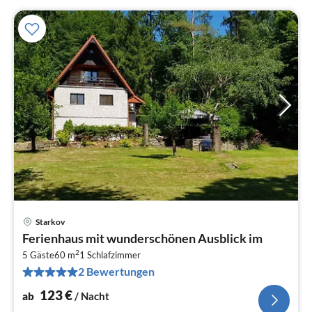
Starkov
Pre
Ferienhaus mit wunderschönen Ausblick im
ab
2
1
5 Gäste
60 m
1
Schlafzimmer
2 Bewertungen
pr
Na
123
€
ab
/ Nacht