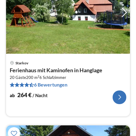
Starkov
Pre
Ferienhaus mit Kaminofen in Hanglage
ab
2
2
20 Gäste
200 m
6
Schlafzimmer
6 Bewertungen
pr
Na
264
€
ab
/ Nacht