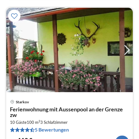
Starkov
Pre
Ferienwohnung mit Aussenpool an der Grenze
ab
zw
1
2
10 Gäste
100 m
3
Schlafzimmer
pr
5 Bewertungen
Na