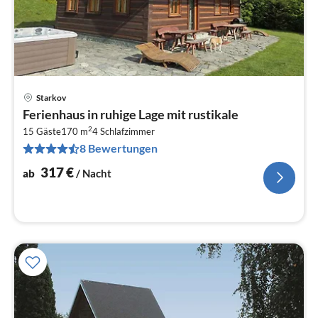
Starkov
Pre
Ferienhaus in ruhige Lage mit rustikale
ab
2
3
15 Gäste
170 m
4
Schlafzimmer
8 Bewertungen
pr
Na
317
€
ab
/ Nacht