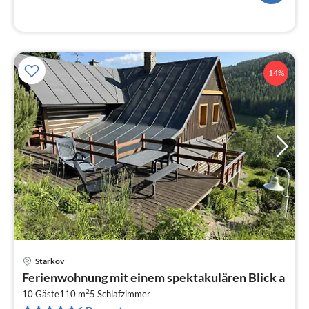
14%
Starkov
Pre
Ferienwohnung mit einem spektakulären Blick a
ab
2
1
10 Gäste
110 m
5
Schlafzimmer