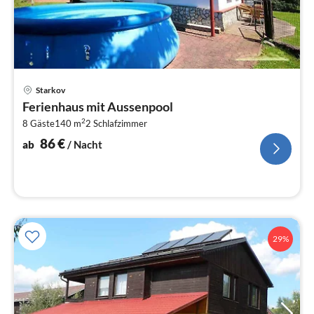
Pre
Starkov
ab
Ferienhaus mit Aussenpool
8
2
8 Gäste
140 m
2
Schlafzimmer
pr
Na
86
€
ab
/ Nacht
29%