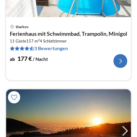
Starkov
Pre
Ferienhaus mit Schwimmbad, Trampolin, Minigol
ab
2
1
11 Gäste
157 m
4
Schlafzimmer
3 Bewertungen
pr
Na
177
€
ab
/ Nacht