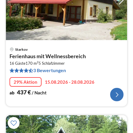
Starkov
Pre
Ferienhaus mit Wellnessbereich
ab
2
4
16 Gäste
170 m
5
Schlafzimmer
3 Bewertungen
pr
Na
29% Aktion
15.08.2026 - 28.08.2026
437
€
ab
/ Nacht