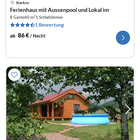
Starkov
Pre
Ferienhaus mit Aussenpool und Lokal im
ab
2
8
8 Gäste
60 m
1
Schlafzimmer
1 Bewertung
pr
Na
86
€
ab
/ Nacht