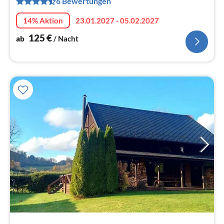
6 Bewertungen
pr
Na
14% Aktion
23.01.2027 - 05.02.2027
125
€
ab
/ Nacht