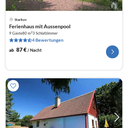
Starkov
Pre
Ferienhaus mit Aussenpool
ab
2
8
9 Gäste
80 m
3
Schlafzimmer
4 Bewertungen
pr
Na
87
€
ab
/ Nacht