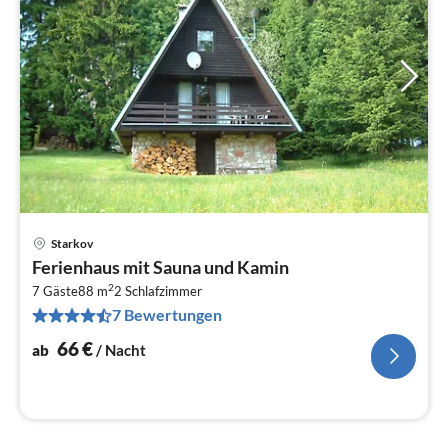
Starkov
Pre
Ferienhaus mit Sauna und Kamin
ab
2
6
7 Gäste
88 m
2
Schlafzimmer
7 Bewertungen
pr
Na
66
€
ab
/ Nacht