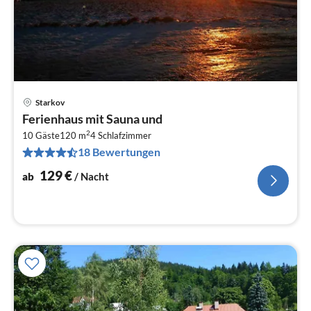
Starkov
Pre
Ferienhaus mit Sauna und
ab
2
1
10 Gäste
120 m
4
Schlafzimmer
18 Bewertungen
pr
Na
129
€
ab
/ Nacht