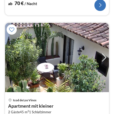
70
€
ab
/ Nacht
Pre
Icod de Los Vinos
ab
Apartment mit kleiner
7
2
2 Gäste
45 m
1
Schlafzimmer
pr