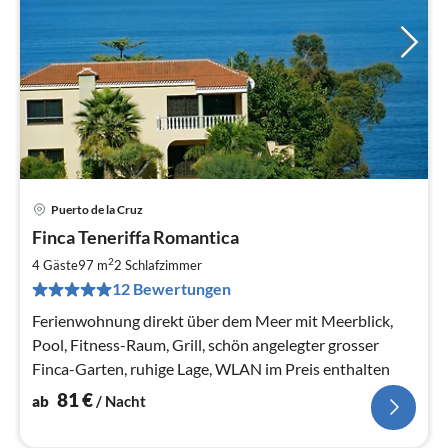
Puerto de la Cruz
Pre
Finca Teneriffa Romantica
ab
8
2
4 Gäste
97 m
2
Schlafzimmer
pr
12 Bewertungen
Na
Ferienwohnung direkt über dem Meer mit Meerblick,
Pool, Fitness-Raum, Grill, schön angelegter grosser
Finca-Garten, ruhige Lage, WLAN im Preis enthalten
81
€
ab
/ Nacht