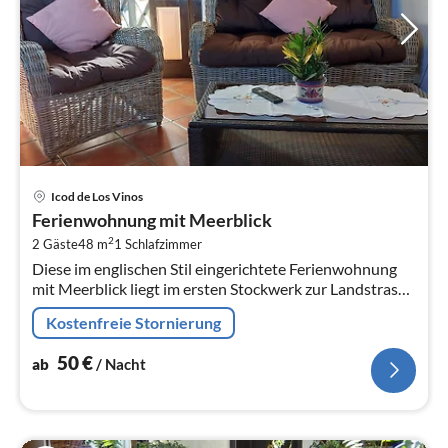
Pre
Icod de Los Vinos
ab
Ferienwohnung mit Meerblick
5
2
2 Gäste
48 m
1
Schlafzimmer
pr
Diese im englischen Stil eingerichtete Ferienwohnung
Na
mit Meerblick liegt im ersten Stockwerk zur Landstrasse
(Dreifachverglasung).
Kostenfreie Stornierung
50
€
ab
/ Nacht