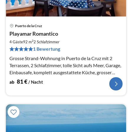
Puerto de la Cruz
Pre
Playamar Romantico
ab
8
2
4 Gäste
92 m
2
Schlafzimmer
pr
1 Bewertung
Na
Grosse Strand-Wohnung in Puerto de la Cruz mit 2
Terrassen, 2 Schlafzimmer, tolle Sicht aufs Meer, Garage,
Einbausafe, komplett ausgestattete Küche, grosser
Pool, Nähe Strand
81
€
ab
/ Nacht