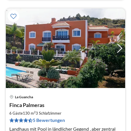
La Guancha
Pre
Finca Palmeras
ab
9
2
6 Gäste
130 m
3
Schlafzimmer
pr
5 Bewertungen
Na
Landhaus mit Pool in ländlicher Gegend , aber zentral