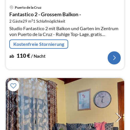
Pre
Puerto de la Cruz
ab
Fantastico 2 - Grossem Balkon -
1
2
2 Gäste
29 m
1
Schlafmöglichkeit
pr
Studio Fantastico 2 mit Balkon und Garten im Zentrum
Na
von Puerto de la Cruz - Ruhige Top-Lage, gratis
Parkplatz & Klimaanlage, ideal für Paare und
Kostenfreie Stornierung
Alleinreisende
110
€
ab
/ Nacht