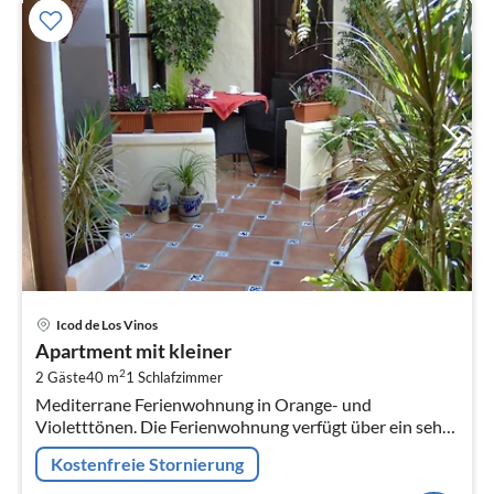
Pre
Icod de Los Vinos
ab
Apartment mit kleiner
7
2
2 Gäste
40 m
1
Schlafzimmer
pr
Mediterrane Ferienwohnung in Orange- und
Na
Violetttönen. Die Ferienwohnung verfügt über ein sehr
ruhig gelegenes Schlafzimmer, ein stilvolles
Kostenfreie Stornierung
Wohnzimmer, eine kleine ans Wohnzimmer o...