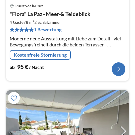
Puerto de la Cruz
Pre
"Flora" La Paz - Meer-& Teideblick
ab
9
2
4 Gäste
78 m
2
Schlafzimmer
pr
1 Bewertung
Na
Moderne neue Ausstattung mit Liebe zum Detail - viel
Bewegungsfreiheit durch die beiden Terrassen -
zuverlässiger Service durch die Eigentümerin vor Ort!
Kostenfreie Stornierung
95
€
ab
/ Nacht