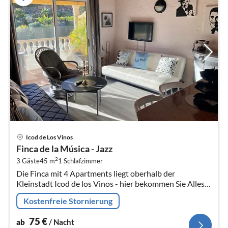
Pre
Icod de Los Vinos
ab
Finca de la Música - Jazz
7
2
3 Gäste
45 m
1
Schlafzimmer
pr
Die Finca mit 4 Apartments liegt oberhalb der
Na
Kleinstadt Icod de los Vinos - hier bekommen Sie Alles
für den täglichen Bedarf.
Kostenfreie Stornierung
75
€
ab
/ Nacht