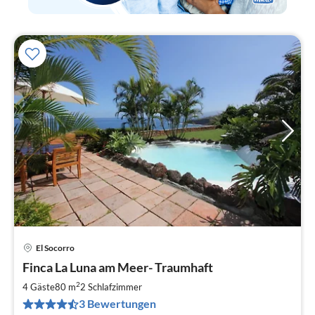
El Socorro
Pre
Finca La Luna am Meer- Traumhaft
ab
1
2
4 Gäste
80 m
2
Schlafzimmer
pr
3 Bewertungen
Na