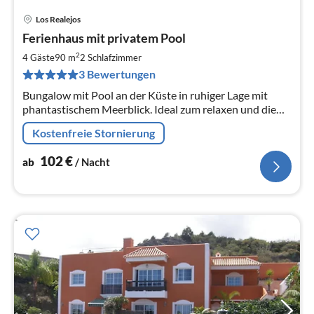
Los Realejos
Pre
Ferienhaus mit privatem Pool
ab
1
2
4 Gäste
90 m
2
Schlafzimmer
pr
3 Bewertungen
Na
Bungalow mit Pool an der Küste in ruhiger Lage mit
phantastischem Meerblick. Ideal zum relaxen und die
Seele baumeln lassen.
Kostenfreie Stornierung
102
€
ab
/ Nacht