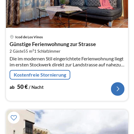
Pre
Icod de Los Vinos
ab
Günstige Ferienwohnung zur Strasse
5
2
2 Gäste
55 m
1
Schlafzimmer
pr
Die im modernen Stil eingerichtete Ferienwohnung liegt
Na
im ersten Stockwerk direkt zur Landstrasse auf nahezu
Strassenniveau (Vierfachverglasung).
Kostenfreie Stornierung
50
€
ab
/ Nacht