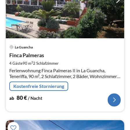
Pre
La Guancha
ab
8
Finca Palmeras
pr
2
4 Gäste
90 m
2
Schlafzimmer
Na
Ferienwohnung Finca Palmeras II in La Guancha,
Teneriffa, 90 m², 2 Schlafzimmer, 2 Bäder, Wohnzimmer,
Küchenzeile, Terrasse , herrlicher Meerblick
Kostenfreie Stornierung
Verfügbarkeit auf Anfrage
80
€
ab
/ Nacht