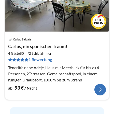
Callao Salvaje
Pre
Carlos, ein spanischer Traum!
ab
9
2
4 Gäste
80 m
2
Schlafzimmer
pr
1 Bewertung
Na
Teneriffa nahe Adeje, Haus mit Meerblick für bis zu 4
Personen, 2Terrassen, Gemeinschaftspool, in einem
ruhigen Urlaubsort, 1000m bis zum Strand
93
€
ab
/ Nacht