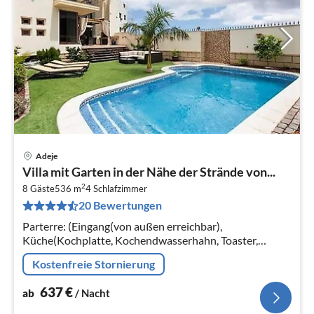
Adeje
Pre
Villa mit Garten in der Nähe der Strände von...
ab
2
6
8 Gäste
536 m
4
Schlafzimmer
20 Bewertungen
pr
Na
Parterre: (Eingang(von außen erreichbar),
Küche(Kochplatte, Kochendwasserhahn, Toaster,
Dunstabzugshaube, Kaffeemaschine, Backofen,
Kostenfreie Stornierung
Mikrowelle, Spülmaschine, Kühl-/Gefrierkombinati...
637
€
ab
/ Nacht