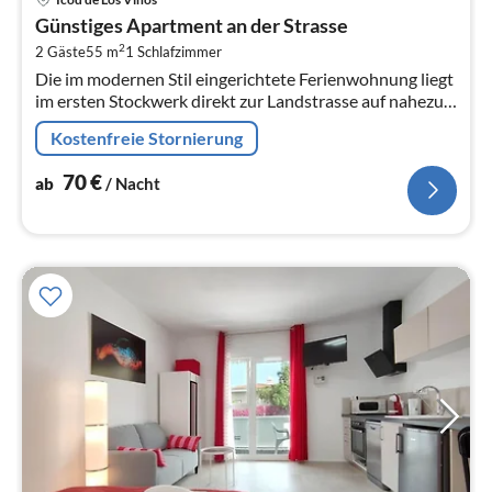
ab
Günstiges Apartment an der Strasse
7
2
2 Gäste
55 m
1
Schlafzimmer
pr
Die im modernen Stil eingerichtete Ferienwohnung liegt
Na
im ersten Stockwerk direkt zur Landstrasse auf nahezu
Strassenniveau (Vierfachverglasung).
Kostenfreie Stornierung
70
€
ab
/ Nacht