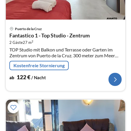
Pre
Puerto de la Cruz
ab
Fantastico 1 - Top Studio - Zentrum
1
2
2 Gäste
27 m
pr
TOP Studio mit Balkon und Terrasse oder Garten im
Na
Zentrum von Puerto de la Cruz. 300 meter zum Meer
und zur Plaza del Charco - Klimaanlage - Gratis
Kostenfreie Stornierung
Parkplatz
122
€
ab
/ Nacht