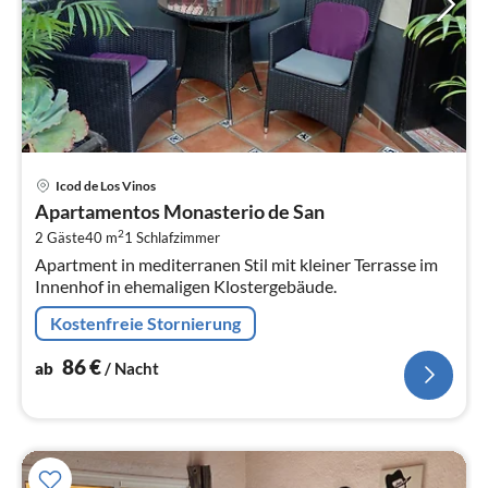
Pre
Icod de Los Vinos
ab
Apartamentos Monasterio de San
8
2
2 Gäste
40 m
1
Schlafzimmer
pr
Apartment in mediterranen Stil mit kleiner Terrasse im
Na
Innenhof in ehemaligen Klostergebäude.
Kostenfreie Stornierung
86
€
ab
/ Nacht