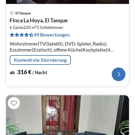
El Tanque
Pre
Finca La Hoya, El Tanque
ab
2
3
6 Gäste
220 m
3
Schlafzimmer
49 Bewertungen
pr
Na
Wohnzimmer(TV(Satellit), DVD-Spieler, Radio),
Esszimmer(Esstisch), offene Küche(Kochplatte(4
Kochplatten, Gas)
Kostenfreie Stornierung
316
€
ab
/ Nacht