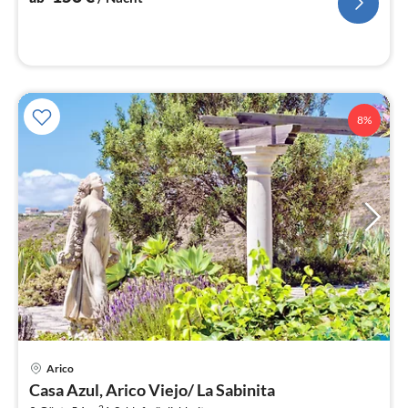
8%
Pre
Arico
ab
Casa Azul, Arico Viejo/ La Sabinita
8