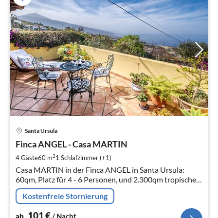
Pre
Santa Ursula
ab
1
Finca ANGEL - Casa MARTIN
pr
2
4 Gäste
60 m
1
Schlafzimmer (+1)
Na
Casa MARTIN in der Finca ANGEL in Santa Ursula:
60qm, Platz für 4 - 6 Personen, und 2.300qm tropischer
Park. Panoramablick, Ruheoase, eigenes Häuschen!
Kostenfreie Stornierung
101
€
ab
/ Nacht