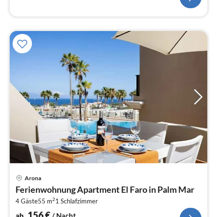
Pre
Arona
ab
Ferienwohnung Apartment El Faro in Palm Mar
1
2
4 Gäste
55 m
1
Schlafzimmer
pr
Na
156
€
ab
/ Nacht