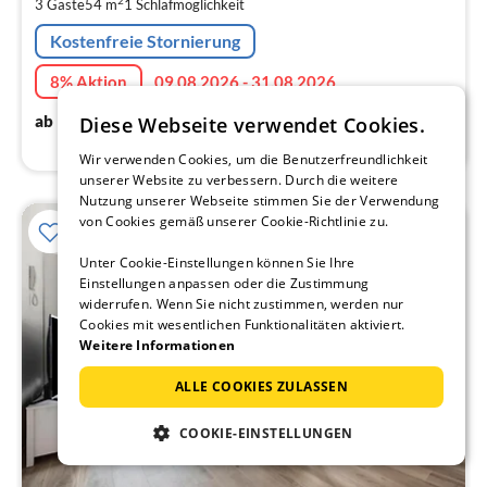
2
3 Gäste
54 m
1
Schlafmöglichkeit
pr
Na
Kostenfreie Stornierung
8% Aktion
09.08.2026 - 31.08.2026
88
€
ab
/ Nacht
Diese Webseite verwendet Cookies.
Wir verwenden Cookies, um die Benutzerfreundlichkeit
unserer Website zu verbessern. Durch die weitere
Nutzung unserer Webseite stimmen Sie der Verwendung
von Cookies gemäß unserer Cookie-Richtlinie zu.
Unter Cookie-Einstellungen können Sie Ihre
Einstellungen anpassen oder die Zustimmung
widerrufen. Wenn Sie nicht zustimmen, werden nur
Cookies mit wesentlichen Funktionalitäten aktiviert.
Weitere Informationen
ALLE COOKIES ZULASSEN
COOKIE-EINSTELLUNGEN