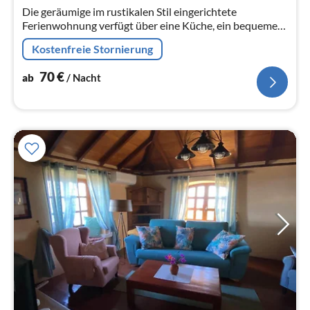
Die geräumige im rustikalen Stil eingerichtete
Na
Ferienwohnung verfügt über eine Küche, ein bequemes
Wohnzimmer mit Essecke, ein geschmackvoll
Kostenfreie Stornierung
eingerichtetes Schlafzimmer, und eine w...
70
€
ab
/ Nacht