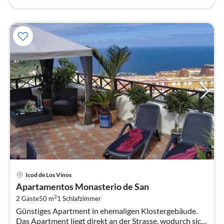
Pre
Icod de Los Vinos
ab
Apartamentos Monasterio de San
7
2
2 Gäste
50 m
1
Schlafzimmer
pr
Günstiges Apartment in ehemaligen Klostergebäude.
Na
Das Apartment liegt direkt an der Strasse, wodurch sich