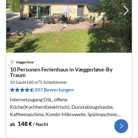
Väggerlöse
Pre
10 Personen Ferienhaus in Væggerløse-By
ab
Traum
1
2
10 Gäste
160 m
5
Schlafzimmer
pr
107 Bewertungen
Na
Internetzugang DSL, offene
Küche(Kochherd(elektrisch), Dunstabzugshaube,
Kaffeemaschine, Kombi-Mikrowelle, Spülmaschine,
Kühlschrank, Tiefkühlschrank(1-59L)
148
€
ab
/ Nacht