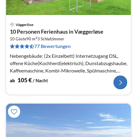
Väggerlöse
Pre
10 Personen Ferienhaus in Væggerløse
ab
2
1
10 Gäste
90 m
3
Schlafzimmer
77 Bewertungen
pr
Na
Nebengebäude: (2x Einzelbett) Internetzugang DSL,
offene Küche(Kochherd(elektrisch), Dunstabzugshaube,
Kaffeemaschine, Kombi-Mikrowelle, Spülmaschine,
Kühl-/Gefrierkombination, Tr...
105
€
ab
/ Nacht