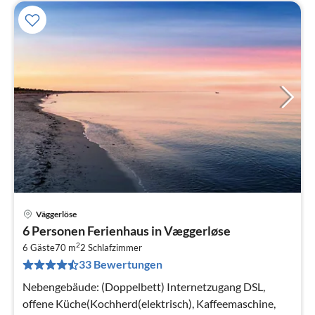
Väggerlöse
Pre
6 Personen Ferienhaus in Væggerløse
ab
2
1
6 Gäste
70 m
2
Schlafzimmer
33 Bewertungen
pr
Na
Nebengebäude: (Doppelbett) Internetzugang DSL,
offene Küche(Kochherd(elektrisch), Kaffeemaschine,