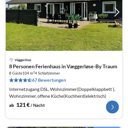
Väggerlöse
Pre
8 Personen Ferienhaus in Væggerløse-By Traum
ab
2
1
8 Gäste
104 m
4
Schlafzimmer
67 Bewertungen
pr
Na
Internetzugang DSL, Wohnzimmer(Doppelklappbett ),
Wohnzimmer, offene Küche(Kochherd(elektrisch)
121
€
ab
/ Nacht