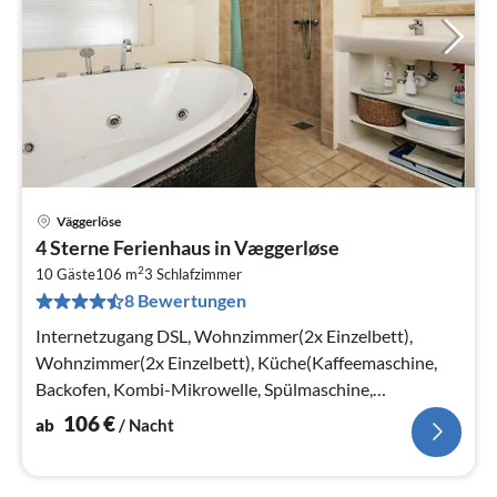
Väggerlöse
Pre
4 Sterne Ferienhaus in Væggerløse
ab
2
1
10 Gäste
106 m
3
Schlafzimmer
8 Bewertungen
pr
Na
Internetzugang DSL, Wohnzimmer(2x Einzelbett),
Wohnzimmer(2x Einzelbett), Küche(Kaffeemaschine,
Backofen, Kombi-Mikrowelle, Spülmaschine,
Kühl-/Gefrierkombination, elektrische Koch...
106
€
ab
/ Nacht