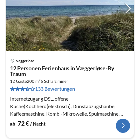
Väggerlöse
Pre
12 Personen Ferienhaus in Væggerløse-By
ab
Traum
7
2
12 Gäste
200 m
6
Schlafzimmer
pr
133 Bewertungen
Na
Internetzugang DSL, offene
Küche(Kochherd(elektrisch), Dunstabzugshaube,
Kaffeemaschine, Kombi-Mikrowelle, Spülmaschine,
Kühlschrank(+ Gefrierfach), Tiefkühlschrank(60-99L)
72
€
ab
/ Nacht