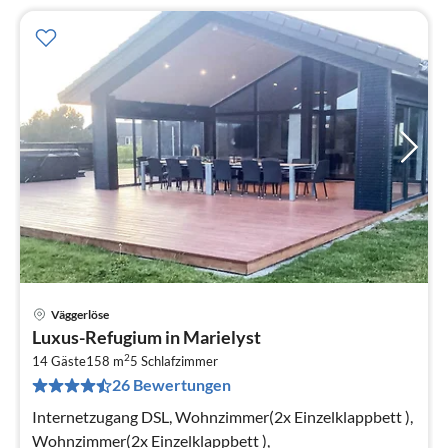
Väggerlöse
Pre
Luxus-Refugium in Marielyst
ab
2
2
14 Gäste
158 m
5
Schlafzimmer
26 Bewertungen
pr
Na
Internetzugang DSL, Wohnzimmer(2x Einzelklappbett ),
Wohnzimmer(2x Einzelklappbett ),