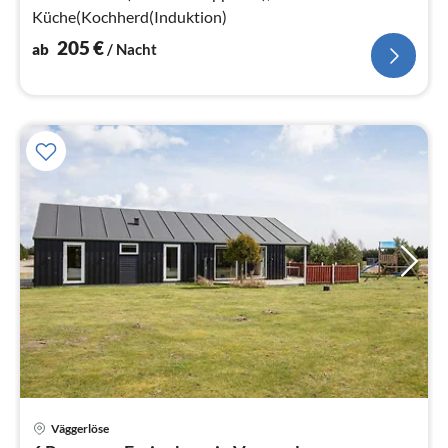
Küche(Kochherd(Induktion)
205
€
ab
/ Nacht
Väggerlöse
Pre