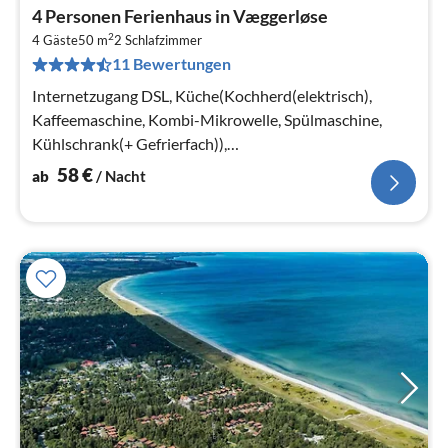
Pre
4 Personen Ferienhaus in Væggerløse
ab
2
5
4 Gäste
50 m
2
Schlafzimmer
11 Bewertungen
pr
Na
Internetzugang DSL, Küche(Kochherd(elektrisch),
Kaffeemaschine, Kombi-Mikrowelle, Spülmaschine,
Kühlschrank(+ Gefrierfach)),
Wohn-/Schlafzimmer(Schlafcouch 1 Pers., TV,
58
€
ab
/ Nacht
Herd(Holz)