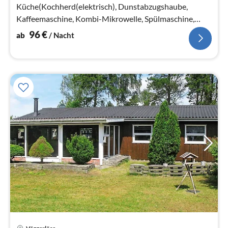
Küche(Kochherd(elektrisch), Dunstabzugshaube,
Kaffeemaschine, Kombi-Mikrowelle, Spülmaschine,
Kühl-/Gefrierkombination, Trockner, Waschmaschi...
96
€
ab
/ Nacht