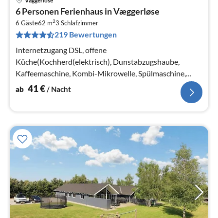
Väggerlöse
Pre
6 Personen Ferienhaus in Væggerløse
ab
2
4
6 Gäste
62 m
3
Schlafzimmer
219 Bewertungen
pr
Na
Internetzugang DSL, offene
Küche(Kochherd(elektrisch), Dunstabzugshaube,
Kaffeemaschine, Kombi-Mikrowelle, Spülmaschine,
Kühlschrank(+ Gefrierfach))
41
€
ab
/ Nacht