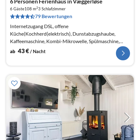
6 Personen Ferienhaus in Væggerløse
ab
2
4
6 Gäste
108 m
3
Schlafzimmer
79 Bewertungen
pr
Na
Internetzugang DSL, offene
Küche(Kochherd(elektrisch), Dunstabzugshaube,
Kaffeemaschine, Kombi-Mikrowelle, Spülmaschine,
Kühl-/Gefrierkombination, Trockner, Waschmaschine)
43
€
ab
/ Nacht