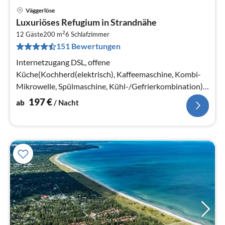
Väggerlöse
Pre
Luxuriöses Refugium in Strandnähe
ab
2
1
12 Gäste
200 m
6
Schlafzimmer
151 Bewertungen
pr
Na
Internetzugang DSL, offene
Küche(Kochherd(elektrisch), Kaffeemaschine, Kombi-
Mikrowelle, Spülmaschine, Kühl-/Gefrierkombination),
Wohn-/Schlafzimmer(TV, Herd(Holz)
197
€
ab
/ Nacht