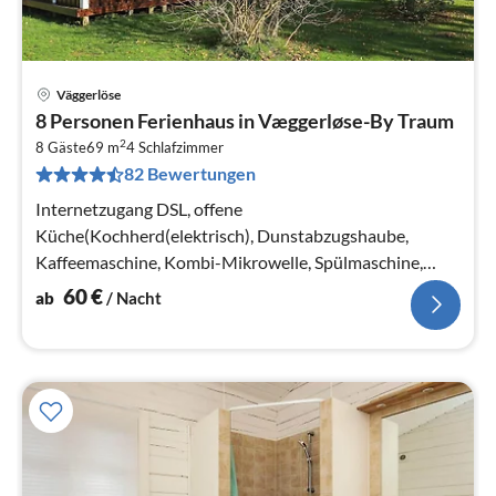
Väggerlöse
Pre
8 Personen Ferienhaus in Væggerløse-By Traum
ab
2
6
8 Gäste
69 m
4
Schlafzimmer
82 Bewertungen
pr
Na
Internetzugang DSL, offene
Küche(Kochherd(elektrisch), Dunstabzugshaube,
Kaffeemaschine, Kombi-Mikrowelle, Spülmaschine,
Kühlschrank, Kühl-/Gefrierkombination)
60
€
ab
/ Nacht