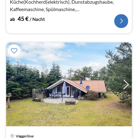
Küche(Kochherd(elektrisch), Dunstabzugshaube,
Kaffeemaschine, Spülmaschine,
Kühl-/Gefrierkombination, Trockner, Waschmaschine)
45
€
ab
/ Nacht
Väggerlöse