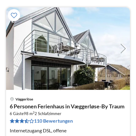
Väggerlöse
Pre
6 Personen Ferienhaus in Væggerløse-By Traum
ab
2
4
6 Gäste
98 m
2
Schlafzimmer
110 Bewertungen
pr
Na
Internetzugang DSL, offene