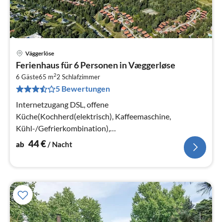
Väggerlöse
Pre
Ferienhaus für 6 Personen in Væggerløse
ab
2
4
6 Gäste
65 m
2
Schlafzimmer
5 Bewertungen
pr
Na
Internetzugang DSL, offene
Küche(Kochherd(elektrisch), Kaffeemaschine,
Kühl-/Gefrierkombination),
Wohn-/Schlafzimmer(TV(Kabel), Herd(Holz)),
44
€
ab
/ Nacht
Schlafzimmer(4x Etagenbett)