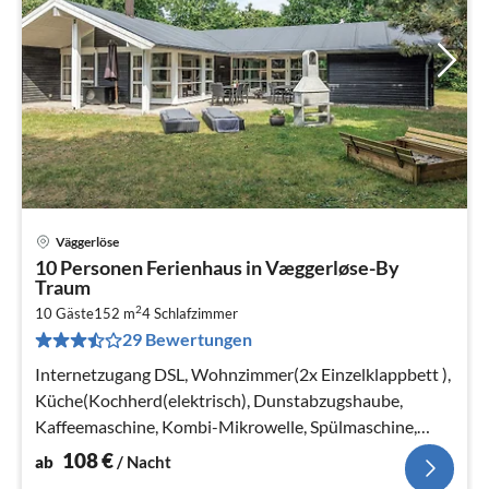
Väggerlöse
Pre
10 Personen Ferienhaus in Væggerløse-By
ab
Traum
1
2
10 Gäste
152 m
4
Schlafzimmer
pr
29 Bewertungen
Na
Internetzugang DSL, Wohnzimmer(2x Einzelklappbett ),
Küche(Kochherd(elektrisch), Dunstabzugshaube,
Kaffeemaschine, Kombi-Mikrowelle, Spülmaschine,
Kühl-/Gefrierkombination)
108
€
ab
/ Nacht