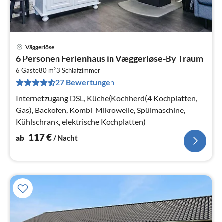
Väggerlöse
Pre
6 Personen Ferienhaus in Væggerløse-By Traum
ab
2
1
6 Gäste
80 m
3
Schlafzimmer
27 Bewertungen
pr
Na
Internetzugang DSL, Küche(Kochherd(4 Kochplatten,
Gas), Backofen, Kombi-Mikrowelle, Spülmaschine,
Kühlschrank, elektrische Kochplatten)
117
€
ab
/ Nacht