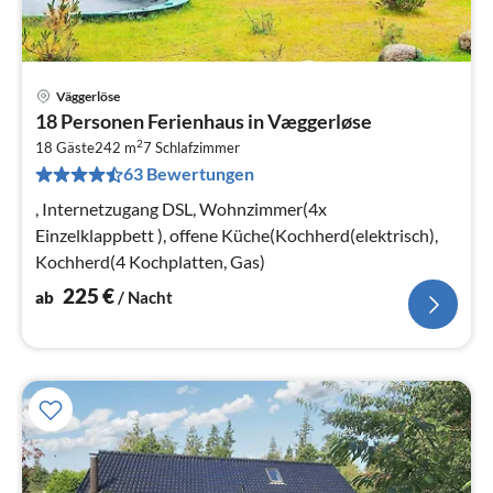
Väggerlöse
Pre
18 Personen Ferienhaus in Væggerløse
ab
2
2
18 Gäste
242 m
7
Schlafzimmer
63 Bewertungen
pr
Na
, Internetzugang DSL, Wohnzimmer(4x
Einzelklappbett ), offene Küche(Kochherd(elektrisch),
Kochherd(4 Kochplatten, Gas)
225
€
ab
/ Nacht