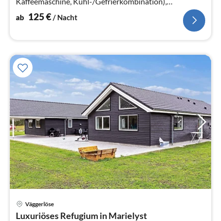
Kaffeemaschine, Kühl-/Gefrierkombination),
Wohn-/Schlafzimmer(TV(Kabel), Herd(Holz)
125
€
ab
/ Nacht
Väggerlöse
Pre
Luxuriöses Refugium in Marielyst