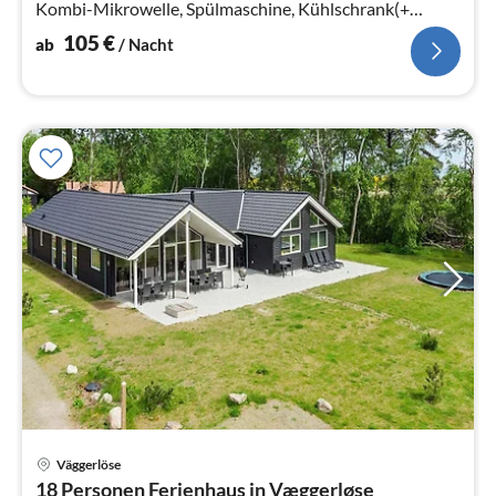
Kombi-Mikrowelle, Spülmaschine, Kühlschrank(+
Gefrierfach))
105
€
ab
/ Nacht
Väggerlöse
Pre
18 Personen Ferienhaus in Væggerløse