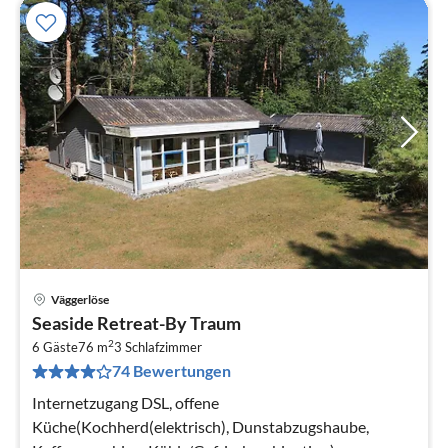
Väggerlöse
Pre
Seaside Retreat-By Traum
ab
2
1
6 Gäste
76 m
3
Schlafzimmer
74 Bewertungen
pr
Na
Internetzugang DSL, offene
Küche(Kochherd(elektrisch), Dunstabzugshaube,