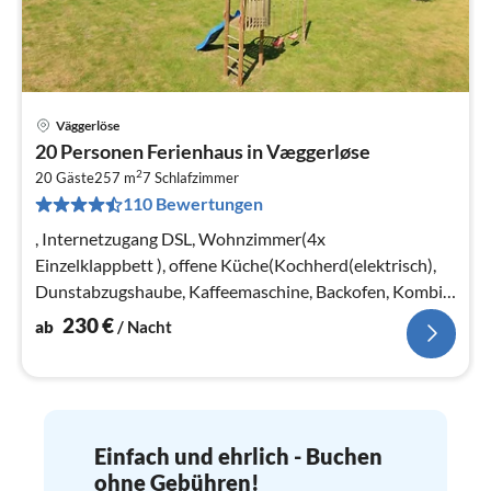
Väggerlöse
Pre
20 Personen Ferienhaus in Væggerløse
ab
2
2
20 Gäste
257 m
7
Schlafzimmer
110 Bewertungen
pr
Na
, Internetzugang DSL, Wohnzimmer(4x
Einzelklappbett ), offene Küche(Kochherd(elektrisch),
Dunstabzugshaube, Kaffeemaschine, Backofen, Kombi-
Mikrowelle, Spülmaschine, Kühl-/Gefrierk...
230
€
ab
/ Nacht
Einfach und ehrlich - Buchen
ohne Gebühren!