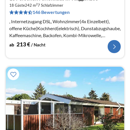
ab
2
2
18 Gäste
242 m
7
Schlafzimmer
146 Bewertungen
pr
Na
, Internetzugang DSL, Wohnzimmer(4x Einzelbett),
offene Küche(Kochherd(elektrisch), Dunstabzugshaube,
Kaffeemaschine, Backofen, Kombi-Mikrowelle,
Spülmaschine, Kühlschrank, Tiefküh...
213
€
ab
/ Nacht