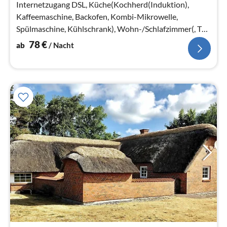
Na
Internetzugang DSL, Küche(Kochherd(Induktion),
Kaffeemaschine, Backofen, Kombi-Mikrowelle,
Spülmaschine, Kühlschrank), Wohn-/Schlafzimmer(, TV,
Billard, Gasofen)
78
€
ab
/ Nacht