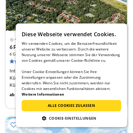
Diese Webseite verwendet Cookies.
Väggerlöse
Wir verwenden Cookies, um die Benutzerfreundlichkeit
Pre
6 Personen Ferienhaus auf Væggerløse
unserer Website zu verbessern. Durch die weitere
ab
2
3
6 Gäste
65 m
2
Schlafzimmer
Nutzung unserer Webseite stimmen Sie der Verwendung
von Cookies gemäß unserer Cookie-Richtlinie zu.
10 Bewertungen
pr
Na
Internetzugang DSL, offene
Unter Cookie-Einstellungen können Sie Ihre
Küche(Kochherd(elektrisch), Kaffeemaschine,
Einstellungen anpassen oder die Zustimmung
widerrufen. Wenn Sie nicht zustimmen, werden nur
Kühl-/Gefrierkombination),
Cookies mit wesentlichen Funktionalitäten aktiviert.
Wohn-/Schlafzimmer(TV(Kabel), Herd(Holz)),
38
€
ab
/ Nacht
Weitere Informationen
Schlafzimmer(4x Etagenbett)
ALLE COOKIES ZULASSEN
COOKIE-EINSTELLUNGEN