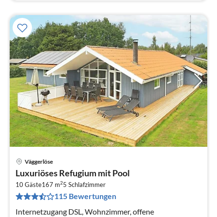
Väggerlöse
Pre
Luxuriöses Refugium mit Pool
ab
2
9
10 Gäste
167 m
5
Schlafzimmer
115 Bewertungen
pr
Na
Internetzugang DSL, Wohnzimmer, offene