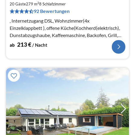
ab
2
2
20 Gäste
279 m
8
Schlafzimmer
92 Bewertungen
pr
Na
, Internetzugang DSL, Wohnzimmer(4x
Einzelklappbett ), offene Küche(Kochherd(elektrisch),
Dunstabzugshaube, Kaffeemaschine, Backofen, Grill,
Kombi-Mikrowelle, Spülmaschine, Kühlsch...
213
€
ab
/ Nacht