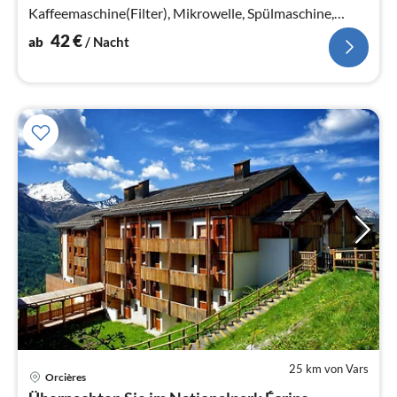
Kaffeemaschine(Filter), Mikrowelle, Spülmaschine,
Kühlschrank)
42
€
ab
/ Nacht
25 km von Vars
Pre
Orcières
ab