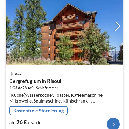
Pre
Vars
ab
Bergrefugium in Risoul
2
2
4 Gäste
28 m
1
Schlafzimmer
pr
, Küche(Wasserkocher, Toaster, Kaffeemaschine,
Na
Mikrowelle, Spülmaschine, Kühlschrank, ),
Wohn-/Schlafzimmer(Doppelschlafcouch,
Kostenfreie Stornierung
Doppelschlafcouch, TV, Esstisch, Sitzecke)
26
€
ab
/ Nacht