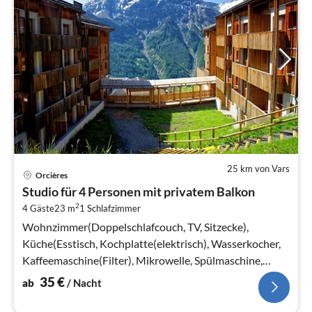
25 km von Vars
Pre
Orcières
ab
Studio für 4 Personen mit privatem Balkon
3
2
4 Gäste
23 m
1
Schlafzimmer
pr
Na
Wohnzimmer(Doppelschlafcouch, TV, Sitzecke),
Küche(Esstisch, Kochplatte(elektrisch), Wasserkocher,
Kaffeemaschine(Filter), Mikrowelle, Spülmaschine,
Kühlschrank)
35
€
ab
/ Nacht