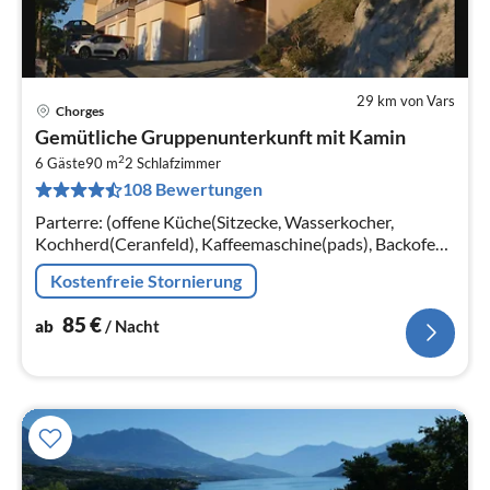
29 km von Vars
Chorges
Pre
Gemütliche Gruppenunterkunft mit Kamin
ab
2
8
6 Gäste
90 m
2
Schlafzimmer
108 Bewertungen
pr
Na
Parterre: (offene Küche(Sitzecke, Wasserkocher,
Kochherd(Ceranfeld), Kaffeemaschine(pads), Backofen,
Mikrowelle, Spülmaschine, Kühlschrank(+ Gefrierfach))
Kostenfreie Stornierung
85
€
ab
/ Nacht