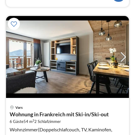
Pre
Vars
ab
Wohnung in Frankreich mit Ski-in/Ski-out
5
2
6 Gäste
54 m
2
Schlafzimmer
pr
Na
Wohnzimmer(Doppelschlafcouch, TV, Kaminofen,