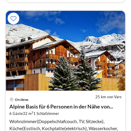
25 km von Vars
Pre
Orcières
ab
Alpine Basis für 6 Personen in der Nähe von...
4
2
6 Gäste
32 m
1
Schlafzimmer
pr
Na
Wohnzimmer(Doppelschlafcouch, TV, Sitzecke),
Küche(Esstisch, Kochplatte(elektrisch), Wasserkocher,