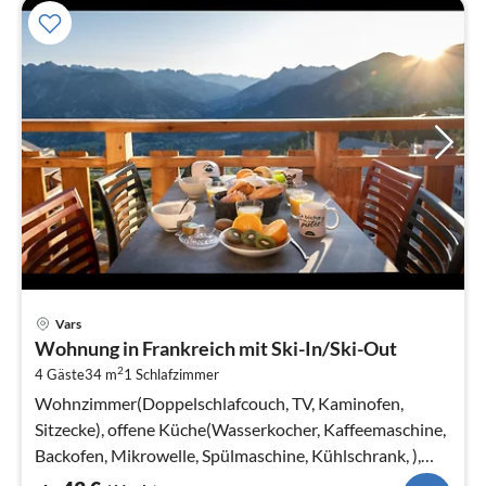
Pre
Vars
ab
Wohnung in Frankreich mit Ski-In/Ski-Out
4
2
4 Gäste
34 m
1
Schlafzimmer
pr
Na
Wohnzimmer(Doppelschlafcouch, TV, Kaminofen,
Sitzecke), offene Küche(Wasserkocher, Kaffeemaschine,
Backofen, Mikrowelle, Spülmaschine, Kühlschrank, ),
Schlafzimmer(Doppelbett)