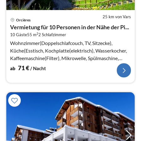
25 km von Vars
Pre
Orcières
ab
Vermietung für 10 Personen in der Nähe der Pi...
7
2
10 Gäste
55 m
2
Schlafzimmer
pr
Na
Wohnzimmer(Doppelschlafcouch, TV, Sitzecke),
Küche(Esstisch, Kochplatte(elektrisch), Wasserkocher,
Kaffeemaschine(Filter), Mikrowelle, Spülmaschine,
Kühlschrank)
71
€
ab
/ Nacht