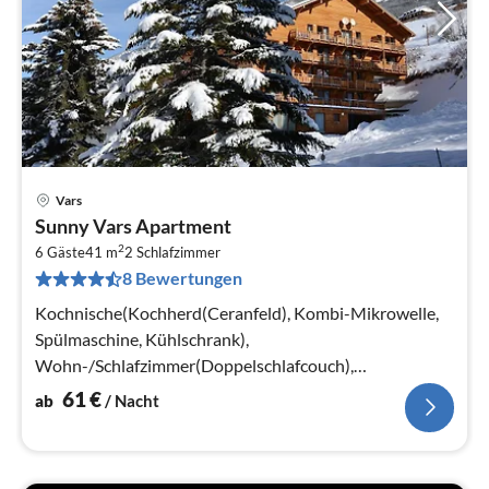
Vars
Pre
Sunny Vars Apartment
ab
2
6
6 Gäste
41 m
2
Schlafzimmer
8 Bewertungen
pr
Na
Kochnische(Kochherd(Ceranfeld), Kombi-Mikrowelle,
Spülmaschine, Kühlschrank),
Wohn-/Schlafzimmer(Doppelschlafcouch),
Schlafzimmer(Doppelbett), Schlafzimmer(Etagenbett)
61
€
ab
/ Nacht