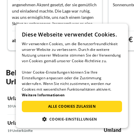
angenehmen Akzent gesetzt, der sie gemütlich
Sonnenunte
und einladend machte. Die Lage war ruhig,
was uns ermöglichte, uns nach einem langen
Skitag zu entspannen. Insgesamt war es eine
solide Wahl für einen Bergurlaub, ohne große
Diese Webseite verwendet Cookies.
Beschwerden.
61€
55€
ab
Nacht
ab
Wir verwenden Cookies, um die Benutzerfreundlichkeit
unserer Website zu verbessern. Durch die weitere
Nutzung unserer Webseite stimmen Sie der Verwendung
von Cookies gemäß unserer Cookie-Richtlinie zu.
Beliebte Regionen und Orte für ihren
Unter Cookie-Einstellungen können Sie Ihre
Einstellungen anpassen oder die Zustimmung
Urlaub mit Hund in Vars
widerrufen. Wenn Sie nicht zustimmen, werden nur
Cookies mit wesentlichen Funktionalitäten aktiviert.
Weitere Informationen
Urlaub mit Hund in Orcières
Urlaub mit Hu
10 Unterkünfte
5 Unterkünfte
ALLE COOKIES ZULASSEN
COOKIE-EINSTELLUNGEN
Urlaub mit Hund Allos
Urlaub mit Hu
Umland
19 Unterkünfte