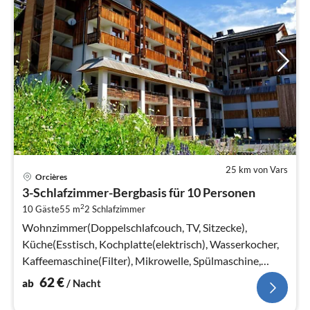
25 km von Vars
Pre
Orcières
ab
3-Schlafzimmer-Bergbasis für 10 Personen
6
2
10 Gäste
55 m
2
Schlafzimmer
pr
Na
Wohnzimmer(Doppelschlafcouch, TV, Sitzecke),
Küche(Esstisch, Kochplatte(elektrisch), Wasserkocher,
Kaffeemaschine(Filter), Mikrowelle, Spülmaschine,
Kühlschrank)
62
€
ab
/ Nacht