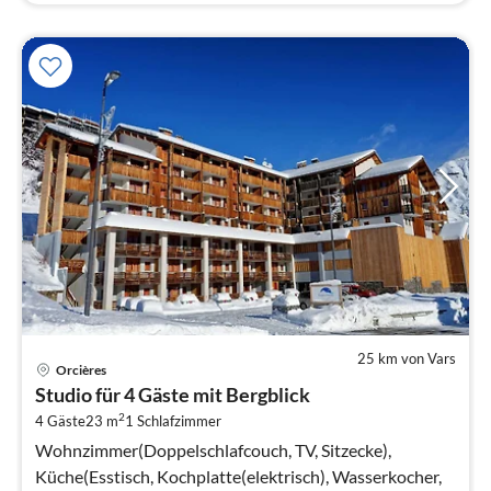
25 km von Vars
Pre
Orcières
ab
Studio für 4 Gäste mit Bergblick
3
2
4 Gäste
23 m
1
Schlafzimmer
pr
Na
Wohnzimmer(Doppelschlafcouch, TV, Sitzecke),
Küche(Esstisch, Kochplatte(elektrisch), Wasserkocher,