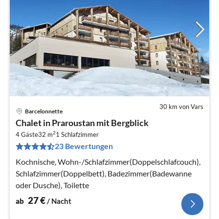
30 km von Vars
Barcelonnette
Pre
Chalet in Praroustan mit Bergblick
ab
2
2
4 Gäste
32 m
1
Schlafzimmer
23 Bewertungen
pr
Na
Kochnische, Wohn-/Schlafzimmer(Doppelschlafcouch),
Schlafzimmer(Doppelbett), Badezimmer(Badewanne
oder Dusche), Toilette
27
€
ab
/ Nacht