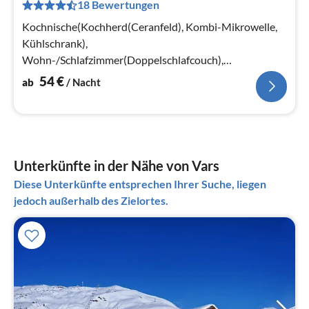
18 Bewertungen
pr
Na
Kochnische(Kochherd(Ceranfeld), Kombi-Mikrowelle,
Kühlschrank),
Wohn-/Schlafzimmer(Doppelschlafcouch),
Badezimmer(Badewanne oder Dusche, Toilette)
54
€
ab
/ Nacht
Unterkünfte in der Nähe von Vars
Diese Unterkünfte entsprechen Ihrer Suche, liegen
jedoch außerhalb des Zielortes.