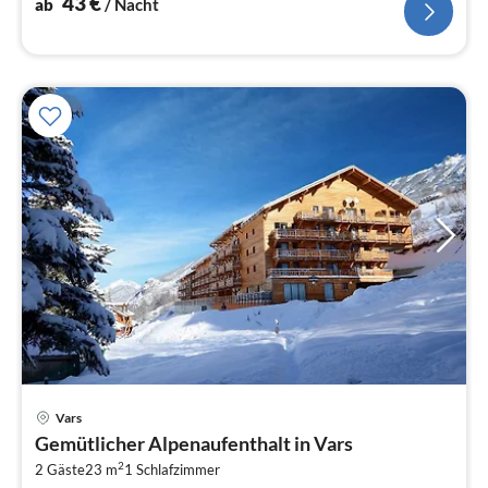
43
€
ab
/ Nacht
Vars
Pre
Gemütlicher Alpenaufenthalt in Vars
ab
2
5
2 Gäste
23 m
1
Schlafzimmer