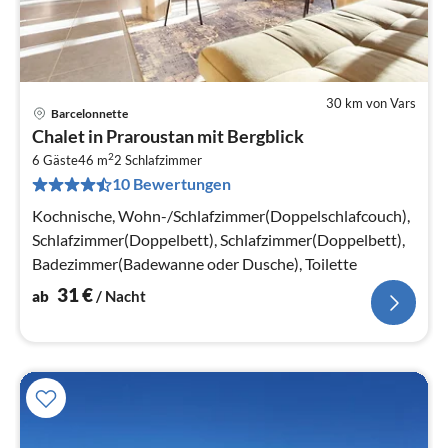
30 km von Vars
Barcelonnette
Pre
Chalet in Praroustan mit Bergblick
ab
2
3
6 Gäste
46 m
2
Schlafzimmer
10 Bewertungen
pr
Na
Kochnische, Wohn-/Schlafzimmer(Doppelschlafcouch),
Schlafzimmer(Doppelbett), Schlafzimmer(Doppelbett),
Badezimmer(Badewanne oder Dusche), Toilette
31
€
ab
/ Nacht