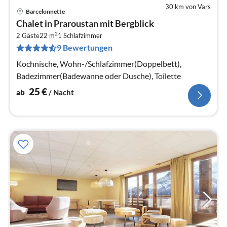
30 km von Vars
Barcelonnette
Pre
Chalet in Praroustan mit Bergblick
ab
2
2
2 Gäste
22 m
1
Schlafzimmer
9 Bewertungen
pr
Na
Kochnische, Wohn-/Schlafzimmer(Doppelbett),
Badezimmer(Badewanne oder Dusche), Toilette
25
€
ab
/ Nacht