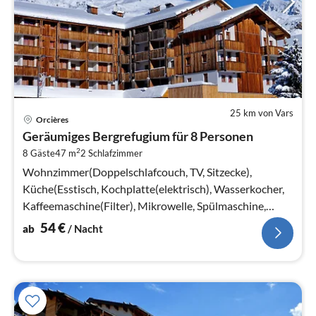
25 km von Vars
Pre
Orcières
ab
Geräumiges Bergrefugium für 8 Personen
5
2
8 Gäste
47 m
2
Schlafzimmer
pr
Na
Wohnzimmer(Doppelschlafcouch, TV, Sitzecke),
Küche(Esstisch, Kochplatte(elektrisch), Wasserkocher,
Kaffeemaschine(Filter), Mikrowelle, Spülmaschine,
Kühlschrank)
54
€
ab
/ Nacht