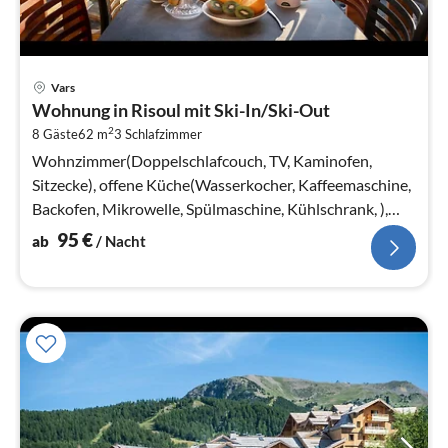
Pre
Vars
ab
Wohnung in Risoul mit Ski-In/Ski-Out
9
2
8 Gäste
62 m
3
Schlafzimmer
pr
Na
Wohnzimmer(Doppelschlafcouch, TV, Kaminofen,
Sitzecke), offene Küche(Wasserkocher, Kaffeemaschine,
Backofen, Mikrowelle, Spülmaschine, Kühlschrank, ),
Schlafzimmer(Doppelbett)
95
€
ab
/ Nacht