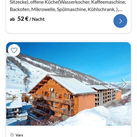
Sitzecke), offene Küche(Wasserkocher, Kaffeemaschine,
Backofen, Mikrowelle, Spülmaschine, Kühlschrank, ),
Schlafzimmer(Doppelbett)
52
€
ab
/ Nacht
Vars