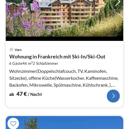
Pre
Vars
ab
Wohnung in Frankreich mit Ski-In/Ski-Out
4
2
6 Gäste
46 m
2
Schlafzimmer
pr
Na
Wohnzimmer(Doppelschlafcouch, TV, Kaminofen,
Sitzecke), offene Küche(Wasserkocher, Kaffeemaschine,
Backofen, Mikrowelle, Spülmaschine, Kühlschrank, ),
Schlafzimmer(Doppelbett)
47
€
ab
/ Nacht