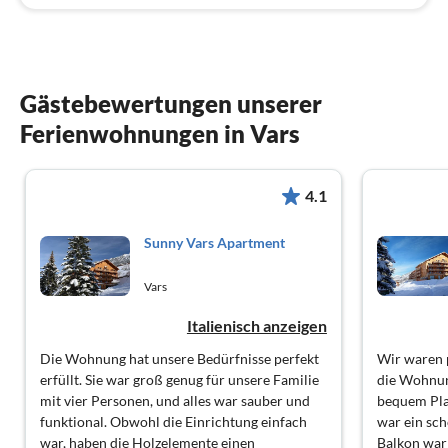
Gästebewertungen unserer
Ferienwohnungen in Vars
4.1
Sunny Vars Apartment
Vars
Italienisch anzeigen
Die Wohnung hat unsere Bedürfnisse perfekt
Wir waren p
erfüllt. Sie war groß genug für unsere Familie
die Wohnun
mit vier Personen, und alles war sauber und
bequem Pla
funktional. Obwohl die Einrichtung einfach
war ein sch
war, haben die Holzelemente einen
Balkon war 