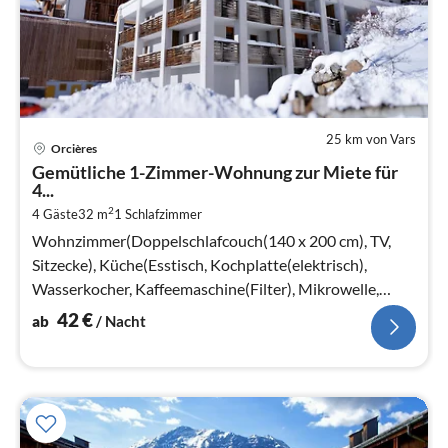
25 km von Vars
Pre
Orcières
ab
Gemütliche 1-Zimmer-Wohnung zur Miete für
4
4...
pr
2
4 Gäste
32 m
1
Schlafzimmer
Na
Wohnzimmer(Doppelschlafcouch(140 x 200 cm), TV,
Sitzecke), Küche(Esstisch, Kochplatte(elektrisch),
Wasserkocher, Kaffeemaschine(Filter), Mikrowelle,
Spülmaschine, Kühlschrank)
42
€
ab
/ Nacht