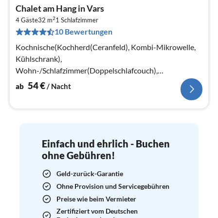
Pre
Chalet am Hang in Vars
ab
2
5
4 Gäste
32 m
1
Schlafzimmer
10 Bewertungen
pr
Na
Kochnische(Kochherd(Ceranfeld), Kombi-Mikrowelle,
Kühlschrank),
Wohn-/Schlafzimmer(Doppelschlafcouch),
Schlafzimmer(Doppelbett), Badezimmer(Badewanne
54
€
ab
/ Nacht
oder Dusche, Toilette)
Einfach und ehrlich - Buchen
ohne Gebühren!
Geld-zurück-Garantie
Ohne Provision und Servicegebühren
Preise wie beim Vermieter
Zertifiziert vom Deutschen