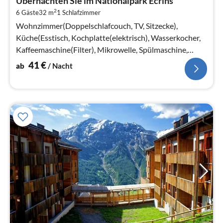
Übernachten Sie im Nationalpark Écrins
4
2
6 Gäste
32 m
1
Schlafzimmer
pr
Na
Wohnzimmer(Doppelschlafcouch, TV, Sitzecke),
Küche(Esstisch, Kochplatte(elektrisch), Wasserkocher,
Kaffeemaschine(Filter), Mikrowelle, Spülmaschine,
Kühlschrank)
41
€
ab
/ Nacht