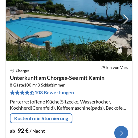
29 km von Vars
Chorges
Pre
Unterkunft am Chorges-See mit Kamin
ab
2
9
8 Gäste
100 m
3
Schlafzimmer
108 Bewertungen
pr
Na
Parterre: (offene Küche(Sitzecke, Wasserkocher,
Kochherd(Ceranfeld), Kaffeemaschine(pads), Backofen,
Mikrowelle, Spülmaschine, Kühlschrank(+ Gefrierfach))
Kostenfreie Stornierung
92
€
ab
/ Nacht