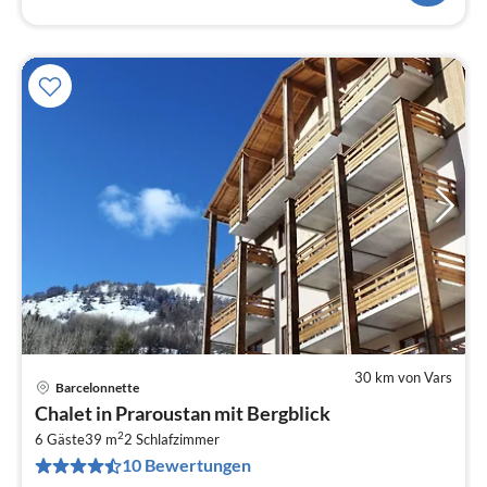
30 km von Vars
Barcelonnette
Pre
Chalet in Praroustan mit Bergblick
ab
2
2
6 Gäste
39 m
2
Schlafzimmer
10 Bewertungen
pr