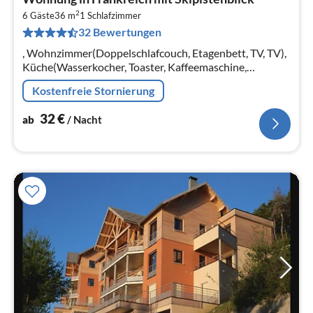
ab
2
3
6 Gäste
36 m
1
Schlafzimmer
32 Bewertungen
pr
Na
, Wohnzimmer(Doppelschlafcouch, Etagenbett, TV, TV),
Küche(Wasserkocher, Toaster, Kaffeemaschine,
Mikrowelle, Spülmaschine, Kühlschrank,
Kostenfreie Stornierung
Tiefkühlschrank, Zitruspresse)
32
€
ab
/ Nacht