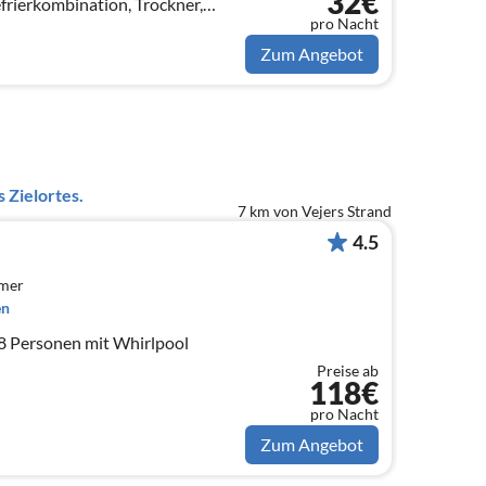
32€
rierkombination, Trockner,
pro Nacht
Zum Angebot
 Zielortes.
7 km von Vejers Strand
4.5
mmer
en
 8 Personen mit Whirlpool
Preise ab
118€
pro Nacht
Zum Angebot