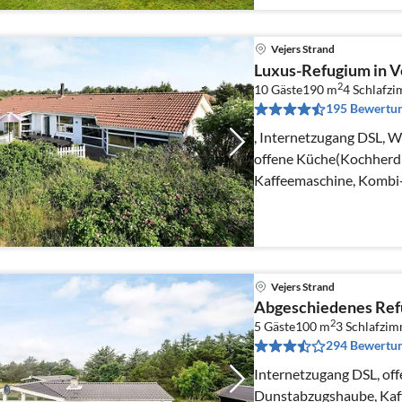
Vejers Strand
Luxus-Refugium in V
2
10 Gäste
190 m
4
Schlafz
195 Bewertu
, Internetzugang DSL, W
offene Küche(Kochherd
Kaffeemaschine, Kombi-
Kühl-/Gefrierkombinati
Vejers Strand
Abgeschiedenes Ref
2
5 Gäste
100 m
3
Schlafzi
294 Bewertu
Internetzugang DSL, off
Dunstabzugshaube, Kaf