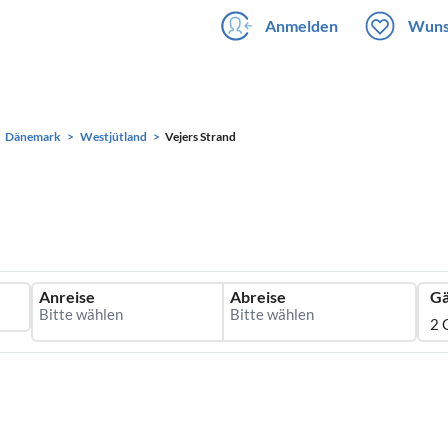
Anmelden
Wuns
Dänemark
Westjütland
Vejers Strand
Anreise
Abreise
Gä
2 