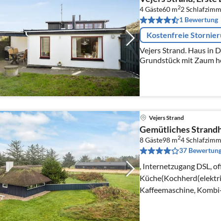
2
4 Gäste
60 m
2
Schlafzimm
1 Bewertung
Kostenfreie Stornie
Vejers Strand. Haus in 
Grundstück mit Zaum h
sehr geeigmet.
Vejers Strand
Gemütliches Strandh
2
8 Gäste
98 m
4
Schlafzimm
37 Bewertun
, Internetzugang DSL, of
Küche(Kochherd(elektri
Kaffeemaschine, Kombi-
Kühlschrank(+ Gefrierf