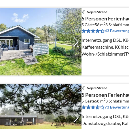
Vejers Strand
5 Personen Ferienhau
2
5 Gäste
56 m
3
Schlafzimm
43 Bewertun
Internetzugang DSL, Kü
Kaffeemaschine, Kühlsch
Wohn-/Schlafzimmer(TV
Fernsehsender), Herd(H
Vejers Strand
5 Personen Ferienhau
2
5 Gäste
68 m
3
Schlafzimm
73 Bewertun
Internetzugang DSL, Kü
Dunstabzugshaube, Kaf