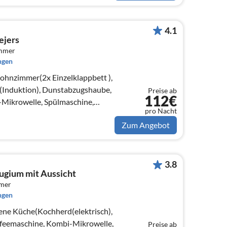
4.1
ejers
immer
ngen
ohnzimmer(2x Einzelklappbett ),
(Induktion), Dunstabzugshaube,
Preise ab
112€
Mikrowelle, Spülmaschine,
pro Nacht
on)
Zum Angebot
3.8
ugium mit Aussicht
mmer
ngen
ene Küche(Kochherd(elektrisch),
feemaschine, Kombi-Mikrowelle,
Preise ab