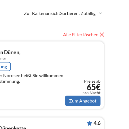
Zur Kartenansicht
Sortieren: Zufällig
Alle Filter löschen
en Dünen,
mmer
rung
er Nordsee heißt Sie willkommen
 stimmung.
Preise ab
65€
pro Nacht
Zum Angebot
4.6
 Dünenkette