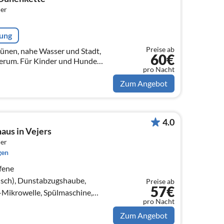
er
rung
Preise ab
Dünen, nahe Wasser und Stadt,
60€
erum. Für Kinder und Hunde
pro Nacht
Zum Angebot
4.0
aus in Vejers
er
gen
fene
sch), Dunstabzugshaube,
Preise ab
57€
Mikrowelle, Spülmaschine,
pro Nacht
ach), Trockner, Waschmaschine)
Zum Angebot