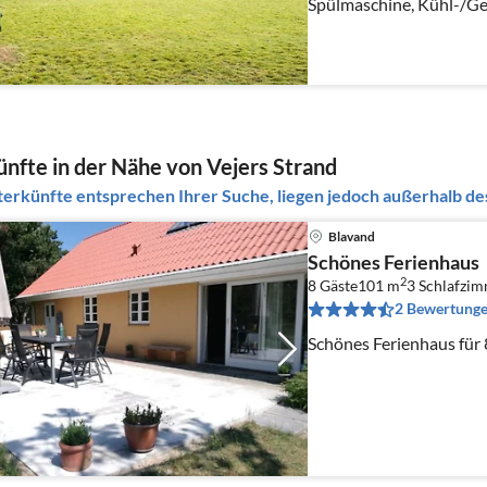
Spülmaschine, Kühl-/Gef
Waschmaschine)
nfte in der Nähe von Vejers Strand
erkünfte entsprechen Ihrer Suche, liegen jedoch außerhalb des
Blavand
Schönes Ferienhaus
2
8 Gäste
101 m
3
Schlafzi
2 Bewertung
Schönes Ferienhaus für