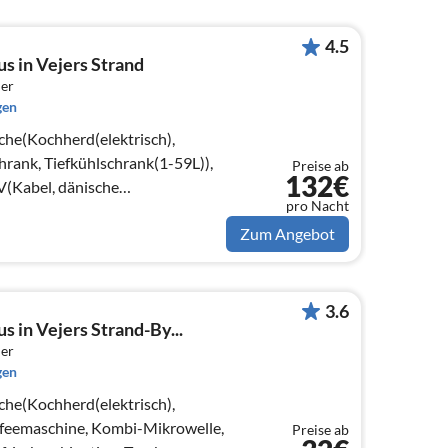
4.5
s in Vejers Strand
er
gen
che(Kochherd(elektrisch),
rank, Tiefkühlschrank(1-59L)),
Preise ab
132€
(Kabel, dänische
pro Nacht
olz)
Zum Angebot
3.6
s in Vejers Strand-By...
er
gen
che(Kochherd(elektrisch),
feemaschine, Kombi-Mikrowelle,
Preise ab