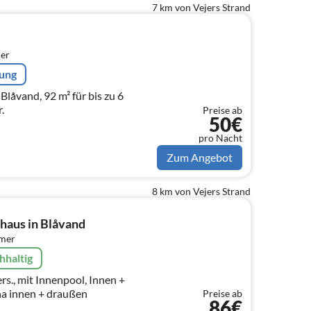
7 km von Vejers Strand
er
rung
Blåvand, 92 m² für bis zu 6
r.
Preise ab
50€
pro Nacht
Zum Angebot
8 km von Vejers Strand
haus in Blåvand
mmer
hhaltig
rs., mit Innenpool, Innen +
a innen + draußen
Preise ab
86€