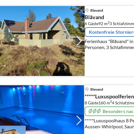
Blavand
Blåvand
2
6 Gäste
92 m
3
Schlafzimm
Kostenfreie Stornie
Ferienhaus "Blåvand" in 
Personen, 3 Schlafimme
Blavand
*****Luxuspoolferien
2
8 Gäste
160 m
4
Schlafzi
Besonders nac
*****Luxuspoolhaus 8 Pe
Aussen-Whirlpool, Saun