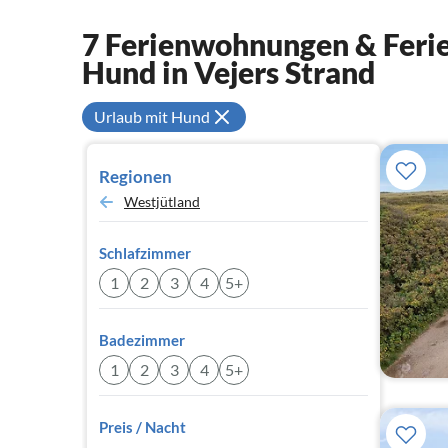
7 Ferienwohnungen & Ferie
Hund in Vejers Strand
Urlaub mit Hund
Regionen
Westjütland
Schlafzimmer
1
2
3
4
5+
Badezimmer
1
2
3
4
5+
Preis / Nacht