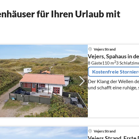
nhäuser für Ihren Urlaub mit
Vejers Strand
Vejers, Spahaus in d
2
8 Gäste
110 m
3
Schlafzi
Kostenfreie Stornie
Der Klang der Wellen d
und schafft eine ruhige,
Vejers Strand
Vejers Strand, Erste