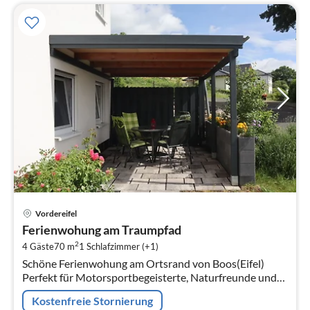
Pre
Vordereifel
ab
Ferienwohung am Traumpfad
7
2
4 Gäste
70 m
1
Schlafzimmer (+1)
pr
Schöne Ferienwohung am Ortsrand von Boos(Eifel)
Na
Perfekt für Motorsportbegeisterte, Naturfreunde und
Familien
Kostenfreie Stornierung