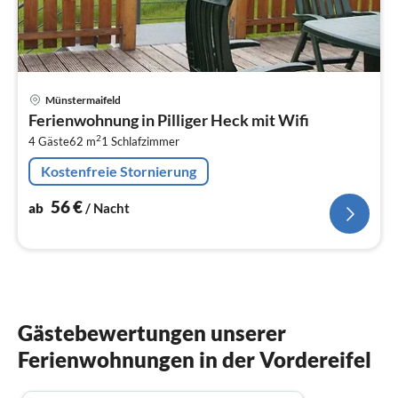
Pre
Münstermaifeld
ab
Ferienwohnung in Pilliger Heck mit Wifi
5
2
4 Gäste
62 m
1
Schlafzimmer
pr
Na
Kostenfreie Stornierung
56
€
ab
/ Nacht
Gästebewertungen unserer
Ferienwohnungen in der Vordereifel