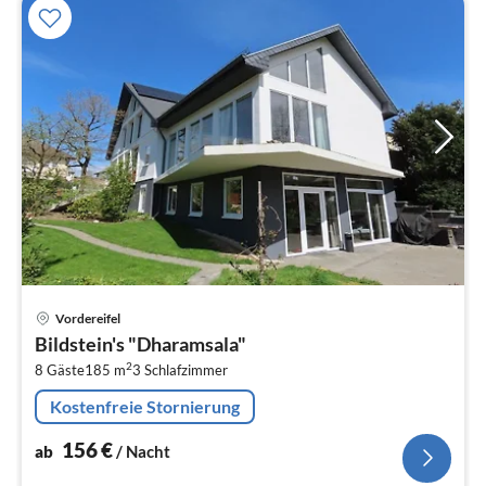
Pre
Vordereifel
ab
Bildstein's "Dharamsala"
1
2
8 Gäste
185 m
3
Schlafzimmer
pr
Na
Kostenfreie Stornierung
156
€
ab
/ Nacht