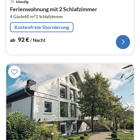
Mendig
ab
Ferienwohnung mit 2 Schlafzimmer
9
2
4 Gäste
60 m
2
Schlafzimmer
pr
Na
Kostenfreie Stornierung
92
€
ab
/ Nacht