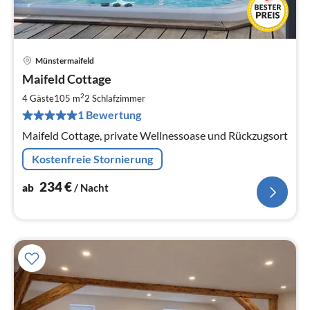
Münstermaifeld
Pre
Maifeld Cottage
ab
2
2
4 Gäste
105 m
2
Schlafzimmer
pr
1 Bewertung
Na
Maifeld Cottage, private Wellnessoase und Rückzugsort
Kostenfreie Stornierung
234
€
ab
/ Nacht