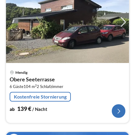
Pre
Mendig
ab
Obere Seeterrasse
1
2
6 Gäste
104 m
2
Schlafzimmer
pr
Na
Kostenfreie Stornierung
139
€
ab
/ Nacht