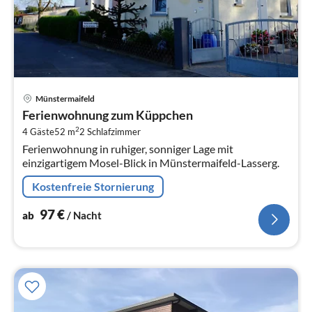
Pre
Münstermaifeld
ab
Ferienwohnung zum Küppchen
9
2
4 Gäste
52 m
2
Schlafzimmer
pr
Ferienwohnung in ruhiger, sonniger Lage mit
Na
einzigartigem Mosel-Blick in Münstermaifeld-Lasserg.
Kostenfreie Stornierung
97
€
ab
/ Nacht