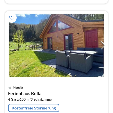
Pre
Mendig
ab
Ferienhaus Bella
1
2
4 Gäste
100 m
3
Schlafzimmer
pr
Na
Kostenfreie Stornierung