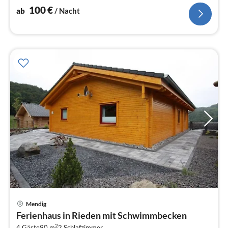
100
€
ab
/ Nacht
Pre
Mendig
ab
Ferienhaus in Rieden mit Schwimmbecken
8
2
4 Gäste
90 m
2
Schlafzimmer