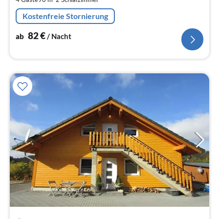
pr
Na
Kostenfreie Stornierung
82
€
ab
/ Nacht
Pre