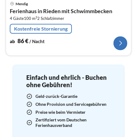
Pre
Mendig
ab
Ferienhaus in Rieden mit Schwimmbecken
8
2
4 Gäste
100 m
2
Schlafzimmer
pr
Na
Kostenfreie Stornierung
86
€
ab
/ Nacht
Einfach und ehrlich - Buchen
ohne Gebühren!
Geld-zurück-Garantie
Ohne Provision und Servicegebühren
Preise wie beim Vermieter
Zertifiziert vom Deutschen
Ferienhausverband