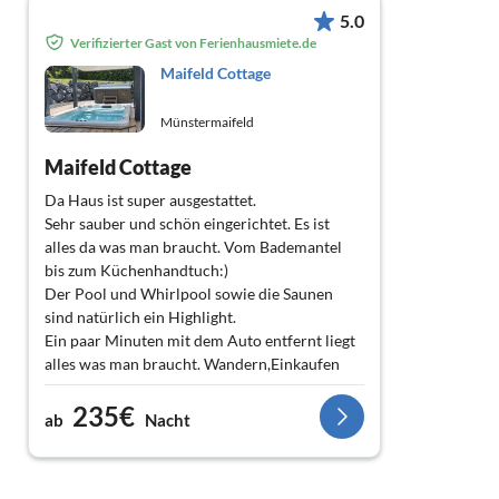
5.0
Verifizierter Gast von Ferienhausmiete.de
Maifeld Cottage
Münstermaifeld
Maifeld Cottage
Da Haus ist super ausgestattet.
Sehr sauber und schön eingerichtet. Es ist
alles da was man braucht. Vom Bademantel
bis zum Küchenhandtuch:)
Der Pool und Whirlpool sowie die Saunen
sind natürlich ein Highlight.
Ein paar Minuten mit dem Auto entfernt liegt
alles was man braucht. Wandern,Einkaufen
...alles gut erreichbar. Eine Zwichenreinigung
235€
gab es auch. Inklusive Handtücher und
ab
Nacht
Bettwäsche wechsel.
Es gab sogar eine super liebe Überraschung
für unseren Vierbeiner.