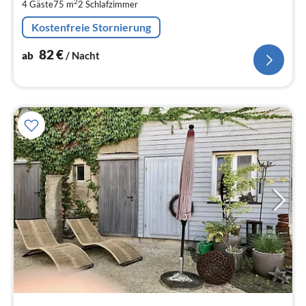
2
4 Gäste
75 m
2
Schlafzimmer
pr
Na
Kostenfreie Stornierung
82
€
ab
/ Nacht