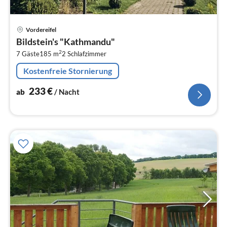
Pre
Vordereifel
ab
Bildstein's "Kathmandu"
2
2
7 Gäste
185 m
2
Schlafzimmer
pr
Na
Kostenfreie Stornierung
233
€
ab
/ Nacht