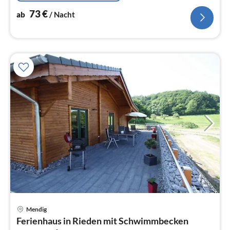
73
€
ab
/ Nacht
Pre
Mendig
ab
Ferienhaus in Rieden mit Schwimmbecken
8