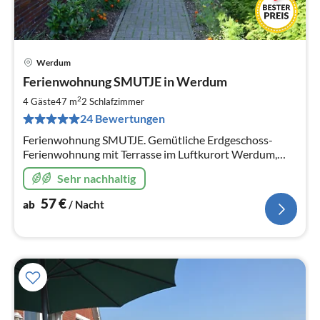
Werdum
Pre
Ferienwohnung SMUTJE in Werdum
ab
5
2
4 Gäste
47 m
2
Schlafzimmer
pr
24 Bewertungen
Na
Ferienwohnung SMUTJE. Gemütliche Erdgeschoss-
Ferienwohnung mit Terrasse im Luftkurort Werdum,
nahe dem beliebten Haustierpark.
Sehr nachhaltig
57
€
ab
/ Nacht