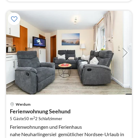
Pre
Werdum
ab
Ferienwohnung Seehund
5
2
5 Gäste
50 m
2
Schlafzimmer
pr
Na
Ferienwohnungen und Ferienhaus
nahe Neuharlingersiel  gemütlicher Nordsee-Urlaub in