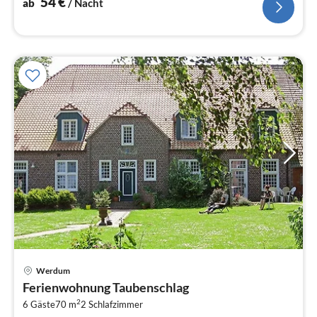
54
€
ab
/ Nacht
Pre
Werdum
ab
Ferienwohnung Taubenschlag
4
2
6 Gäste
70 m
2
Schlafzimmer
pr