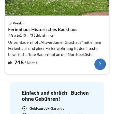
Pre
Werdum
ab
Ferienhaus Historisches Backhaus
7
2
7 Gäste
140 m
3
Schlafzimmer
pr
Na
Unser Bauernhof „Altwerdumer Grashaus“ mit einem
Ferienhaus und einer Ferienwohnung ist der älteste
bewirtschaftete Bauernhof an der Nordseeküste.
74
€
ab
/ Nacht
Einfach und ehrlich - Buchen
ohne Gebühren!
Geld-zurück-Garantie