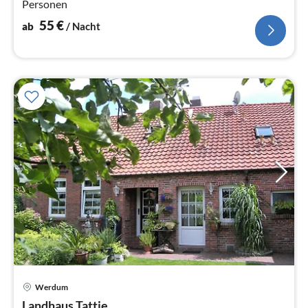
Personen
55
€
ab
/ Nacht
Werdum
Pre
Landhaus Tattje