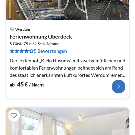
Werdum
Pre
Ferienwohnung Oberdeck
ab
2
4
5 Gäste
75 m
2
Schlafzimmer
5 Bewertungen
pr
Na
Der Ferienhof „Klein Husums“ mit zwei gemütlichen und
komfortablen Ferienwohnungen befindet sich am Rand
des staatlich anerkannten Luftkurortes Werdum, einer
grünen Oase der Ruhe...
45
€
ab
/ Nacht