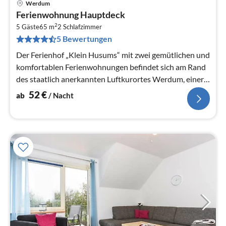
Werdum
Pre
Ferienwohnung Hauptdeck
ab
2
5
5 Gäste
65 m
2
Schlafzimmer
5 Bewertungen
pr
Na
Der Ferienhof „Klein Husums“ mit zwei gemütlichen und
komfortablen Ferienwohnungen befindet sich am Rand
des staatlich anerkannten Luftkurortes Werdum, einer
grünen Oase der Ruhe...
52
€
ab
/ Nacht