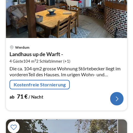
Pre
Werdum
ab
Landhaus up de Warft -
7
2
4 Gäste
104 m
2
Schlafzimmer (+1)
pr
Die ca. 104 qm2 grosse Wohnung Störtebecker liegt im
Na
vorderenTeil des Hauses. Im urigen Wohn- und
Kochbereich im Erdgeschoss ist das historische
Kostenfreie Stornierung
Balkenkonstrukt erhalten worden.
71
€
ab
/ Nacht