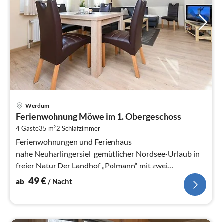
Pre
Werdum
ab
Ferienwohnung Möwe im 1. Obergeschoss
4
2
4 Gäste
35 m
2
Schlafzimmer
pr
Na
Ferienwohnungen und Ferienhaus
nahe Neuharlingersiel  gemütlicher Nordsee-Urlaub in
freier Natur Der Landhof „Polmann“ mit zwei
gemütlichen Ferienwohnungen sowie einem schönen...
49
€
ab
/ Nacht