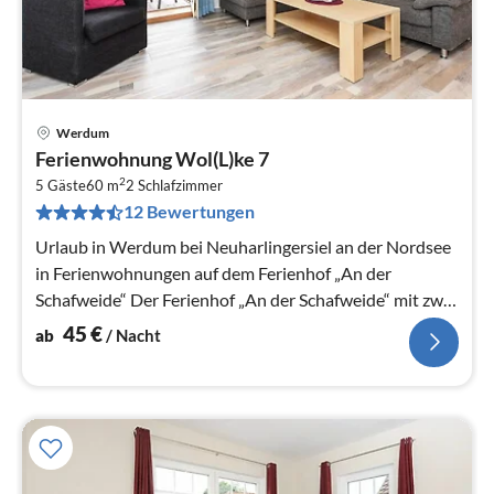
Werdum
Pre
Ferienwohnung Wol(L)ke 7
ab
2
4
5 Gäste
60 m
2
Schlafzimmer
12 Bewertungen
pr
Na
Urlaub in Werdum bei Neuharlingersiel an der Nordsee
in Ferienwohnungen auf dem Ferienhof „An der
Schafweide“ Der Ferienhof „An der Schafweide“ mit zwei
gemütlichen und komfort...
45
€
ab
/ Nacht