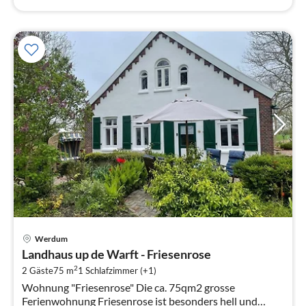
Pre
Werdum
ab
Landhaus up de Warft - Friesenrose
6
2
2 Gäste
75 m
1
Schlafzimmer (+1)
pr
Wohnung "Friesenrose" Die ca. 75qm2 grosse
Na
Ferienwohnung Friesenrose ist besonders hell und