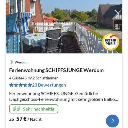
Werdum
Pre
Ferienwohnung SCHIFFSJUNGE Werdum
ab
5
2
4 Gäste
45 m
2
Schlafzimmer
pr
23 Bewertungen
Na
Ferienwohnung SCHIFFSJUNGE. Gemütliche
Dachgeschoss-Ferienwohnung mit sehr großem Balkon
im Luftkurort Werdum, nahe dem beliebten
Sehr nachhaltig
Haustierpark.
57
€
ab
/ Nacht