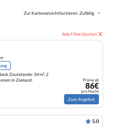
Zur Kartenansicht
Sortieren: Zufällig
Alle Filter löschen
er
rung
aub Zoutelande: 34 m², 2
sonen in Zeeland.
Preise ab
86€
pro Nacht
Zum Angebot
5.0
d