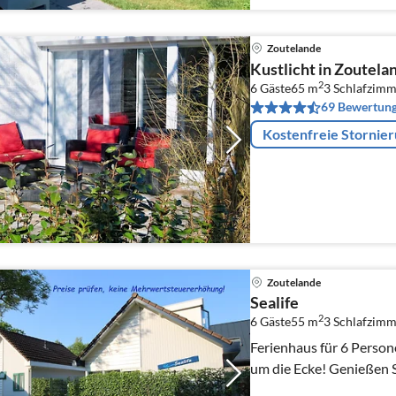
Zoutelande
Kustlicht in Zoutela
2
6 Gäste
65 m
3
Schlafzimm
69 Bewertun
Kostenfreie Stornie
Zoutelande
Sealife
2
6 Gäste
55 m
3
Schlafzimm
Ferienhaus für 6 Person
um die Ecke! Genießen S