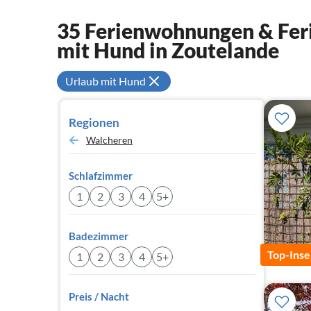
35 Ferienwohnungen & Feri
mit Hund in Zoutelande
Urlaub mit Hund
Regionen
Walcheren
Schlafzimmer
1
2
3
4
5+
Badezimmer
Top-Inse
1
2
3
4
5+
Preis / Nacht