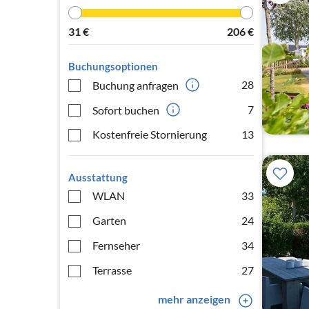
31
€
206
€
Buchungsoptionen
28
Buchung anfragen
7
Sofort buchen
Kostenfreie Stornierung
13
Ausstattung
WLAN
33
Garten
24
Fernseher
34
Terrasse
27
mehr anzeigen