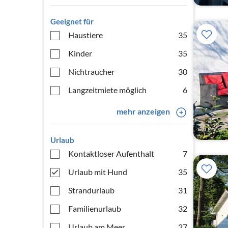
Geeignet für
Haustiere
35
Kinder
35
Nichtraucher
30
Langzeitmiete möglich
6
mehr anzeigen
Urlaub
Kontaktloser Aufenthalt
7
Urlaub mit Hund
35
Strandurlaub
31
Familienurlaub
32
Urlaub am Meer
27