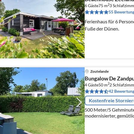
2
6 Gäste
75 m
3
Schlafzimm
55 Bewertun
Ferienhaus für 6 Person
Fuße der Dünen.
Zoutelande
Bungalow De Zandpu
2
4 Gäste
50 m
2
Schlafzimm
42 Bewertun
Kostenfreie Stornie
500 Meter/5 Gehminuten
modernisierter, gemütli
4 Personen im Jahr 202
rundherum.