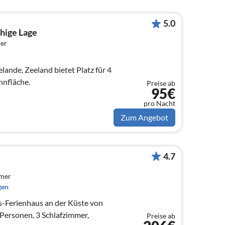
5.0
hige Lage
er
lande, Zeeland bietet Platz für 4
nfläche.
Preise ab
95€
pro Nacht
Zum Angebot
4.7
mmer
gen
s-Ferienhaus an der Küste von
Personen, 3 Schlafzimmer,
Preise ab