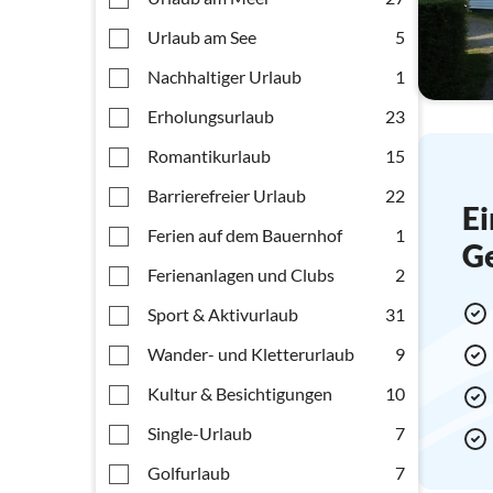
Urlaub am See
5
Nachhaltiger Urlaub
1
Erholungsurlaub
23
Romantikurlaub
15
Barrierefreier Urlaub
22
Ei
Ferien auf dem Bauernhof
1
G
Ferienanlagen und Clubs
2
Sport & Aktivurlaub
31
Wander- und Kletterurlaub
9
Kultur & Besichtigungen
10
Single-Urlaub
7
Golfurlaub
7