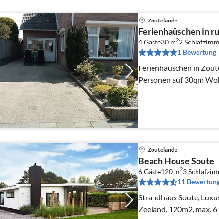
Zoutelande
Ferienhaüschen in ru
2
4 Gäste
30 m
2
Schlafzimm
1 Bewertung
Ferienhaüschen in Zoute
Personen auf 30qm Woh
Zoutelande
Beach House Soute
2
6 Gäste
120 m
3
Schlafzi
11 Bewertun
Strandhaus Soute, Luxu
Zeeland, 120m2, max. 6 