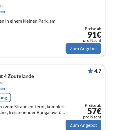
er
gen
en in einem kleinen Park, am
Preise ab
91€
pro Nacht
Zum Angebot
4.7
t 4 Zoutelande
er
gen
rung
Preise ab
 vom Strand entfernt, komplett
57€
cher, freistehender Bungalow für
pro Nacht
2 mit sonnigem, privatem Garten
Zum Angebot