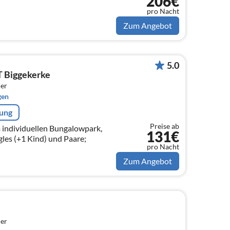
206€
pro Nacht
Zum Angebot
5.0
T Biggekerke
er
gen
rung
Preise ab
 individuellen Bungalowpark,
131€
gles (+1 Kind) und Paare;
pro Nacht
Zum Angebot
er