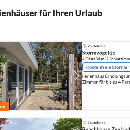
enhäuser für Ihren Urlaub
Zoutelande
Stormvogeltje
2
4 Gäste
34 m
2
Schlafzimm
Kostenfreie Stornie
Ferienhaus Erholungsurl
Zimmer, für bis zu 4 Per
rat
Zoutelande
Beachhouse Zeelan