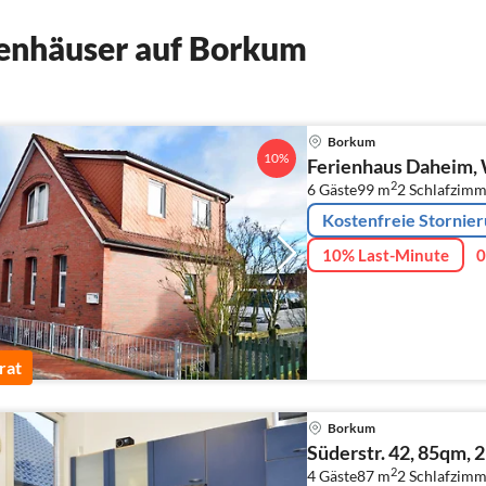
enhäuser auf Borkum
Borkum
10%
Ferienhaus Daheim, 
2
6 Gäste
99 m
2
Schlafzimm
Kostenfreie Stornie
10% Last-Minute
0
rat
Borkum
Süderstr. 42, 85qm, 
2
4 Gäste
87 m
2
Schlafzimm