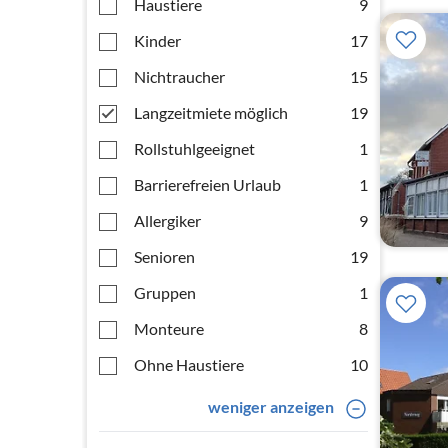
Haustiere
9
Kinder
17
Nichtraucher
15
Langzeitmiete möglich
19
Rollstuhlgeeignet
1
Barrierefreien Urlaub
1
Allergiker
9
Senioren
19
Gruppen
1
Monteure
8
Ohne Haustiere
10
weniger anzeigen