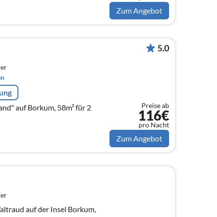
Zum Angebot
5.0
er
en
rung
Preise ab
nd" auf Borkum, 58m² für 2
116€
pro Nacht
Zum Angebot
er
traud auf der Insel Borkum,