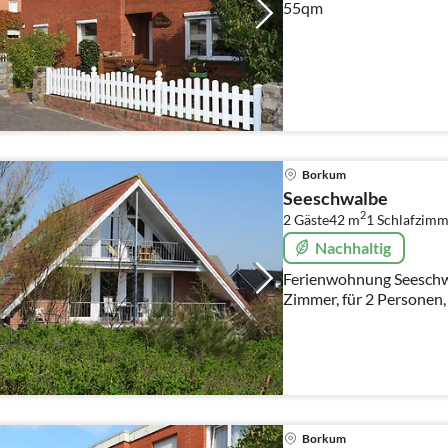
55qm
Borkum
Seeschwalbe
2
2 Gäste
42 m
1
Schlafzimm
Nachhaltig
Ferienwohnung Seeschwa
Zimmer, für 2 Personen
Borkum