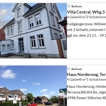
Borkum
Villa Central, Whg.3 
2
4 Gäste
50 m
2
Schlafzimm
Fußgängerzone, Wilhelm
mit 2 Schlafzi.,Interne
ggf. zw. dem 21.11. - 2
Borkum
Haus Norderoog, Ter
2
4 Gäste
48 m
1
Schlafzimm
Haus Norderoog, Hinden
Terrasse,WLAN,Tel., eig
399€/Fewo/1Woche/4Erw
dem 24.02.2022, zwe