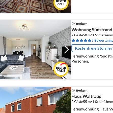
Borkum
Wohnung Südstrand
2
2 Gäste
58 m
1
Schlafzimm
5 Bewertung
Kostenfreie Stornie
Ferienwohnung "Südstra
Personen.
Borkum
Haus Waltraud
2
2 Gäste
55 m
1
Schlafzimm
Ferienwohnung Haus Wal