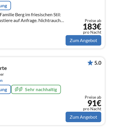
rung
milie Berg im friesischen Stil:
tiere auf Anfrage. Nichtraucher,
Preise ab
183€
s Wohnzimmer, große Küche, 2019
pro Nacht
Zum Angebot
5.0
rte
er
en
rung
Sehr nachhaltig
Preise ab
91€
pro Nacht
Zum Angebot