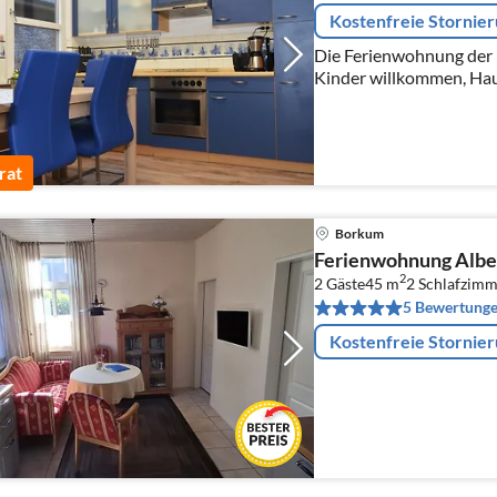
Kostenfreie Stornie
Die Ferienwohnung der Fa
Kinder willkommen, Haus
2 Schlafzimmer, kleine
renoviert.
rat
Borkum
Ferienwohnung Albe
2
2 Gäste
45 m
2
Schlafzimm
5 Bewertung
Kostenfreie Stornie