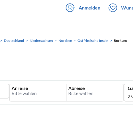
Anmelden
Wuns
Deutschland
Niedersachsen
Nordsee
Ostfriesische Inseln
Borkum
Anreise
Abreise
Gä
2 