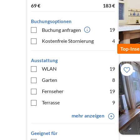
69
€
183
€
Buchungsoptionen
19
Buchung anfragen
Kostenfreie Stornierung
4
Top-Inse
Ausstattung
WLAN
19
Garten
8
Fernseher
19
Terrasse
9
mehr anzeigen
Geeignet für