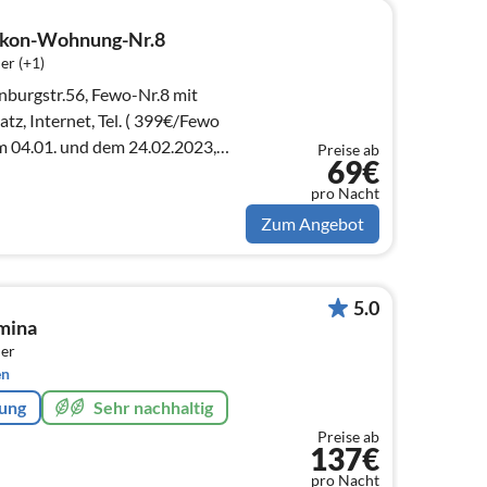
lkon-Wohnung-Nr.8
er (+1)
burgstr.56, Fewo-Nr.8 mit
tz, Internet, Tel. ( 399€/Fewo
 04.01. und dem 24.02.2023,
Preise ab
69€
pro Nacht
Zum Angebot
5.0
mina
er
en
rung
Sehr nachhaltig
Preise ab
137€
pro Nacht