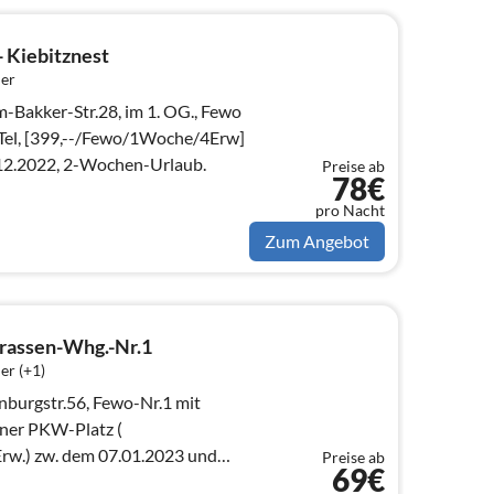
- Kiebitznest
er
-Bakker-Str.28, im 1. OG., Fewo
t+Tel, [399,--/Fewo/1Woche/4Erw]
9.12.2022, 2-Wochen-Urlaub.
Preise ab
78€
pro Nacht
Zum Angebot
rassen-Whg.-Nr.1
er (+1)
burgstr.56, Fewo-Nr.1 mit
ener PKW-Platz (
.) zw. dem 07.01.2023 und
Preise ab
69€
i-Wochen-Urlaub