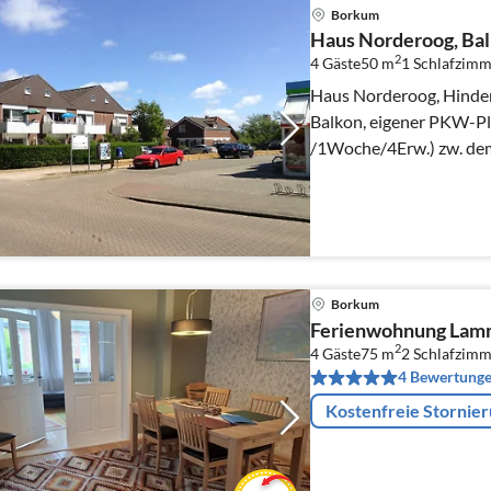
Borkum
Haus Norderoog, Ba
2
4 Gäste
50 m
1
Schlafzimm
Haus Norderoog, Hinden
Balkon, eigener PKW-Pla
/1Woche/4Erw.) zw. dem
zwei-Wochen-Urlaub.
Borkum
Ferienwohnung Lam
2
4 Gäste
75 m
2
Schlafzimm
4 Bewertung
Kostenfreie Stornie