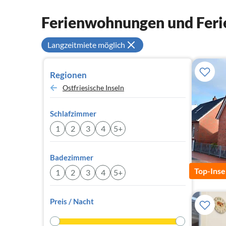
Ferienwohnungen und Feri
Langzeitmiete möglich
Regionen
Ostfriesische Inseln
Schlafzimmer
1
2
3
4
5+
Badezimmer
Top-Inse
1
2
3
4
5+
Preis / Nacht