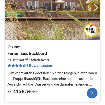
Eilsum
Pre
Ferienhaus Backbord
ab
1
2
6 Gäste
100 m
3
Schlafzimmer
pr
9 Bewertungen
Na
Direkt am alten Greetsieler Sieltief gelegen, bietet Ihnen
die Doppelhaushälfte Backbord eine beeindruckende
Aussicht auf das Wasser und die dahinterliegenden
Felder und Wiesen.
115
€
ab
/ Nacht