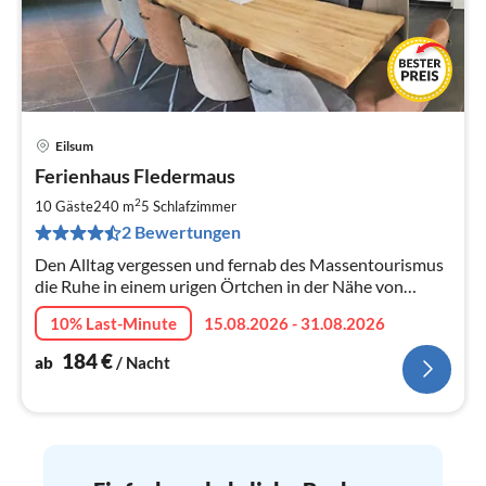
Eilsum
Pre
Ferienhaus Fledermaus
ab
1
2
10 Gäste
240 m
5
Schlafzimmer
pr
2 Bewertungen
Na
Den Alltag vergessen und fernab des Massentourismus
die Ruhe in einem urigen Örtchen in der Nähe von
Greetsiel genießen.
10% Last-Minute
15.08.2026 - 31.08.2026
184
€
ab
/ Nacht