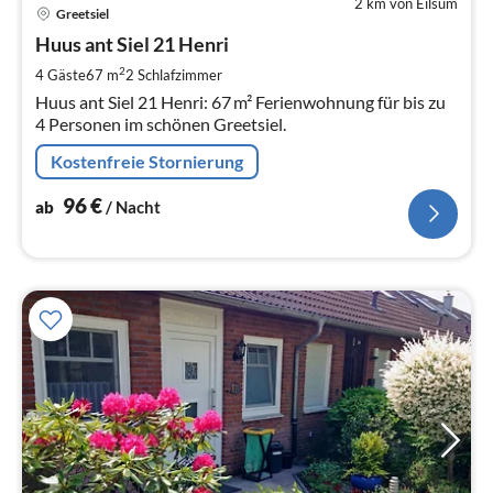
2 km von Eilsum
Pre
Greetsiel
ab
9
Huus ant Siel 21 Henri
pr
2
4 Gäste
67 m
2
Schlafzimmer
Na
Huus ant Siel 21 Henri: 67 m² Ferienwohnung für bis zu
4 Personen im schönen Greetsiel.
Kostenfreie Stornierung
96
€
ab
/ Nacht