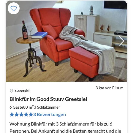
3 km von Eilsum
Greetsiel
Pre
Blinkfür im Good Stuuv Greetsiel
ab
6
2
6 Gäste
80 m
3
Schlafzimmer
pr
3 Bewertungen
Na
Wohnung Blinkfür mit 3 Schlafzimmern für bis zu 6
Personen. Bei Ankunft sind die Betten gemacht und die