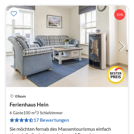
10%
Eilsum
Pre
Ferienhaus Hein
ab
1
2
6 Gäste
100 m
3
Schlafzimmer
pr
17 Bewertungen
Na
Sie möchten fernab des Massentourismus einfach