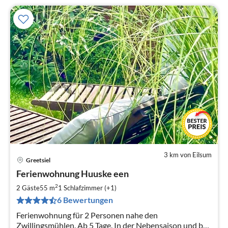
3 km von Eilsum
Greetsiel
Pre
Ferienwohnung Huuske een
ab
6
2
2 Gäste
55 m
1
Schlafzimmer (+1)
pr
6 Bewertungen
Na
Ferienwohnung für 2 Personen nahe den
Zwillingsmühlen. Ab 5 Tage. In der Nebensaison und bei