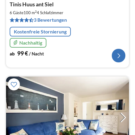
Pre
Tinis Huus ant Siel
ab
9
2
6 Gäste
100 m
4
Schlafzimmer
pr
3 Bewertungen
Na
Kostenfreie Stornierung
Nachhaltig
99
€
ab
/ Nacht