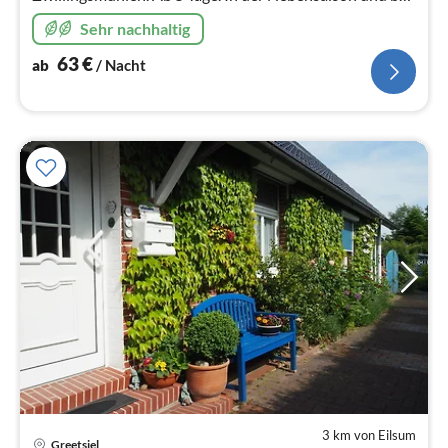
Buchungslücken ab 3-4 Tage zu buchen.
Sehr nachhaltig
63
€
ab
/ Nacht
3 km von Eilsum
Pre
Greetsiel