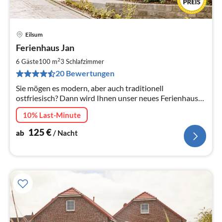
Eilsum
Pre
Ferienhaus Jan
ab
1
2
6 Gäste
100 m
3
Schlafzimmer
pr
20 Bewertungen
Na
Sie mögen es modern, aber auch traditionell
ostfriesisch? Dann wird Ihnen unser neues Ferienhaus
Jan, welches direkt gegenüber dem alten Greetsieler
10% Last-Minute
Sieltief liegt, gefallen.
125
€
ab
/ Nacht