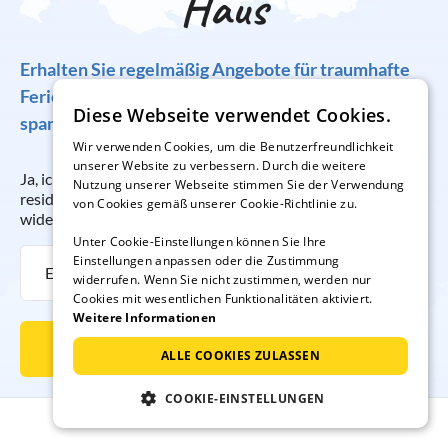
Haus
Erhalten Sie regelmäßig Angebote für traumhafte
Ferienunterkünfte, tolle Gewinnspiele und
Diese Webseite verwendet Cookies.
spannende Reisetipps!
Wir verwenden Cookies, um die Benutzerfreundlichkeit
unserer Website zu verbessern. Durch die weitere
Ja, ich möchte regelmäßig per E-Mail den Newsletter der
Nutzung unserer Webseite stimmen Sie der Verwendung
resido GmbH erhalten. Die Anmeldung kann ich jederzeit
von Cookies gemäß unserer Cookie-Richtlinie zu.
widerrufen.
Unter Cookie-Einstellungen können Sie Ihre
Einstellungen anpassen oder die Zustimmung
widerrufen. Wenn Sie nicht zustimmen, werden nur
Cookies mit wesentlichen Funktionalitäten aktiviert.
Weitere Informationen
Newsletter abonnieren
ALLE COOKIES ZULASSEN
COOKIE-EINSTELLUNGEN