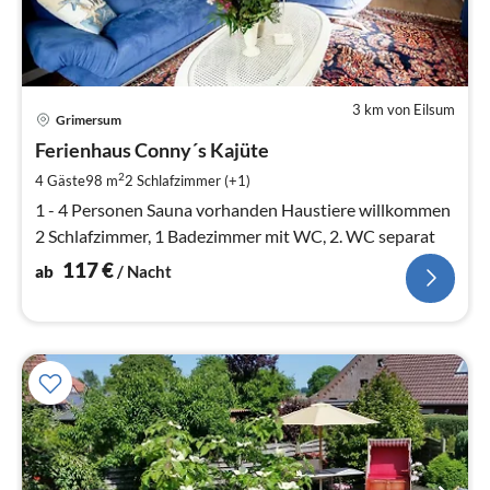
3 km von Eilsum
Pre
Grimersum
ab
1
Ferienhaus Conny´s Kajüte
pr
2
4 Gäste
98 m
2
Schlafzimmer (+1)
Na
1 - 4 Personen Sauna vorhanden Haustiere willkommen
2 Schlafzimmer, 1 Badezimmer mit WC, 2. WC separat
117
€
ab
/ Nacht