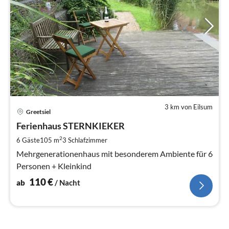
3 km von Eilsum
Pre
Greetsiel
ab
1
Ferienhaus STERNKIEKER
pr
2
6 Gäste
105 m
3
Schlafzimmer
Na
Mehrgenerationenhaus mit besonderem Ambiente für 6
Personen + Kleinkind
110
€
ab
/ Nacht