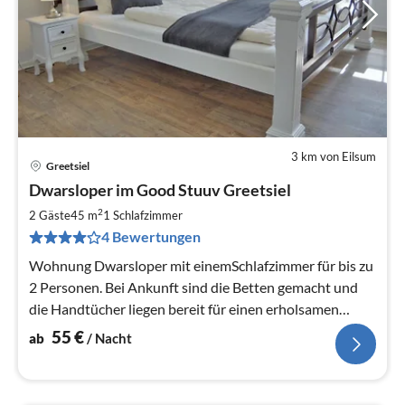
3 km von Eilsum
Greetsiel
Pre
Dwarsloper im Good Stuuv Greetsiel
ab
5
2
2 Gäste
45 m
1
Schlafzimmer
pr
4 Bewertungen
Na
Wohnung Dwarsloper mit einemSchlafzimmer für bis zu
2 Personen. Bei Ankunft sind die Betten gemacht und
die Handtücher liegen bereit für einen erholsamen
Urlaub. Kostenloses WLAN.
55
€
ab
/ Nacht