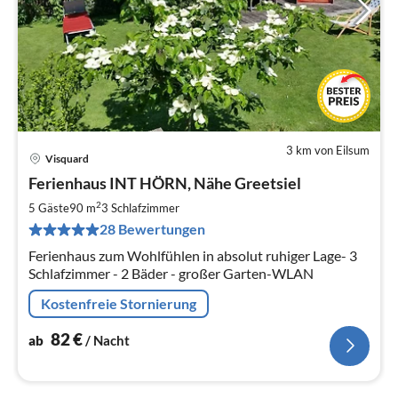
3 km von Eilsum
Visquard
Pre
Ferienhaus INT HÖRN, Nähe Greetsiel
ab
8
2
5 Gäste
90 m
3
Schlafzimmer
pr
28 Bewertungen
Na
Ferienhaus zum Wohlfühlen in absolut ruhiger Lage- 3
Schlafzimmer - 2 Bäder - großer Garten-WLAN
Kostenfreie Stornierung
82
€
ab
/ Nacht