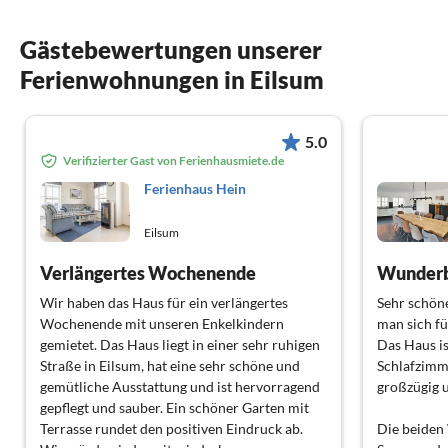
Gästebewertungen unserer
Ferienwohnungen in Eilsum
5.0
Verifizierter Gast von Ferienhausmiete.de
Ferienhaus Hein
Eilsum
Verlängertes Wochenende
Wir haben das Haus für ein verlängertes
Sehr schöne
Wochenende mit unseren Enkelkindern
man sich fü
gemietet. Das Haus liegt in einer sehr ruhigen
Das Haus is
Straße in Eilsum, hat eine sehr schöne und
Schlafzimm
gemütliche Ausstattung und ist hervorragend
großzügig u
gepflegt und sauber. Ein schöner Garten mit
Terrasse rundet den positiven Eindruck ab.
Die beiden