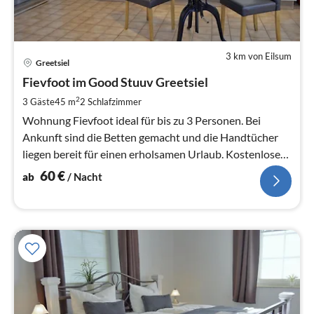
3 km von Eilsum
Pre
Greetsiel
ab
6
Fievfoot im Good Stuuv Greetsiel
pr
2
3 Gäste
45 m
2
Schlafzimmer
Na
Wohnung Fievfoot ideal für bis zu 3 Personen. Bei
Ankunft sind die Betten gemacht und die Handtücher
liegen bereit für einen erholsamen Urlaub. Kostenloses
WLAN.
60
€
ab
/ Nacht