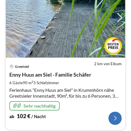
2 km von Eilsum
Pre
Greetsiel
ab
1
Enny Huus am Siel - Familie Schäfer
pr
2
6 Gäste
90 m
3
Schlafzimmer
Na
Ferienhaus "Enny Huus am Siel" in Krummhörn nähe
Greetsieler Innenstadt, 90m², für bis zu 6 Personen, 3
Schlafzimmer, direkter Zugang zum Siel
Sehr nachhaltig
102
€
ab
/ Nacht