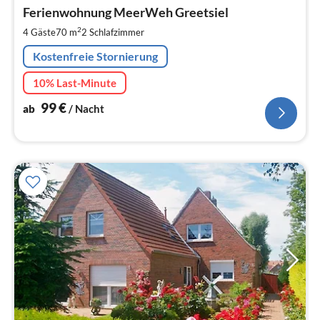
9
Ferienwohnung MeerWeh Greetsiel
pr
2
4 Gäste
70 m
2
Schlafzimmer
Na
Kostenfreie Stornierung
10% Last-Minute
99
€
ab
/ Nacht