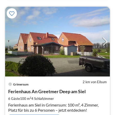
2 km von Eilsum
Pre
Grimersum
ab
1
Ferienhaus An Greetmer Deep am Siel
pr
2
6 Gäste
100 m
4
Schlafzimmer
Na
Ferienhaus am Siel in Grimersum: 100 m², 4 Zimmer,
Platz für bis zu 6 Personen – jetzt entdecken!