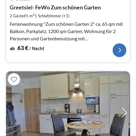
ab
6
Greetsiel- FeWo Zum schönen Garten
pr
2
2 Gäste
65 m
1
Schlafzimmer (+1)
Na
Ferienwohnung "Zum schönen Garten 2" ca. 65 qm mit
Balkon, Parkplatz, 1200 qm Garten, Wohnung für 2
Personen und Gartenbenutzung mit
Terrasse/Liegewiese
63
€
ab
/ Nacht