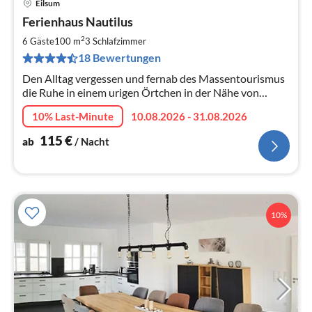
Eilsum
Pre
Ferienhaus Nautilus
ab
1
2
6 Gäste
100 m
3
Schlafzimmer
pr
18 Bewertungen
Na
Den Alltag vergessen und fernab des Massentourismus
die Ruhe in einem urigen Örtchen in der Nähe von
Greetsiel genießen.
10% Last-Minute
10.08.2026 - 31.08.2026
115
€
ab
/ Nacht
10%