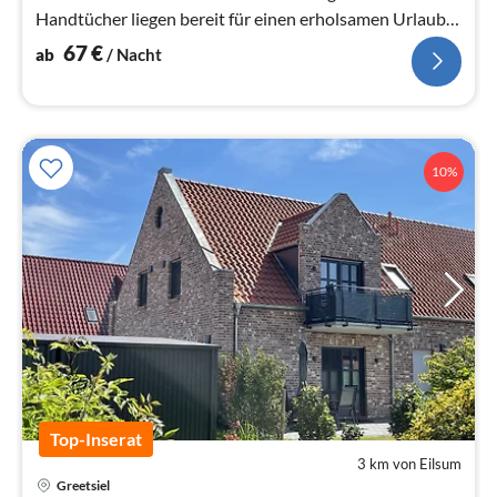
Handtücher liegen bereit für einen erholsamen Urlaub.
Kostenloses WLAN.
67
€
ab
/ Nacht
10%
Top-Inserat
3 km von Eilsum
Pre
Greetsiel
ab