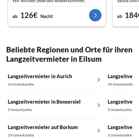
Wir würden jederzeit wiederkommen.
Sauna und 
Gesamteind
126€
184
ab
Nacht
ab
Draußen gib
gegrillt we
Platz zum 
entspreche
Beliebte Regionen und Orte für ihren
Grundstück
Langzeitvermieter in Eilsum
Einziges Ma
auch kein A
Ansonsten d
Langzeitvermieter in Aurich
Langzeitvermi
Vermietung
14 Unterkünfte
39 Unterkünfte
man dann au
das Auto ve
Bikes und a
Langzeitvermieter in Bensersiel
Langzeitverm
Haus. Überg
5 Unterkünfte
5 Unterkünfte
problemlos
Langzeitvermieter auf Borkum
Langzeitvermi
19 Unterkünfte
5 Unterkünfte