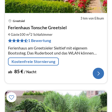
3 km von Eilsum
Greetsiel
Pre
Ferienhaus Tonsche Greetsiel
ab
8
2
4 Gäste
100 m
2
Schlafzimmer
pr
1 Bewertung
Na
Ferienhaus am Greetsieler Sieltief mit eigenem
Bootssteg. Das Ruderboot und das WLAN können
kostenlos genutzt werden.Angelmöglichkeit am Haus.
Kostenfreie Stornierung
85
€
ab
/ Nacht