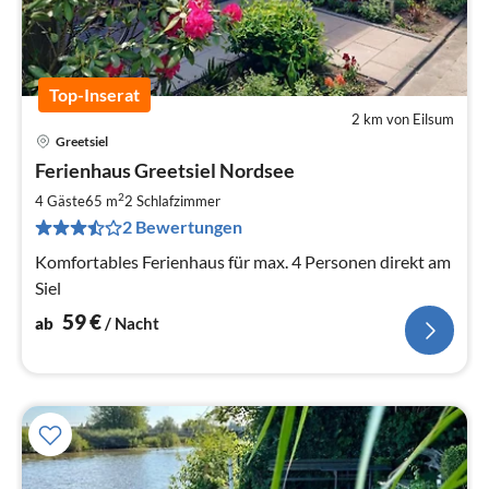
Top-Inserat
2 km von Eilsum
Greetsiel
Pre
Ferienhaus Greetsiel Nordsee
ab
5
2
4 Gäste
65 m
2
Schlafzimmer
pr
2 Bewertungen
Na
Komfortables Ferienhaus für max. 4 Personen direkt am
Siel
59
€
ab
/ Nacht