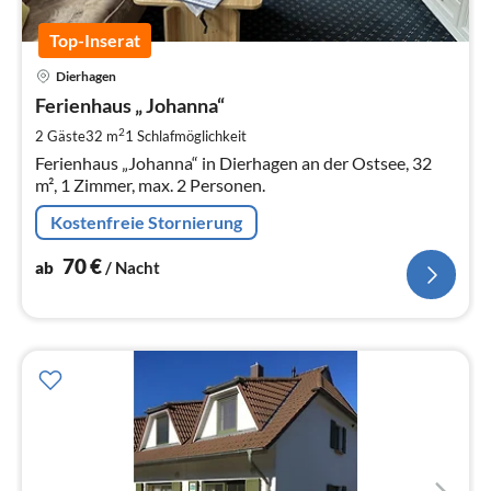
Top-Inserat
Pre
Dierhagen
ab
7
Ferienhaus „ Johanna“
pr
2
2 Gäste
32 m
1
Schlafmöglichkeit
Na
Ferienhaus „Johanna“ in Dierhagen an der Ostsee, 32
m², 1 Zimmer, max. 2 Personen.
Kostenfreie Stornierung
70
€
ab
/ Nacht