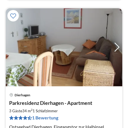
Dierhagen
Pre
Parkresidenz Dierhagen - Apartment
ab
5
2
3 Gäste
34 m
1
Schlafzimmer
pr
1 Bewertung
Na
Ostseebad Dierhagen, Eingangstor zur Halbinsel