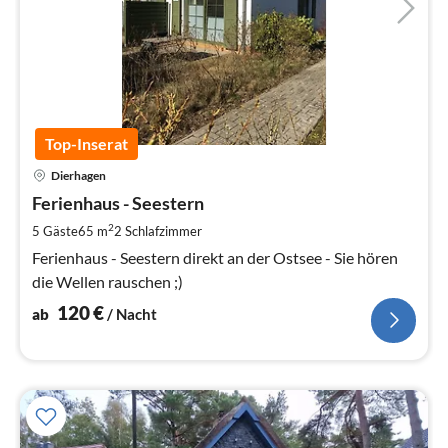
Top-Inserat
Pre
Dierhagen
ab
1
Ferienhaus - Seestern
pr
2
5 Gäste
65 m
2
Schlafzimmer
Na
Ferienhaus - Seestern direkt an der Ostsee - Sie hören
die Wellen rauschen ;)
120
€
ab
/ Nacht