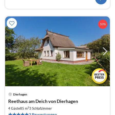
10%
Dierhagen
Pre
Reethaus am Deich von Dierhagen
ab
1
2
4 Gäste
85 m
3
Schlafzimmer
pr
3 Bewertungen