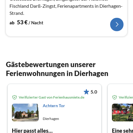
Fischland Darß-Zingst, Ferienapartments in Dierhagen-
Strand.
53
€
ab
/ Nacht
Gästebewertungen unserer
Ferienwohnungen in Dierhagen
5.0
Verifizierter Gast von Ferienhausmiete.de
Verifizi
Achtern Tor
Dierhagen
Hier passt alles…