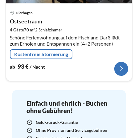
Pre
Dierhagen
ab
9
Ostseetraum
pr
2
4 Gäste
70 m
2
Schlafzimmer
Na
Schöne Ferienwohnung auf dem Fischland Darß lädt
zum Erholen und Entspannen ein (4+2 Personen)
Kostenfreie Stornierung
93
€
ab
/ Nacht
Einfach und ehrlich - Buchen
ohne Gebühren!
Geld-zurück-Garantie
Ohne Provision und Servicegebühren