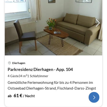
Pre
Dierhagen
ab
6
Parkresidenz Dierhagen - App. 104
pr
2
4 Gäste
34 m
1
Schlafzimmer
Na
Gemütliche Ferienwohnung für bis zu 4 Personen im
Ostseebad Dierhagen-Strand, Fischland-Darss-Zingst
61
€
ab
/ Nacht