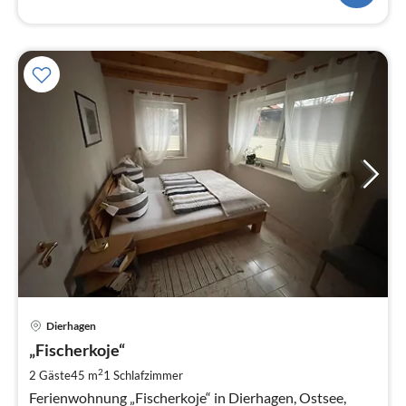
Pre
Dierhagen
ab
6
„Fischerkoje“
pr
2
2 Gäste
45 m
1
Schlafzimmer
Na
Ferienwohnung „Fischerkoje“ in Dierhagen, Ostsee,