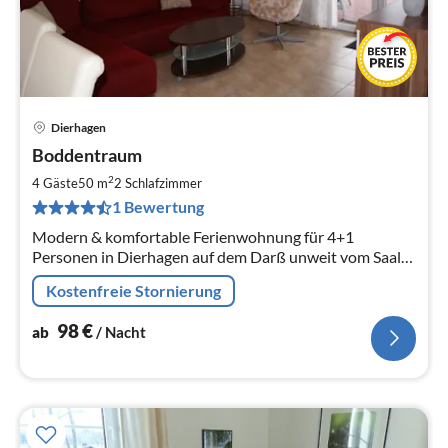
Dierhagen
Pre
Boddentraum
ab
9
2
4 Gäste
50 m
2
Schlafzimmer
pr
1 Bewertung
Na
Modern & komfortable Ferienwohnung für 4+1
Personen in Dierhagen auf dem Darß unweit vom Saaler
Bodden und Ostseestrand lädt zum Entspannen und
Kostenfreie Stornierung
Erholen ein.
98
€
ab
/ Nacht