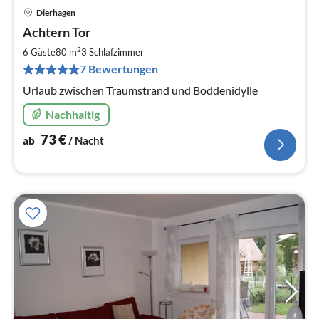
Dierhagen
Pre
Achtern Tor
ab
7
2
6 Gäste
80 m
3
Schlafzimmer
pr
7 Bewertungen
Na
Urlaub zwischen Traumstrand und Boddenidylle
Nachhaltig
73
€
ab
/ Nacht