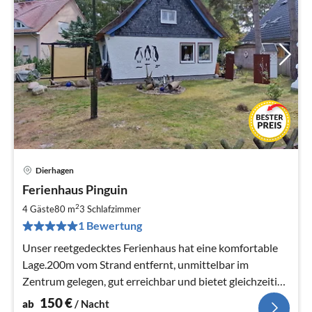
Dierhagen
Pre
Ferienhaus Pinguin
ab
1
2
4 Gäste
80 m
3
Schlafzimmer
pr
1 Bewertung
Na
Unser reetgedecktes Ferienhaus hat eine komfortable
Lage.200m vom Strand entfernt, unmittelbar im
Zentrum gelegen, gut erreichbar und bietet gleichzeitig
Ruhe und Entspannung
150
€
ab
/ Nacht