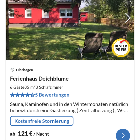
Dierhagen
Pre
Ferienhaus Deichblume
ab
1
2
6 Gäste
85 m
3
Schlafzimmer
pr
5 Bewertungen
Na
Sauna, Kaminofen und in den Wintermonaten natürlich
beheizt durch eine Gasheizung ( Zentralheizung ) , W-
LAN , moderne Küche , TV mit Mediathek ,Haustiere
Kostenfreie Stornierung
erlaubt
121
€
ab
/ Nacht