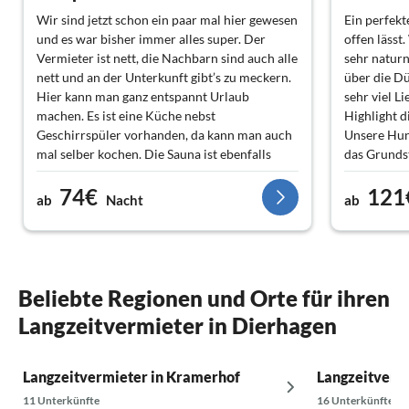
Wir sind jetzt schon ein paar mal hier gewesen
Ein perfek
und es war bisher immer alles super. Der
offen lässt
Vermieter ist nett, die Nachbarn sind auch alle
sehr natur
nett und an der Unterkunft gibt’s zu meckern.
über die Dü
Hier kann man ganz entspannt Urlaub
sehr viel L
machen. Es ist eine Küche nebst
Highlight d
Geschirrspüler vorhanden, da kann man auch
Unsere Hun
mal selber kochen. Die Sauna ist ebenfalls
das Grundst
hervorragend und ein MustHave in der kalten
Nachbarn s
74€
121
Jahreszeit .
aufgeschlo
ab
Nacht
ab
Wir kommen wieder
Herbst und
Urlaub mac
ihren Reiz 
Vermietern
kommen jed
Beliebte Regionen und Orte für ihren
Langzeitvermieter in Dierhagen
Langzeitvermieter in Kramerhof
Langzeitvermi
11 Unterkünfte
16 Unterkünfte