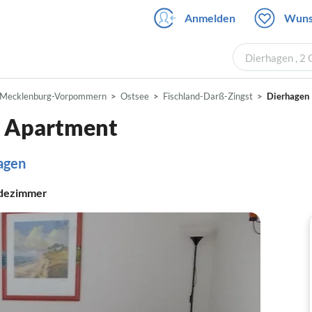
Anmelden
Wuns
Dierhagen , 2
Mecklenburg-Vorpommern
Ostsee
Fischland-Darß-Zingst
Dierhagen
- Apartment
hagen
dezimmer