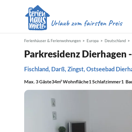
Ferienhäuser & Ferienwohnungen
Europa
Deutschland
Parkresidenz Dierhagen 
Fischland, Darß, Zingst, Ostseebad Dier
Max.
3
Gäste
34m²
Wohnfläche
1
Schlafzimmer
1
Ba