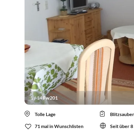
1
/
14
Fw201
Tolle Lage
Blitzsaube
71 mal in Wunschlisten
Seit über 8