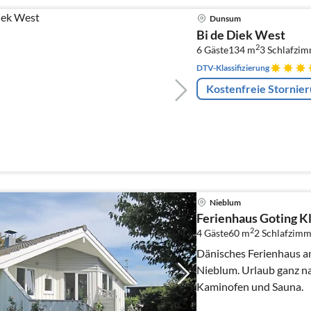
Dunsum
Bi de Diek West
2
6 Gäste
134 m
3
Schlafzi
DTV-Klassifizierung
Kostenfreie Stornie
Nieblum
Ferienhaus Goting Kl
2
4 Gäste
60 m
2
Schlafzimm
Dänisches Ferienhaus am
Nieblum. Urlaub ganz na
Kaminofen und Sauna.