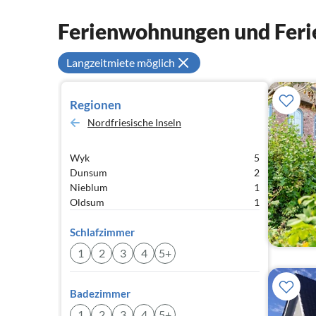
Ferienwohnungen und Feri
Langzeitmiete möglich
Regionen
Nordfriesische Inseln
Wyk
5
Dunsum
2
Nieblum
1
Oldsum
1
Schlafzimmer
1
2
3
4
5+
Badezimmer
1
2
3
4
5+