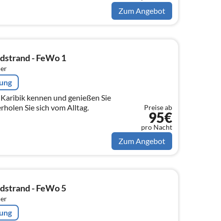
Zum Angebot
dstrand - FeWo 1
er
rung
e Karibik kennen und genießen Sie
erholen Sie sich vom Alltag.
Preise ab
95€
pro Nacht
Zum Angebot
dstrand - FeWo 5
er
rung