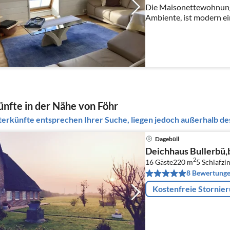
Die Maisonettewohnung
Ambiente, ist modern ein
Platz für eine schöne un
nfte in der Nähe von Föhr
erkünfte entsprechen Ihrer Suche, liegen jedoch außerhalb des
Dagebüll
Deichhaus Bullerbü,
2
16 Gäste
220 m
5
Schlafzi
8 Bewertung
Kostenfreie Stornie