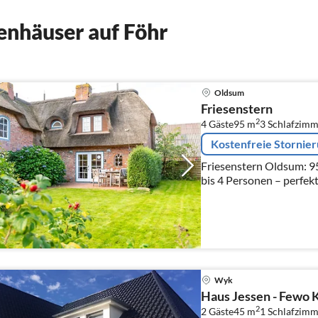
enhäuser auf Föhr
Oldsum
Friesenstern
2
4 Gäste
95 m
3
Schlafzimm
Kostenfreie Stornie
Friesenstern Oldsum: 9
bis 4 Personen – perfek
Nordfriesischen Inseln!
Wyk
Haus Jessen - Fewo K
2
2 Gäste
45 m
1
Schlafzimm