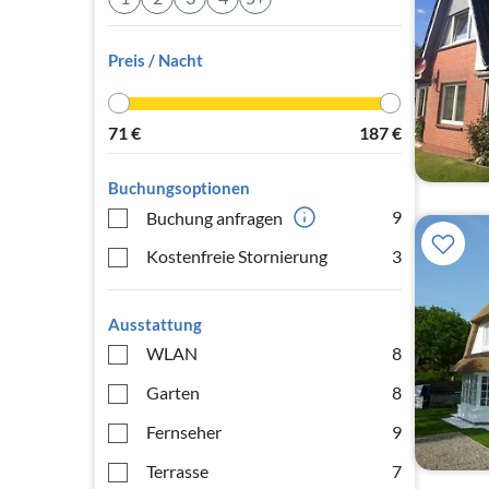
Preis / Nacht
71
€
187
€
Buchungsoptionen
9
Buchung anfragen
Kostenfreie Stornierung
3
Ausstattung
WLAN
8
Garten
8
Fernseher
9
Terrasse
7