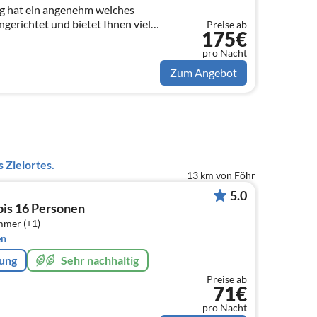
 hat ein angenehm weiches
gerichtet und bietet Ihnen viel
Preise ab
175€
d erholsame Zeit.
pro Nacht
Zum Angebot
 Zielortes.
13 km von Föhr
5.0
bis 16 Personen
mmer (+1)
en
rung
Sehr nachhaltig
Preise ab
71€
pro Nacht