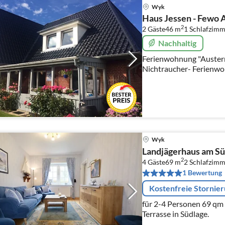
Wyk
Haus Jessen - Fewo 
2
2 Gäste
46 m
1
Schlafzimm
Nachhaltig
Ferienwohnung "Austernf
Nichtraucher- Ferienwo
auf Föhr, 46 qm, ideal f
30.06. - 11.07.2025!
Wyk
Landjägerhaus am Sü
2
4 Gäste
69 m
2
Schlafzimm
1 Bewertung
Kostenfreie Stornie
für 2-4 Personen 69 qm 
Terrasse in Südlage.