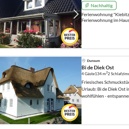
Nachhaltig
Ferienwohnung "Kiebitz"
Ferienwohnung im Haus J
zwei Personen. Noch frei
Juli 2025!
Dunsum
Bi de Diek Ost
2
4 Gäste
134 m
2
Schlafzi
Friesisches Schmuckstück für einen erholsamen 
Urlaub: Bi de Diek Ost in Dunsum - reinkommen -
wohlfühlen - entspanne