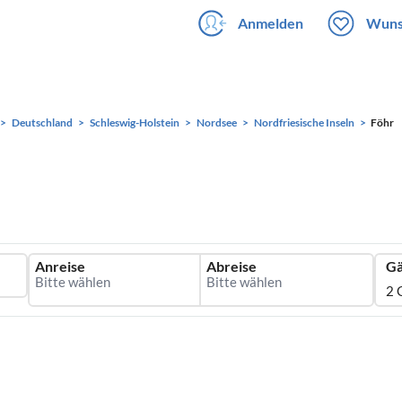
Anmelden
Wuns
Deutschland
Schleswig-Holstein
Nordsee
Nordfriesische Inseln
Föhr
Anreise
Abreise
Gä
2 