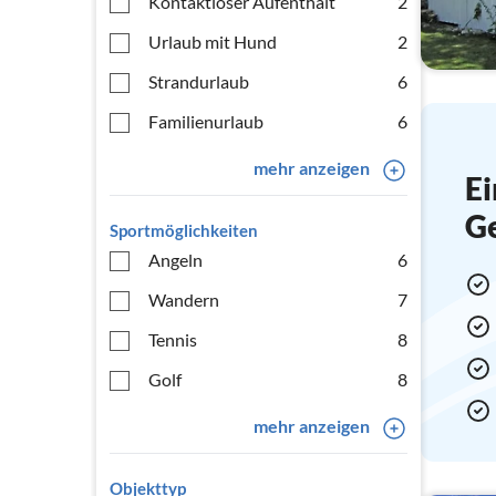
Kontaktloser Aufenthalt
2
Urlaub mit Hund
2
Strandurlaub
6
Familienurlaub
6
mehr anzeigen
Ei
G
Sportmöglichkeiten
Angeln
6
Wandern
7
Tennis
8
Golf
8
mehr anzeigen
Objekttyp