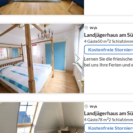
Wyk
Landjägerhaus am Sü
2
4 Gäste
50 m
2
Schlafzimm
Kostenfreie Stornie
Lernen Sie die friesisch
bei uns Ihre Ferien und 
Wyk
Landjägerhaus am Sü
2
4 Gäste
78 m
2
Schlafzimm
Kostenfreie Stornie