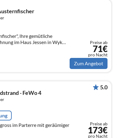
Austernfischer
er
ischer", Ihre gemütliche
hnung im Haus Jessen in Wyk
Preise ab
71€
ür 2 Personen. Noch frei vom
pro Nacht
Zum Angebot
5.0
dstrand - FeWo 4
er
rung
Preise ab
gross im Parterre mit geräümiger
173€
pro Nacht