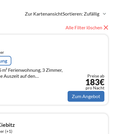
Zur Kartenansicht
Sortieren: Zufällig
Alle Filter löschen
er
rung
5 m² Ferienwohnung, 3 Zimmer,
te Auszeit auf den
Preise ab
183€
pro Nacht
Zum Angebot
iebitz
er (+1)