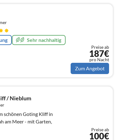
mmer
rung
Sehr nachhaltig
Preise ab
187€
pro Nacht
Zum Angebot
iff / Nieblum
er
 schönen Goting Kliff in
h am Meer - mit Garten,
Preise ab
100€