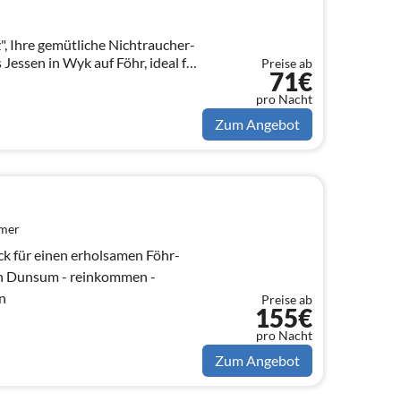
, Ihre gemütliche Nichtraucher-
essen in Wyk auf Föhr, ideal für
Preise ab
71€
 bis 16. Juni 2025 & vom 10. - 23.
pro Nacht
Zum Angebot
mmer
Föhr-
n
Preise ab
155€
pro Nacht
Zum Angebot