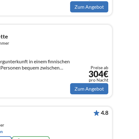
Zum Angebot
ette
immer
rgunterkunft in einem finnischen
14 Personen bequem zwischen
Preise ab
304€
ogesen, in der Provinz
pro Nacht
Zum Angebot
4.8
er
en