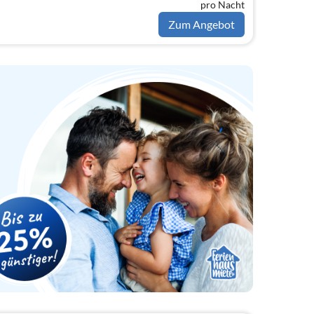
pro Nacht
bensraum uber 50 m², ein
tten.
Zum Angebot