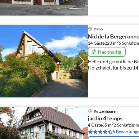
Dabo
Nid de la Bergeronn
2
14 Gäste
220 m
6
Schlafz
Nachhaltig
Helle und gemütliche Be
Holzchalet, für bis zu 
Elsass und Mosel, Nordv
Phalsbourg, Dabo
Kutzenhausen
jardin 4 temps
2
4 Gäste
65 m
2
Schlafzimm
5 Bewertung