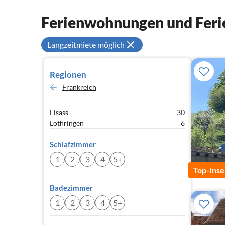
Ferienwohnungen und Ferie
Langzeitmiete möglich
Regionen
Frankreich
Elsass
30
Lothringen
6
Schlafzimmer
1
2
3
4
5+
Top-Inse
Badezimmer
1
2
3
4
5+