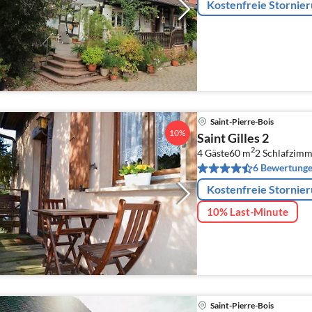
Kostenfreie Stornie
Saint-Pierre-Bois
10%
Saint Gilles 2
2
4 Gäste
60 m
2
Schlafzimm
6 Bewertung
Kostenfreie Stornie
10% Last-Minute
Saint-Pierre-Bois