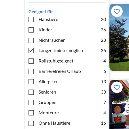
Geeignet für
Haustiere
20
Kinder
36
Nichtraucher
28
Langzeitmiete möglich
36
Rollstuhlgeeignet
4
Barrierefreien Urlaub
6
Allergiker
13
Senioren
33
Gruppen
7
Monteure
4
Ohne Haustiere
16