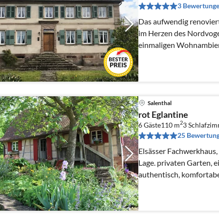
3 Bewertung
Das aufwendig renoviert
im Herzen des Nordvoge
einmaligen Wohnambien
Salenthal
rot Eglantine
2
6 Gäste
110 m
3
Schlafzi
25 Bewertun
Elsässer Fachwerkhaus, 
Lage. privaten Garten, e
authentisch, komfortab