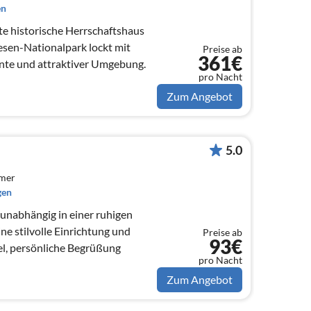
en
e historische Herrschaftshaus
sen-Nationalpark lockt mit
Preise ab
361€
te und attraktiver Umgebung.
pro Nacht
Zum Angebot
5.0
mmer
gen
unabhängig in einer ruhigen
ine stilvolle Einrichtung und
Preise ab
93€
el, persönliche Begrüßung
pro Nacht
Zum Angebot