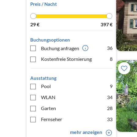
Preis / Nacht
29
€
397
€
Buchungsoptionen
36
Buchung anfragen
Kostenfreie Stornierung
8
Ausstattung
Pool
9
WLAN
34
Garten
28
Fernseher
33
mehr anzeigen