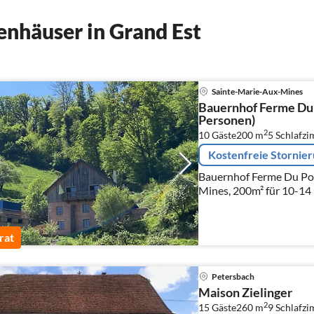
nhäuser in Grand Est
Sainte-Marie-Aux-Mines
Bauernhof Ferme Du 
Personen)
2
10 Gäste
200 m
5
Schlafzi
Kostenfreie Stornie
Bauernhof Ferme Du Poi
Mines, 200m² für 10-14
rat
Petersbach
Maison Zielinger
2
15 Gäste
260 m
9
Schlafz