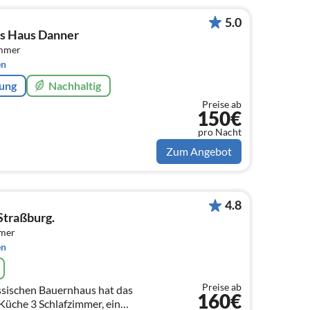
5.0
as Haus Danner
immer
en
rung
Nachhaltig
Preise ab
150€
pro Nacht
Zum Angebot
4.8
Straßburg.
mmer
en
Preise ab
schen Bauernhaus hat das
160€
Küche 3 Schlafzimmer, ein