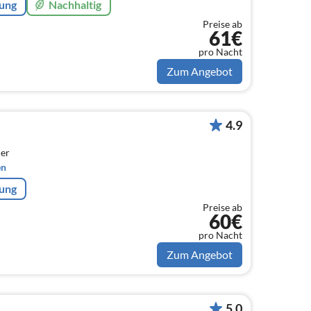
rung
Nachhaltig
Preise ab
61€
pro Nacht
Zum Angebot
4.9
er
en
rung
Preise ab
60€
pro Nacht
Zum Angebot
5.0