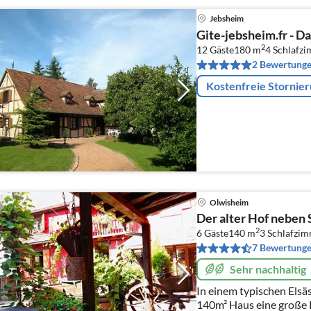
Jebsheim
Gite-jebsheim.fr - D
2
12 Gäste
180 m
4
Schlafz
2 Bewertung
Kostenfreie Stornie
Olwisheim
Der alter Hof neben 
2
6 Gäste
140 m
3
Schlafzi
7 Bewertung
Sehr nachhaltig
In einem typischen Elsässi
140m² Haus eine große 