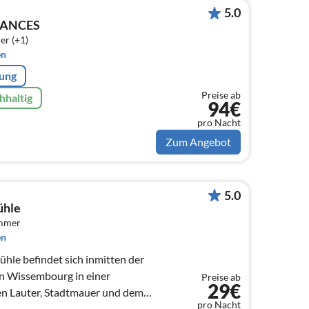
5.0
CANCES
er (+1)
en
rung
Preise ab
hhaltig
94€
pro Nacht
Zum Angebot
5.0
ühle
immer
en
ühle befindet sich inmitten der
on Wissembourg in einer
Preise ab
29€
en Lauter, Stadtmauer und dem
pro Nacht
.