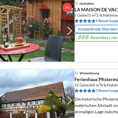
Nothalten
5%
LA MAISON DE VA
2
5 Gäste
72 m
2
Schlafzimm
9 Bewertung
Kostenfreie Stornie
Besonders nac
Wissembourg
Ferienhaus Pfisterm
2
15 Gäste
360 m
8
Schlafz
3 Bewertung
Die historische Pfisterm
malerischen Altstadt v
einmaligen Lage zwisch
St. Peter und Paul Abtei