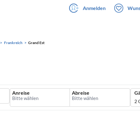
Anmelden
Wuns
Frankreich
Grand Est
Anreise
Abreise
Gä
2 