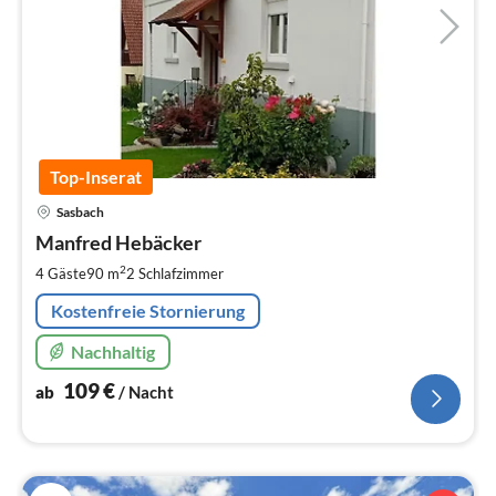
Top-Inserat
Pre
Sasbach
ab
1
Manfred Hebäcker
pr
2
4 Gäste
90 m
2
Schlafzimmer
Na
Kostenfreie Stornierung
Nachhaltig
109
€
ab
/ Nacht