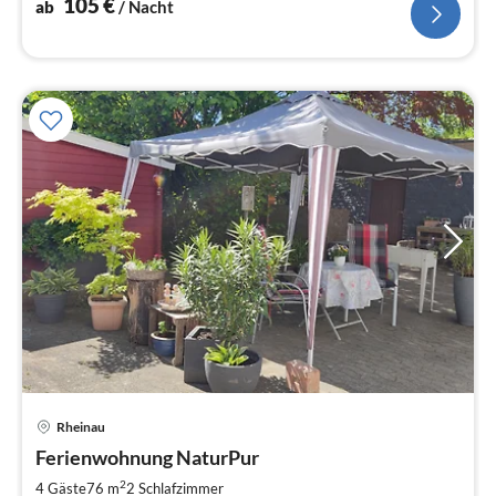
105
€
ab
/ Nacht
Rheinau
Pre
Ferienwohnung NaturPur
ab
6
2
4 Gäste
76 m
2
Schlafzimmer