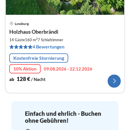
Lossburg
Pre
Holzhaus Oberbrändi
ab
1
2
14 Gäste
160 m
7
Schlafzimmer
pr
4 Bewertungen
Na
Kostenfreie Stornierung
10% Aktion
09.08.2026 - 22.12.2026
128
€
ab
/ Nacht
Einfach und ehrlich - Buchen
ohne Gebühren!