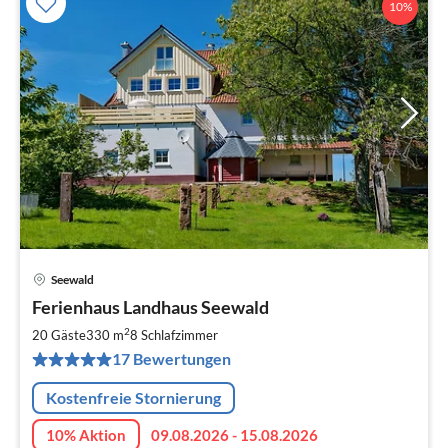
10%
Seewald
Pre
Ferienhaus Landhaus Seewald
ab
1
2
20 Gäste
330 m
8
Schlafzimmer
pr
17 Bewertungen
Na
Kostenfreie Stornierung
10% Aktion
09.08.2026 - 15.08.2026