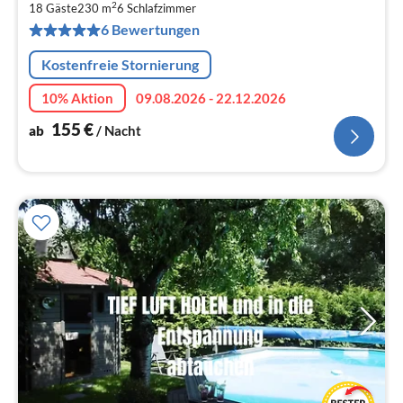
1
2
18 Gäste
230 m
6
Schlafzimmer
pr
6 Bewertungen
Na
Kostenfreie Stornierung
10% Aktion
09.08.2026 - 22.12.2026
155
€
ab
/ Nacht