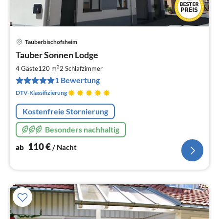
Tauberbischofsheim
Pre
Tauber Sonnen Lodge
ab
1
2
4 Gäste
120 m
2
Schlafzimmer
pr
1 Bewertung
Na
DTV-Klassifizierung
Kostenfreie Stornierung
Besonders nachhaltig
110
€
ab
/ Nacht