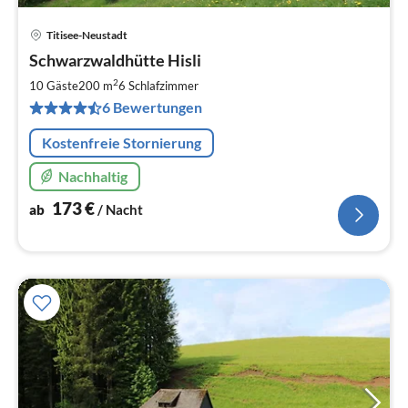
Titisee-Neustadt
Pre
Schwarzwaldhütte Hisli
ab
1
2
10 Gäste
200 m
6
Schlafzimmer
pr
6 Bewertungen
Na
Kostenfreie Stornierung
Nachhaltig
173
€
ab
/ Nacht