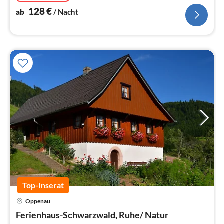
128
€
ab
/ Nacht
Top-Inserat
Oppenau
Pre
Ferienhaus-Schwarzwald, Ruhe/ Natur
ab