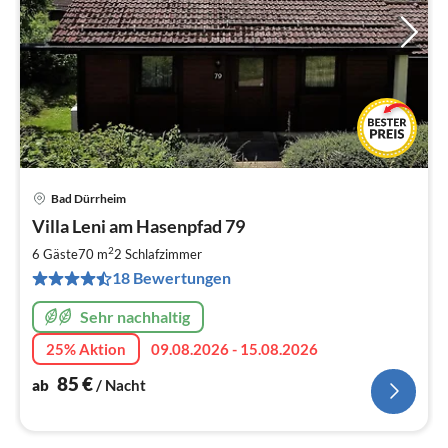
Bad Dürrheim
Pre
Villa Leni am Hasenpfad 79
ab
8
2
6 Gäste
70 m
2
Schlafzimmer
pr
18 Bewertungen
Na
Sehr nachhaltig
25% Aktion
09.08.2026 - 15.08.2026
85
€
ab
/ Nacht