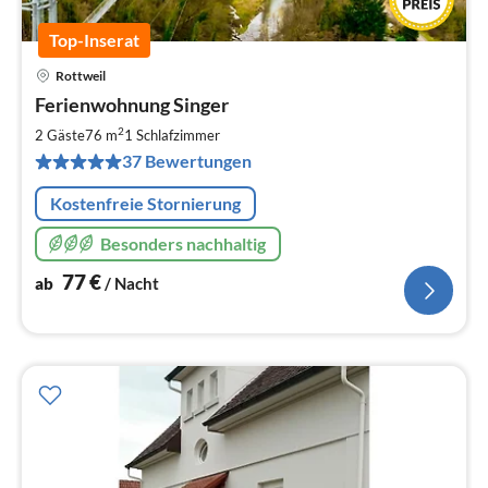
Top-Inserat
Rottweil
Pre
Ferienwohnung Singer
ab
7
2
2 Gäste
76 m
1
Schlafzimmer
pr
37 Bewertungen
Na
Kostenfreie Stornierung
Besonders nachhaltig
77
€
ab
/ Nacht