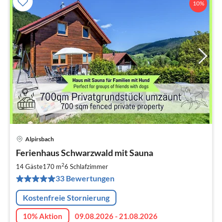
10%
Alpirsbach
Pre
Ferienhaus Schwarzwald mit Sauna
ab
1
2
14 Gäste
170 m
6
Schlafzimmer
pr
33 Bewertungen
Na
Kostenfreie Stornierung
10% Aktion
09.08.2026 - 21.08.2026