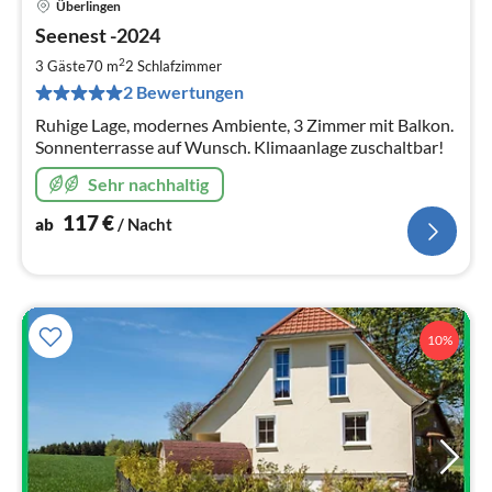
Überlingen
Pre
Seenest -2024
ab
1
2
3 Gäste
70 m
2
Schlafzimmer
pr
2 Bewertungen
Na
Ruhige Lage, modernes Ambiente, 3 Zimmer mit Balkon.
Sonnenterrasse auf Wunsch. Klimaanlage zuschaltbar!
Sehr nachhaltig
117
€
ab
/ Nacht
10%