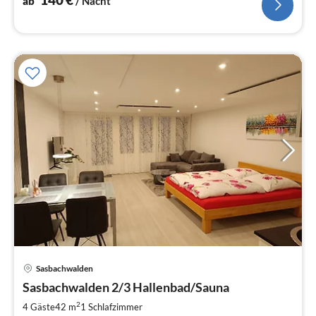
ab
/ Nacht
Pre
Sasbachwalden
ab
9
Sasbachwalden 2/3 Hallenbad/Sauna
pr
2
4 Gäste
42 m
1
Schlafzimmer