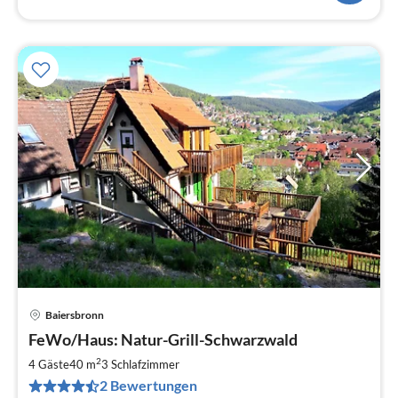
Baiersbronn
Pre
FeWo/Haus: Natur-Grill-Schwarzwald
ab
6
2
4 Gäste
40 m
3
Schlafzimmer
pr
2 Bewertungen