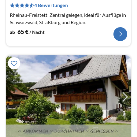
pr
4 Bewertungen
Na
Rheinau-Freistett: Zentral gelegen, ideal für Ausflüge in
Schwarzwald, Straßburg und Region.
65
€
ab
/ Nacht