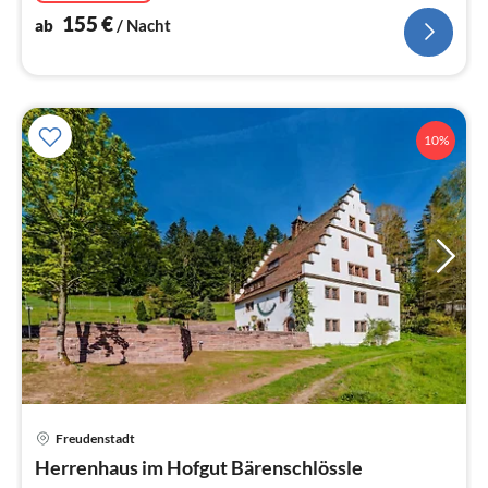
155
€
ab
/ Nacht
10%
Freudenstadt
Pre
Herrenhaus im Hofgut Bärenschlössle
ab