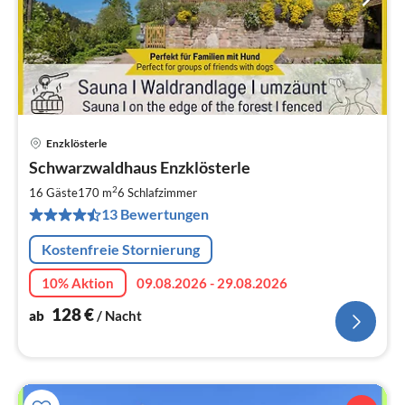
Enzklösterle
Pre
Schwarzwaldhaus Enzklösterle
ab
1
2
16 Gäste
170 m
6
Schlafzimmer
pr
13 Bewertungen
Na
Kostenfreie Stornierung
10% Aktion
09.08.2026 - 29.08.2026
128
€
ab
/ Nacht