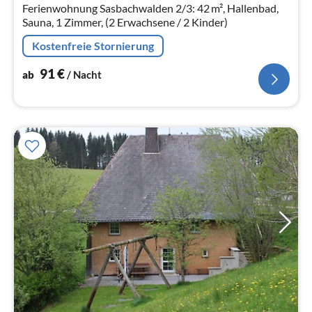
Na
Ferienwohnung Sasbachwalden 2/3: 42 m², Hallenbad,
Sauna, 1 Zimmer, (2 Erwachsene / 2 Kinder)
Kostenfreie Stornierung
91
€
ab
/ Nacht