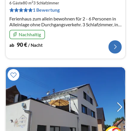
9
2
6 Gäste
80 m
3
Schlafzimmer
pr
1 Bewertung
Na
Ferienhaus zum allein bewohnen für 2 - 6 Personen in
Alleinlage ohne Durchgangsverkehr. 3 Schlafzimmer, in
idyllischer ruhiger Panoramalage, + 2 große
Nachhaltig
Ferienwohnungen 2-7 Personen
90
€
ab
/ Nacht