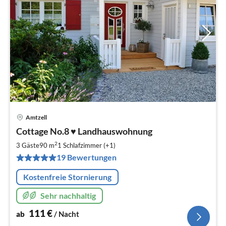
Amtzell
Pre
Cottage No.8 ♥ Landhauswohnung
ab
1
2
3 Gäste
90 m
1
Schlafzimmer (+1)
pr
19 Bewertungen
Na
Kostenfreie Stornierung
Sehr nachhaltig
111
€
ab
/ Nacht