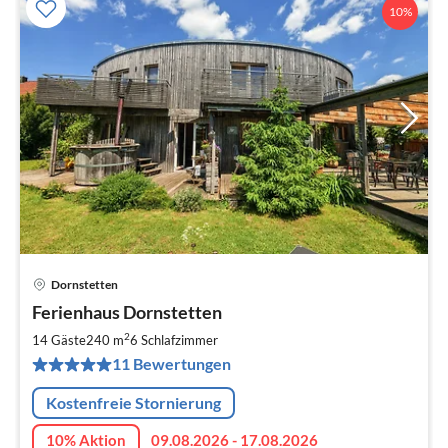
10%
Dornstetten
Pre
Ferienhaus Dornstetten
ab
1
2
14 Gäste
240 m
6
Schlafzimmer
pr
11 Bewertungen
Na
Kostenfreie Stornierung
10% Aktion
09.08.2026 - 17.08.2026