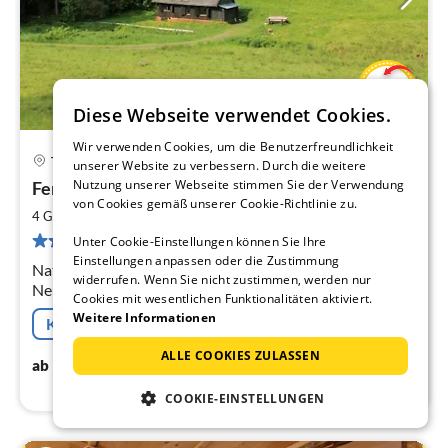
Diese Webseite verwendet Cookies.
Wir verwenden Cookies, um die Benutzerfreundlichkeit
Titisee-Neustadt
unserer Website zu verbessern. Durch die weitere
Pre
Nutzung unserer Webseite stimmen Sie der Verwendung
Ferienhütte Mühle
ab
von Cookies gemäß unserer Cookie-Richtlinie zu.
8
2
4 Gäste
45 m
2
Schlafzimmer
pr
11 Bewertungen
Unter Cookie-Einstellungen können Sie Ihre
Na
Einstellungen anpassen oder die Zustimmung
Natur pur in Alleinlage am Waldrand nähe Titisee-
widerrufen. Wenn Sie nicht zustimmen, werden nur
Neustadt im Schwarzwald auf unserem Bio- Hof
Cookies mit wesentlichen Funktionalitäten aktiviert.
Weitere Informationen
Kostenfreie Stornierung
ALLE COOKIES ZULASSEN
88
€
ab
/ Nacht
COOKIE-EINSTELLUNGEN