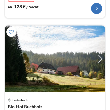
128
€
ab
/ Nacht
Lauterbach
Pre
Bio-Hof Buchholz
ab