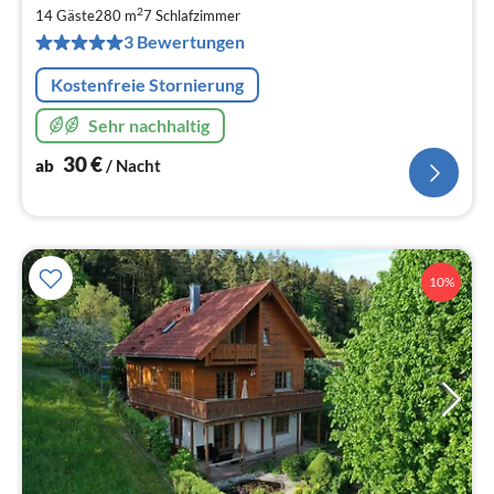
3
2
14 Gäste
280 m
7
Schlafzimmer
pr
3 Bewertungen
Na
Kostenfreie Stornierung
Sehr nachhaltig
30
€
ab
/ Nacht
10%