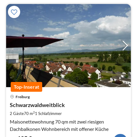
Top-Inserat
Pre
Freiburg
ab
1
Schwarzwaldweitblick
pr
2
2 Gäste
70 m
1
Schlafzimmer
Na
Maisonettewohnung 70 qm mit zwei riesigen
Dachbalkonen Wohnbereich mit offener Küche