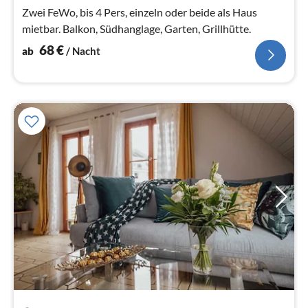
Na
Zwei FeWo, bis 4 Pers, einzeln oder beide als Haus
mietbar. Balkon, Südhanglage, Garten, Grillhütte.
68
€
ab
/ Nacht