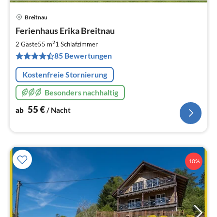
Breitnau
Pre
Ferienhaus Erika Breitnau
ab
5
2
2 Gäste
55 m
1
Schlafzimmer
pr
85 Bewertungen
Na
Kostenfreie Stornierung
Besonders nachhaltig
55
€
ab
/ Nacht
10%