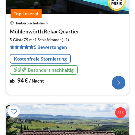
Top-Inserat
Tauberbischofsheim
Pre
Mühlenwörth Relax Quartier
ab
9
2
5 Gäste
75 m
1
Schlafzimmer (+1)
pr
5 Bewertungen
Na
Kostenfreie Stornierung
Besonders nachhaltig
94
€
ab
/ Nacht
25%