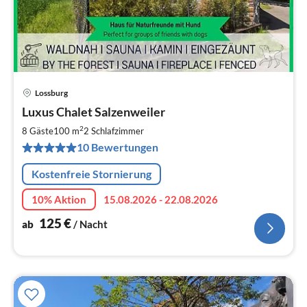
Lossburg
Pre
Luxus Chalet Salzenweiler
ab
1
2
8 Gäste
100 m
2
Schlafzimmer
pr
10 Bewertungen
Na
Kostenfreie Stornierung
10% Aktion
15.08.2026 - 22.08.2026
125
€
ab
/ Nacht