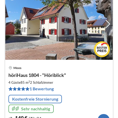
Moos
Pre
höriHaus 1804 - "Höriblick"
ab
1
2
4 Gäste
85 m
2
Schlafzimmer
pr
1 Bewertung
Na
Kostenfreie Stornierung
Sehr nachhaltig
140
€