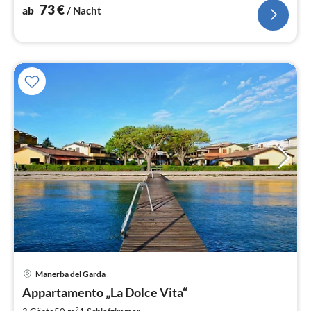
73
€
ab
/ Nacht
Manerba del Garda
Pre
Appartamento „La Dolce Vita“
ab
2