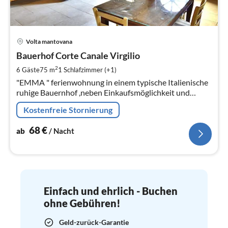
Pre
Volta mantovana
ab
6
Bauerhof Corte Canale Virgilio
pr
2
6 Gäste
75 m
1
Schlafzimmer (+1)
Na
"EMMA " ferienwohnung in einem typische Italienische
ruhige Bauernhof ,neben Einkaufsmöglichkeit und
restaurant , am Flusse mit fahrradweg, Fahrräder, Reiten
Kostenfreie Stornierung
moeglichkeit.
68
€
ab
/ Nacht
Einfach und ehrlich - Buchen
ohne Gebühren!
Geld-zurück-Garantie