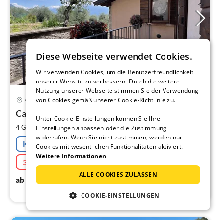
Diese Webseite verwendet Cookies.
Wir verwenden Cookies, um die Benutzerfreundlichkeit
unserer Website zu verbessern. Durch die weitere
Nutzung unserer Webseite stimmen Sie der Verwendung
Pre
von Cookies gemäß unserer Cookie-Richtlinie zu.
Gargnano
ab
1
Casa Fornico2
Unter Cookie-Einstellungen können Sie Ihre
pr
2
4 Gäste
80 m
2
Schlafzimmer
Einstellungen anpassen oder die Zustimmung
Na
widerrufen. Wenn Sie nicht zustimmen, werden nur
Kostenfreie Stornierung
Cookies mit wesentlichen Funktionalitäten aktiviert.
Weitere Informationen
30% Last-Minute
ALLE COOKIES ZULASSEN
103
€
ab
/ Nacht
COOKIE-EINSTELLUNGEN