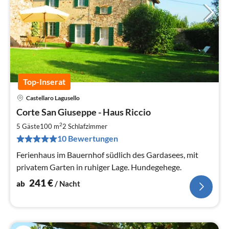
Top-Inserat
Castellaro Lagusello
Pre
Corte San Giuseppe - Haus Riccio
ab
2
2
5 Gäste
100 m
2
Schlafzimmer
pr
10 Bewertungen
Na
Ferienhaus im Bauernhof südlich des Gardasees, mit
privatem Garten in ruhiger Lage. Hundegehege.
241
€
ab
/ Nacht