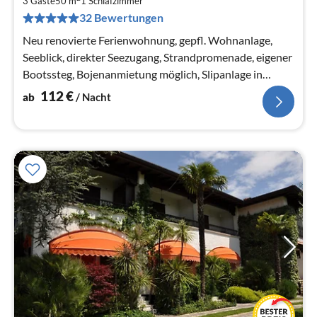
1
3 Gäste
50 m
1
Schlafzimmer
pr
32 Bewertungen
Na
Neu renovierte Ferienwohnung, gepfl. Wohnanlage,
Seeblick, direkter Seezugang, Strandpromenade, eigener
Bootssteg, Bojenanmietung möglich, Slipanlage in
Wohnanlage
112
€
ab
/ Nacht