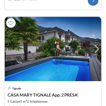
Tignale
Pre
CASA MARY TIGNALE App. 2 PRESA'
ab
6
2
5 Gäste
65 m
2
Schlafzimmer