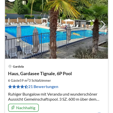
Gardola
Pre
Haus, Gardasee Tignale, 6P Pool
ab
7
2
6 Gäste
59 m
3
Schlafzimmer
pr
21 Bewertungen
Na
Ruhiger Bungalow mit Veranda und wunderschöner
Aussicht Gemeinschaftspool. 3 SZ. 600 m über dem
Gardasee. WLAN, Geschirrspüler, Pelletofen.
Nachhaltig