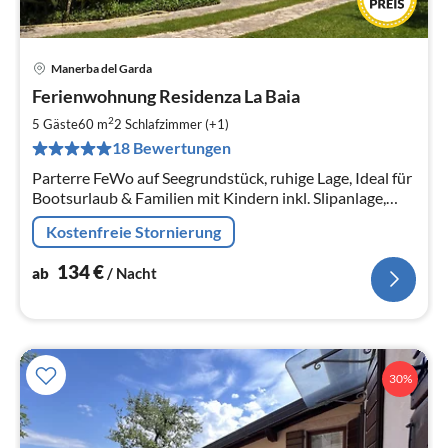
Manerba del Garda
Pre
Ferienwohnung Residenza La Baia
ab
1
2
5 Gäste
60 m
2
Schlafzimmer (+1)
pr
18 Bewertungen
Na
Parterre FeWo auf Seegrundstück, ruhige Lage, Ideal für
Bootsurlaub & Familien mit Kindern inkl. Slipanlage,
Privatsteg, kostenfreier Bojennutzung und Stellplatz /
Kostenfreie Stornierung
Tiefgarage
134
€
ab
/ Nacht
30%