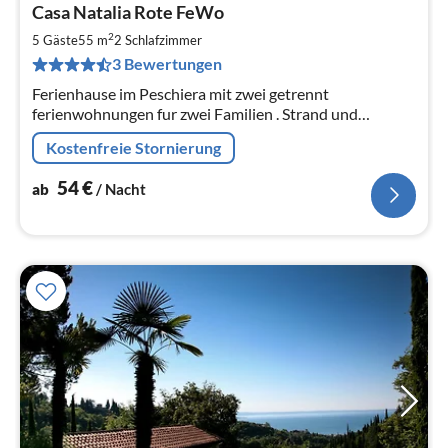
Casa Natalia Rote FeWo
ab
5
2
5 Gäste
55 m
2
Schlafzimmer
pr
3 Bewertungen
Na
Ferienhause im Peschiera mit zwei getrennt
ferienwohnungen fur zwei Familien . Strand und
Zentrum ca. 10/15 Minuten zu Fuß erreichbar.
Kostenfreie Stornierung
Einkaufsmöglichkeiten / restaurant 200 mt.
54
€
ab
/ Nacht