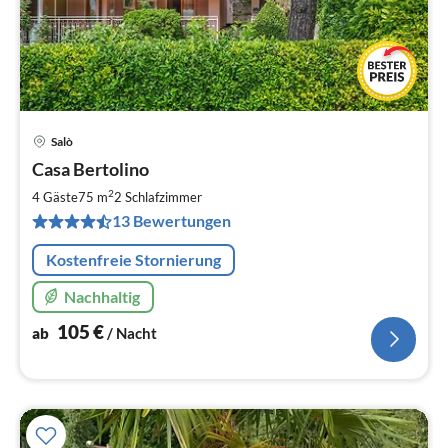
Salò
Pre
Casa Bertolino
ab
1
2
4 Gäste
75 m
2
Schlafzimmer
pr
13 Bewertungen
Na
Kostenfreie Stornierung
Nachhaltig
105
€
ab
/ Nacht