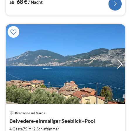
68
€
ab
/ Nacht
Pre
Brenzone sul Garda
ab
1
Belvedere-einmaliger Seeblick+Pool
pr
2
4 Gäste
75 m
2
Schlafzimmer