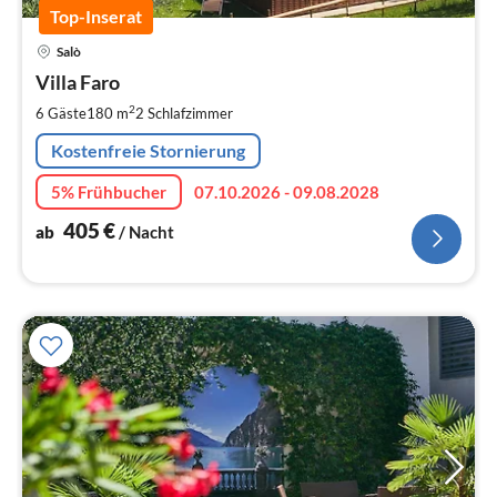
Top-Inserat
Pre
Salò
ab
4
Villa Faro
pr
2
6 Gäste
180 m
2
Schlafzimmer
Na
Kostenfreie Stornierung
5% Frühbucher
07.10.2026 - 09.08.2028
405
€
ab
/ Nacht