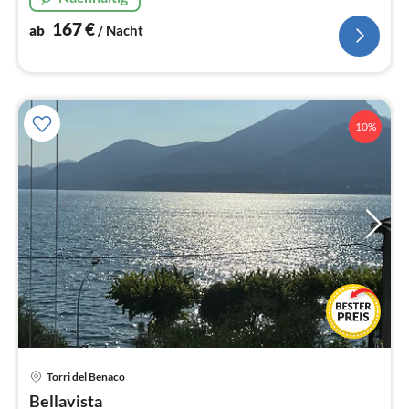
167
€
ab
/ Nacht
10%
Torri del Benaco
Pre
Bellavista
ab