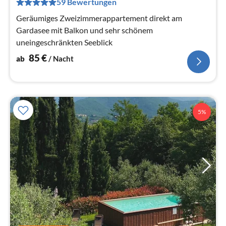
59 Bewertungen
Na
Geräumiges Zweizimmerappartement direkt am
Gardasee mit Balkon und sehr schönem
uneingeschränkten Seeblick
85
€
ab
/ Nacht
5%