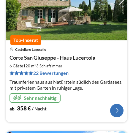
Top-Inserat
Castellaro Lagusello
Pre
Corte San Giuseppe - Haus Lucertola
ab
3
2
6 Gäste
120 m
3
Schlafzimmer
pr
22 Bewertungen
Na
Traumferienhaus aus Natürstein südlich des Gardasees,
mit privatem Garten in ruhiger Lage.
Sehr nachhaltig
358
€
ab
/ Nacht