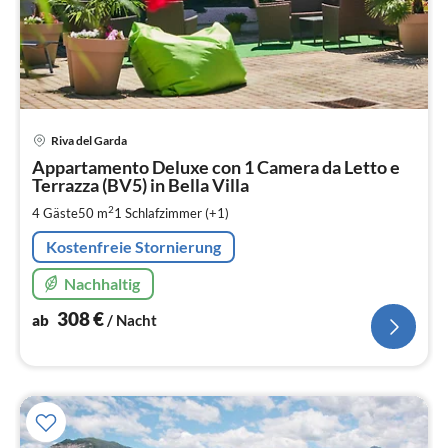
Pre
Riva del Garda
ab
3
Appartamento Deluxe con 1 Camera da Letto e
Terrazza (BV5) in Bella Villa
pr
Na
2
4 Gäste
50 m
1
Schlafzimmer (+1)
Kostenfreie Stornierung
Nachhaltig
308
€
ab
/ Nacht