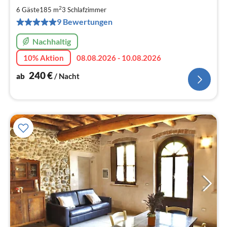
2
2
6 Gäste
185 m
3
Schlafzimmer
pr
9 Bewertungen
Na
Nachhaltig
10% Aktion
08.08.2026 - 10.08.2026
240
€
ab
/ Nacht