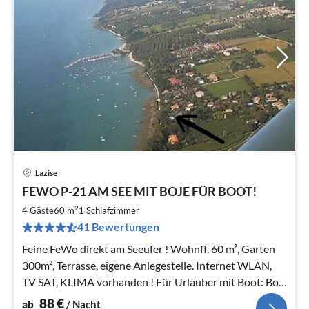
Lazise
Pre
FEWO P-21 AM SEE MIT BOJE FÜR BOOT!
ab
8
2
4 Gäste
60 m
1
Schlafzimmer
pr
41 Bewertungen
Na
Feine FeWo direkt am Seeufer ! Wohnfl. 60 m², Garten
300m², Terrasse, eigene Anlegestelle. Internet WLAN,
TV SAT, KLIMA vorhanden ! Für Urlauber mit Boot: Boje
am Hafen erhältlich!
88
€
ab
/ Nacht