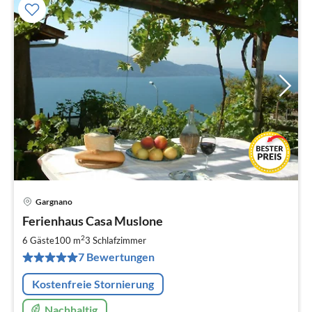
Gargnano
Pre
Ferienhaus Casa Muslone
ab
1
2
6 Gäste
100 m
3
Schlafzimmer
pr
7 Bewertungen
Na
Kostenfreie Stornierung
Nachhaltig