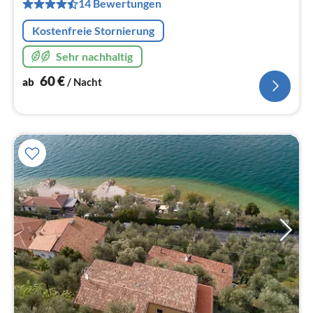
pr
14 Bewertungen
Na
Kostenfreie Stornierung
Sehr nachhaltig
60
€
ab
/ Nacht