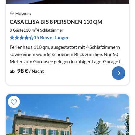
Malcesine
Pre
CASA ELISA BIS 8 PERSONEN 110 QM
ab
9
2
8 Gäste
110 m
4
Schlafzimmer
pr
15 Bewertungen
Na
Ferienhaus 110 qm, ausgestattet mit 4 Schlafzimmern
sowie einem wunderschoenem Blick zum See. Nur 50
Meter zum Gardasee gelegen in ruhiger Lage. Garage in
70 Meter Entfernung.
98
€
ab
/ Nacht