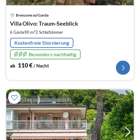
Pre
Brenzone sul Garda
ab
1
Villa Olivo: Traum-Seeblick
pr
2
6 Gäste
90 m
2
Schlafzimmer
Na
Kostenfreie Stornierung
Besonders nachhaltig
110
€
ab
/ Nacht