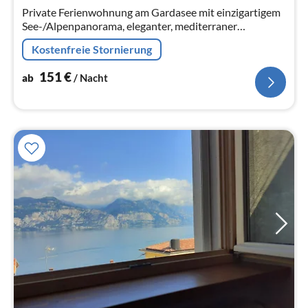
Na
Private Ferienwohnung am Gardasee mit einzigartigem
See-/Alpenpanorama, eleganter, mediterraner
Ausstattung Pool in gepflegter Eigentümer-Residence.
Kostenfreie Stornierung
100 m zum See.
151
€
ab
/ Nacht