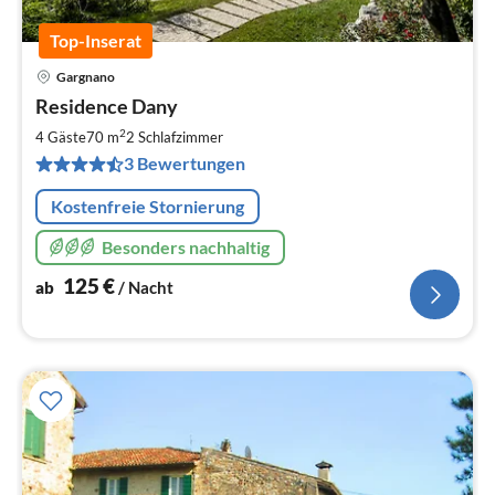
Top-Inserat
Gargnano
Pre
Residence Dany
ab
1
2
4 Gäste
70 m
2
Schlafzimmer
pr
3 Bewertungen
Na
Kostenfreie Stornierung
Besonders nachhaltig
125
€
ab
/ Nacht