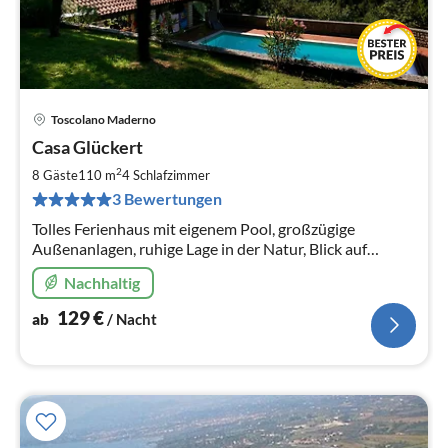
Toscolano Maderno
Pre
Casa Glückert
ab
1
2
8 Gäste
110 m
4
Schlafzimmer
pr
3 Bewertungen
Na
Tolles Ferienhaus mit eigenem Pool, großzügige
Außenanlagen, ruhige Lage in der Natur, Blick auf
Gardasee und Berge, familienfreundlich
Nachhaltig
129
€
ab
/ Nacht