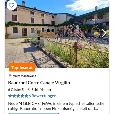
Top-Inserat
Volta mantovana
Pre
Bauerhof Corte Canale Virgilio
ab
4
2
6 Gäste
45 m
1
Schlafzimmer
pr
6 Bewertungen
Na
Neue "4 GLEICHE" FeWo in einem typische Italienische
ruhige Bauernhof ,neben Einkaufsmöglichkeit und
restaurant , am Flusse mit fahrradweg, Fahrräder, Reiten