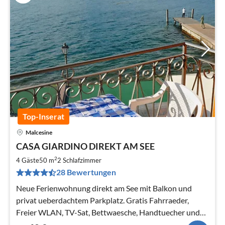
Top-Inserat
Malcesine
Pre
CASA GIARDINO DIREKT AM SEE
ab
6
2
4 Gäste
50 m
2
Schlafzimmer
pr
28 Bewertungen
Na
Neue Ferienwohnung direkt am See mit Balkon und
privat ueberdachtem Parkplatz. Gratis Fahrraeder,
Freier WLAN, TV-Sat, Bettwaesche, Handtuecher und
alles inklusive.