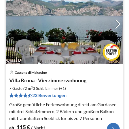
Cassone di Malcesine
Pre
Villa Bruna - Vierzimmerwohnung
ab
1
2
7 Gäste
72 m
3
Schlafzimmer (+1)
pr
23 Bewertungen
Na
Große gemütliche Ferienwohnung direkt am Gardasee
mit drei Schlafzimmern, 2 Bädern und großem Balkon
mit traumhaftem Seeblick für bis zu 7 Personen
115
€
ab
/ Nacht