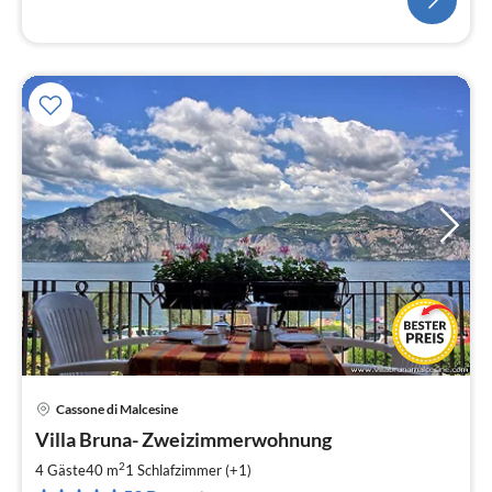
Cassone di Malcesine
Pre
Villa Bruna- Zweizimmerwohnung
ab
8
2
4 Gäste
40 m
1
Schlafzimmer (+1)
pr