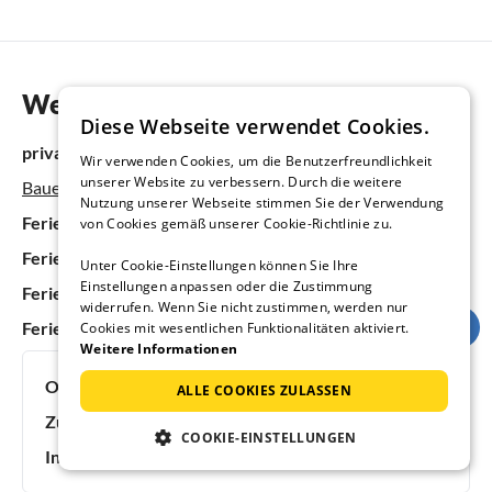
Weitere Informationen
Diese Webseite verwendet Cookies.
private Homepage:
Wir verwenden Cookies, um die Benutzerfreundlichkeit
unserer Website zu verbessern. Durch die weitere
Bauerhof Corte Canale Virgilio
Nutzung unserer Webseite stimmen Sie der Verwendung
Ferienhäuser & Ferienwohnungen in Italien
von Cookies gemäß unserer Cookie-Richtlinie zu.
Ferienhäuser & Ferienwohnungen in Venetien
Unter Cookie-Einstellungen können Sie Ihre
Einstellungen anpassen oder die Zustimmung
Ferienhäuser & Ferienwohnungen am Gardasee
widerrufen. Wenn Sie nicht zustimmen, werden nur
Ferienhäuser & Ferienwohnungen in Volta mantovana
Cookies mit wesentlichen Funktionalitäten aktiviert.
Weitere Informationen
Objektnummer:
10152
ALLE COOKIES ZULASSEN
Zuletzt aktualisiert:
09.08.2026
COOKIE-EINSTELLUNGEN
Inserat online seit:
20 Jahren, 2 Monaten