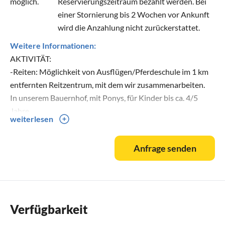
möglich.
Reservierungszeitraum bezahlt werden. Bei
einer Stornierung bis 2 Wochen vor Ankunft
wird die Anzahlung nicht zurückerstattet.
Weitere Informationen:
AKTIVITÄT:
-Reiten: Möglichkeit von Ausflügen/Pferdeschule im 1 km
entfernten Reitzentrum, mit dem wir zusammenarbeiten.
In unserem Bauernhof, mit Ponys, für Kinder bis ca. 4/5
Jahre.
weiterlesen
-Möglichkeit, die Ställe mit Pferden und den Stall mit
Kälbern in nahegelegenen Unternehmen zu besichtigen.
Anfrage senden
-Flug mit Ultraleichtflugzeug.
-Freskenmalerei-Workshop.
-mit dem kayak am flusse
- E-Bike-Verleih und eine professionelle Anleitung zum
Radfahren
Verfügbarkeit