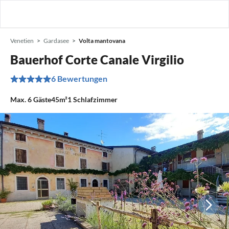
Venetien
Gardasee
Volta mantovana
Bauerhof Corte Canale Virgilio
6 Bewertungen
Max.
6
Gäste
45m²
1
Schlafzimmer