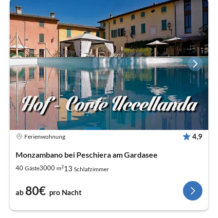
4,9
Ferienwohnung
Monzambano bei Peschiera am Gardasee
2
13
40
3000
Gäste
m
Schlafzimmer
80€
ab
pro Nacht