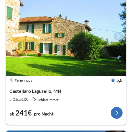
5,0
Ferienhaus
Castellaro Lagusello, MN
2
2
5
100
Gäste
m
Schlafzimmer
241€
ab
pro Nacht