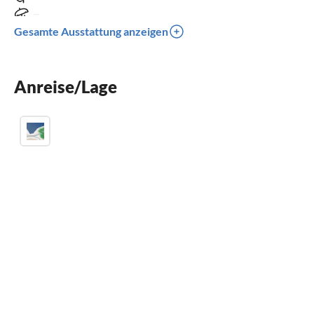
Terrasse
Gesamte Ausstattung anzeigen
Waschmaschine
Balkon
Anreise/Lage
Kinderbett