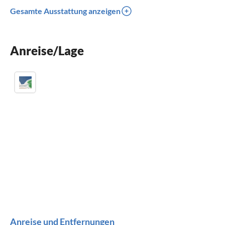
Waschmaschine
Gesamte Ausstattung anzeigen
Kinderbett
Parkplatz
Anreise/Lage
Klimaanlage
Anreise und Entfernungen