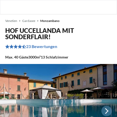
Venetien
Gardasee
Monzambano
HOF UCCELLANDA MIT
SONDERFLAIR!
23 Bewertungen
Max.
40
Gäste
3000m²
13
Schlafzimmer