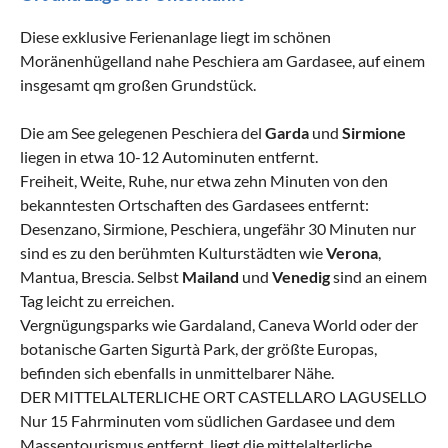
Diese exklusive Ferienanlage liegt im schönen
Moränenhügelland nahe Peschiera am Gardasee, auf einem
insgesamt qm großen Grundstück.
Die am See gelegenen Peschiera del
Garda
und
Sirmione
liegen in etwa 10-12 Autominuten entfernt.
Freiheit, Weite, Ruhe, nur etwa zehn Minuten von den
bekanntesten Ortschaften des Gardasees entfernt:
Desenzano, Sirmione, Peschiera, ungefähr 30 Minuten nur
sind es zu den berühmten Kulturstädten wie
Verona
,
Mantua, Brescia. Selbst
Mailand
und
Venedig
sind an einem
Tag leicht zu erreichen.
Vergnügungsparks wie Gardaland, Caneva World oder der
botanische Garten Sigurtà Park, der größte Europas,
befinden sich ebenfalls in unmittelbarer Nähe.
DER MITTELALTERLICHE ORT CASTELLARO LAGUSELLO
Nur 15 Fahrminuten vom südlichen Gardasee und dem
Massentourismus entfernt, liegt die mittelalterliche