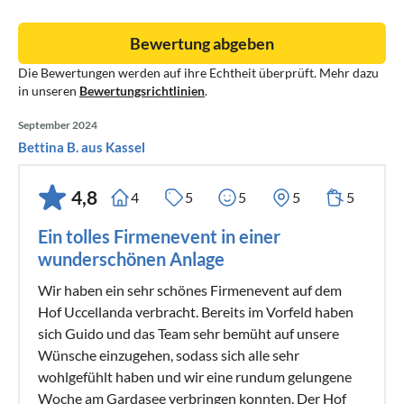
Städte in der Umgebung sind Brescia im Westen und
Verona im Osten. Peschiera del Garda ist Teil des
Bewertung abgeben
Weinbaugebiets Lugana.
Die Bewertungen werden auf ihre Echtheit überprüft. Mehr dazu
in unseren
Bewertungsrichtlinien
.
September 2024
Bettina B. aus Kassel
4,8
4
5
5
5
5
Ein tolles Firmenevent in einer
wunderschönen Anlage
Wir haben ein sehr schönes Firmenevent auf dem
Hof Uccellanda verbracht. Bereits im Vorfeld haben
sich Guido und das Team sehr bemüht auf unsere
Wünsche einzugehen, sodass sich alle sehr
wohlgefühlt haben und wir eine rundum gelungene
Woche am Gardasee verbringen konnten. Der Hof