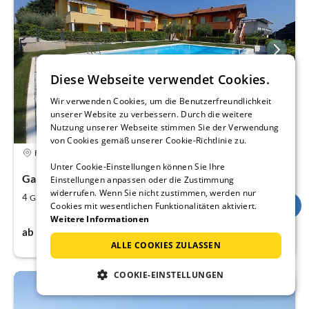
Diese Webseite verwendet Cookies.
Wir verwenden Cookies, um die Benutzerfreundlichkeit
unserer Website zu verbessern. Durch die weitere
Nutzung unserer Webseite stimmen Sie der Verwendung
von Cookies gemäß unserer Cookie-Richtlinie zu.
4,9
Ferienhaus
Unter Cookie-Einstellungen können Sie Ihre
Gardasee/Peschiera del Garda
Einstellungen anpassen oder die Zustimmung
widerrufen. Wenn Sie nicht zustimmen, werden nur
2
2
4
70
Gäste
m
Schlafzimmer
Cookies mit wesentlichen Funktionalitäten aktiviert.
Weitere Informationen
111€
ab
pro Nacht
ALLE COOKIES ZULASSEN
COOKIE-EINSTELLUNGEN