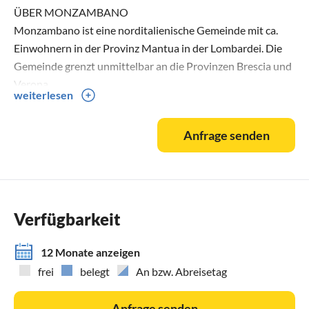
ÜBER MONZAMBANO
Monzambano ist eine norditalienische Gemeinde mit ca.
Einwohnern in der Provinz Mantua in der Lombardei. Die
Gemeinde grenzt unmittelbar an die Provinzen Brescia und
Verona.
weiterlesen
Mozambano gehört nicht gerade zu den Top-
Urlaubsdestinationen am Gardasee. Trotzdem oder
Anfrage senden
vielleicht gerade deshalb ist das mittelalterliche Städtchen
südlich des Sees einen Besuch wert.
Das liegt nicht nur an der mittelalterlichen Stadtarchitektur
samt Schloss in der Mitte, sondern auch an den herrlichen
Weinen, die rund um Mozambano an der mantuanischen
Verfügbarkeit
Weinstraße gekeltert werden.
Genuss pur ist also angesagt. Denn zu herrlichen Weinen
12 Monate anzeigen
gehört gutes Essen genauso dazu wie stimmungsvolle
frei
belegt
An bzw. Abreisetag
Atmosphäre, etwa in den herrlichen Parkanlagen des
Mincio mit dem großen Damm in Valeggio sul Mincio und
Anfrage senden