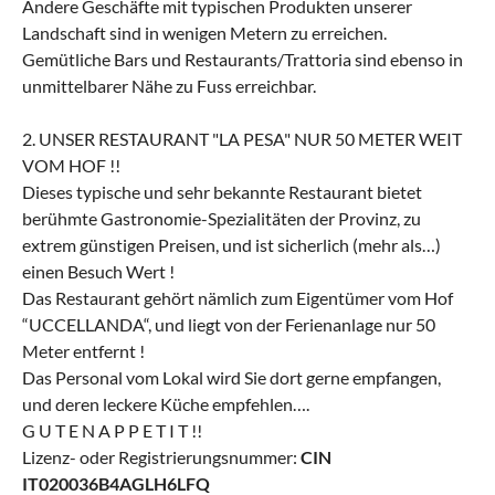
Andere Geschäfte mit typischen Produkten unserer
Landschaft sind in wenigen Metern zu erreichen.
Gemütliche Bars und Restaurants/Trattoria sind ebenso in
unmittelbarer Nähe zu Fuss erreichbar.
2. UNSER RESTAURANT "LA PESA" NUR 50 METER WEIT
VOM HOF !!
Dieses typische und sehr bekannte Restaurant bietet
berühmte Gastronomie-Spezialitäten der Provinz, zu
extrem günstigen Preisen, und ist sicherlich (mehr als…)
einen Besuch Wert !
Das Restaurant gehört nämlich zum Eigentümer vom Hof
“UCCELLANDA“, und liegt von der Ferienanlage nur 50
Meter entfernt !
Das Personal vom Lokal wird Sie dort gerne empfangen,
und deren leckere Küche empfehlen….
G U T E N A P P E T I T !!
Lizenz- oder Registrierungsnummer:
CIN
IT020036B4AGLH6LFQ