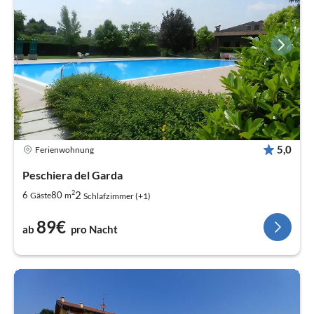
5,0
Ferienwohnung
Peschiera del Garda
2
2
6
80
Gäste
m
Schlafzimmer (+1)
89€
ab
pro Nacht