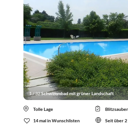
1
/
32
Schwimmbad mit grüner Landschaft
Tolle Lage
Blitzsaube
14 mal in Wunschlisten
Seit über 2