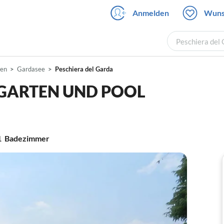
Anmelden
Wuns
Peschiera del 
ien
Gardasee
Peschiera del Garda
 GARTEN UND POOL
1
Badezimmer