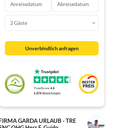
2 Gäste
Unverbindlich anfragen
FIRMA GARDA URLAUB - TRE
SNC OHG
Herr F. Guido