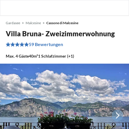
Gardasee
Malcesine
Cassone di Malcesine
Villa Bruna- Zweizimmerwohnung
59 Bewertungen
Max.
4
Gäste
40m²
1
Schlafzimmer (+1)