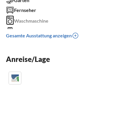
Garten
Fernseher
Waschmaschine
Balkon
Gesamte Ausstattung anzeigen
Kinderbett
Parkplatz
Anreise/Lage
Grill