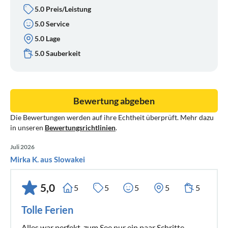
5.0 Preis/Leistung
5.0 Service
Noch mehr Kultur und Sehenswürdigkeiten gibt es in den
5.0 Lage
nicht weit entfernten Kulturstädten wie Venedig , Mailand,
Verona, Trento, Brescia oder Mantova, nur um einige zu
5.0 Sauberkeit
nennen. Die Auswahl ist auch dort sehr groß.
Bewertung abgeben
Die Bewertungen werden auf ihre Echtheit überprüft. Mehr dazu
in unseren
Bewertungsrichtlinien
.
Juli 2026
Mirka K. aus Slowakei
5,0
5
5
5
5
5
Tolle Ferien
Alles war perfekt, zum See nur ein paar Schritte.