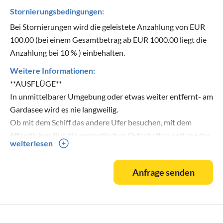
Stornierungsbedingungen:
Bei Stornierungen wird die geleistete Anzahlung von EUR
100.00 (bei einem Gesamtbetrag ab EUR 1000.00 liegt die
Anzahlung bei 10 % ) einbehalten.
Weitere Informationen:
**AUSFLÜGE**
In unmittelbarer Umgebung oder etwas weiter entfernt- am
Gardasee wird es nie langweilig.
Ob mit dem Schiff das andere Ufer besuchen, mit dem
öffentlichen Bus die romantischen Ortschaften entlang der
weiterlesen
Küste entdecken oder mit dem eigenen Auto in das
sehenswerte Hinterland fahren und die traumhafte
Anfrage senden
Landschaft und Vegetation bewundern- am Gardasee gibt
es unendlich viele Ausflugsmöglichkeiten.
Auch ein Ausflug mit der Seilbahn auf den nur wenige