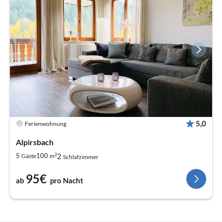
5,0
Ferienwohnung
Alpirsbach
2
2
5
100
Gäste
m
Schlafzimmer
95€
ab
pro Nacht