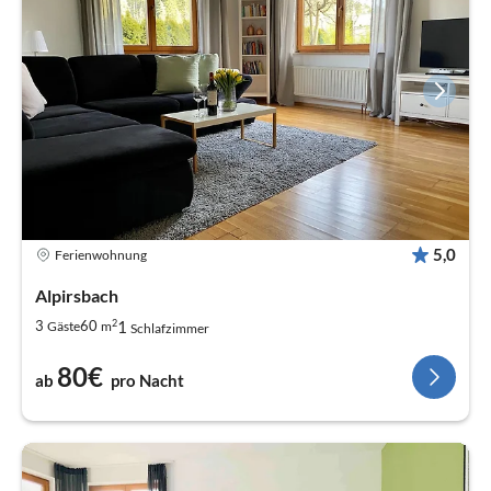
5,0
Ferienwohnung
Alpirsbach
2
1
3
60
Gäste
m
Schlafzimmer
80€
ab
pro Nacht