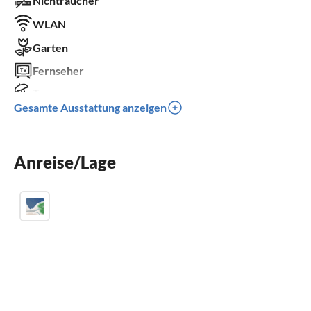
Nichtraucher
WLAN
Garten
Fernseher
Terrasse
Gesamte Ausstattung anzeigen
Spülmaschine
Waschmaschine
Anreise/Lage
Sauna