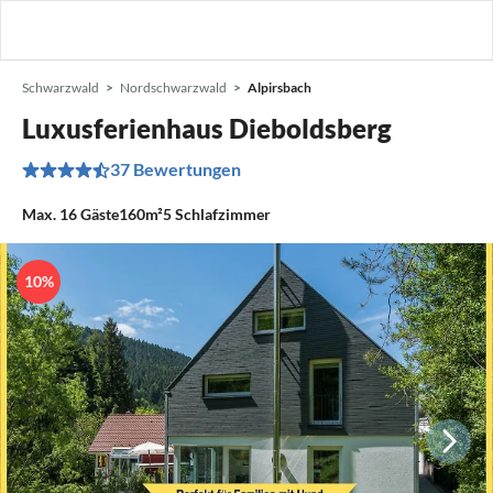
Schwarzwald
Nordschwarzwald
Alpirsbach
Luxusferienhaus Dieboldsberg
37 Bewertungen
Max.
16
Gäste
160m²
5
Schlafzimmer
10%