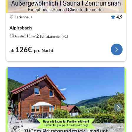
4,9
Ferienhaus
Alpirsbach
2
2
10
111
Gäste
m
Schlafzimmer (+1)
126€
ab
pro Nacht