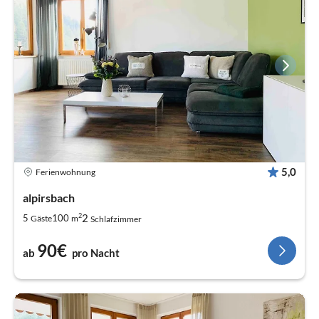
5,0
Ferienwohnung
alpirsbach
2
2
5
100
Gäste
m
Schlafzimmer
90€
ab
pro Nacht