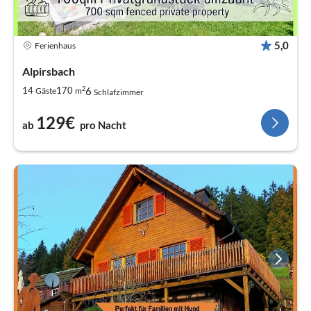
5,0
Ferienhaus
Alpirsbach
2
6
14
170
Gäste
m
Schlafzimmer
129€
ab
pro Nacht