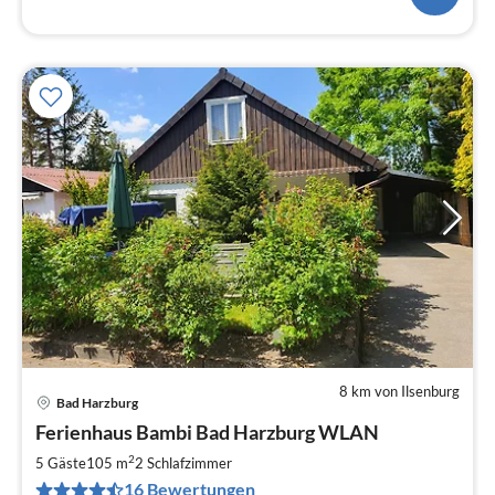
8 km von Ilsenburg
Bad Harzburg
Pre
Ferienhaus Bambi Bad Harzburg WLAN
ab
9
2
5 Gäste
105 m
2
Schlafzimmer
pr
16 Bewertungen