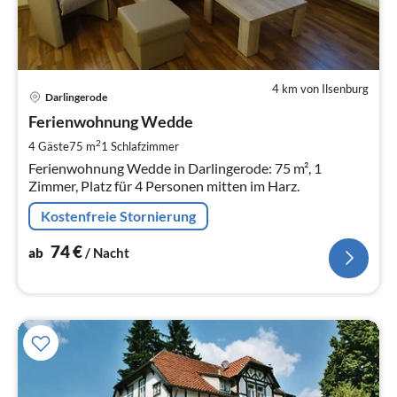
4 km von Ilsenburg
Pre
Darlingerode
ab
7
Ferienwohnung Wedde
pr
2
4 Gäste
75 m
1
Schlafzimmer
Na
Ferienwohnung Wedde in Darlingerode: 75 m², 1
Zimmer, Platz für 4 Personen mitten im Harz.
Kostenfreie Stornierung
74
€
ab
/ Nacht