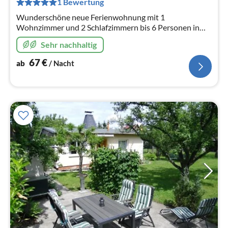
1 Bewertung
Na
Wunderschöne neue Ferienwohnung mit 1
Wohnzimmer und 2 Schlafzimmern bis 6 Personen in
ausgesprochen ruhiger Lage direkt am Nationalpark
Sehr nachhaltig
Harz zwischen Wernigerode und Ilsenburg.
67
€
ab
/ Nacht