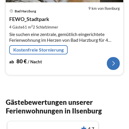
9 km von Ilsenburg
Pre
Bad Harzburg
ab
8
FEWO_Stadtpark
pr
2
4 Gäste
61 m
2
Schlafzimmer
Na
Sie suchen eine zentrale, gemütlich eingerichtete
Ferienwohnung im Herzen von Bad Harzburg für 4
Personen?
Kostenfreie Stornierung
80
€
ab
/ Nacht
Gästebewertungen unserer
Ferienwohnungen in Ilsenburg
4.7