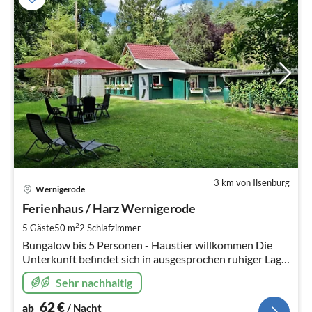
3 km von Ilsenburg
Pre
Wernigerode
ab
6
Ferienhaus / Harz Wernigerode
pr
2
5 Gäste
50 m
2
Schlafzimmer
Na
Bungalow bis 5 Personen - Haustier willkommen Die
Unterkunft befindet sich in ausgesprochen ruhiger Lage
direkt am Wald zwischen Wernigerode - Ilsenburg.
Sehr nachhaltig
62
€
ab
/ Nacht