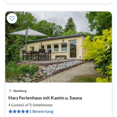
Ilsenburg
Pre
Harz Ferienhaus mit Kamin u. Sauna
ab
9
2
4 Gäste
65 m
2
Schlafzimmer
pr
1 Bewertung
Na