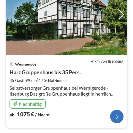
4 km von Ilsenburg
Pre
Wernigerode
ab
1
Harz Gruppenhaus bis 35 Pers.
pr
2
35 Gäste
995 m
17
Schlafzimmer
Na
Selbstversorger Gruppenhaus bei Wernigerode -
Ilsenburg Das große Gruppenhaus liegt in herrlich
ruhiger, natürlicher Umgebung direkt am Waldrand des
Nachhaltig
Harzes.
1075
€
ab
/ Nacht