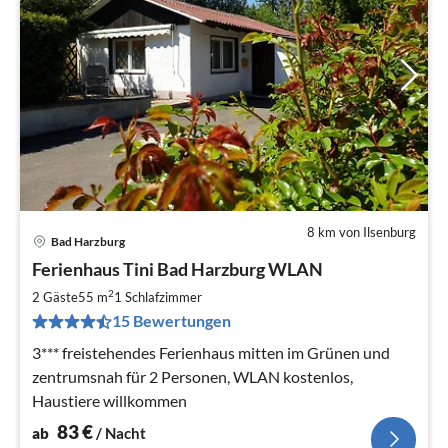
8 km von Ilsenburg
Bad Harzburg
Pre
Ferienhaus Tini Bad Harzburg WLAN
ab
8
2
2 Gäste
55 m
1
Schlafzimmer
pr
15 Bewertungen
Na
3*** freistehendes Ferienhaus mitten im Grünen und
zentrumsnah für 2 Personen, WLAN kostenlos,
Haustiere willkommen
83
€
ab
/ Nacht