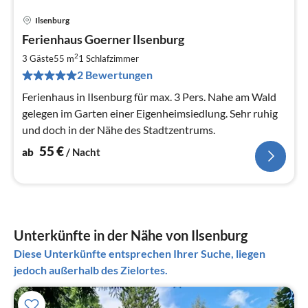
Ilsenburg
Pre
Ferienhaus Goerner Ilsenburg
ab
5
2
3 Gäste
55 m
1
Schlafzimmer
pr
2 Bewertungen
Na
Ferienhaus in Ilsenburg für max. 3 Pers. Nahe am Wald
gelegen im Garten einer Eigenheimsiedlung. Sehr ruhig
und doch in der Nähe des Stadtzentrums.
55
€
ab
/ Nacht
Unterkünfte in der Nähe von Ilsenburg
Diese Unterkünfte entsprechen Ihrer Suche, liegen
jedoch außerhalb des Zielortes.