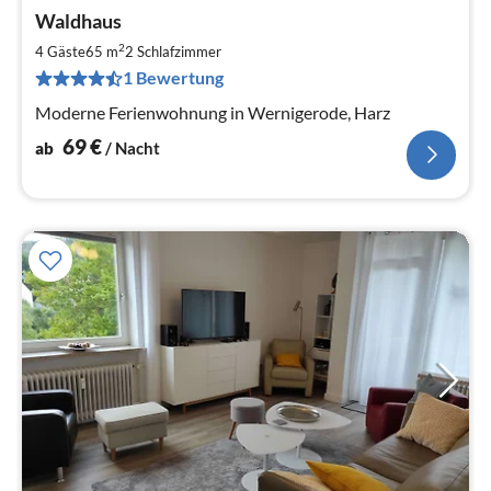
Pre
Waldhaus
ab
6
2
4 Gäste
65 m
2
Schlafzimmer
pr
1 Bewertung
Na
Moderne Ferienwohnung in Wernigerode, Harz
69
€
ab
/ Nacht