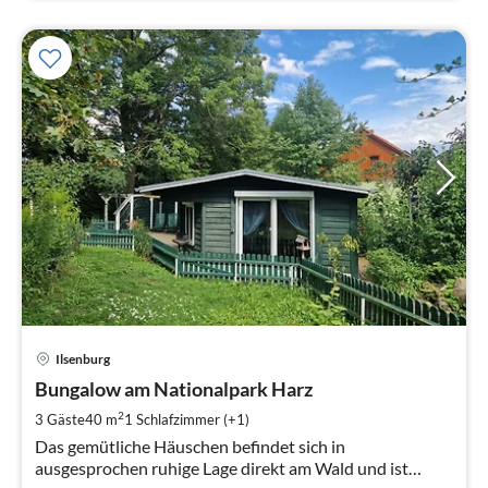
Pre
Ilsenburg
ab
6
Bungalow am Nationalpark Harz
pr
2
3 Gäste
40 m
1
Schlafzimmer (+1)
Na
Das gemütliche Häuschen befindet sich in
ausgesprochen ruhige Lage direkt am Wald und ist