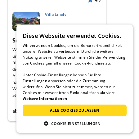
Villa Emely
Ilsenburg
Diese Webseite verwendet Cookies.
Schönes Ferienhaus für die große Familie
Wir verwenden Cookies, um die Benutzerfreundlichkeit
Wir haben das Weihnachtsfest dort verbracht
unserer Website zu verbessern. Durch die weitere
und für ein Familientreffen genutzt. Wir
Nutzung unserer Webseite stimmen Sie der Verwendung
fühlten uns sehr wohl und haben besonders
von Cookies gemäß unserer Cookie-Richtlinie zu.
die großzügige Raumaufteilung und die gute
Unter Cookie-Einstellungen können Sie Ihre
Ausstattung genossen. Jede kleine Familie
Einstellungen anpassen oder die Zustimmung
hatten ihren Rückzugsort, und das geräumige
widerrufen. Wenn Sie nicht zustimmen, werden nur
Wohnzimmer bot Platz für gemeinsame
Cookies mit wesentlichen Funktionalitäten aktiviert.
Stunden. Klare Empfehlung.
Weitere Informationen
260€
ALLE COOKIES ZULASSEN
ab
Nacht
COOKIE-EINSTELLUNGEN