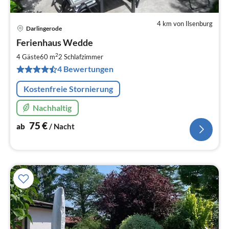
4 km von Ilsenburg
Darlingerode
Pre
Ferienhaus Wedde
ab
7
2
4 Gäste
60 m
2
Schlafzimmer
pr
4 Bewertungen
Na
Kostenfreie Stornierung
Nachhaltig
75
€
ab
/ Nacht