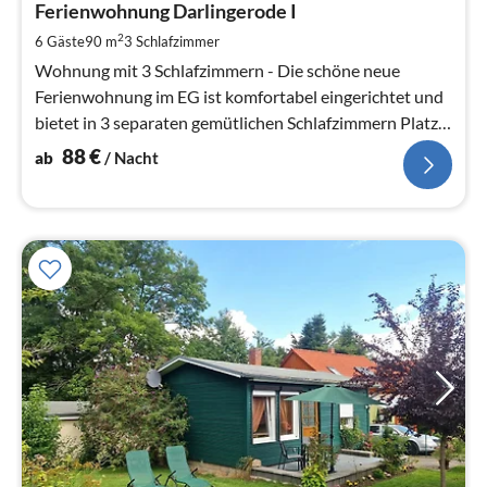
8
Ferienwohnung Darlingerode I
pr
2
6 Gäste
90 m
3
Schlafzimmer
Na
Wohnung mit 3 Schlafzimmern - Die schöne neue
Ferienwohnung im EG ist komfortabel eingerichtet und
bietet in 3 separaten gemütlichen Schlafzimmern Platz
für bis zu 7 Personen.
88
€
ab
/ Nacht