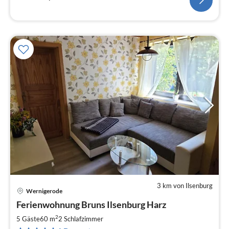
3 km von Ilsenburg
Wernigerode
Pre
Ferienwohnung Bruns Ilsenburg Harz
ab
6
2
5 Gäste
60 m
2
Schlafzimmer
pr