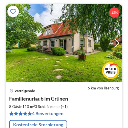
15%
6 km von Ilsenburg
Wernigerode
Pre
Familienurlaub im Grünen
ab
1
2
8 Gäste
110 m
3
Schlafzimmer (+1)
pr
4 Bewertungen
Na
Kostenfreie Stornierung