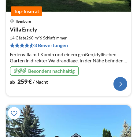
Top-Inserat
Ilsenburg
Pre
Villa Emely
ab
2
2
14 Gäste
260 m
6
Schlafzimmer
pr
3 Bewertungen
Na
Ferienvilla mit Kamin und einem großen,idyllischen
Garten in direkter Waldrandlage. In der Nähe befinden
sich 3 Angelteiche für die unsere Gäste Angelkarten
Besonders nachhaltig
erwerben können.
259
€
ab
/ Nacht