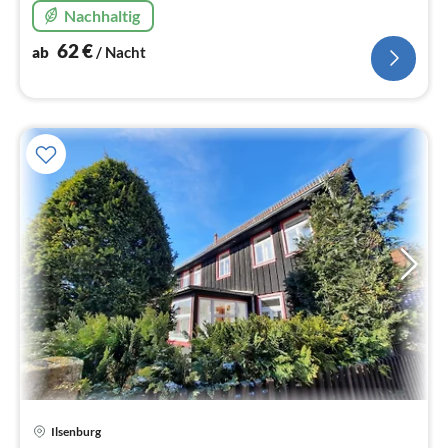
komplett eingezäunt.
Nachhaltig
62
€
ab
/ Nacht
Pre
Ilsenburg
ab