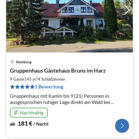
Ilsenburg
Pre
Gruppenhaus Gästehaus Bruns im Harz
ab
1
2
9 Gäste
145 m
4
Schlafzimmer
pr
1 Bewertung
Na
Gruppenhaus mit Kamin bis 9 (21) Personen in
ausgesprochen ruhiger Lage direkt am Wald bei
Ilsenburg / Wernigerode mit Gruppenraum. Haustiere
Nachhaltig
erlaubt. Internet. Nähe Waldbad.
181
€
ab
/ Nacht