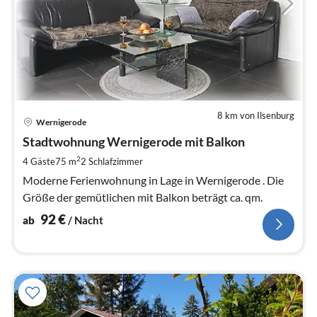
8 km von Ilsenburg
Pre
Wernigerode
ab
9
Stadtwohnung Wernigerode mit Balkon
pr
2
4 Gäste
75 m
2
Schlafzimmer
Na
Moderne Ferienwohnung in Lage in Wernigerode . Die
Größe der gemütlichen mit Balkon beträgt ca. qm.
92
€
ab
/ Nacht