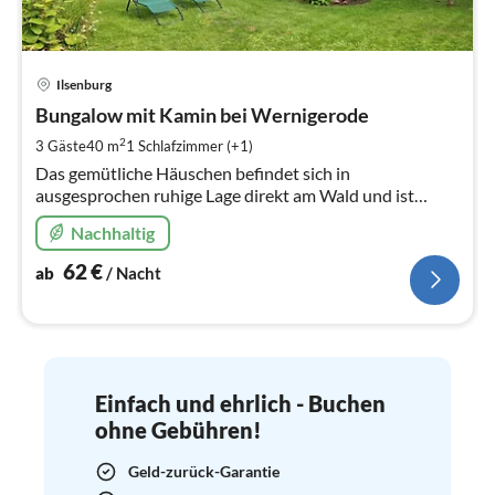
Pre
Ilsenburg
ab
6
Bungalow mit Kamin bei Wernigerode
pr
2
3 Gäste
40 m
1
Schlafzimmer (+1)
Na
Das gemütliche Häuschen befindet sich in
ausgesprochen ruhige Lage direkt am Wald und ist
komplett eingezäunt. Ein neues Waldbad ist nur ca. 1 km
Nachhaltig
entfernt.
62
€
ab
/ Nacht
Einfach und ehrlich - Buchen
ohne Gebühren!
Geld-zurück-Garantie