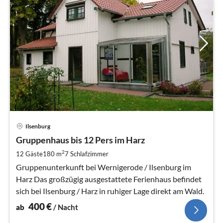
Pre
Ilsenburg
ab
4
Gruppenhaus bis 12 Pers im Harz
pr
2
12 Gäste
180 m
7
Schlafzimmer
Na
Gruppenunterkunft bei Wernigerode / Ilsenburg im
Harz Das großzügig ausgestattete Ferienhaus befindet
sich bei Ilsenburg / Harz in ruhiger Lage direkt am Wald.
400
€
ab
/ Nacht