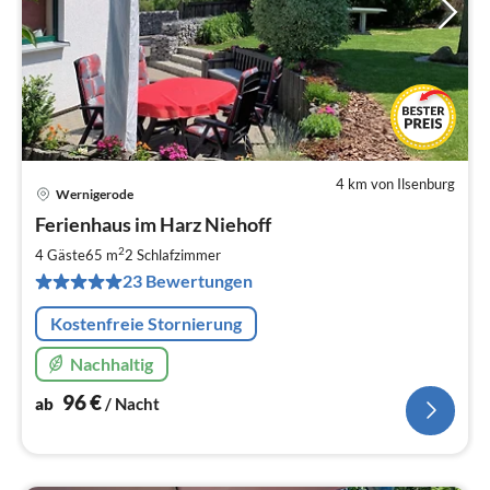
4 km von Ilsenburg
Wernigerode
Pre
Ferienhaus im Harz Niehoff
ab
9
2
4 Gäste
65 m
2
Schlafzimmer
pr
23 Bewertungen
Na
Kostenfreie Stornierung
Nachhaltig
96
€
ab
/ Nacht