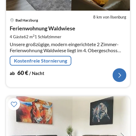
8 km von Ilsenburg
Pre
Bad Harzburg
ab
6
Ferienwohnung Waldwiese
pr
2
4 Gäste
62 m
1
Schlafzimmer
Na
Unsere großzügige, modern eingerichtete 2 Zimmer-
Ferienwohnung Waldwiese liegt im 4. Obergeschoss
eines Apartmenthauses im ruhigen und grünen Ostteil
Kostenfreie Stornierung
von Bad Harzburg.
60
€
ab
/ Nacht