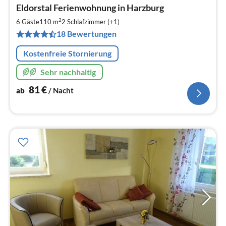
Pre
Eldorstal Ferienwohnung in Harzburg
ab
8
2
6 Gäste
110 m
2
Schlafzimmer (+1)
pr
18 Bewertungen
Na
Kostenfreie Stornierung
Sehr nachhaltig
81
€
ab
/ Nacht