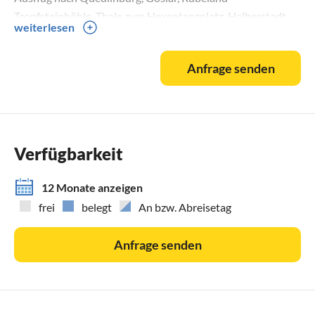
Tropfsteinhöhle, Thale zum Hexentanzplatz, Halberstadt
weiterlesen
und vieles mehr. Auch für Touristen die ohne Auto anreisen
perfekte Ausflugsmöglichkeiten und Wanderungen.
Anfrage senden
Bus/Bahn nur 10 Minuten zu Fuß entfernt.
Verfügbarkeit
12 Monate anzeigen
frei
belegt
An bzw. Abreisetag
Anfrage senden