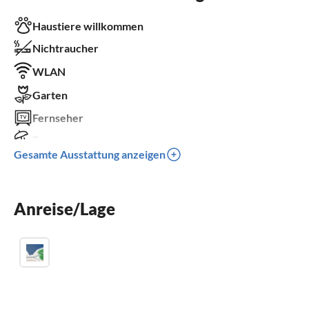
Haustiere willkommen
Nichtraucher
WLAN
Garten
Fernseher
Terrasse
Gesamte Ausstattung anzeigen
Kamin
Kinderbett
Anreise/Lage
Parkplatz