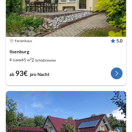
5,0
Ferienhaus
Ilsenburg
2
2
4
65
Gäste
m
Schlafzimmer
93€
ab
pro Nacht