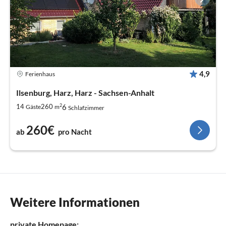
4,9
Ferienhaus
Ilsenburg, Harz, Harz - Sachsen-Anhalt
2
6
14
260
Gäste
m
Schlafzimmer
260€
ab
pro Nacht
Weitere Informationen
private Homepage: