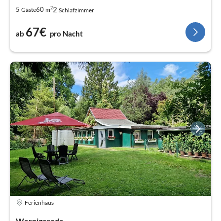
2
2
5
60
Gäste
m
Schlafzimmer
67€
ab
pro Nacht
Ferienhaus
Wernigerode