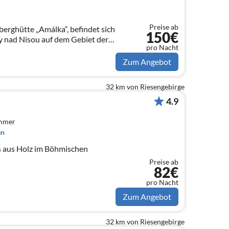
Preise ab
erghütte „Amálka“, befindet sich
150€
y nad Nisou auf dem Gebiet der
pro Nacht
 Nisou und Smržovka im Kreis
Zum Angebot
32 km von Riesengebirge
4.9
immer
en
 aus Holz im Böhmischen
Preise ab
82€
pro Nacht
Zum Angebot
32 km von Riesengebirge