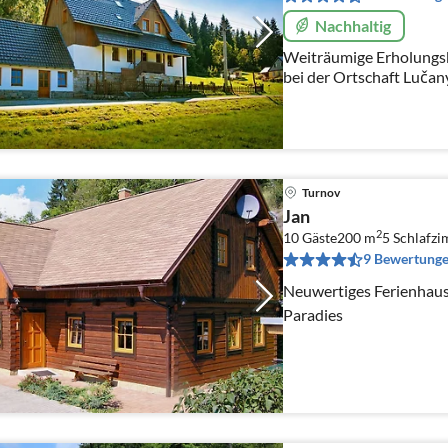
Nachhaltig
Weiträumige Erholungsb
bei der Ortschaft Lučan
Ortschaft Nová Ves nad
Jablonec nad Nisou.
Turnov
Jan
2
10 Gäste
200 m
5
Schlafz
9 Bewertung
Neuwertiges Ferienhaus
Paradies