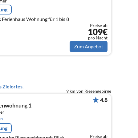
mmer
rung
s Ferienhaus Wohnung für 1 bis 8
Preise ab
109€
pro Nacht
Zum Angebot
 Zielortes.
9 km von Riesengebirge
4.8
ienwohnung 1
er
en
rung
Preise ab
ng im Riesengebirge mit Blick