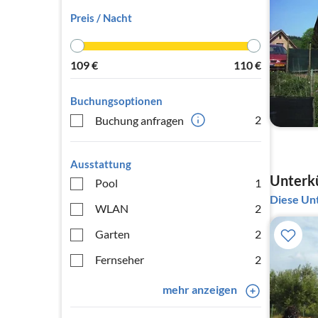
Preis / Nacht
109
€
110
€
Buchungsoptionen
2
Buchung anfragen
Ausstattung
Unterkü
Pool
1
Diese Unt
WLAN
2
Garten
2
Fernseher
2
mehr anzeigen