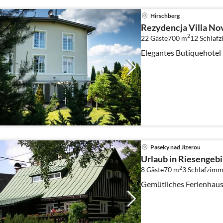
Hirschberg
Rezydencja Villa No
2
22 Gäste
700 m
12
Schlaf
Elegantes Butiquehotel 
Paseky nad Jizerou
Urlaub in Riesengebi
2
8 Gäste
70 m
3
Schlafzimm
Gemütliches Ferienhaus 