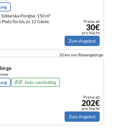
rung
zklarska Poręba: 150 m²
Platz für bis zu 12 Gäste.
Preise ab
30€
pro Nacht
Zum Angebot
10 km von Riesengebirge
birge
immer
rung
Sehr nachhaltig
Preise ab
202€
pro Nacht
Zum Angebot