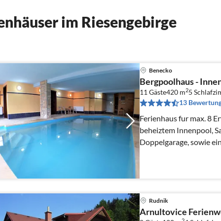
enhäuser im Riesengebirge
Benecko
Bergpoolhaus - Inne
2
11 Gäste
420 m
5
Schlafz
13 Bewertun
Ferienhaus fur max. 8 E
beheiztem Innenpool, Sa
Doppelgarage, sowie ein
Rudnik
Arnultovice Ferien
2