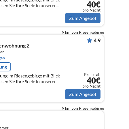
40€
sen Sie Ihre Seele in unserer
pro Nacht
rrasse baumeln!
Zum Angebot
9 km von Riesengebirge
4.9
ienwohnung 2
er
gen
rung
Preise ab
ng im Riesengebirge mit Blick
40€
sen Sie Ihre Seele in unserer
pro Nacht
rrasse baumeln!
Zum Angebot
9 km von Riesengebirge
immer