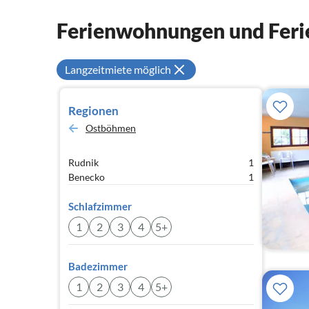
Ferienwohnungen und Feri
Langzeitmiete möglich
Regionen
Ostböhmen
Rudnik
1
Benecko
1
Schlafzimmer
1
2
3
4
5+
Badezimmer
1
2
3
4
5+