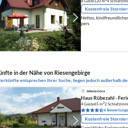
8 Gäste
120 m
4
Schlafzi
Kostenfreie Stornie
Nettes, kindfreundliche
pers
nfte in der Nähe von Riesengebirge
erkünfte entsprechen Ihrer Suche, liegen jedoch außerhalb des
Jelenia Góra
Haus Rübezahl - Fer
2
4 Gäste
65 m
2
Schlafzimm
6 Bewertung
Kostenfreie Stornie
Gemütliche Ferienwohnu