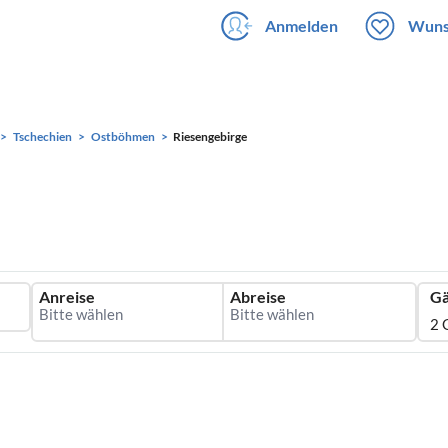
Anmelden
Wuns
Tschechien
Ostböhmen
Riesengebirge
Anreise
Abreise
Gä
2 