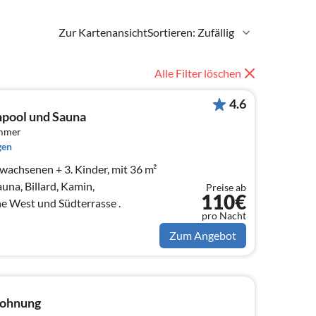
Zur Kartenansicht
Sortieren: Zufällig
Alle Filter löschen
4.6
npool und Sauna
immer
gen
rwachsenen + 3. Kinder, mit 36 m²
una, Billard, Kamin,
Preise ab
110€
e West und Südterrasse .
pro Nacht
Zum Angebot
wohnung