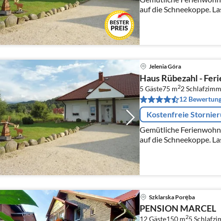
auf die Schneekoppe. Las
Ferienunterkunft mit Te
Jelenia Góra
Haus Rübezahl - Fer
2
5 Gäste
75 m
2
Schlafzimm
12 Bewertun
Kostenfreie Stornie
Gemütliche Ferienwohnu
auf die Schneekoppe. Las
Ferienunterkunft mit Te
Szklarska Poręba
PENSION MARCEL
2
12 Gäste
150 m
5
Schlafz