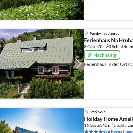
Paseky nad Jizerou
Ferienhaus Na Hrob
2
8 Gäste
70 m
3
Schlafzimm
Nachhaltig
Ferienhaus in der Ortsc
Smržovka
Holiday Home Amal
2
16 Gäste
340 m
1
Schlafz
6 Bewertung