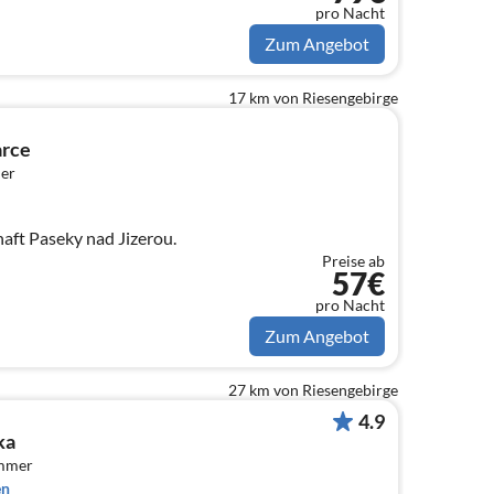
pro Nacht
Zum Angebot
17 km von Riesengebirge
arce
er
haft Paseky nad Jizerou.
Preise ab
57€
pro Nacht
Zum Angebot
27 km von Riesengebirge
4.9
ka
immer
en