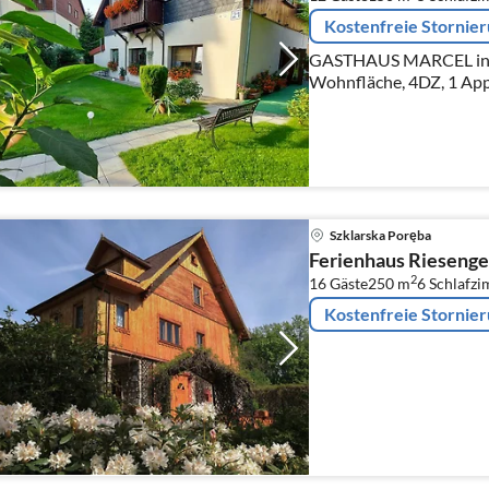
Kostenfreie Stornie
GASTHAUS MARCEL in S
Wohnfläche, 4DZ, 1 App 
Szklarska Poręba
Ferienhaus Riesenge
2
16 Gäste
250 m
6
Schlafz
Kostenfreie Stornie