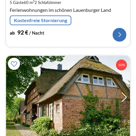
pr
2
5 Gäste
60 m
2
Schlafzimmer
Na
Ferienwohnungen im schönen Lauenburger Land
Kostenfreie Stornierung
92
€
ab
/ Nacht
10%