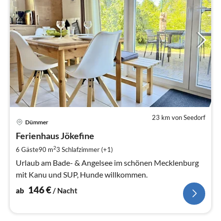
23 km von Seedorf
Pre
Dümmer
ab
1
Ferienhaus Jökefine
pr
2
6 Gäste
90 m
3
Schlafzimmer (+1)
Na
Urlaub am Bade- & Angelsee im schönen Mecklenburg
mit Kanu und SUP, Hunde willkommen.
146
€
ab
/ Nacht