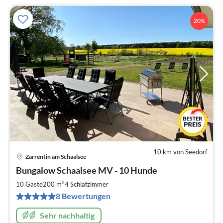
20%
10 km von Seedorf
Zarrentin am Schaalsee
Pre
Bungalow Schaalsee MV - 10 Hunde
ab
1
2
10 Gäste
200 m
4
Schlafzimmer
pr
8 Bewertungen
Na
Sehr nachhaltig