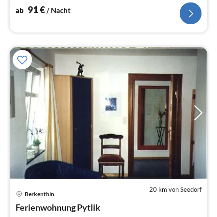
91
€
ab
/ Nacht
20 km von Seedorf
Pre
Berkenthin
ab
9
Ferienwohnung Pytlik