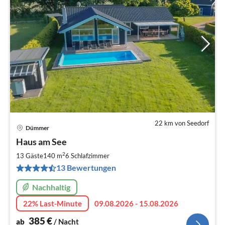
22 km von Seedorf
Dümmer
Pre
Haus am See
ab
3
2
13 Gäste
140 m
6
Schlafzimmer
pr
13 Bewertungen
Na
Nachhaltig
22% Last-Minute
09.08.2026 - 15.08.2026
385
€
ab
/ Nacht