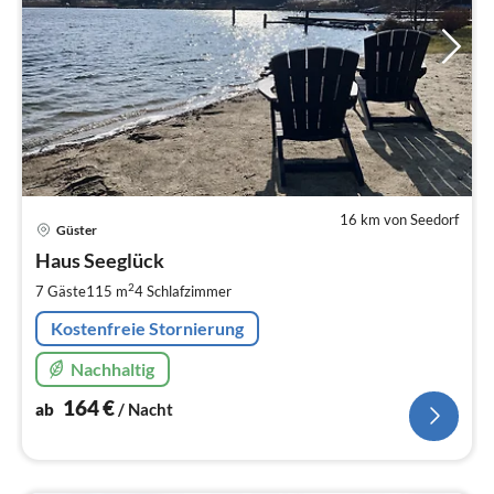
16 km von Seedorf
Pre
Güster
ab
1
Haus Seeglück
pr
2
7 Gäste
115 m
4
Schlafzimmer
Na
Kostenfreie Stornierung
Nachhaltig
164
€
ab
/ Nacht