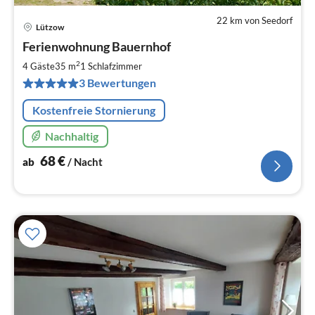
22 km von Seedorf
Lützow
Pre
Ferienwohnung Bauernhof
ab
6
2
4 Gäste
35 m
1
Schlafzimmer
pr
3 Bewertungen
Na
Kostenfreie Stornierung
Nachhaltig
68
€
ab
/ Nacht