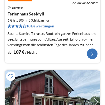
22 km von Seedorf
Dümmer
Pre
Ferienhaus Seeidyll
ab
1
2
6 Gäste
105 m
3
Schlafzimmer
pr
10 Bewertungen
Na
Sauna, Kamin, Terrasse, Boot, ein ganzes Ferienhaus am
See...Entspannung vom Alltag, Auszeit, Erholung - hier
verbringt man die schönsten Tage des Jahres, zu jeder
Jahreszeit!
107
€
ab
/ Nacht