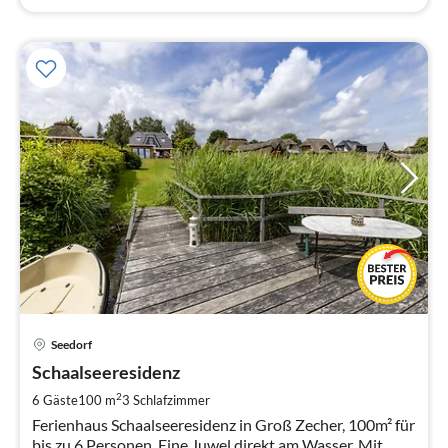
Pre
Seedorf
ab
2
Schaalseeresidenz
pr
2
6 Gäste
100 m
3
Schlafzimmer
Na
Ferienhaus Schaalseeresidenz in Groß Zecher, 100m² für
bis zu 6 Personen. Eine Juwel direkt am Wasser. Mit