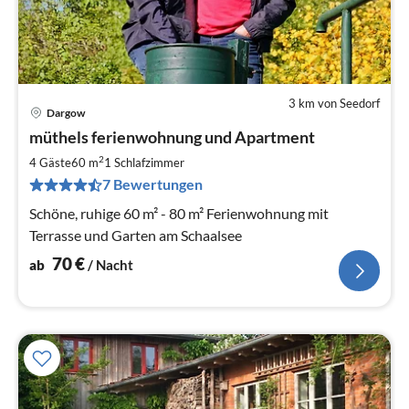
3 km von Seedorf
Dargow
Pre
müthels ferienwohnung und Apartment
ab
7
2
4 Gäste
60 m
1
Schlafzimmer
pr
7 Bewertungen
Na
Schöne, ruhige 60 m² - 80 m² Ferienwohnung mit
Terrasse und Garten am Schaalsee
70
€
ab
/ Nacht