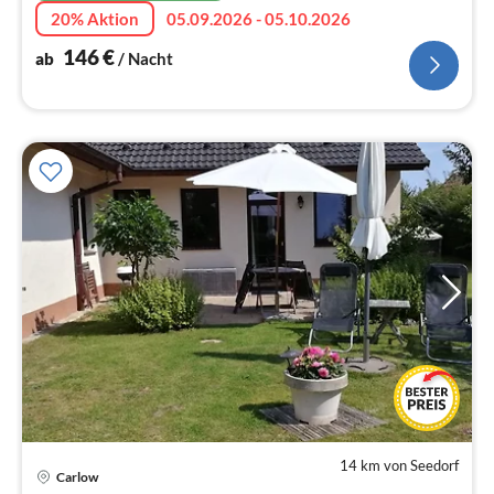
20% Aktion
05.09.2026 - 05.10.2026
146
€
ab
/ Nacht
14 km von Seedorf
Carlow
Pre