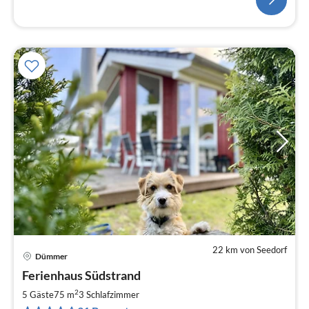
22 km von Seedorf
Dümmer
Pre
Ferienhaus Südstrand
ab
1
2
5 Gäste
75 m
3
Schlafzimmer
pr