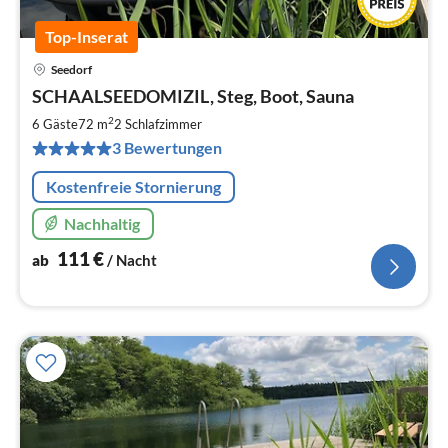
Top-Inserat
Seedorf
Pre
SCHAALSEEDOMIZIL, Steg, Boot, Sauna
ab
1
2
6 Gäste
72 m
2
Schlafzimmer
pr
3 Bewertungen
Na
Kostenfreie Stornierung
Nachhaltig
111
€
ab
/ Nacht