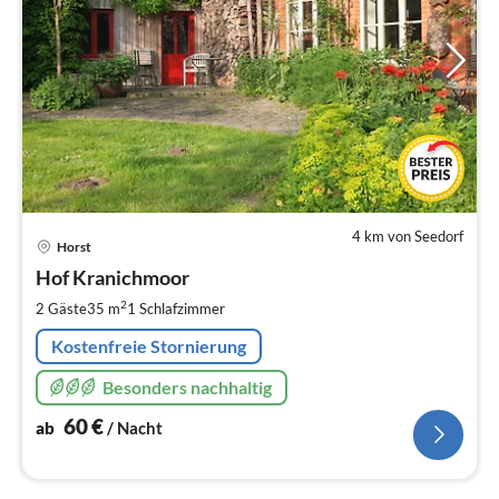
4 km von Seedorf
Pre
Horst
ab
6
Hof Kranichmoor
pr
2
2 Gäste
35 m
1
Schlafzimmer
Na
Kostenfreie Stornierung
Besonders nachhaltig
60
€
ab
/ Nacht