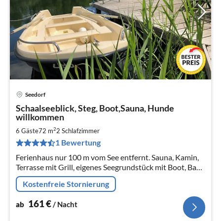
Seedorf
Pre
Schaalseeblick, Steg, Boot,Sauna, Hunde
ab
willkommen
1
2
6 Gäste
72 m
2
Schlafzimmer
pr
Na
1 Bewertung
Ferienhaus nur 100 m vom See entfernt. Sauna, Kamin,
Terrasse mit Grill, eigenes Seegrundstück mit Boot, Bade
& Angelmöglichkeit, Hunde willkommen
Kostenfreie Stornierung
161
€
ab
/ Nacht