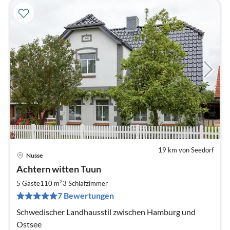
19 km von Seedorf
Nusse
Pre
Achtern witten Tuun
ab
9
2
5 Gäste
110 m
3
Schlafzimmer
pr
7 Bewertungen
Na
Schwedischer Landhausstil zwischen Hamburg und
Ostsee