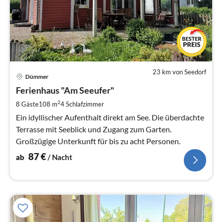
23 km von Seedorf
Pre
Dümmer
ab
8
Ferienhaus "Am Seeufer"
pr
2
8 Gäste
108 m
4
Schlafzimmer
Na
Ein idyllischer Aufenthalt direkt am See. Die überdachte
Terrasse mit Seeblick und Zugang zum Garten.
Großzügige Unterkunft für bis zu acht Personen.
87
€
ab
/ Nacht