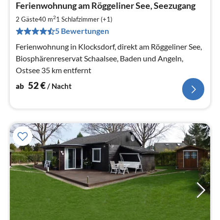
Ferienwohnung am Röggeliner See, Seezugang
ab
5
2
2 Gäste
40 m
1
Schlafzimmer (+1)
pr
5 Bewertungen
Na
Ferienwohnung in Klocksdorf, direkt am Röggeliner See,
Biosphärenreservat Schaalsee, Baden und Angeln,
Ostsee 35 km entfernt
52
€
ab
/ Nacht