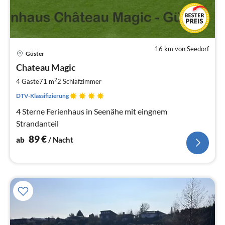
16 km von Seedorf
Pre
Güster
ab
9
Chateau Magic
pr
2
4 Gäste
71 m
2
Schlafzimmer
Na
DTV-Klassifizierung
4 Sterne Ferienhaus in Seenähe mit eingnem
Strandanteil
89
€
ab
/ Nacht