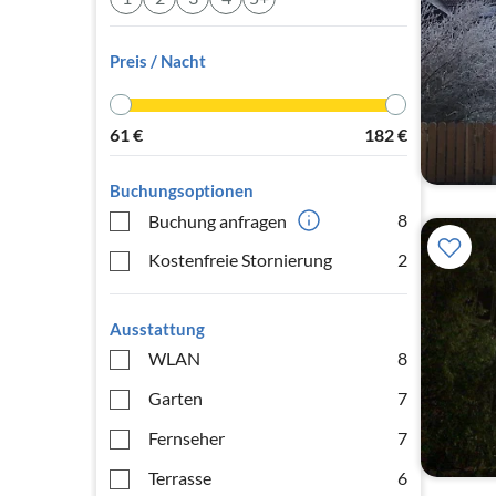
Preis / Nacht
61
€
182
€
Buchungsoptionen
8
Buchung anfragen
Kostenfreie Stornierung
2
Ausstattung
WLAN
8
Garten
7
Fernseher
7
Terrasse
6