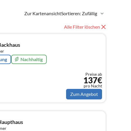
Zur Kartenansicht
Sortieren: Zufällig
Alle Filter löschen
Backhaus
er
rung
Nachhaltig
Preise ab
137€
pro Nacht
Zum Angebot
Haupthaus
mmer