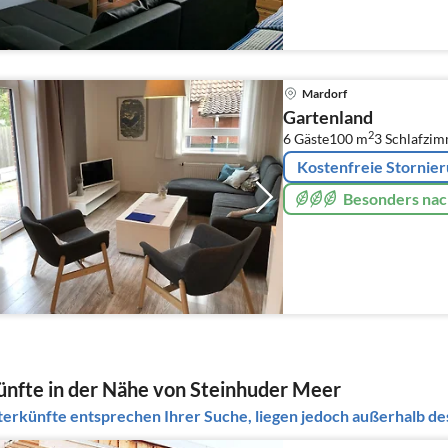
Mardorf
Gartenland
2
6 Gäste
100 m
3
Schlafzi
Kostenfreie Stornie
Besonders nac
nfte in der Nähe von Steinhuder Meer
erkünfte entsprechen Ihrer Suche, liegen jedoch außerhalb des