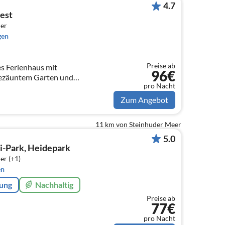
4.7
est
er
gen
Preise ab
s Ferienhaus mit
96€
ezäuntem Garten und
pro Nacht
 Waldrandlage im Dreieck
 und Steinhuder Meer
Zum Angebot
11 km von Steinhuder Meer
5.0
i-Park, Heidepark
er (+1)
en
rung
Nachhaltig
Preise ab
77€
pro Nacht