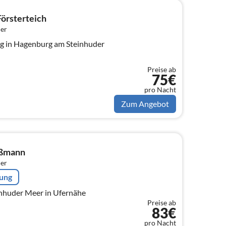
örsterteich
er
der
Preise ab
75€
pro Nacht
Zum Angebot
oßmann
er
rung
nhuder Meer in Ufernähe
Preise ab
83€
pro Nacht