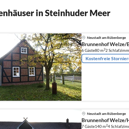
enhäuser in Steinhuder Meer
Neustadt am Rübenberge
Brunnenhof Welze/
2
6 Gäste
80 m
2
Schlafzimm
Kostenfreie Stornie
Neustadt am Rübenberge
Brunnenhof Welze/
2
7 Gäste
140 m
4
Schlafzi