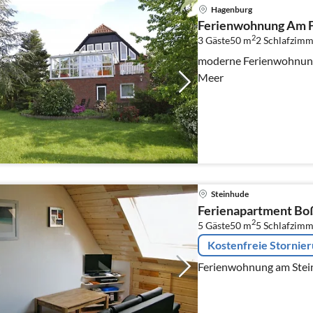
Hagenburg
Ferienwohnung Am F
2
3 Gäste
50 m
2
Schlafzimm
moderne Ferienwohnung in Hagenburg am Steinhu
Meer
Steinhude
Ferienapartment B
2
5 Gäste
50 m
5
Schlafzimm
Kostenfreie Stornie
Ferienwohnung am Stei