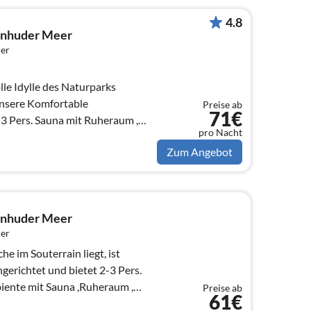
4.8
inhuder Meer
er
olle Idylle des Naturparks
unsere Komfortable
Preise ab
71€
3 Pers. Sauna mit Ruheraum ,
pro Nacht
Zum Angebot
inhuder Meer
er
e im Souterrain liegt, ist
gerichtet und bietet 2-3 Pers.
biente mit Sauna ,Ruheraum ,
Preise ab
61€