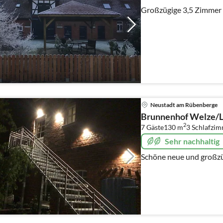
Großzügige 3,5 Zimmer
Neustadt am Rübenberge
Brunnenhof Welze/
2
7 Gäste
130 m
3
Schlafzi
Sehr nachhaltig
Schöne neue und großzü