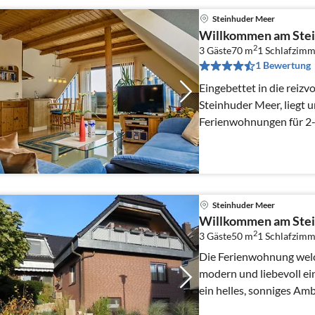
Steinhuder Meer
Willkommen am Ste
2
3 Gäste
70 m
1
Schlafzimm
1 Bewertung
Eingebettet in die reizv
Steinhuder Meer, liegt 
Ferienwohnungen für 2-
Wlan. Sat TV, Garten,
Steinhuder Meer
Willkommen am Ste
2
3 Gäste
50 m
1
Schlafzimm
Die Ferienwohnung welch
modern und liebevoll ein
ein helles, sonniges Am
Parkplatz , Garten usw.