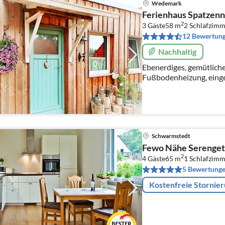
Wedemark
Ferienhaus Spatzenn
2
3 Gäste
58 m
2
Schlafzimm
12 Bewertun
Nachhaltig
Ebenerdiges, gemütliche
Fußbodenheizung, eing
überdachter Terrasse in
Lüneburger Heide, Harz
Schwarmstedt
Fewo Nähe Serenget
2
4 Gäste
65 m
1
Schlafzimm
5 Bewertung
Kostenfreie Stornie