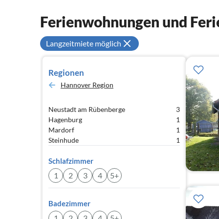
Ferienwohnungen und Feri
Langzeitmiete möglich
Regionen
Hannover Region
Neustadt am Rübenberge
3
Hagenburg
1
Mardorf
1
Steinhude
1
Schlafzimmer
1
2
3
4
5+
Badezimmer
1
2
3
4
5+