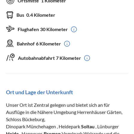
Ortsmitte
1 Kilometer
Bus
0.4 Kilometer
Flughafen
30 Kilometer
Bahnhof
6 Kilometer
Autobahnabfahrt
7 Kilometer
Ort und Lage der Unterkunft
Unser Ort ist Zentral gelegen und bietet sich an für
Ausflüge in die Nähere Umgebung Herrenhäuser Gärten,
Schloss Bückeburg,
Dinopark Münchehagen , Heidepark
Soltau
, Lünburger
Heide
, Hannover,
Bremen
Vogelpark Walsrode und die