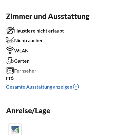
Zimmer und Ausstattung
Haustiere nicht erlaubt
Nichtraucher
WLAN
Garten
Fernseher
Spülmaschine
Gesamte Ausstattung anzeigen
Waschmaschine
Sauna
Anreise/Lage
Balkon