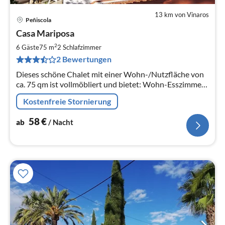
13 km von Vinaros
Peñiscola
Pre
Casa Mariposa
ab
5
2
6 Gäste
75 m
2
Schlafzimmer
pr
2 Bewertungen
Na
Dieses schöne Chalet mit einer Wohn-/Nutzfläche von
ca. 75 qm ist vollmöbliert und bietet: Wohn-Esszimmer,
2 Schlafzimmer, 2 Bäder, 1 Kinder/Arbeitszimmer,
Kostenfreie Stornierung
Wintergarten, Terrasse
58
€
ab
/ Nacht