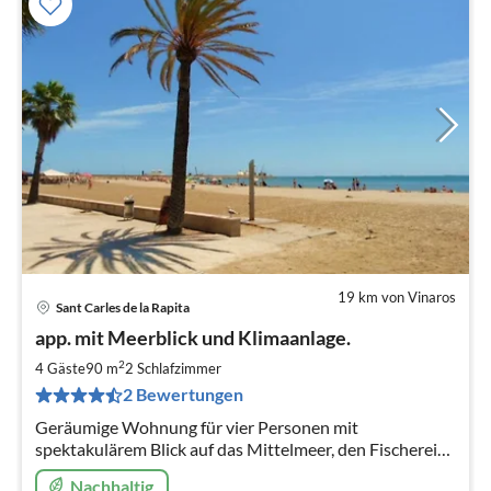
19 km von Vinaros
Sant Carles de la Rapita
Pre
app. mit Meerblick und Klimaanlage.
ab
7
2
4 Gäste
90 m
2
Schlafzimmer
pr
2 Bewertungen
Na
Geräumige Wohnung für vier Personen mit
spektakulärem Blick auf das Mittelmeer, den Fischerei-
und Yachthafen. Vollständig ausgestattet mit
Nachhaltig