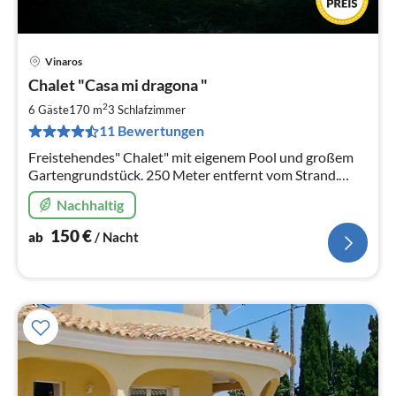
Vinaros
Pre
Chalet "Casa mi dragona "
ab
1
2
6 Gäste
170 m
3
Schlafzimmer
pr
11 Bewertungen
Na
Freistehendes" Chalet" mit eigenem Pool und großem
Gartengrundstück. 250 Meter entfernt vom Strand.
Ruhige Seitenstraße. Hier macht Urlaub Spaß
Nachhaltig
150
€
ab
/ Nacht