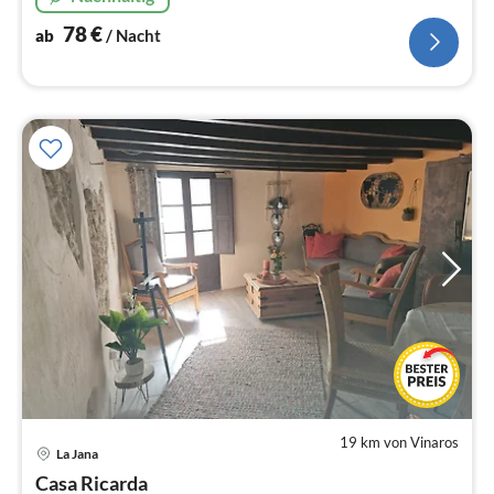
Klimaanlage und privatem Parkplatz.
78
€
ab
/ Nacht
19 km von Vinaros
Pre
La Jana
ab
6
Casa Ricarda