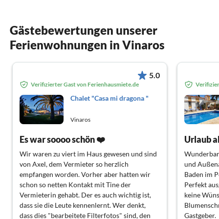
Gästebewertungen unserer
Ferienwohnungen in Vinaros
5.0
Verifizierter Gast von Ferienhausmiete.de
Verifizi
Chalet "Casa mi dragona "
Vinaros
Es war soooo schön ❤️
Urlaub a
Wir waren zu viert im Haus gewesen und sind
Wunderbar
von Axel, dem Vermieter so herzlich
und Außena
empfangen worden. Vorher aber hatten wir
Baden im P
schon so netten Kontakt mit Tine der
Perfekt aus
Vermieterin gehabt. Der es auch wichtig ist,
keine Wünsc
dass sie die Leute kennenlernt. Wer denkt,
Blumenschm
dass dies "bearbeitete Filterfotos" sind, den
Gastgeber.