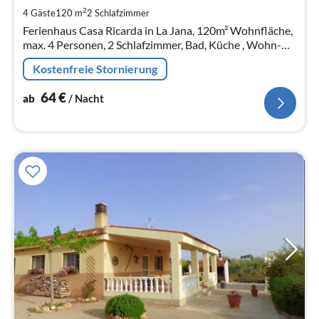
pr
2
4 Gäste
120 m
2
Schlafzimmer
Na
Ferienhaus Casa Ricarda in La Jana, 120m² Wohnfläche,
max. 4 Personen, 2 Schlafzimmer, Bad, Küche , Wohn-
Esszimmer, Dachgeschosszimmer mit Kamin,
Kostenfreie Stornierung
Dachterassse
64
€
ab
/ Nacht