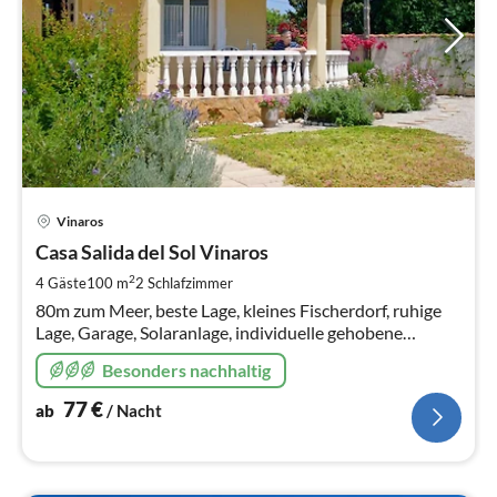
Pre
Vinaros
ab
7
Casa Salida del Sol Vinaros
pr
2
4 Gäste
100 m
2
Schlafzimmer
Na
80m zum Meer, beste Lage, kleines Fischerdorf, ruhige
Lage, Garage, Solaranlage, individuelle gehobene
Ausstattung, Küche durch Fachfrau eingerichtet (bisher
Besonders nachhaltig
nur pos. feedback),
77
€
ab
/ Nacht