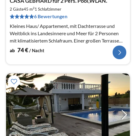
CASA GEBHARD für 2 Pers. Pool,WLAN.
ab
7
2
2 Gäste
45 m
1
Schlafzimmer
pr
6 Bewertungen
Na
Kleines Haus/ Appartement, mit Dachterrasse und
Weitblick ins Landesinnere und Meer für 2 Personen
mit klimatisiertem Schlafraum. Einer großen Terrasse
mit Sitzmöbel und Liegen.
74
€
ab
/ Nacht