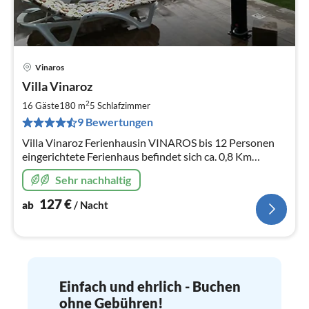
Vinaros
Pre
Villa Vinaroz
ab
1
2
16 Gäste
180 m
5
Schlafzimmer
pr
9 Bewertungen
Na
Villa Vinaroz Ferienhausin VINAROS bis 12 Personen
eingerichtete Ferienhaus befindet sich ca. 0,8 Km
außerhalb des Stadtzentrums in einer Einfamilienhaus
Sehr nachhaltig
127
€
ab
/ Nacht
Einfach und ehrlich - Buchen
ohne Gebühren!