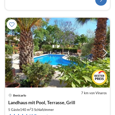
7 km von Vinaros
Benicarlo
Pre
Landhaus mit Pool, Terrasse, Grill
ab
9
2
5 Gäste
140 m
3
Schlafzimmer
pr