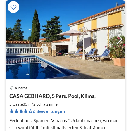
Vinaros
Pre
CASA GEBHARD, 5 Pers. Pool, Klima,
ab
1
2
5 Gäste
85 m
2
Schlafzimmer
pr
6 Bewertungen
Na
Ferienhaus, Spanien, Vinaros " Urlaub machen, wo man
sich wohl fühlt. " mit klimatisierten Schlafräumen.