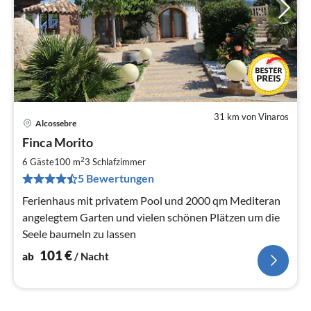
31 km von Vinaros
Alcossebre
Pre
Finca Morito
ab
1
2
6 Gäste
100 m
3
Schlafzimmer
pr
5 Bewertungen
Na
Ferienhaus mit privatem Pool und 2000 qm Mediteran
angelegtem Garten und vielen schönen Plätzen um die
Seele baumeln zu lassen
101
€
ab
/ Nacht