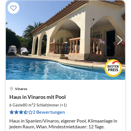
Vinaros
Pre
Haus in Vinaros mit Pool
ab
5
2
6 Gäste
80 m
2
Schlafzimmer (+1)
pr
2 Bewertungen
Na
Haus in Spanien/Vinaros, eigener Pool, Klimaanlage in
jedem Raum, Wlan. Mindestmietdauer: 12 Tage.