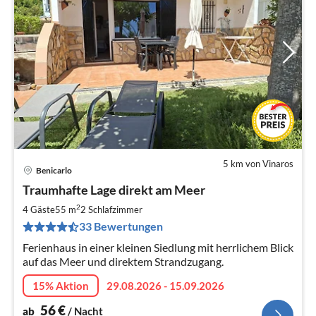
5 km von Vinaros
Benicarlo
Pre
Traumhafte Lage direkt am Meer
ab
5
2
4 Gäste
55 m
2
Schlafzimmer
pr
33 Bewertungen
Na
Ferienhaus in einer kleinen Siedlung mit herrlichem Blick
auf das Meer und direktem Strandzugang.
15% Aktion
29.08.2026 - 15.09.2026
56
€
ab
/ Nacht