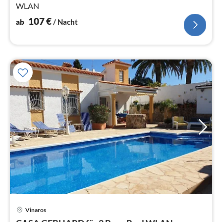
WLAN
107
€
ab
/ Nacht
Vinaros
Pre