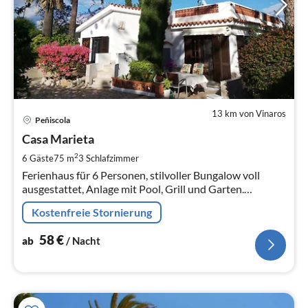
13 km von Vinaros
Pre
Peñiscola
ab
5
Casa Marieta
pr
2
6 Gäste
75 m
3
Schlafzimmer
Na
Ferienhaus für 6 Personen, stilvoller Bungalow voll
ausgestattet, Anlage mit Pool, Grill und Garten.
Langzeitaufenthalte - Monatspauschalen auf Anfrage,
Kostenfreie Stornierung
Mindestaufenthalt 14 Tage
58
€
ab
/ Nacht