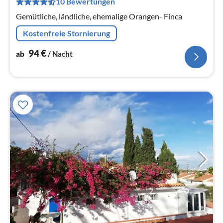
10 Bewertungen
Na
Gemütliche, ländliche, ehemalige Orangen- Finca
Kostenfreie Stornierung
94
€
ab
/ Nacht