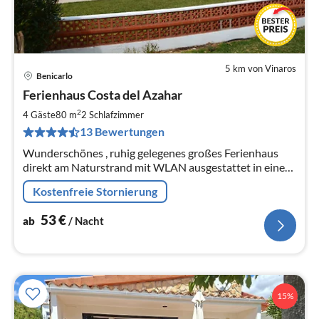
5 km von Vinaros
Benicarlo
Pre
Ferienhaus Costa del Azahar
ab
5
2
4 Gäste
80 m
2
Schlafzimmer
pr
13 Bewertungen
Na
Wunderschönes , ruhig gelegenes großes Ferienhaus
direkt am Naturstrand mit WLAN ausgestattet in einer
ruhigen Feriensiedlung am Meer
Kostenfreie Stornierung
53
€
ab
/ Nacht
15%