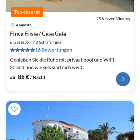
Top-Inserat
25 km von Vinaros
Amposta
Pre
Finca Frisia / Casa Gala
ab
8
2
6 Gäste
85 m
3
Schlafzimmer
pr
16 Bewertungen
Na
Genießen Sie die Ruhe mit privaat pool und WIFI .
Strand und winkels sind nich weid .
85
€
ab
/ Nacht