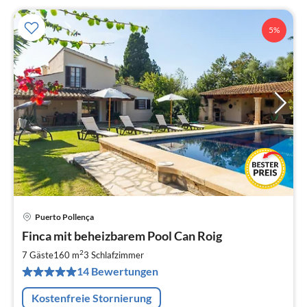
5%
Puerto Pollença
Pre
Finca mit beheizbarem Pool Can Roig
ab
2
2
7 Gäste
160 m
3
Schlafzimmer
pr
14 Bewertungen
Na
Kostenfreie Stornierung