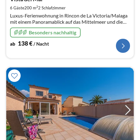
1
pr
2
6 Gäste
200 m
2
Schlafzimmer
Na
Luxus-Ferienwohnung in Rincon de La Victoria/Malaga
mit einem Panoramablick auf das Mittelmeer und die
Bucht von Malaga mit eigenem beheizbaren
Besonders nachhaltig
Pool/Garten und Glasfaserkabel
138
€
ab
/ Nacht