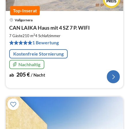
Top-Inserat
Vallgornera
Pre
CAN LAIKA Haus mit 4 SZ 7 P. WIFI
ab
2
2
7 Gäste
210 m
4
Schlafzimmer
pr
1 Bewertung
Na
Kostenfreie Stornierung
Nachhaltig
205
€
ab
/ Nacht