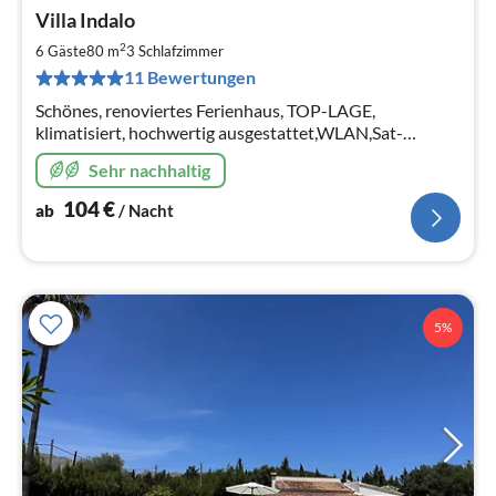
Pre
Villa Indalo
ab
1
2
6 Gäste
80 m
3
Schlafzimmer
pr
11 Bewertungen
Na
Schönes, renoviertes Ferienhaus, TOP-LAGE,
klimatisiert, hochwertig ausgestattet,WLAN,Sat-
TV,ruhige Lage, großer gepflegter Gemeinschaftspool,
Sehr nachhaltig
große Dachterrasse mit Meerblick!
104
€
ab
/ Nacht
5%