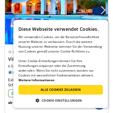
Diese Webseite verwendet Cookies.
Wir verwenden Cookies, um die Benutzerfreundlichkeit
unserer Website zu verbessern. Durch die weitere
Nutzung unserer Webseite stimmen Sie der Verwendung
von Cookies gemäß unserer Cookie-Richtlinie zu.
Moclinejo
Pre
Villa Axarquia
ab
Unter Cookie-Einstellungen können Sie Ihre
1
Einstellungen anpassen oder die Zustimmung
2
6 Gäste
165 m
2
Schlafzimmer (+1)
widerrufen. Wenn Sie nicht zustimmen, werden nur
pr
2 Bewertungen
Cookies mit wesentlichen Funktionalitäten aktiviert.
Na
Exklusive Auszeit: Alleinlage, Meerblick, Privatpool, 2
Weitere Informationen
Schlafzimmer, 2 En-suite + Gäste-WC.
ALLE COOKIES ZULASSEN
Besonders nachhaltig
COOKIE-EINSTELLUNGEN
166
€
ab
/ Nacht