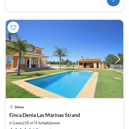
Denia
Pre
Finca Denia Las Marinas Strand
ab
8
2
6 Gäste
250 m
4
Schlafzimmer
pr