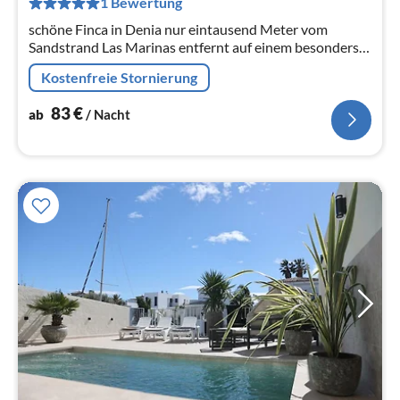
1 Bewertung
Na
schöne Finca in Denia nur eintausend Meter vom
Sandstrand Las Marinas entfernt auf einem besonders
grossem Privatgrundstück mit eigenem Privatpool
Kostenfreie Stornierung
83
€
ab
/ Nacht