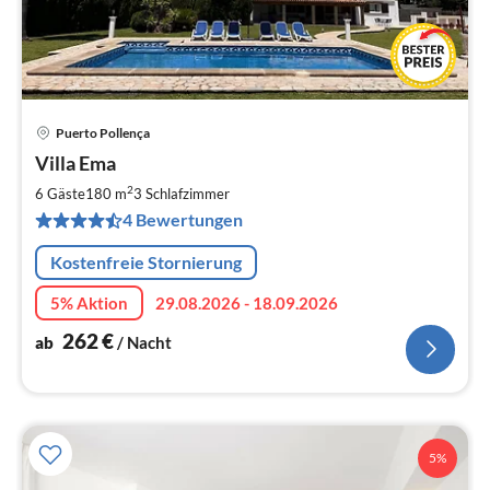
Puerto Pollença
Pre
Villa Ema
ab
2
2
6 Gäste
180 m
3
Schlafzimmer
pr
4 Bewertungen
Na
Kostenfreie Stornierung
5% Aktion
29.08.2026 - 18.09.2026
262
€
ab
/ Nacht
5%