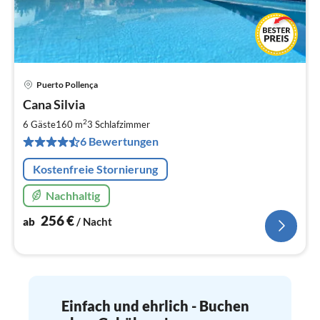
Puerto Pollença
Pre
Cana Silvia
ab
2
2
6 Gäste
160 m
3
Schlafzimmer
pr
6 Bewertungen
Na
Kostenfreie Stornierung
Nachhaltig
256
€
ab
/ Nacht
Einfach und ehrlich - Buchen