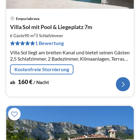
Empuriabrava
Pre
Villa Sol mit Pool & Liegeplatz 7m
ab
1
2
6 Gäste
90 m
3
Schlafzimmer
pr
1 Bewertung
Na
Villa Sol liegt am breiten Kanal und bietet seinen Gästen
2,5 Schlafzimmer, 2 Badezimmer, Klimaanlagen, Terrasse
mit Pool und Liegeplatz von maximal 7 m.
Kostenfreie Stornierung
160
€
ab
/ Nacht