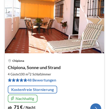
Chipiona
Pre
Chipiona, Sonne und Strand
ab
7
2
4 Gäste
100 m
2
Schlafzimmer
pr
48 Bewertungen
Na
Kostenfreie Stornierung
Nachhaltig
71
€
ab
/ Nacht