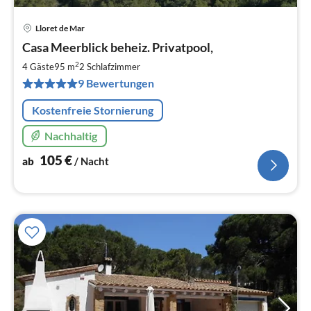
Lloret de Mar
Pre
Casa Meerblick beheiz. Privatpool,
ab
1
2
4 Gäste
95 m
2
Schlafzimmer
pr
9 Bewertungen
Na
Kostenfreie Stornierung
Nachhaltig
105
€
ab
/ Nacht