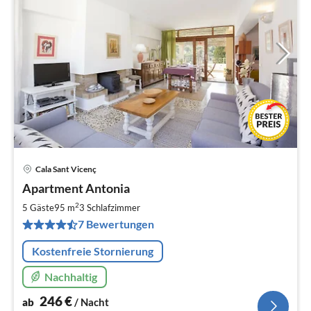
Cala Sant Vicenç
Pre
Apartment Antonia
ab
2
2
5 Gäste
95 m
3
Schlafzimmer
pr
7 Bewertungen
Na
Kostenfreie Stornierung
Nachhaltig
246
€
ab
/ Nacht