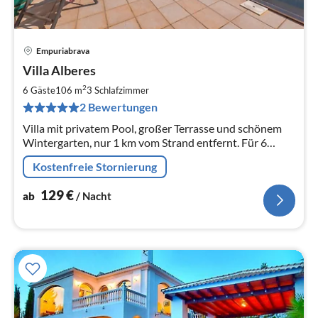
Empuriabrava
Pre
Villa Alberes
ab
1
2
6 Gäste
106 m
3
Schlafzimmer
pr
2 Bewertungen
Na
Villa mit privatem Pool, großer Terrasse und schönem
Wintergarten, nur 1 km vom Strand entfernt. Für 6
Personen.
Kostenfreie Stornierung
129
€
ab
/ Nacht