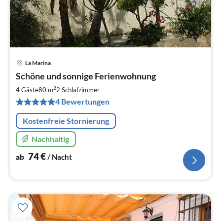
La Marina
Pre
Schöne und sonnige Ferienwohnung
ab
7
2
4 Gäste
80 m
2
Schlafzimmer
pr
4 Bewertungen
Na
Kostenfreie Stornierung
Nachhaltig
74
€
ab
/ Nacht