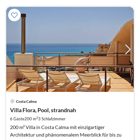
Pre
Costa Calma
ab
2
Villa Flora, Pool, strandnah
pr
2
6 Gäste
200 m
3
Schlafzimmer
Na
200 m² Villa in Costa Calma mit einzigartiger
Architektur und phänomenalem Meerblick für bis zu