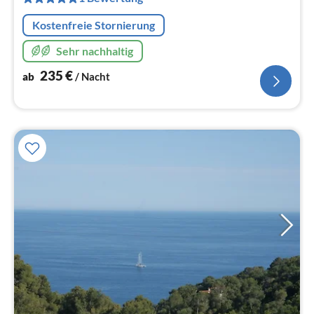
Na
Kostenfreie Stornierung
Sehr nachhaltig
235
€
ab
/ Nacht