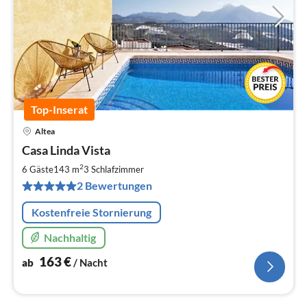
Top-Inserat
Altea
Pre
Casa Linda Vista
ab
1
2
6 Gäste
143 m
3
Schlafzimmer
pr
2 Bewertungen
Na
Kostenfreie Stornierung
Nachhaltig
163
€
ab
/ Nacht