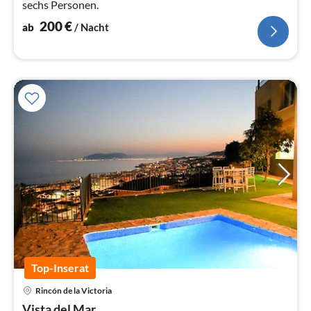
sechs Personen.
200
€
ab
/ Nacht
Top-Inserat
Pre
Rincón de la Victoria
ab
Vista del Mar