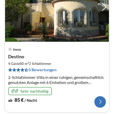
Denia
Pre
Destino
ab
8
2
4 Gäste
80 m
2
Schlafzimmer
pr
5 Bewertungen
Na
2-Schlafzimmer-Villa in einer ruhigen, gemeinschaftlich
genutzten Anlage mit 6 Einheiten und großem
Gemeinschaftspool (12 m x 6 m). Küche im April 2019
Sehr nachhaltig
renoviert, beide Badezimmer im März 2020 renoviert.
Kostenloses WLAN.
85
€
ab
/ Nacht