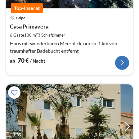
Top-Inserat
Pre
Calpe
ab
7
Casa Primavera
pr
2
6 Gäste
100 m
3
Schlafzimmer
Na
Haus mit wunderbaren Meerblick, nur ca. 1 km von
traumhafter Badebucht entfernt
70
€
ab
/ Nacht