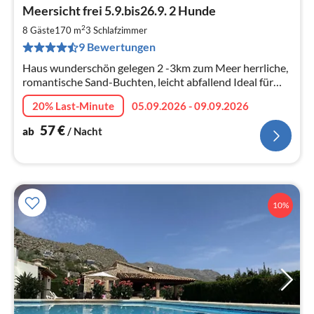
Pre
Meersicht frei 5.9.bis26.9. 2 Hunde
ab
5
2
8 Gäste
170 m
3
Schlafzimmer
pr
9 Bewertungen
Na
Haus wunderschön gelegen 2 -3km zum Meer herrliche,
romantische Sand-Buchten, leicht abfallend Ideal für
Erwachse+Kinder Nebensaison Spitzenpreise Tolle
20% Last-Minute
05.09.2026 - 09.09.2026
Spaziergänge/Wanderungen
57
€
ab
/ Nacht
10%