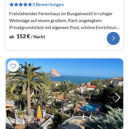
pr
3 Bewertungen
Na
Freistehendes Ferienhaus im Bungalowstil in ruhiger
Wohnlage auf einem großem, flach angelegtem
Privatgrundstück mit eigenem Pool, schöne Einrichtung
und gut ausgestattet
152
€
ab
/ Nacht