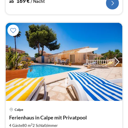
169
€
ab
/ Nacht
Calpe
Pre
Ferienhaus in Calpe mit Privatpool
ab
1
2
4 Gäste
80 m
2
Schlafzimmer