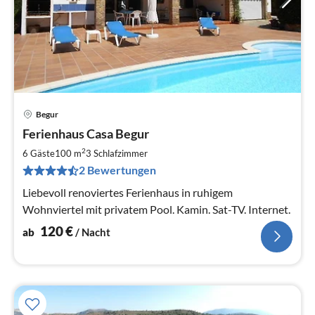
Begur
Pre
Ferienhaus Casa Begur
ab
1
2
6 Gäste
100 m
3
Schlafzimmer
pr
2 Bewertungen
Na
Liebevoll renoviertes Ferienhaus in ruhigem
Wohnviertel mit privatem Pool. Kamin. Sat-TV. Internet.
120
€
ab
/ Nacht