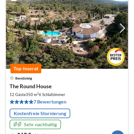
Top-Inserat
Benidoleig
Pre
The Round House
ab
1
2
12 Gäste
350 m
6
Schlafzimmer
pr
7 Bewertungen
Na
Kostenfreie Stornierung
Sehr nachhaltig