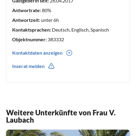
Gastgeberin seit:
26.04.2017
Antwortrate:
80%
Antwortzeit:
unter 6h
Kontaktsprachen:
Deutsch, Englisch, Spanisch
Objektnummer:
383332
Kontaktdaten anzeigen
0049(0) 1712114380
Inserat melden
0049(0) 1712114380
Weitere Unterkünfte von Frau V.
Laubach