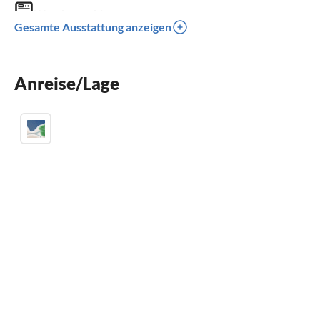
Waschmaschine
Gesamte Ausstattung anzeigen
Parkplatz
Kinder willkommen
Anreise/Lage
für Rollstuhl nicht geeignet