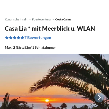
Kanarische Inseln
Fuerteventura
Costa Calma
Casa Lia * mit Meerblick u. WLAN
7 Bewertungen
Max.
2
Gäste
52m²
1
Schlafzimmer