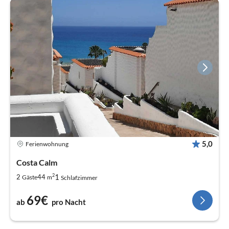
5,0
Ferienwohnung
Costa Calm
2
1
2
44
Gäste
m
Schlafzimmer
69€
ab
pro Nacht