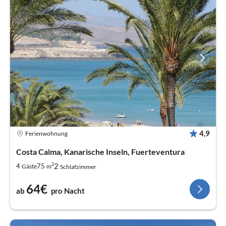
4,9
Ferienwohnung
Costa Calma, Kanarische Inseln, Fuerteventura
2
2
4
75
Gäste
m
Schlafzimmer
64€
ab
pro Nacht