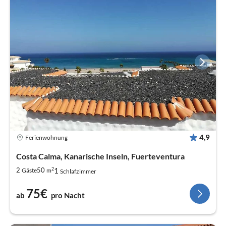
4,9
Ferienwohnung
Costa Calma, Kanarische Inseln, Fuerteventura
2
1
2
50
Gäste
m
Schlafzimmer
75€
ab
pro Nacht