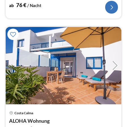
76
€
ab
/ Nacht
Costa Calma
Pre
ALOHA Wohnung
ab