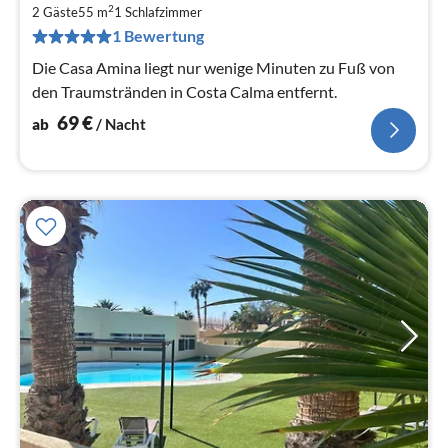
6
2
2 Gäste
55 m
1
Schlafzimmer
pr
1 Bewertung
Na
Die Casa Amina liegt nur wenige Minuten zu Fuß von
den Traumstränden in Costa Calma entfernt.
69
€
ab
/ Nacht