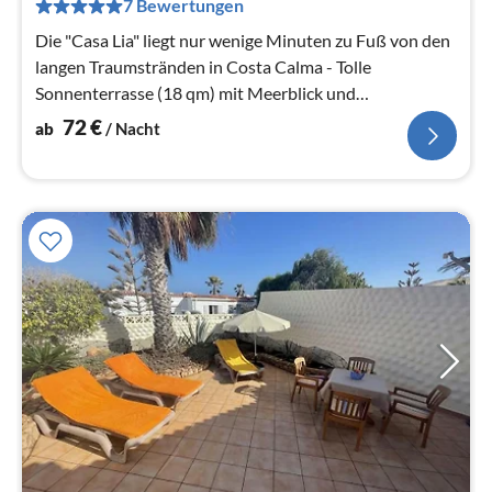
pr
7 Bewertungen
Na
Die "Casa Lia" liegt nur wenige Minuten zu Fuß von den
langen Traumstränden in Costa Calma - Tolle
Sonnenterrasse (18 qm) mit Meerblick und
Wintergarten
72
€
ab
/ Nacht