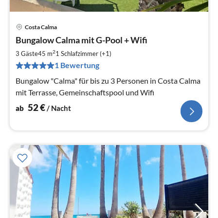
Costa Calma
Pre
Bungalow Calma mit G-Pool + Wifi
ab
5
2
3 Gäste
45 m
1
Schlafzimmer (+1)
pr
1 Bewertung
Na
Bungalow "Calma" für bis zu 3 Personen in Costa Calma
mit Terrasse, Gemeinschaftspool und Wifi
52
€
ab
/ Nacht