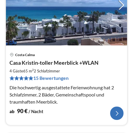
Costa Calma
Pre
Casa Kristin-toller Meerblick +WLAN
ab
9
2
4 Gäste
65 m
2
Schlafzimmer
pr
15 Bewertungen
Na
Die hochwertig ausgestattete Ferienwohnung hat 2
Schlafzimmer, 2 Bäder, Gemeinschaftspool und
traumhaften Meerblick.
90
€
ab
/ Nacht