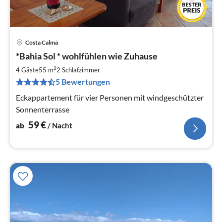
Costa Calma
Pre
*Bahia Sol * wohlfühlen wie Zuhause
ab
5
2
4 Gäste
55 m
2
Schlafzimmer
pr
5 Bewertungen
Na
Eckappartement für vier Personen mit windgeschützter
Sonnenterrasse
59
€
ab
/ Nacht