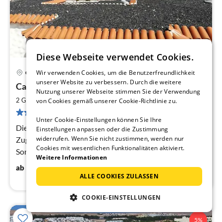
Diese Webseite verwendet Cookies.
Wir verwenden Cookies, um die Benutzerfreundlichkeit
Costa Calma
Pre
unserer Website zu verbessern. Durch die weitere
Casa Lara * traumhafter Meerblick *
ab
Nutzung unserer Webseite stimmen Sie der Verwendung
7
2
2 Gäste
50 m
1
Schlafzimmer
von Cookies gemäß unserer Cookie-Richtlinie zu.
pr
12 Bewertungen
Na
Unter Cookie-Einstellungen können Sie Ihre
Die "Casa Lara" liegt in direkter Strandlage mit privaten
Einstellungen anpassen oder die Zustimmung
widerrufen. Wenn Sie nicht zustimmen, werden nur
Zugang zum Strand in Costa Calma - Tolle
Cookies mit wesentlichen Funktionalitäten aktiviert.
Sonnenterrasse mit traumhaftem Meerblick
Weitere Informationen
75
€
ab
/ Nacht
ALLE COOKIES ZULASSEN
COOKIE-EINSTELLUNGEN
5%