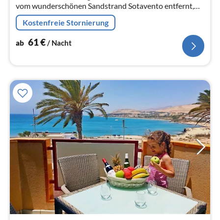
vom wunderschönen Sandstrand Sotavento entfernt,
befindet sich in einem gepflegten Komplex mit
Kostenfreie Stornierung
Schwimmbad.
61
€
ab
/ Nacht