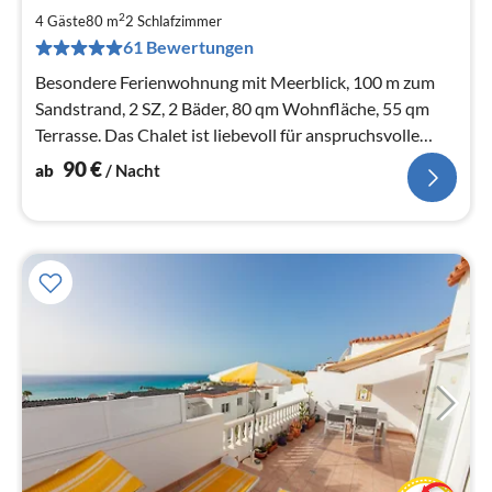
9
2
4 Gäste
80 m
2
Schlafzimmer
pr
61 Bewertungen
Na
Besondere Ferienwohnung mit Meerblick, 100 m zum
Sandstrand, 2 SZ, 2 Bäder, 80 qm Wohnfläche, 55 qm
Terrasse. Das Chalet ist liebevoll für anspruchsvolle
Feriengäste ausgestattet.
90
€
ab
/ Nacht