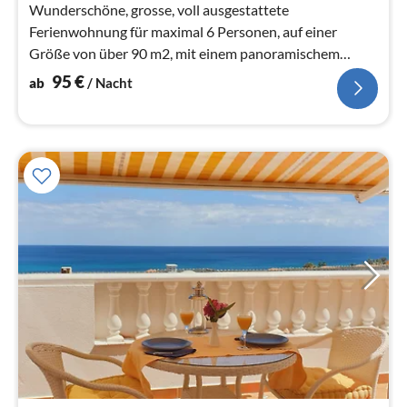
Wunderschöne, grosse, voll ausgestattete
Ferienwohnung für maximal 6 Personen, auf einer
Größe von über 90 m2, mit einem panoramischem
Ausblick auf die ganze Bucht von Costa Calma.
95
€
ab
/ Nacht