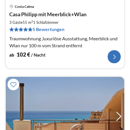
Costa Calma
Pre
Casa Philipp mit Meerblick+Wlan
ab
1
2
3 Gäste
55 m
1
Schlafzimmer
pr
5 Bewertungen
Na
Traumwohnung ,luxuriöse Ausstattung, Meerblick und
Wlan nur 100 m vom Strand entfernt
102
€
ab
/ Nacht