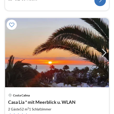
Costa Calma
Pre
Casa Lia * mit Meerblick u. WLAN
ab
7
2
2 Gäste
52 m
1
Schlafzimmer