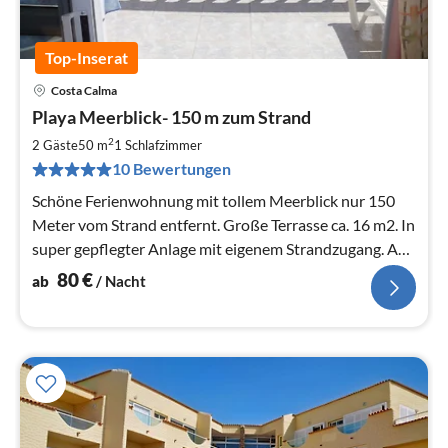
Top-Inserat
Costa Calma
Pre
Playa Meerblick- 150 m zum Strand
ab
8
2
2 Gäste
50 m
1
Schlafzimmer
pr
10 Bewertungen
Na
Schöne Ferienwohnung mit tollem Meerblick nur 150
Meter vom Strand entfernt. Große Terrasse ca. 16 m2. In
super gepflegter Anlage mit eigenem Strandzugang. An
der Costa Calma.
80
€
ab
/ Nacht