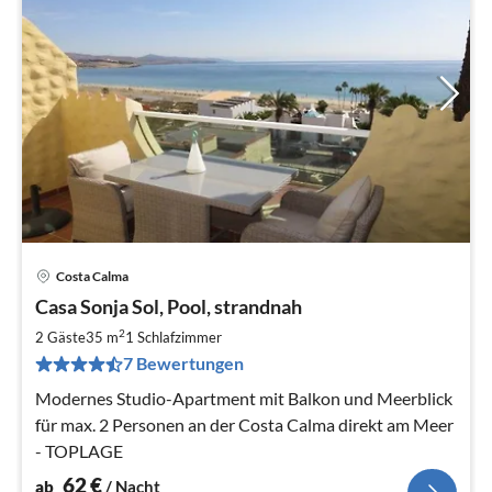
Costa Calma
Pre
Casa Sonja Sol, Pool, strandnah
ab
6
2
2 Gäste
35 m
1
Schlafzimmer
pr
7 Bewertungen
Na
Modernes Studio-Apartment mit Balkon und Meerblick
für max. 2 Personen an der Costa Calma direkt am Meer
- TOPLAGE
62
€
ab
/ Nacht