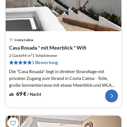
Costa Calma
Pre
Casa Rosada * mit Meerblick * Wifi
ab
6
2
2 Gäste
44 m
1
Schlafzimmer
pr
1 Bewertung
Na
Die "Casa Rosada" liegt in direkter Strandlage mit
privaten Zugang zum Strand in Costa Calma - Tolle,
große Sonnenterrasse mit etwas Meerblick und WLAN
Zugang.
69
€
ab
/ Nacht