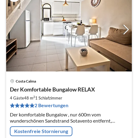
Costa Calma
Pre
Der Komfortable Bungalow RELAX
ab
7
2
4 Gäste
48 m
1
Schlafzimmer
pr
2 Bewertungen
Na
Der komfortable Bungalow , nur 600m vom
wunderschönen Sandstrand Sotavento entfernt,
befindet sich in einem gepflegten Komplex mit
Kostenfreie Stornierung
Schwimmbad.