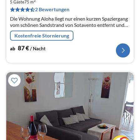
8
2
5 Gäste
75 m
pr
2 Bewertungen
Na
Die Wohnung Aloha liegt nur einen kurzen Spaziergang
vom schönen Sandstrand von Sotavento entfernt und
befindet sich in einer gepflegten Anlage mit einem
Kostenfreie Stornierung
großen Swimmingpool.
87
€
ab
/ Nacht