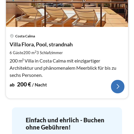
Pre
Costa Calma
ab
2
Villa Flora, Pool, strandnah
pr
2
6 Gäste
200 m
3
Schlafzimmer
Na
200 m² Villa in Costa Calma mit einzigartiger
Architektur und phänomenalem Meerblick für bis zu
sechs Personen.
200
€
ab
/ Nacht
Einfach und ehrlich - Buchen
ohne Gebühren!