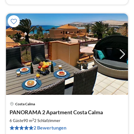
Costa Calma
Pre
PANORAMA 2 Apartment Costa Calma
ab
9
2
6 Gäste
90 m
2
Schlafzimmer
pr
2 Bewertungen
Na