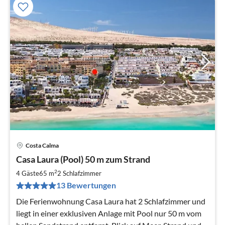
Costa Calma
Pre
Casa Laura (Pool) 50 m zum Strand
ab
9
2
4 Gäste
65 m
2
Schlafzimmer
pr
13 Bewertungen
Na
Die Ferienwohnung Casa Laura hat 2 Schlafzimmer und
liegt in einer exklusiven Anlage mit Pool nur 50 m vom