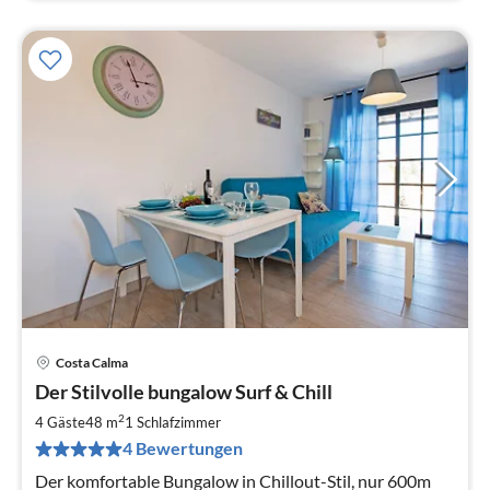
Costa Calma
Pre
Der Stilvolle bungalow Surf & Chill
ab
6
2
4 Gäste
48 m
1
Schlafzimmer
pr
4 Bewertungen
Na
Der komfortable Bungalow in Chillout-Stil, nur 600m