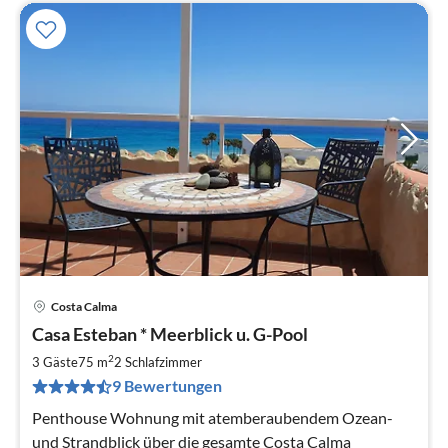
Costa Calma
Pre
Casa Esteban * Meerblick u. G-Pool
ab
1
2
3 Gäste
75 m
2
Schlafzimmer
pr
9 Bewertungen
Na
Penthouse Wohnung mit atemberaubendem Ozean-
und Strandblick über die gesamte Costa Calma