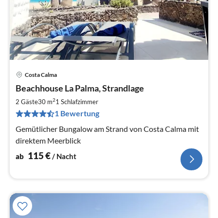
Costa Calma
Pre
Beachhouse La Palma, Strandlage
ab
1
2
2 Gäste
30 m
1
Schlafzimmer
pr
1 Bewertung
Na
Gemütlicher Bungalow am Strand von Costa Calma mit
direktem Meerblick
115
€
ab
/ Nacht