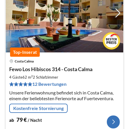
Top-Inserat
Costa Calma
Pre
Fewo Los Hibiscos 314 - Costa Calma
ab
7
2
4 Gäste
62 m
2
Schlafzimmer
pr
12 Bewertungen
Na
Unsere Ferienwohnung befindet sich in Costa Calma,
einem der beliebtesten Ferienorte auf Fuerteventura.
Kostenfreie Stornierung
79
€
ab
/ Nacht