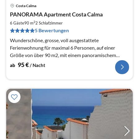
Costa Calma
Pre
PANORAMA Apartment Costa Calma
ab
9
2
6 Gäste
90 m
2
Schlafzimmer
pr
5 Bewertungen
Na
Wunderschöne, grosse, voll ausgestattete
Ferienwohnung für maximal 6 Personen, auf einer
Größe von über 90 m2, mit einem panoramischem
Ausblick auf die ganze Bucht von Costa Calma.
95
€
ab
/ Nacht