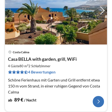
Costa Calma
Pre
Casa BELLA with garden, grill, WiFi
ab
8
2
4 Gäste
80 m
2
Schlafzimmer
pr
4 Bewertungen
Na
Schöne Ferienhaus mit Garten und Grill entfernt etwa
150 m vom Strand, in einer ruhigen Gegend von Costa
Calma
89
€
ab
/ Nacht