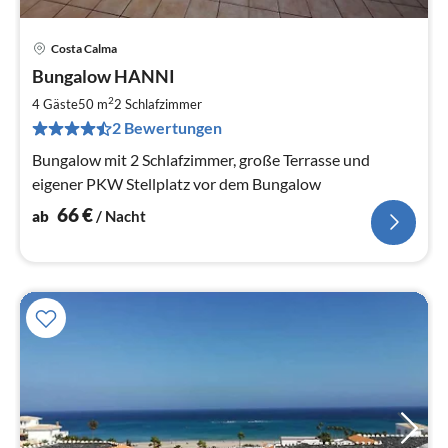
Costa Calma
Pre
Bungalow HANNI
ab
6
2
4 Gäste
50 m
2
Schlafzimmer
pr
2 Bewertungen
Na
Bungalow mit 2 Schlafzimmer, große Terrasse und
eigener PKW Stellplatz vor dem Bungalow
66
€
ab
/ Nacht