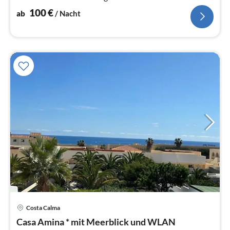
100
€
ab
/ Nacht
Costa Calma
Pre
Casa Amina * mit Meerblick und WLAN
ab