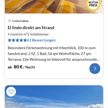
Costa Calma
Pre
El lindo direkt am Strand
ab
8
2
4 Gäste
56 m
2
Schlafzimmer
pr
61 Bewertungen
Na
Besondere Ferienwohnung mit Meerblick, 100 m zum
Sandstrand, 2 SZ, 1 Bad, 56 qm Wohnfläche, 27 qm
Terrasse. Die Wohnung ist liebevoll für anspruchsvolle
Feriengäste ausgestattet.
80
€
ab
/ Nacht