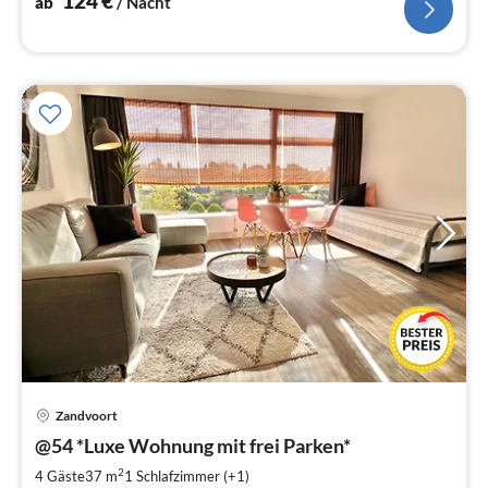
124
€
ab
/ Nacht
Pre
Zandvoort
ab
1
@54 *Luxe Wohnung mit frei Parken*
pr
2
4 Gäste
37 m
1
Schlafzimmer (+1)