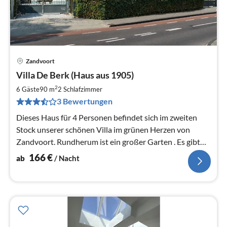
Zandvoort
Pre
Villa De Berk (Haus aus 1905)
ab
1
2
6 Gäste
90 m
2
Schlafzimmer
pr
3 Bewertungen
Na
Dieses Haus für 4 Personen befindet sich im zweiten
Stock unserer schönen Villa im grünen Herzen von
Zandvoort. Rundherum ist ein großer Garten . Es gibt
ein Parkplatz für Sie.
166
€
ab
/ Nacht