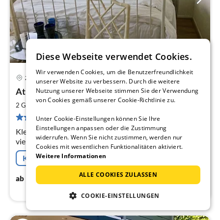
Diese Webseite verwendet Cookies.
Wir verwenden Cookies, um die Benutzerfreundlichkeit
Zandvoort
unserer Website zu verbessern. Durch die weitere
Pre
Atie Spaan Coco - 1
Nutzung unserer Webseite stimmen Sie der Verwendung
ab
von Cookies gemäß unserer Cookie-Richtlinie zu.
9
2
2 Gäste
15 m
1
Schlafzimmer
pr
2 Bewertungen
Unter Cookie-Einstellungen können Sie Ihre
Na
Einstellungen anpassen oder die Zustimmung
Kleines B & B mit zwei neuen, frischen Zimmer mit
widerrufen. Wenn Sie nicht zustimmen, werden nur
vielen Annehmlichkeiten. Gastfreundschaft,
Cookies mit wesentlichen Funktionalitäten aktiviert.
Freundlichkeit und Kundenorientierung sind die
Weitere Informationen
Kostenfreie Stornierung
Qualitäten, die ich meine Gäste tippe!
ALLE COOKIES ZULASSEN
97
€
ab
/ Nacht
COOKIE-EINSTELLUNGEN