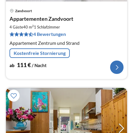
Zandvoort
Pre
Appartementen Zandvoort
ab
1
2
4 Gäste
40 m
1
Schlafzimmer
pr
4 Bewertungen
Na
Appartement Zentrum und Strand
Kostenfreie Stornierung
111
€
ab
/ Nacht