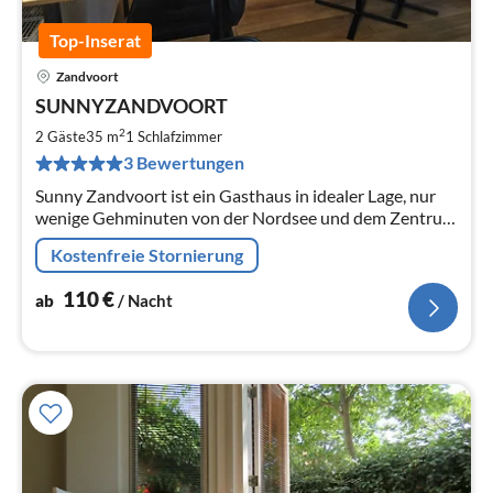
Top-Inserat
Zandvoort
Pre
SUNNYZANDVOORT
ab
1
2
2 Gäste
35 m
1
Schlafzimmer
pr
3 Bewertungen
Na
Sunny Zandvoort ist ein Gasthaus in idealer Lage, nur
wenige Gehminuten von der Nordsee und dem Zentrum
von Zandvoort
Kostenfreie Stornierung
110
€
ab
/ Nacht