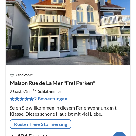
Zandvoort
Pre
Maison Rue de La Mer *Frei Parken*
ab
1
2
2 Gäste
75 m
1
Schlafzimmer
pr
2 Bewertungen
Na
Seien Sie willkommen in diesem Ferienwohnung mit
Klasse. Dieses schöne Haus ist mit viel Liebe
eingerichtet, mit Augenmerk auf die alten Details.
Kostenfreie Stornierung
**Ohne Parkgebühren**