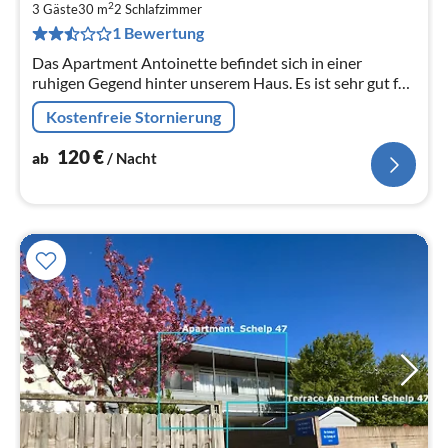
1
2
3 Gäste
30 m
2
Schlafzimmer
pr
1 Bewertung
Na
Das Apartment Antoinette befindet sich in einer
ruhigen Gegend hinter unserem Haus. Es ist sehr gut für
Familien mit 1 oder maximal 2 Kindern geeignet. Nur
Kostenfreie Stornierung
wenige Gehminuten vom Ze
120
€
ab
/ Nacht