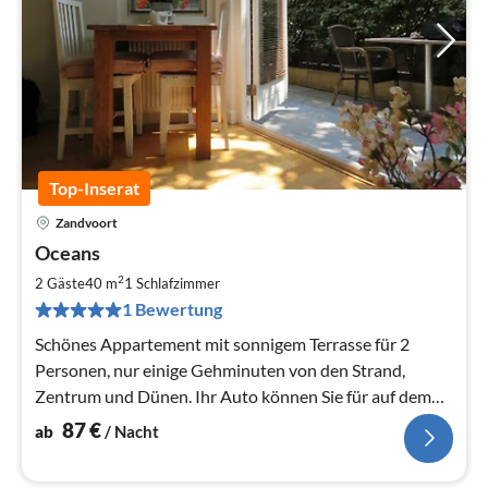
Top-Inserat
Zandvoort
Pre
Oceans
ab
8
2
2 Gäste
40 m
1
Schlafzimmer
pr
1 Bewertung
Na
Schönes Appartement mit sonnigem Terrasse für 2
Personen, nur einige Gehminuten von den Strand,
Zentrum und Dünen. Ihr Auto können Sie für auf dem
Parkplatz "de Zuid" parken.
87
€
ab
/ Nacht