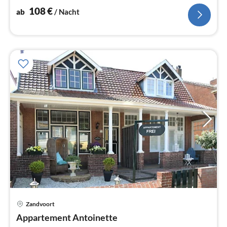
108
€
ab
/ Nacht
Zandvoort
Pre
Appartement Antoinette
ab