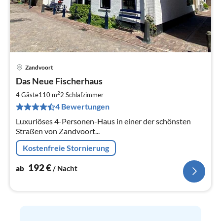
Zandvoort
Pre
Das Neue Fischerhaus
ab
1
2
4 Gäste
110 m
2
Schlafzimmer
pr
4 Bewertungen
Na
Luxuriöses 4-Personen-Haus in einer der schönsten
Straßen von Zandvoort...
Kostenfreie Stornierung
192
€
ab
/ Nacht