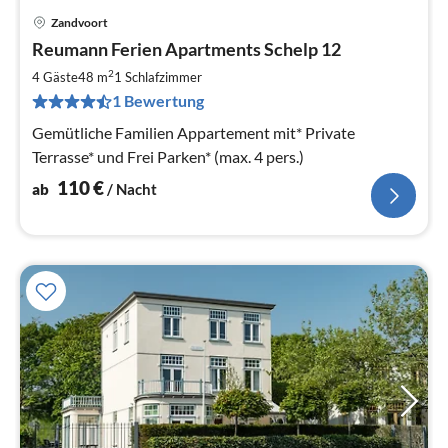
Zandvoort
Pre
Reumann Ferien Apartments Schelp 12
ab
1
2
4 Gäste
48 m
1
Schlafzimmer
pr
1 Bewertung
Na
Gemütliche Familien Appartement mit* Private
Terrasse* und Frei Parken* (max. 4 pers.)
110
€
ab
/ Nacht