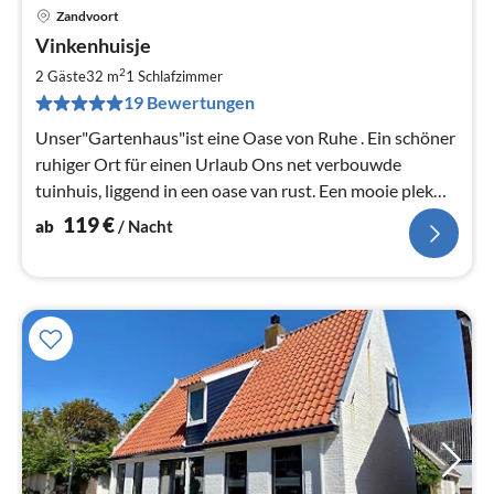
Zandvoort
Pre
Vinkenhuisje
ab
1
2
2 Gäste
32 m
1
Schlafzimmer
pr
19 Bewertungen
Na
Unser"Gartenhaus"ist eine Oase von Ruhe . Ein schöner
ruhiger Ort für einen Urlaub Ons net verbouwde
tuinhuis, liggend in een oase van rust. Een mooie plek
voor een vakantie
119
€
ab
/ Nacht