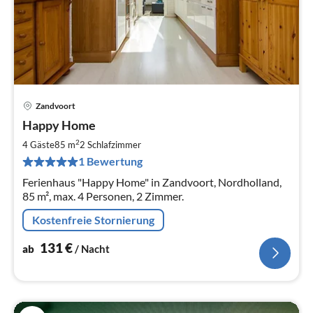
Zandvoort
Pre
Happy Home
ab
1
2
4 Gäste
85 m
2
Schlafzimmer
pr
1 Bewertung
Na
Ferienhaus "Happy Home" in Zandvoort, Nordholland,
85 m², max. 4 Personen, 2 Zimmer.
Kostenfreie Stornierung
131
€
ab
/ Nacht