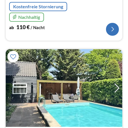
Na
Kostenfreie Stornierung
Nachhaltig
110
€
ab
/ Nacht