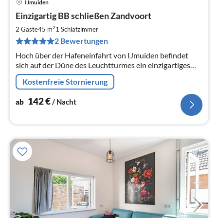
IJmuiden
Pre
Einzigartig BB schließen Zandvoort
ab
1
2
2 Gäste
45 m
1
Schlafzimmer
pr
2 Bewertungen
Na
Hoch über der Hafeneinfahrt von IJmuiden befindet
sich auf der Düne des Leuchtturmes ein einzigartiges
Ein-Zimmer-Hotel mit einem atemberaubenden Blick
Kostenfreie Stornierung
auf das Meer, den Strand.
142
€
ab
/ Nacht