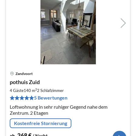
Zandvoort
Pre
pothuis Zuid
ab
2
2
4 Gäste
140 m
2
Schlafzimmer
pr
5 Bewertungen
Na
Loftwohnung in sehr ruhiger Gegend nahe dem
Zentrum. 2 Etagen
Kostenfreie Stornierung
268
€
ab
/ Nacht