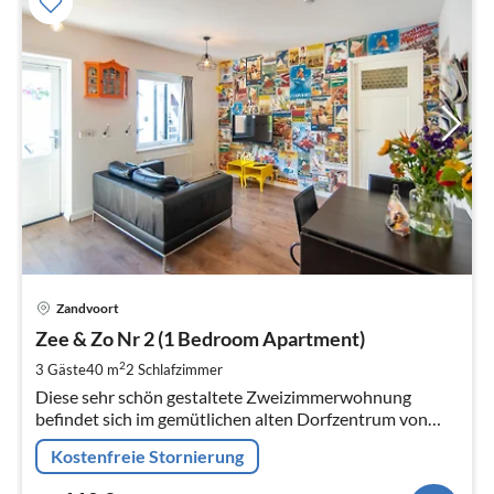
Pre
Zandvoort
ab
1
Zee & Zo Nr 2 (1 Bedroom Apartment)
pr
2
3 Gäste
40 m
2
Schlafzimmer
Na
Diese sehr schön gestaltete Zweizimmerwohnung
befindet sich im gemütlichen alten Dorfzentrum von
Zandvoort und nur 250 m vom Strand entfernt.
Kostenfreie Stornierung