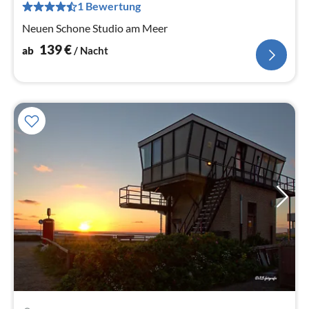
pr
1 Bewertung
Na
Neuen Schone Studio am Meer
139
€
ab
/ Nacht