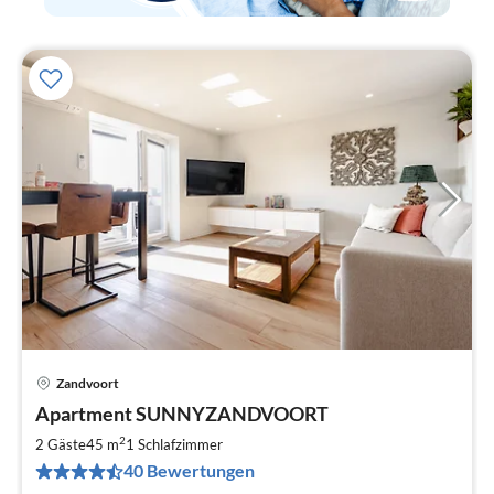
Zandvoort
Pre
Apartment SUNNYZANDVOORT
ab
1
2
2 Gäste
45 m
1
Schlafzimmer
pr
40 Bewertungen
Na