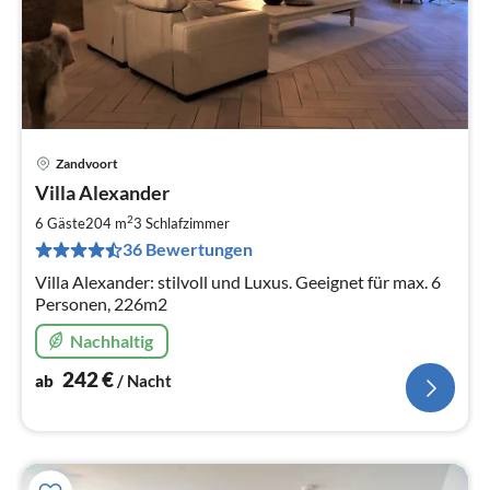
Zandvoort
Pre
Villa Alexander
ab
2
2
6 Gäste
204 m
3
Schlafzimmer
pr
36 Bewertungen
Na
Villa Alexander: stilvoll und Luxus. Geeignet für max. 6
Personen, 226m2
Nachhaltig
242
€
ab
/ Nacht