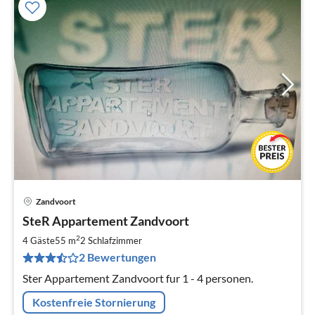
Zandvoort
Pre
SteR Appartement Zandvoort
ab
1
2
4 Gäste
55 m
2
Schlafzimmer
pr
2 Bewertungen
Na
Ster Appartement Zandvoort fur 1 - 4 personen.
Kostenfreie Stornierung