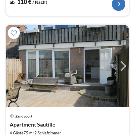
110
€
ab
/ Nacht
Zandvoort
Pre
Apartment Sautille
ab
1
2
4 Gäste
75 m
2
Schlafzimmer