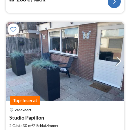
Top-Inserat
Zandvoort
Pre
Studio Papillon
ab
1
2
2 Gäste
30 m
2
Schlafzimmer