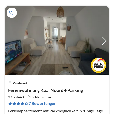
Zandvoort
Pre
Ferienwohnung Kaai Noord + Parking
ab
9
2
3 Gäste
40 m
1
Schlafzimmer
pr
7 Bewertungen
Na
Ferienappartement mit Parkmöglichkeit in ruhige Lage