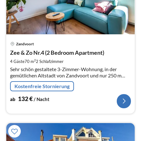
Pre
Zandvoort
ab
1
Zee & Zo Nr.4 (2 Bedroom Apartment)
pr
2
4 Gäste
70 m
2
Schlafzimmer
Na
Sehr schön gestaltete 3-Zimmer-Wohnung, in der
gemütlichen Altstadt von Zandvoort und nur 250 m
vom Strand entfernt.
Kostenfreie Stornierung
132
€
ab
/ Nacht