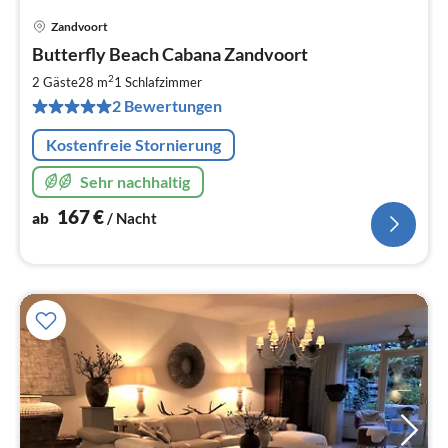
Zandvoort
Pre
Butterfly Beach Cabana Zandvoort
ab
1
2
2 Gäste
28 m
1
Schlafzimmer
pr
2 Bewertungen
Na
Kostenfreie Stornierung
Sehr nachhaltig
167
€
ab
/ Nacht