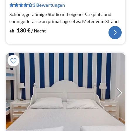
pr
3 Bewertungen
Na
Schöne, geraümige Studio mit eigene Parkplatz und
sonnige Terasse an prima Lage, etwa Meter vom Strand
130
€
ab
/ Nacht