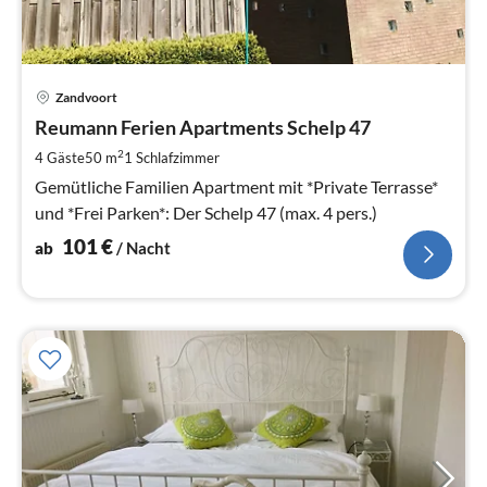
Pre
Zandvoort
ab
1
Reumann Ferien Apartments Schelp 47
pr
2
4 Gäste
50 m
1
Schlafzimmer
Na
Gemütliche Familien Apartment mit *Private Terrasse*
und *Frei Parken*: Der Schelp 47 (max. 4 pers.)
101
€
ab
/ Nacht