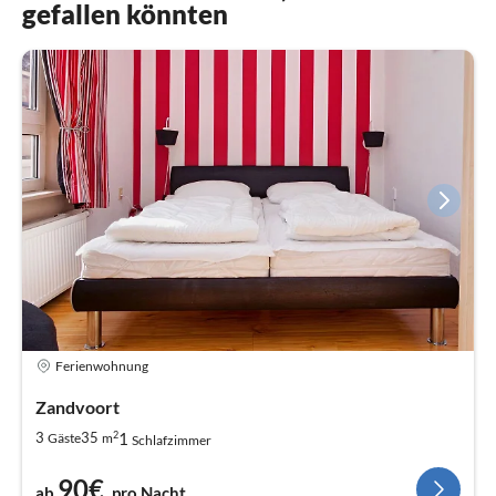
gefallen könnten
Ferienwohnung
Zandvoort
2
1
3
35
Gäste
m
Schlafzimmer
90€
ab
pro Nacht