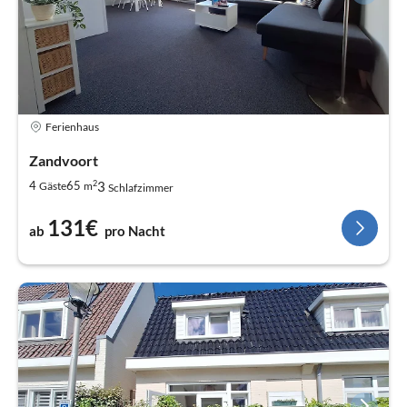
Ferienhaus
Zandvoort
2
3
4
65
Gäste
m
Schlafzimmer
131€
ab
pro Nacht