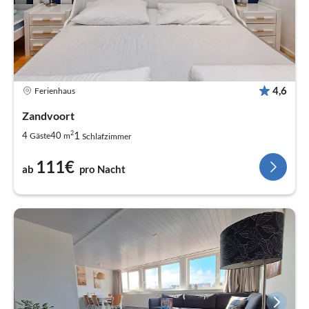
4,6
Ferienhaus
Zandvoort
2
1
4
40
Gäste
m
Schlafzimmer
111€
ab
pro Nacht