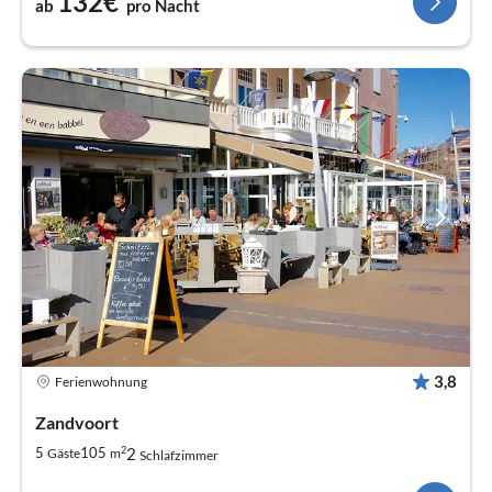
132€
ab
pro Nacht
3,8
Ferienwohnung
Zandvoort
2
2
5
105
Gäste
m
Schlafzimmer