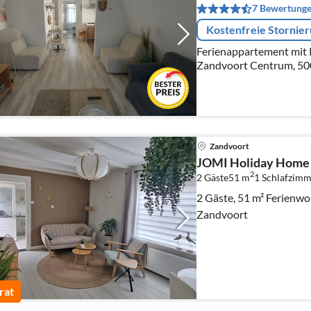
7 Bewertung
Kostenfreie Stornie
Ferienappartement mit Parkmöglichkeit in ruhige Lage
Zandvoort Centrum, 500
parken inklusive)
Zandvoort
JOMI Holiday Home *
2
2 Gäste
51 m
1
Schlafzimm
2 Gäste, 51 m² Ferienw
Zandvoort
rat