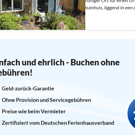
ruhiger Ort für einen Urlaub Ons net v
tuinhuis, liggend in een oase van 
voor een vakantie
nfach und ehrlich - Buchen ohne
ebühren!
Geld-zurück-Garantie
Ohne Provision und Servicegebühren
Preise wie beim Vermieter
Zertifiziert vom Deutschen Ferienhausverband