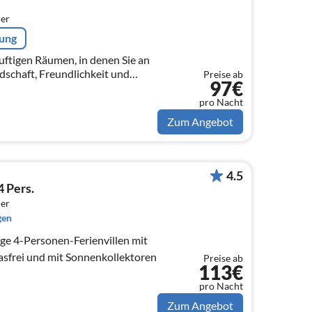
er
rung
uftigen Räumen, in denen Sie an
dschaft, Freundlichkeit und
Preise ab
97€
 die Qualitäten, die ich meine
pro Nacht
Zum Angebot
4.5
4 Pers.
er
gen
ge 4-Personen-Ferienvillen mit
gasfrei und mit Sonnenkollektoren
Preise ab
113€
pro Nacht
Zum Angebot