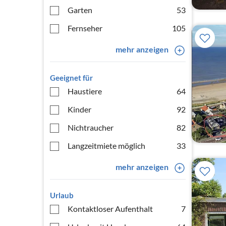
Garten
53
Fernseher
105
mehr anzeigen
Geeignet für
Haustiere
64
Kinder
92
Nichtraucher
82
Langzeitmiete möglich
33
mehr anzeigen
Urlaub
Kontaktloser Aufenthalt
7