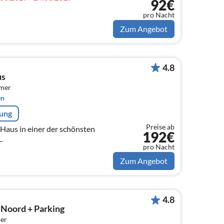
92€
pro Nacht
Zum Angebot
4.8
us
mmer
en
rung
Preise ab
Haus in einer der schönsten
192€
.
pro Nacht
Zum Angebot
4.8
Noord + Parking
er