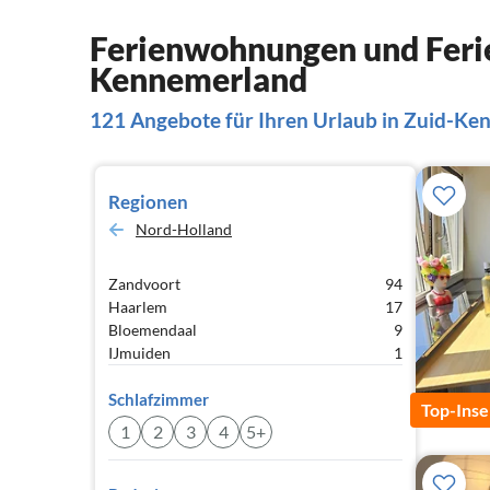
Ferienwohnungen und Ferie
Kennemerland
121 Angebote für Ihren Urlaub in Zuid-K
Regionen
Nord-Holland
Zandvoort
94
Haarlem
17
Bloemendaal
9
IJmuiden
1
Schlafzimmer
Top-Inse
1
2
3
4
5+