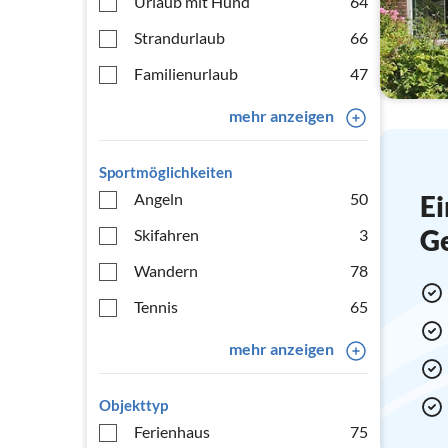
Urlaub mit Hund
64
Strandurlaub
66
Familienurlaub
47
mehr anzeigen
Sportmöglichkeiten
Angeln
50
Ei
G
Skifahren
3
Wandern
78
Tennis
65
mehr anzeigen
Objekttyp
Ferienhaus
75