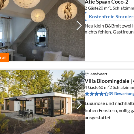
Atie Spaan Coco-2
2
2 Gäste
20 m
1
Schlafzimm
Kostenfreie Stornie
Neu klein B&Bmit zwei l
nichts fehlen. Gastfreun
Kundenorientierung sind
Gäste wetten würde.
rat
Zandvoort
Villa Bloomingdale | 
2
4 Gäste
60 m
2
Schlafzimm
39 Bewertun
Luxuriöse und nachhalti
hohen Fenstern, völlig 
ausgestattet.