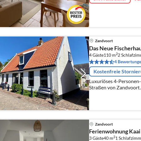
Zandvoort
Das Neue Fischerha
2
4 Gäste
110 m
2
Schlafzi
4 Bewertung
Kostenfreie Stornie
Luxuriöses 4-Personen-
Straßen von Zandvoort..
Zandvoort
Ferienwohnung Kaai 
2
3 Gäste
40 m
1
Schlafzimm