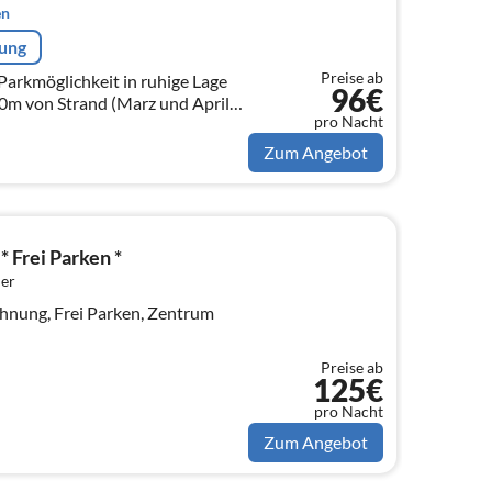
en
rung
Preise ab
96€
m von Strand (Marz und April
pro Nacht
Zum Angebot
 Frei Parken *
er
ohnung, Frei Parken, Zentrum
Preise ab
125€
pro Nacht
Zum Angebot