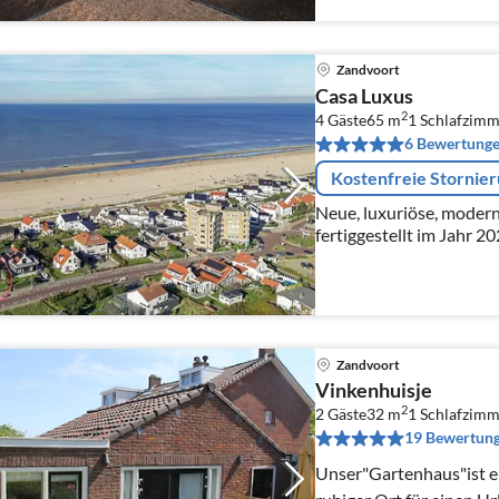
Zandvoort
Casa Luxus
2
4 Gäste
65 m
1
Schlafzimm
6 Bewertung
Kostenfreie Stornie
Neue, luxuriöse, moder
fertiggestellt im Jahr 20
ausgestattet, nur 2 Mi
Dünen entfernt.
Zandvoort
Vinkenhuisje
2
2 Gäste
32 m
1
Schlafzimm
19 Bewertun
Unser"Gartenhaus"ist eine Oas