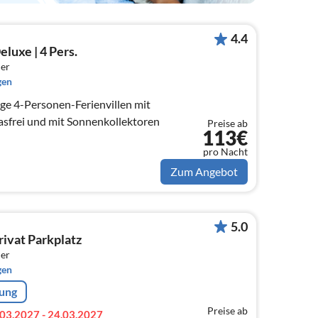
4.4
luxe | 4 Pers.
er
gen
ge 4-Personen-Ferienvillen mit
gasfrei und mit Sonnenkollektoren
Preise ab
113€
pro Nacht
Zum Angebot
5.0
rivat Parkplatz
er
gen
rung
Preise ab
03.2027 - 24.03.2027