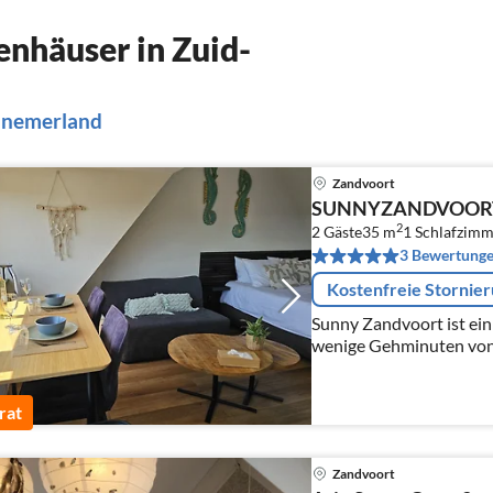
nhäuser in Zuid-
ennemerland
Zandvoort
SUNNYZANDVOOR
2
2 Gäste
35 m
1
Schlafzimm
3 Bewertung
Kostenfreie Stornie
Sunny Zandvoort ist ein 
wenige Gehminuten von
von Zandvoort
rat
Zandvoort