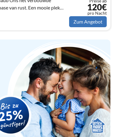
erbouwde
Preise ab
120€
rust. Een mooie plek
pro Nacht
Zum Angebot