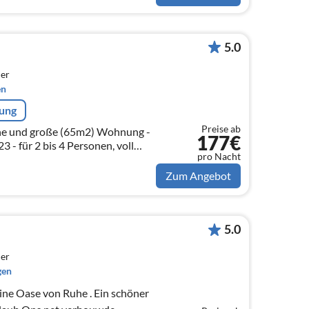
5.0
er
en
rung
Preise ab
ne und große (65m2) Wohnung -
177€
23 - für 2 bis 4 Personen, voll
pro Nacht
nuten zu Fuß vom Strand und den
Zum Angebot
5.0
er
gen
e von Ruhe . Ein schöner