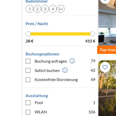
Badezimmer
1
2
3
4
5+
Preis / Nacht
28
€
415
€
Top-Inse
Buchungsoptionen
79
Buchung anfragen
42
Sofort buchen
Kostenfreie Stornierung
49
Ausstattung
Pool
1
WLAN
106