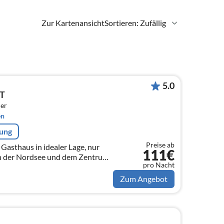
Zur Kartenansicht
Sortieren: Zufällig
5.0
T
er
en
rung
Preise ab
Gasthaus in idealer Lage, nur
111€
 der Nordsee und dem Zentrum
pro Nacht
Zum Angebot