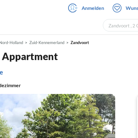
Anmelden
Wuns
Zandvoort , 2
Nord-Holland
Zuid-Kennemerland
Zandvoort
. Appartment
te
dezimmer