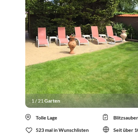
1
/
21
Garten
Tolle Lage
Blitzsaube
523 mal in Wunschlisten
Seit über 1