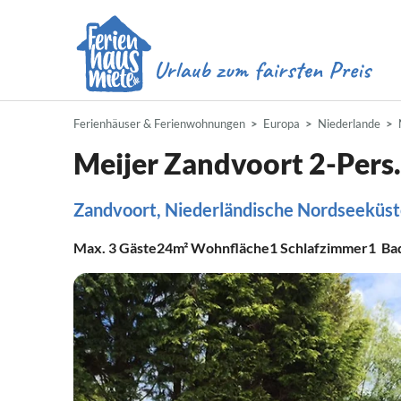
Ferienhäuser & Ferienwohnungen
Europa
Niederlande
Meijer Zandvoort 2-Pers
Zandvoort, Niederländische Nordseeküs
Max.
3
Gäste
24m²
Wohnfläche
1
Schlafzimmer
1
Ba