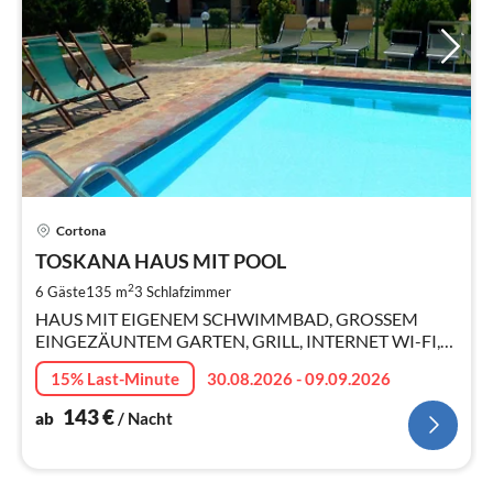
Pre
Cortona
ab
1
TOSKANA HAUS MIT POOL
pr
2
6 Gäste
135 m
3
Schlafzimmer
Na
HAUS MIT EIGENEM SCHWIMMBAD, GROSSEM
EINGEZÄUNTEM GARTEN, GRILL, INTERNET WI-FI,
SMART-TV.
15% Last-Minute
30.08.2026 - 09.09.2026
143
€
ab
/ Nacht