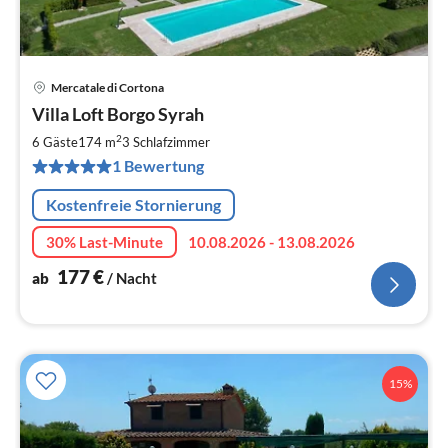
Mercatale di Cortona
Pre
Villa Loft Borgo Syrah
ab
1
2
6 Gäste
174 m
3
Schlafzimmer
pr
1 Bewertung
Na
Kostenfreie Stornierung
30% Last-Minute
10.08.2026 - 13.08.2026
177
€
ab
/ Nacht
15%