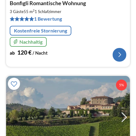
Bonfigli Romantische Wohnung
ab
1
2
3 Gäste
55 m
1
Schlafzimmer
pr
1 Bewertung
Na
Kostenfreie Stornierung
Nachhaltig
120
€
ab
/ Nacht
5%