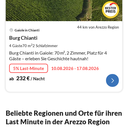
44 km von Arezzo Region
Pre
Gaiole in Chianti
ab
2
Burg Chianti
pr
2
4 Gäste
70 m
2
Schlafzimmer
Na
Burg Chianti in Gaiole: 70 m², 2 Zimmer, Platz für 4
Gäste – erleben Sie Geschichte hautnah!
5% Last-Minute
10.08.2026 - 17.08.2026
232
€
ab
/ Nacht
Beliebte Regionen und Orte für ihren
Last Minute in der Arezzo Region