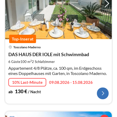
Top-Inserat
Pre
Toscolano Maderno
ab
1
DAS HAUS DER IOLE mit Schwimmbad
pr
2
6 Gäste
100 m
2
Schlafzimmer
Na
Appartement 4/8 Plätze, ca. 100 qm, im Erdgeschoss
eines Doppelhauses mit Garten, in Toscolano Maderno.
10% Last-Minute
09.08.2026 - 15.08.2026
130
€
ab
/ Nacht