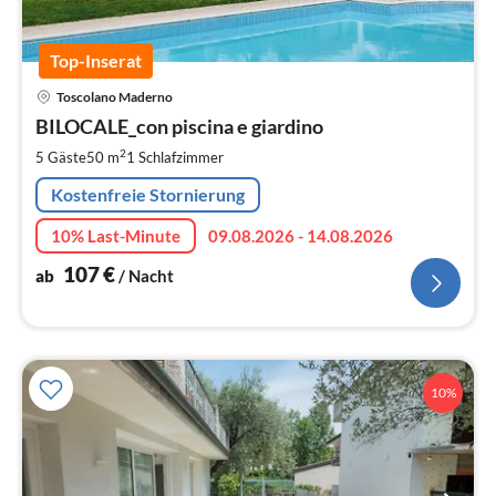
Top-Inserat
Pre
Toscolano Maderno
ab
1
BILOCALE_con piscina e giardino
pr
2
5 Gäste
50 m
1
Schlafzimmer
Na
Kostenfreie Stornierung
10% Last-Minute
09.08.2026 - 14.08.2026
107
€
ab
/ Nacht
10%