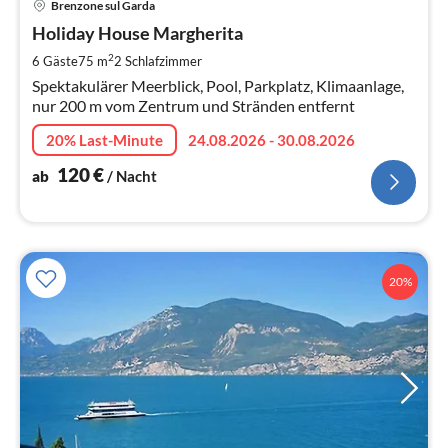
Brenzone sul Garda
ab
1
Holiday House Margherita
pr
2
6 Gäste
75 m
2
Schlafzimmer
Na
Spektakulärer Meerblick, Pool, Parkplatz, Klimaanlage,
nur 200 m vom Zentrum und Stränden entfernt
20% Last-Minute
24.08.2026 - 30.08.2026
120
€
ab
/ Nacht
20%