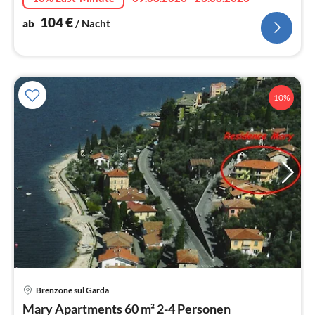
Gardasees! Kinder und Hunde willkommen!
104
€
ab
/ Nacht
10%
Pre
Brenzone sul Garda
ab
1
Mary Apartments 60 m² 2-4 Personen