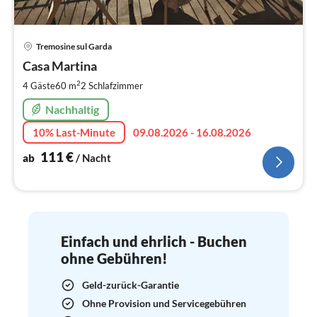
Pre
Tremosine sul Garda
ab
1
Casa Martina
pr
2
4 Gäste
60 m
2
Schlafzimmer
Na
Nachhaltig
10% Last-Minute
09.08.2026 - 16.08.2026
111
€
ab
/ Nacht
Einfach und ehrlich - Buchen
ohne Gebühren!
Geld-zurück-Garantie
Ohne Provision und Servicegebühren