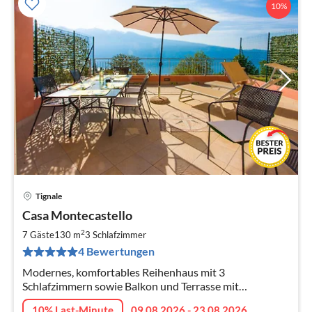
10%
Tignale
Pre
Casa Montecastello
ab
1
2
7 Gäste
130 m
3
Schlafzimmer
pr
4 Bewertungen
Na
Modernes, komfortables Reihenhaus mit 3
Schlafzimmern sowie Balkon und Terrasse mit
traumhafter Seesicht auf der Sonnenterrasse des
10% Last-Minute
09.08.2026 - 23.08.2026