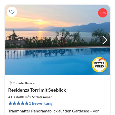
10%
Torri del Benaco
Pre
Residenza Torri mit Seeblick
ab
1
2
4 Gäste
80 m
2
Schlafzimmer
pr
1 Bewertung
Na
Traumhafter Panoramablick auf den Gardasee – von