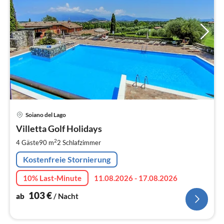
Pre
Soiano del Lago
ab
1
Villetta Golf Holidays
pr
2
4 Gäste
90 m
2
Schlafzimmer
Na
Kostenfreie Stornierung
10% Last-Minute
11.08.2026 - 17.08.2026
103
€
ab
/ Nacht