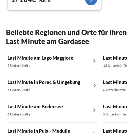
ab
Nacht
den Blick in die Natur genießen können. Das
Haus ist mit allem ausgestattet, was man sich
wünschen kann. Die Bergrüssung war sehr
herzlich, eine gut gekühlte Flasche guter Rosé
wartete darauf auf der Terrasse mit Seeblick
Beliebte Regionen und Orte für ihren
getrunken zu werden, die Betten bereits
Last Minute am Gardasee
bezogen, Handtücher lagen bereit. Wir sagen
vielen Dank für alles! Die Lage ist
wunderschön und die kleinen Ortschaften
Last Minute am Lago Maggiore
Last Minute i
hier einfach bezaubernd und alles für den
5 Unterkünfte
12 Unterkünfte
täglichen Bedarf vorhanden. Ein rundum
toller Urlaub, der keine Wünsche offen lässt.
Last Minute in Porec & Umgebung
Last Minute a
5 Unterkünfte
6 Unterkünfte
Last Minute am Bodensee
Last Minute 
6 Unterkünfte
5 Unterkünfte
Last Minute in Pula - Medulin
Last Minute i