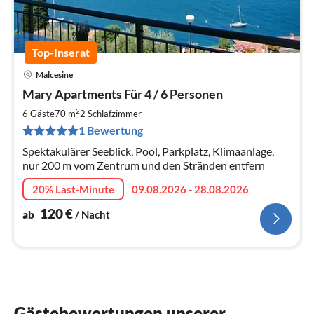
Top-Inserat
Malcesine
Pre
Mary Apartments Für 4 / 6 Personen
ab
1
2
6 Gäste
70 m
2
Schlafzimmer
pr
1 Bewertung
Na
Spektakulärer Seeblick, Pool, Parkplatz, Klimaanlage,
nur 200 m vom Zentrum und den Stränden entfern
20% Last-Minute
09.08.2026 - 28.08.2026
120
€
ab
/ Nacht
Gästebewertungen unserer