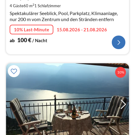
pr
2
4 Gäste
60 m
1
Schlafzimmer
Na
Spektakulärer Seeblick, Pool, Parkplatz, Klimaanlage,
nur 200 m vom Zentrum und den Stränden entfern
10% Last-Minute
15.08.2026 - 21.08.2026
100
€
ab
/ Nacht
10%