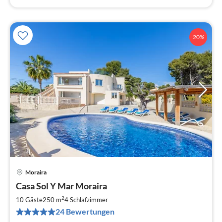
20%
Moraira
Pre
Casa Sol Y Mar Moraira
ab
1
2
10 Gäste
250 m
4
Schlafzimmer
pr
24 Bewertungen
Na