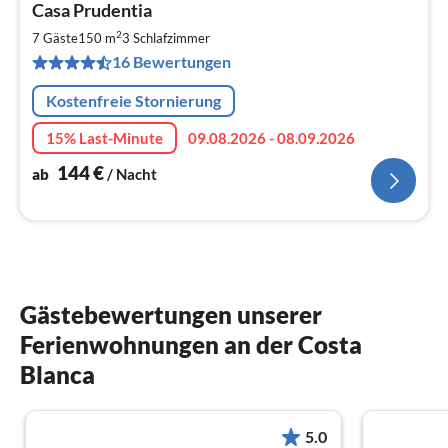
Casa Prudentia
ab
1
2
7 Gäste
150 m
3
Schlafzimmer
pr
16 Bewertungen
Na
Kostenfreie Stornierung
15% Last-Minute
09.08.2026 - 08.09.2026
144
€
ab
/ Nacht
Gästebewertungen unserer
Ferienwohnungen an der Costa
Blanca
5.0