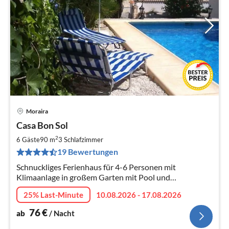
Moraira
Pre
Casa Bon Sol
ab
7
2
6 Gäste
90 m
3
Schlafzimmer
pr
19 Bewertungen
Na
Schnuckliges Ferienhaus für 4-6 Personen mit
Klimaanlage in großem Garten mit Pool und
Autostellplatz
25% Last-Minute
10.08.2026 - 17.08.2026
76
€
ab
/ Nacht