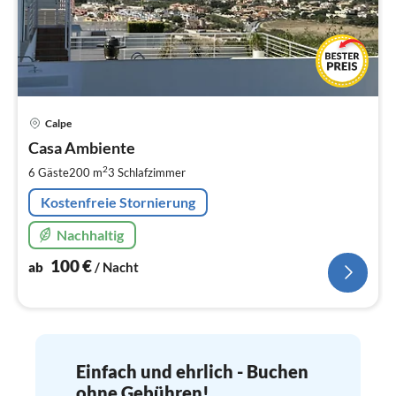
Pre
Calpe
ab
1
Casa Ambiente
pr
2
6 Gäste
200 m
3
Schlafzimmer
Na
Kostenfreie Stornierung
Nachhaltig
100
€
ab
/ Nacht
Einfach und ehrlich - Buchen
ohne Gebühren!