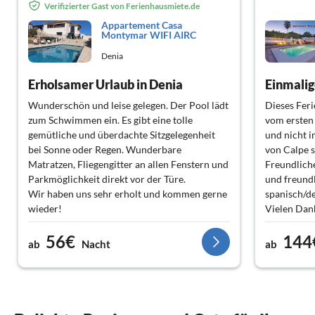
Verifizierter Gast von Ferienhausmiete.de
Appartement Casa
Montymar WIFI AIRC
Denia
Erholsamer Urlaub in Denia
Einmalig
Wunderschön und leise gelegen. Der Pool lädt
Dieses Feri
zum Schwimmen ein. Es gibt eine tolle
vom ersten 
gemütliche und überdachte Sitzgelegenheit
und nicht 
bei Sonne oder Regen. Wunderbare
von Calpe se
Matratzen, Fliegengitter an allen Fenstern und
Freundliche
Parkmöglichkeit direkt vor der Türe.
und freund
Wir haben uns sehr erholt und kommen gerne
spanisch/de
wieder!
Vielen Dan
56€
144
ab
Nacht
ab