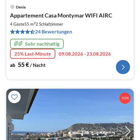
Denia
Pre
Appartement Casa Montymar WIFI AIRC
ab
5
2
4 Gäste
55 m
2
Schlafzimmer
pr
24 Bewertungen
Na
Sehr nachhaltig
25% Last-Minute
09.08.2026 - 23.08.2026
55
€
ab
/ Nacht
10%