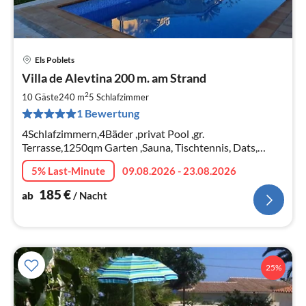
Els Poblets
Pre
Villa de Alevtina 200 m. am Strand
ab
1
2
10 Gäste
240 m
5
Schlafzimmer
pr
1 Bewertung
Na
4Schlafzimmern,4Bäder ,privat Pool ,gr.
Terrasse,1250qm Garten ,Sauna, Tischtennis, Dats,
Whirlpool
5% Last-Minute
09.08.2026 - 23.08.2026
185
€
ab
/ Nacht
25%