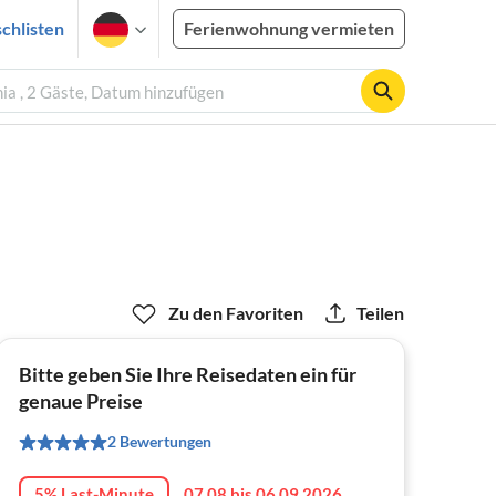
chlisten
Ferienwohnung vermieten
ia , 2 Gäste, Datum hinzufügen
Zu den Favoriten
Teilen
Bitte geben Sie Ihre Reisedaten ein für
genaue Preise
2 Bewertungen
5% Last-Minute
07.08 bis 06.09.2026