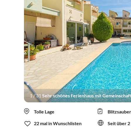
1
/
31
Sehr schönes Ferienhaus mit Gemeinschaf
Tolle Lage
Blitzsaube
22 mal in Wunschlisten
Seit über 2