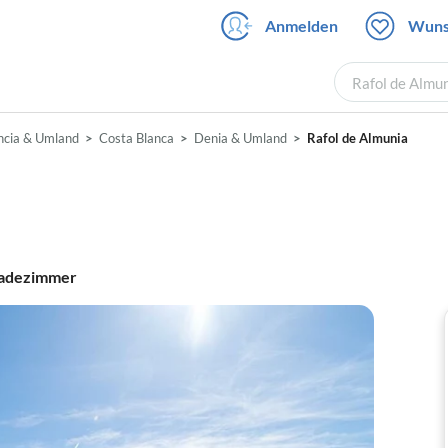
Anmelden
Wuns
Rafol de Almun
ncia & Umland
Costa Blanca
Denia & Umland
Rafol de Almunia
adezimmer