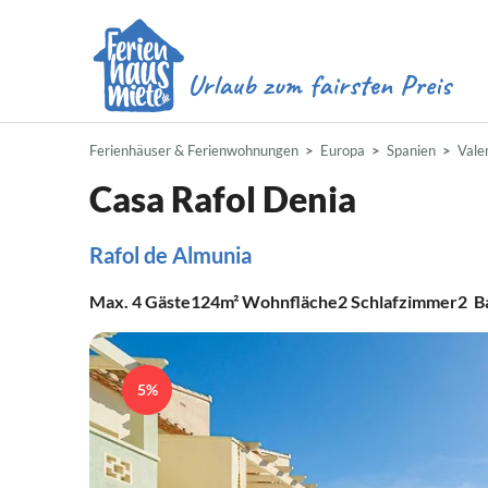
Ferienhäuser & Ferienwohnungen
Europa
Spanien
Vale
Casa Rafol Denia
Rafol de Almunia
Max.
4
Gäste
124m²
Wohnfläche
2
Schlafzimmer
2
B
5%