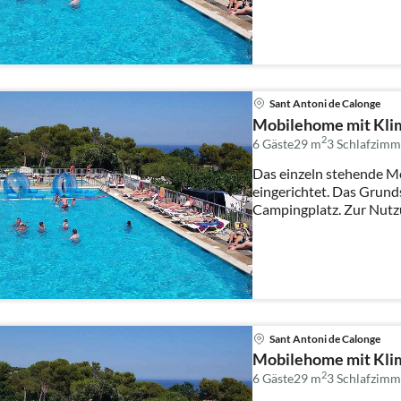
Sant Antoni de Calonge
Mobilehome mit Klim
2
6 Gäste
29 m
3
Schlafzimm
Das einzeln stehende M
eingerichtet. Das Grund
Campingplatz. Zur Nutz
Sonnenli...
Sant Antoni de Calonge
Mobilehome mit Klim
2
6 Gäste
29 m
3
Schlafzimm