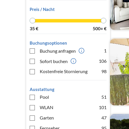
Preis / Nacht
35
€
500+
€
Buchungsoptionen
1
Buchung anfragen
106
Sofort buchen
Kostenfreie Stornierung
98
Ausstattung
Pool
51
WLAN
101
Garten
47
Fernseher
95