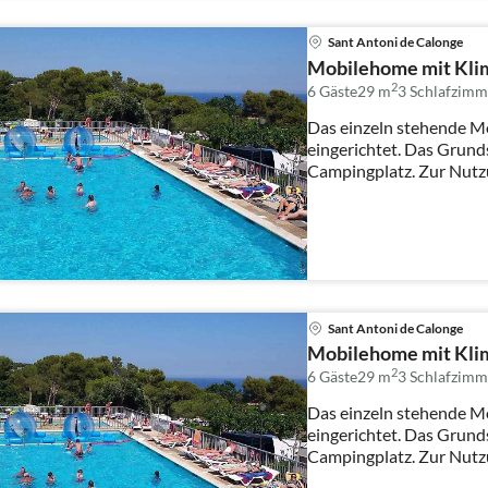
Sant Antoni de Calonge
Mobilehome mit Klim
2
6 Gäste
29 m
3
Schlafzimm
Das einzeln stehende M
eingerichtet. Das Grund
Campingplatz. Zur Nutz
Sonnenli...
Sant Antoni de Calonge
Mobilehome mit Klim
2
6 Gäste
29 m
3
Schlafzimm
Das einzeln stehende M
eingerichtet. Das Grund
Campingplatz. Zur Nutz
Sonnenli...