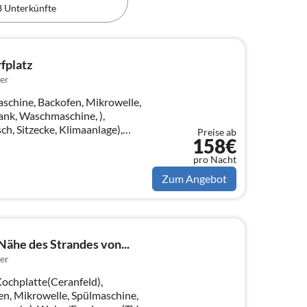
8 Unterkünfte
fplatz
er
schine, Backofen, Mikrowelle,
ank, Waschmaschine, ),
, Sitzecke, Klimaanlage),
Preise ab
158€
tt)
pro Nacht
Zum Angebot
ähe des Strandes von...
er
Kochplatte(Ceranfeld),
en, Mikrowelle, Spülmaschine,