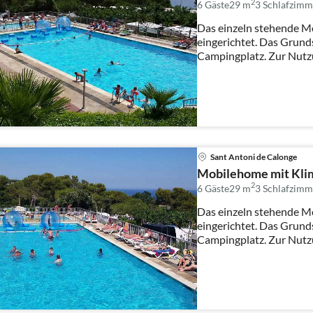
2
6 Gäste
29 m
3
Schlafzimm
Das einzeln stehende M
eingerichtet. Das Grund
Campingplatz. Zur Nutz
Sonnenli...
Sant Antoni de Calonge
Mobilehome mit Klim
2
6 Gäste
29 m
3
Schlafzimm
Das einzeln stehende M
eingerichtet. Das Grund
Campingplatz. Zur Nutz
Sonnenli...