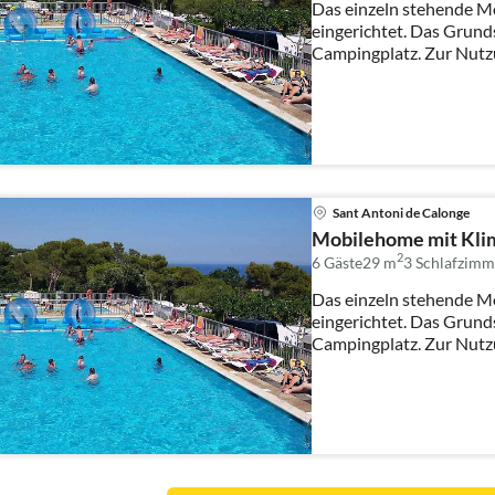
Das einzeln stehende M
eingerichtet. Das Grund
Campingplatz. Zur Nutz
Sonnenli...
Sant Antoni de Calonge
Mobilehome mit Klim
2
6 Gäste
29 m
3
Schlafzimm
Das einzeln stehende M
eingerichtet. Das Grund
Campingplatz. Zur Nutz
Sonnenli...