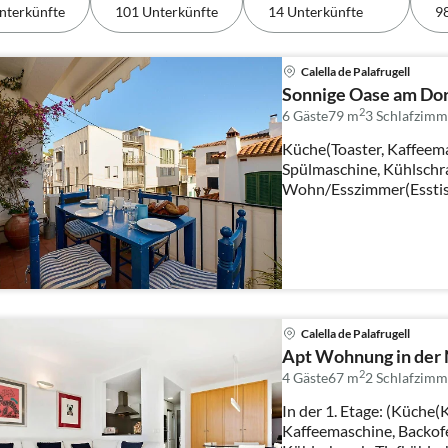
nterkünfte
101 Unterkünfte
14 Unterkünfte
9
Calella de Palafrugell
Sonnige Oase am Dor
2
6 Gäste
79 m
3
Schlafzimm
Küche(Toaster, Kaffeema
Spülmaschine, Kühlschr
Wohn/Esszimmer(Esstisch
Schlafzimmer(Doppelbe
Calella de Palafrugell
Apt Wohnung in der N
2
4 Gäste
67 m
2
Schlafzimm
In der 1. Etage: (Küche(
Kaffeemaschine, Backof