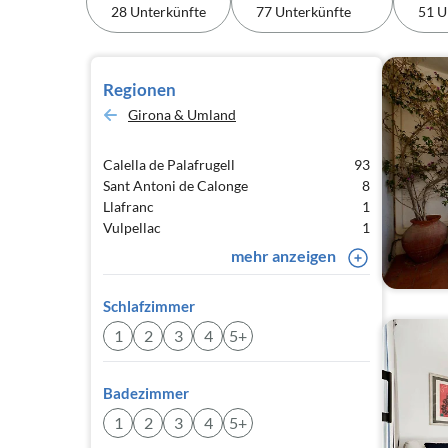
28 Unterkünfte
77 Unterkünfte
51 U
Regionen
Girona & Umland
Calella de Palafrugell
93
Sant Antoni de Calonge
8
Llafranc
1
Vulpellac
1
mehr anzeigen
Schlafzimmer
1
2
3
4
5+
Badezimmer
1
2
3
4
5+