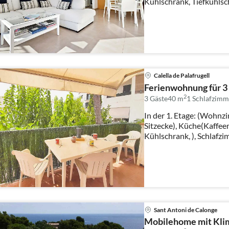
Kühlschrank, Tiefkühls
Esstis...
Calella de Palafrugell
Ferienwohnung für 3
2
3 Gäste
40 m
1
Schlafzimm
In der 1. Etage: (Wohnzi
Sitzecke), Küche(Kaffee
Kühlschrank, ), Schlafzi
Sant Antoni de Calonge
Mobilehome mit Klim