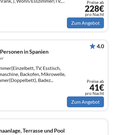
chrank, ), Wohn/Esszimmer(TV,
Preise ab
228€
pro Nacht
Zum Angebot
4.0
 Personen in Spanien
er
mmer(Einzelbett, TV, Esstisch,
maschine, Backofen, Mikrowelle,
mmer(Doppelbett), Badez...
Preise ab
41€
pro Nacht
Zum Angebot
aanlage, Terrasse und Pool