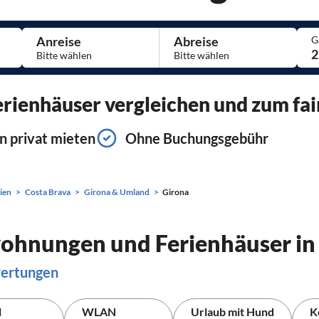
Anreise
Abreise
G
2
ienhäuser vergleichen und zum fai
n privat mieten
Ohne Buchungsgebühr
ien
Costa Brava
Girona & Umland
Girona
wohnungen und Ferienhäuser in
wertungen
l
WLAN
Urlaub mit Hund
K